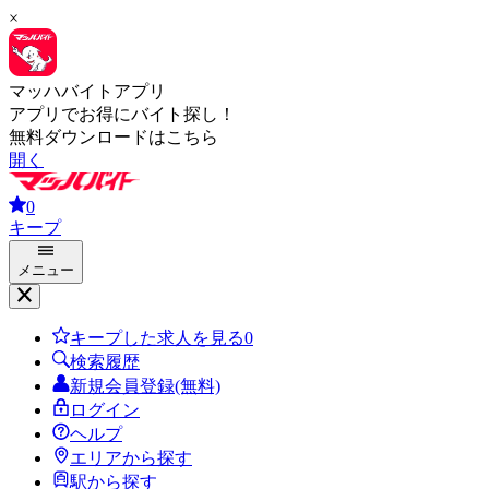
×
マッハバイトアプリ
アプリでお得にバイト探し！
無料ダウンロードはこちら
開く
0
キープ
メニュー
キープした求人を見る
0
検索履歴
新規会員登録(無料)
ログイン
ヘルプ
エリアから探す
駅から探す