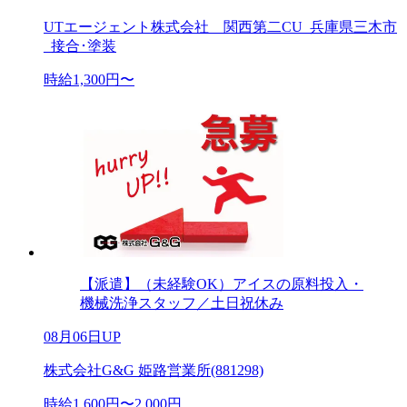
UTエージェント株式会社 関西第二CU_兵庫県三木市
_接合･塗装
時給1,300円〜
【派遣】（未経験OK）アイスの原料投入・
機械洗浄スタッフ／土日祝休み
08月06日UP
株式会社G&G 姫路営業所(881298)
時給1,600円〜2,000円