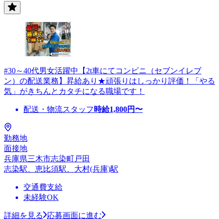
#30～40代男女活躍中【2t車にてコンビニ（セブンイレブ
ン）の配送業務】昇給あり★頑張りはしっかり評価！「やる
気」がきちんとカタチになる職場です！
配送・物流スタッフ
時給
1,800
円〜
勤務地
面接地
兵庫県三木市志染町戸田
志染駅、恵比須駅、大村(兵庫)駅
交通費支給
未経験OK
詳細を見る
応募画面に進む