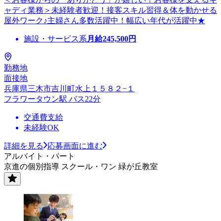
ャディ業務＞未経験者歓迎！接客スキル習得＆体を動かせる
屋外ワーク♪主婦さん多数活躍中！幅広い年代が活躍中★
施設・サービス系
月給
245,500
円
勤務地
面接地
兵庫県三木市吉川町水上１５８２−１
フラワータウン駅 バス22分
交通費支給
未経験OK
詳細を見る
応募画面に進む
アルバイト・パート
京進の個別指導 スクール・ワン 緑が丘教室