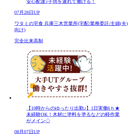
安心配達♪子供を連れて働ける！
07月28日UP
ワタミの宅食 兵庫三木営業所(宅配/業務委託/主婦(夫)
向け)
完全出来高制
【10時からのゆったり出勤♪】1日実働6ｈ★
未経験OK！木材に塗料を塗るなどの軽作業
がメイン◇
08月07日UP