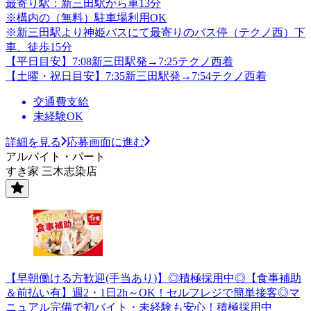
最寄り駅：新三田駅から車13分
※構内の（無料）駐車場利用OK
※新三田駅より神姫バスにて最寄りのバス停（テクノ西）下
車、徒歩15分
【平日目安】7:08新三田駅発→7:25テクノ西着
【土曜・祝日目安】7:35新三田駅発→7:54テクノ西着
交通費支給
未経験OK
詳細を見る
応募画面に進む
アルバイト・パート
すき家 三木志染店
【早朝働ける方歓迎(手当あり)】◎積極採用中◎【食事補助
＆前払い有】週2・1日2h～OK！セルフレジで簡単接客◎マ
ニュアル完備で初バイト・未経験も安心！積極採用中