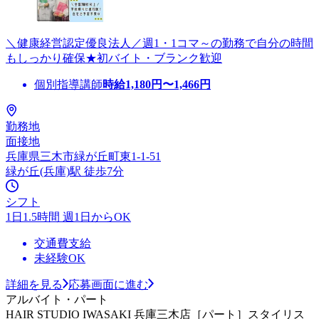
＼健康経営認定優良法人／週1・1コマ～の勤務で自分の時間
もしっかり確保★初バイト・ブランク歓迎
個別指導講師
時給
1,180
円〜
1,466
円
勤務地
面接地
兵庫県三木市緑が丘町東1-1-51
緑が丘(兵庫)駅 徒歩7分
シフト
1日1.5時間 週1日からOK
交通費支給
未経験OK
詳細を見る
応募画面に進む
アルバイト・パート
HAIR STUDIO IWASAKI 兵庫三木店［パート］スタイリス