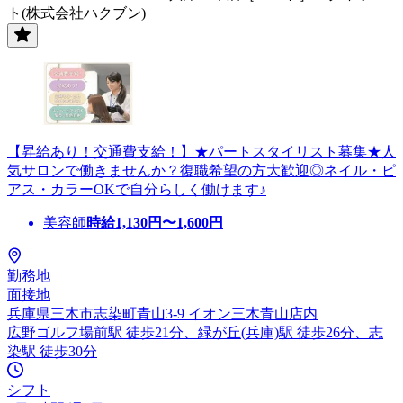
ト(株式会社ハクブン)
【昇給あり！交通費支給！】★パートスタイリスト募集★人
気サロンで働きませんか？復職希望の方大歓迎◎ネイル・ピ
アス・カラーOKで自分らしく働けます♪
美容師
時給
1,130
円〜
1,600
円
勤務地
面接地
兵庫県三木市志染町青山3-9 イオン三木青山店内
広野ゴルフ場前駅 徒歩21分、緑が丘(兵庫)駅 徒歩26分、志
染駅 徒歩30分
シフト