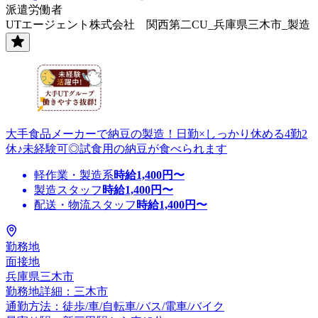
派遣労働者
UTエージェント株式会社 関西第二CU_兵庫県三木市_製造
大手食品メーカーで納豆の製造！日勤×しっかり休める4勤2
休♪未経験可◎試食用の納豆が食べられます
軽作業・製造系
時給
1,400
円〜
製造スタッフ
時給
1,400
円〜
配送・物流スタッフ
時給
1,400
円〜
勤務地
面接地
兵庫県三木市
勤務地詳細：三木市
通勤方法：徒歩/車/自転車/バス/電車/バイク