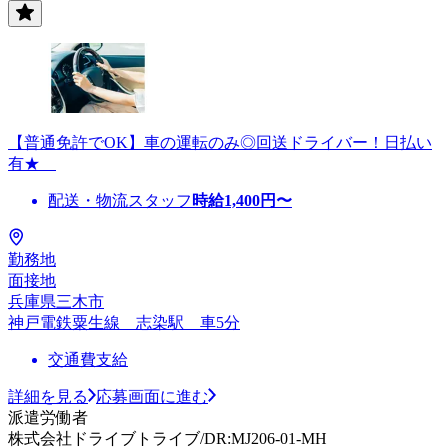
【普通免許でOK】車の運転のみ◎回送ドライバー！日払い
有★
配送・物流スタッフ
時給
1,400
円〜
勤務地
面接地
兵庫県三木市
神戸電鉄粟生線 志染駅 車5分
交通費支給
詳細を見る
応募画面に進む
派遣労働者
株式会社ドライブトライブ/DR:MJ206-01-MH