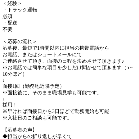
＜経験＞
・トラック運転
必須
・配送
不要
＜応募の流れ＞
応募後、最短で1時間以内に担当の携帯電話から
お電話、またはショートメールにて
ご連絡させて頂き、面接の日程を決めさせて頂きます♪
※お電話では簡単な項目を少しだけ聞かせて頂きます（5～
10分ほど）
↓
面接1回（勤務地近隣予定）
※面接後に、そのまま職場見学も可能です。
↓
採用！
※早ければ面接日から3日ほどで勤務開始も可能
※入社日のご相談も可能です。
【応募者の声】
◆担当からの折り返しが早くて