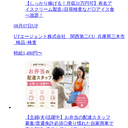
【しっかり稼げる！月収31万円可】有名ア
イスクリーム製造♪目視検査など◎アイス食
べ放題！
08月07日UP
UTエージェント株式会社 関西第二CU_兵庫県三木市
_検品･検査
時給1,480円〜
【主婦(夫)活躍中】お弁当の配達スタッフ
募集!普通免許必須◎乗り慣れた自家用車で