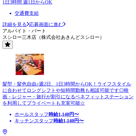
1日3時間 週1日からOK
交通費支給
詳細を見る
応募画面に進む
アルバイト・パート
スシロー三木店（株式会社あきんどスシロー）
髪型・髪色自由♪週2日、1日3時間からOK！ライフスタイル
に合わせてロングシフトや短時間勤務も相談可能です◎映
画・レジャー・旅行が割引になるベネフィットステーション
を利用してプライベートも充実可能☆
ホールスタッフ
時給
1,140
円〜
キッチンスタッフ
時給
1,140
円〜