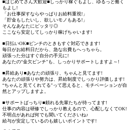
■はじめてさん大歓迎■しっかり稼ぐもよし、ゆるっと働く
もよし!
「お仕事探すならやっぱりお給料重視!」
「貯金もしたいし、欲しいモノもある!」
そんなあなたにピッタリ◎
ここなら安定してしっかり稼げちゃいます!
■日払いOK■ピンチのときもすぐ対応できます!
毎日がお給料日だから、急な出費もへっちゃら。
頑張った分はすぐ自分の手元に!
あなたの“金欠ピンチ"も、しっかりサポートしますよ～!
■昇給あり■あなたの頑張り、ちゃんと見てます!
あなたの頑張りや努力は、昇給制度でしっかり評価します!
“ちゃんと見てくれてる"って思えると、モチベーションが自
然とアップしますよ。
■サポートばっちり■頼れる先輩たちが待ってます!
仕事の内容は研修でしっかり教えるので、心配しなくてOK!
不明点があれば何でも聞いてくださいね♪
給与が安定しているのも嬉しいポイントです!