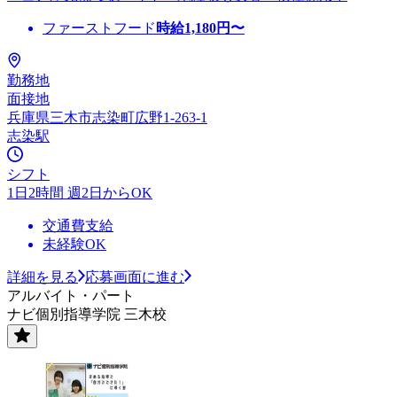
ファーストフード
時給
1,180
円〜
勤務地
面接地
兵庫県三木市志染町広野1-263-1
志染駅
シフト
1日2時間 週2日からOK
交通費支給
未経験OK
詳細を見る
応募画面に進む
アルバイト・パート
ナビ個別指導学院 三木校