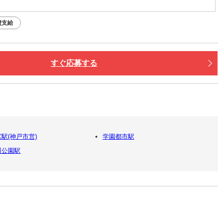
費支給
すぐ応募する
駅(神戸市営)
学園都市駅
川公園駅