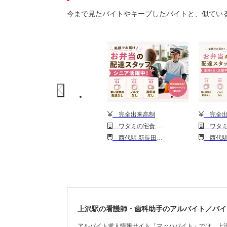
今まで見たバイトやキープしたバイトと、似てい
完全出来高制
完全出
ワタミの宅食 神戸兵庫営業所(宅配/業務委託/シニア向け)
ワタミの宅食 神戸兵庫営業所(宅
西代駅 新長田駅 長田(神戸市営)駅 長田(神戸電鉄)駅
西代駅 新長田駅 長田(神戸
上沢駅の看護師・歯科助手のアルバイト／バイ
アルバイト求人情報サイト「マッハバイト」では、上