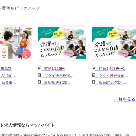
る案件をピックアップ
来高制
時給
1,116
円
時給
1,407
円〜
1,507
円
配/業務委託/主婦(夫)向け)
ツクイ神戸板宿(デイサービス)
ツクイ神戸板宿(デイサービス)
市営)駅 長田(神戸電鉄)駅
板宿駅 西代駅 新長田駅 鷹取駅 東須磨駅 高速長田駅 丸山(兵庫)駅 長田(神戸電鉄)駅
板宿駅 西代駅 新長田駅 鷹取駅 東須磨駅 高速長田駅 丸山(兵庫)駅 長田(神戸電鉄)駅
一覧を見
ト求人情報ならマッハバイト
沢駅の看護師・歯科助手のアルバイトを始めとしたお仕事情報を地域、路線、職