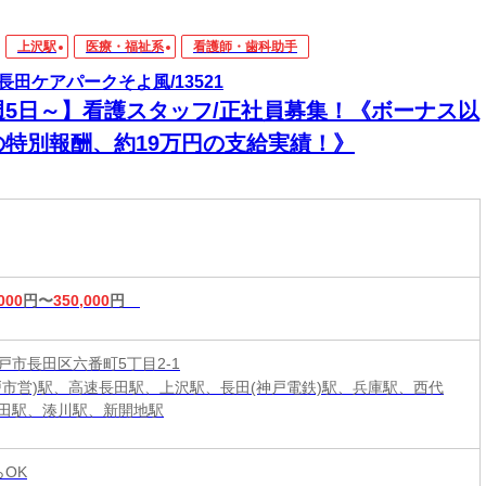
上沢駅
医療・福祉系
看護師・歯科助手
長田ケアパークそよ風/13521
週5日～】看護スタッフ/正社員募集！《ボーナス以
の特別報酬、約19万円の支給実績！》
000
円〜
350,000
円
戸市長田区六番町5丁目2-1
戸市営)駅、高速長田駅、上沢駅、長田(神戸電鉄)駅、兵庫駅、西代
田駅、湊川駅、新開地駅
らOK