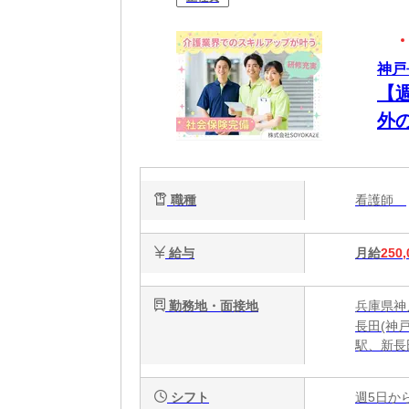
神戸
【
外
職種
看護師
給与
月給
250,
勤務地・面接地
兵庫県神
長田(神
駅、新長
シフト
週5日か