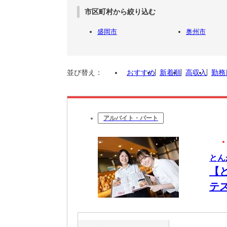
市区町村から絞り込む
盛岡市
奥州市
並び替え：
おすすめ
新着順
高収入
勤務
アルバイト・パート
とん
【
テ