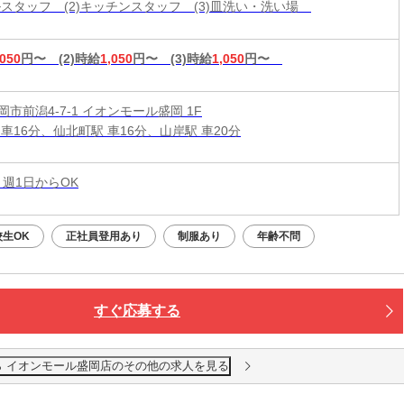
ールスタッフ (2)キッチンスタッフ (3)皿洗い・洗い場
,050
円〜
(2)時給
1,050
円〜
(3)時給
1,050
円〜
市前潟4-7-1 イオンモール盛岡 1F
車16分、仙北町駅 車16分、山岸駅 車20分
 週1日からOK
校生OK
正社員登用あり
制服あり
年齢不問
すぐ応募する
 イオンモール盛岡店のその他の求人を見る