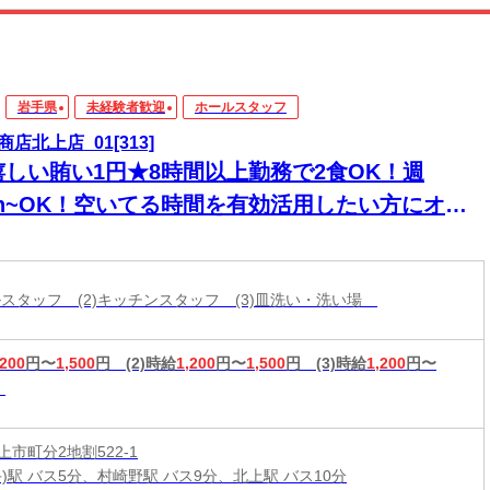
岩手県
未経験者歓迎
ホールスタッフ
商店北上店_01[313]
嬉しい賄い1円★8時間以上勤務で2食OK！週
/3h~OK！空いてる時間を有効活用したい方にオス
メ★WワークOK！フリーターさん大歓迎◎
ールスタッフ (2)キッチンスタッフ (3)皿洗い・洗い場
,200
円〜
1,500
円
(2)時給
1,200
円〜
1,500
円
(3)時給
1,200
円〜
市町分2地割522-1
)駅 バス5分、村崎野駅 バス9分、北上駅 バス10分