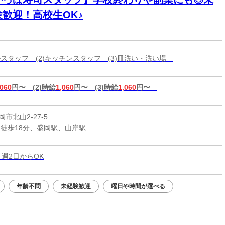
験歓迎！高校生OK♪
ールスタッフ (2)キッチンスタッフ (3)皿洗い・洗い場
,060
円〜
(2)時給
1,060
円〜
(3)時給
1,060
円〜
市北山2-27-5
 徒歩18分、盛岡駅、山岸駅
 週2日からOK
年齢不問
未経験歓迎
曜日や時間が選べる