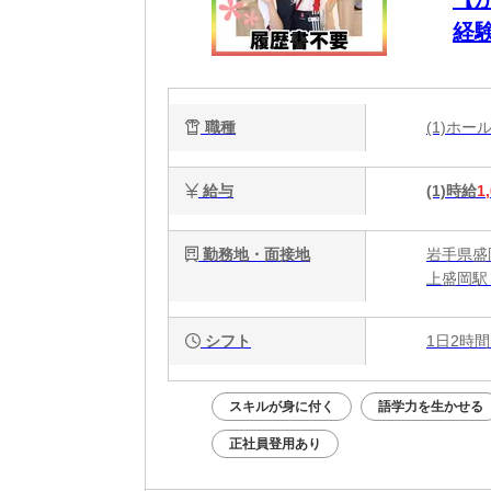
経
職種
(1)ホ
給与
(1)時給
1
勤務地・面接地
岩手県盛岡
上盛岡駅
シフト
1日2時間
スキルが身に付く
語学力を生かせる
正社員登用あり