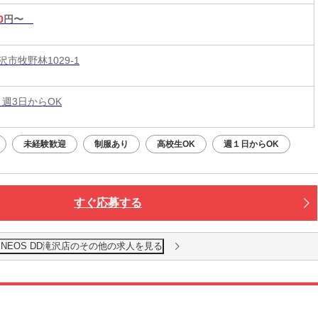
0
円〜
市牧野林1029-1
 週3日からOK
未経験歓迎
制服あり
高校生OK
週１日からOK
すぐ応募する
ENEOS DD滝沢店のその他の求人を見る