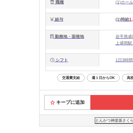
職種
(1)ホ
給与
(1)時給
1
勤務地・面接地
岩手県盛岡
上盛岡駅 
シフト
1日3時間
交通費支給
週１日からOK
高
キープに追加
とんかつ神楽坂さくら