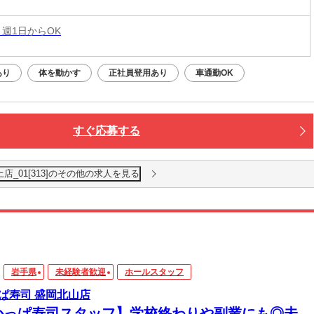
 週1日からOK
あり
体を動かす
正社員登用あり
車通勤OK
すぐ応募する
店_01[313]のその他の求人を見る
岩手県
未経験者歓迎
ホールスタッフ
ぱ寿司 盛岡北山店
かっぱ寿司スタッフ】学校終わりや副業にも◎未