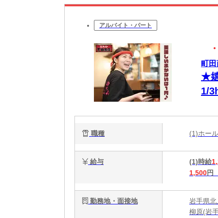
アルバイト・パート
町田
★
1
ス
職種
(1)ホ
給与
(1)時給
1
1,500
円
勤務地・面接地
岩手県北上
柳原(岩手