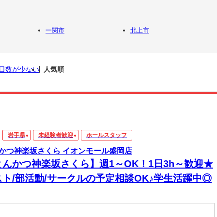
一関市
北上市
日数が少ない
人気順
岩手県
未経験者歓迎
ホールスタッフ
かつ神楽坂さくら イオンモール盛岡店
とんかつ神楽坂さくら】週1～OK！1日3h～歓迎★
スト/部活動/サークルの予定相談OK♪学生活躍中◎