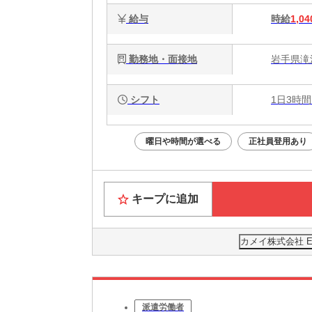
給与
時給
1,04
勤務地・面接地
岩手県滝沢
シフト
1日3時間
曜日や時間が選べる
正社員登用あり
キープに追加
カメイ株式会社 
派遣労働者