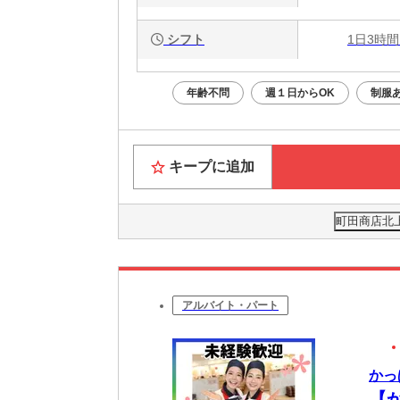
シフト
1日3時間
年齢不問
週１日からOK
制服
キープに追加
町田商店北上
アルバイト・パート
かっ
【