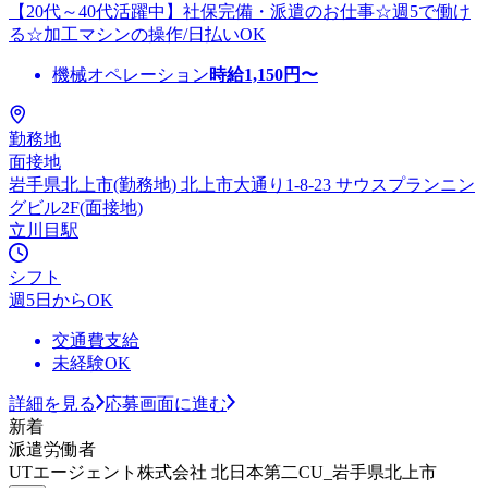
【20代～40代活躍中】社保完備・派遣のお仕事☆週5で働け
る☆加工マシンの操作/日払いOK
機械オペレーション
時給
1,150
円〜
勤務地
面接地
岩手県北上市(勤務地) 北上市大通り1-8-23 サウスプランニン
グビル2F(面接地)
立川目駅
シフト
週5日からOK
交通費支給
未経験OK
詳細を見る
応募画面に進む
新着
派遣労働者
UTエージェント株式会社 北日本第二CU_岩手県北上市