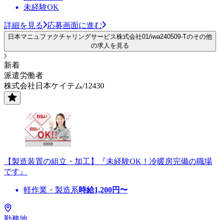
未経験OK
詳細を見る
応募画面に進む
日本マニュファクチャリングサービス株式会社01/iwa240509-Tのその他
の求人を見る
新着
派遣労働者
株式会社日本ケイテム/12430
【製造装置の組立・加工】『未経験OK！冷暖房完備の職場
です』
軽作業・製造系
時給
1,200
円〜
勤務地