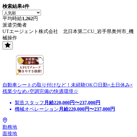
検索結果
4
件
平均時給
1,262
円
派遣労働者
UTエージェント株式会社 北日本第二CU_岩手県奥州市_機
械操作
自動車シートの取り付けなど！未経験OK◎日勤×土日休み×
残業少なめ♪空調完備の快適環境☆
製造スタッフ
月給
220,000
円〜
237,000
円
機械オペレーション
月給
220,000
円〜
237,000
円
勤務地
面接地