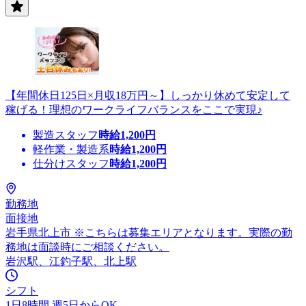
【年間休日125日×月収18万円～】しっかり休めて安定して
稼げる！理想のワークライフバランスをここで実現♪
製造スタッフ
時給
1,200
円
軽作業・製造系
時給
1,200
円
仕分けスタッフ
時給
1,200
円
勤務地
面接地
岩手県北上市 ※こちらは募集エリアとなります。実際の勤
務地は面談時にご相談ください。
岩沢駅、江釣子駅、北上駅
シフト
1日8時間 週5日からOK