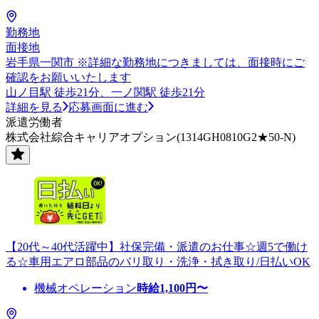
勤務地
面接地
岩手県一関市 ※詳細な勤務地につきましては、面接時にご
確認をお願いいたします
山ノ目駅 徒歩21分、一ノ関駅 徒歩21分
詳細を見る
応募画面に進む
派遣労働者
株式会社綜合キャリアオプション(1314GH0810G2★50-N)
【20代～40代活躍中】社保完備・派遣のお仕事☆週5で働け
る☆車用エアロ部品のバリ取り・洗浄・拭き取り/日払いOK
機械オペレーション
時給
1,100
円〜