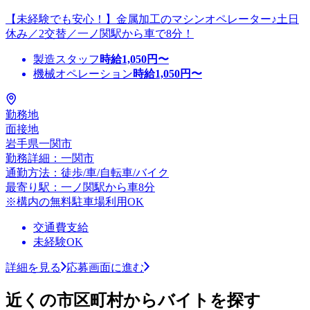
【未経験でも安心！】金属加工のマシンオペレーター♪土日
休み／2交替／一ノ関駅から車で8分！
製造スタッフ
時給
1,050
円〜
機械オペレーション
時給
1,050
円〜
勤務地
面接地
岩手県一関市
勤務詳細：一関市
通勤方法：徒歩/車/自転車/バイク
最寄り駅：一ノ関駅から車8分
※構内の無料駐車場利用OK
交通費支給
未経験OK
詳細を見る
応募画面に進む
近くの市区町村からバイトを探す