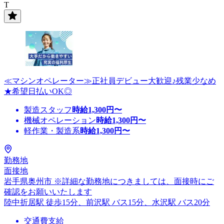
T
≪マシンオペレーター≫正社員デビュー大歓迎♪残業少なめ
★希望日払いOK◎
製造スタッフ
時給
1,300
円〜
機械オペレーション
時給
1,300
円〜
軽作業・製造系
時給
1,300
円〜
勤務地
面接地
岩手県奥州市 ※詳細な勤務地につきましては、面接時にご
確認をお願いいたします
陸中折居駅 徒歩15分、前沢駅 バス15分、水沢駅 バス20分
交通費支給