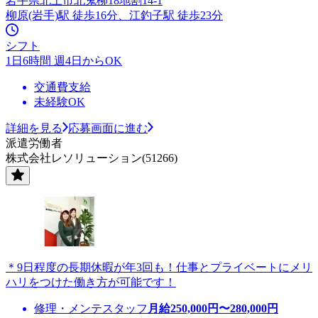
岩手県北上市北鬼柳18地割14-1
柳原(岩手)駅 徒歩16分、江釣子駅 徒歩23分
シフト
1日6時間 週4日からOK
交通費支給
未経験OK
詳細を見る
応募画面に進む
派遣労働者
株式会社レソリューション(51266)
＊9日程度の長期休暇が年3回も！仕事とプライベートにメリ
ハリをつけた働き方が可能です！
修理・メンテスタッフ
月給
250,000
円〜
280,000
円