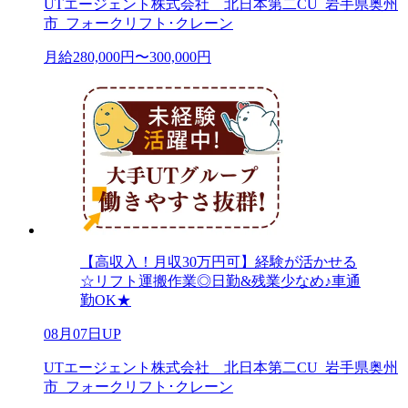
UTエージェント株式会社 北日本第二CU_岩手県奥州
市_フォークリフト･クレーン
月給280,000円〜300,000円
【高収入！月収30万円可】経験が活かせる
☆リフト運搬作業◎日勤&残業少なめ♪車通
勤OK★
08月07日UP
UTエージェント株式会社 北日本第二CU_岩手県奥州
市_フォークリフト･クレーン