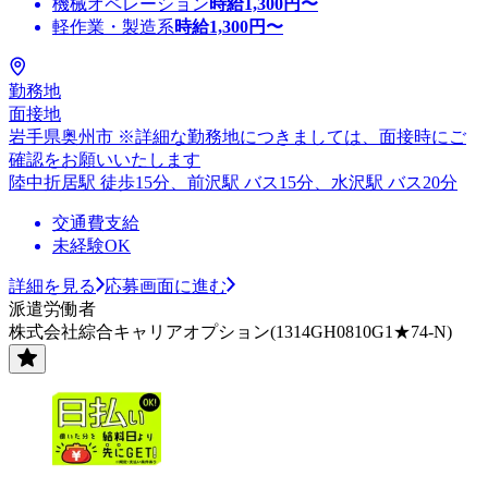
機械オペレーション
時給
1,300
円〜
軽作業・製造系
時給
1,300
円〜
勤務地
面接地
岩手県奥州市 ※詳細な勤務地につきましては、面接時にご
確認をお願いいたします
陸中折居駅 徒歩15分、前沢駅 バス15分、水沢駅 バス20分
交通費支給
未経験OK
詳細を見る
応募画面に進む
派遣労働者
株式会社綜合キャリアオプション(1314GH0810G1★74-N)