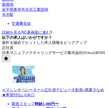
面接地
岩手県奥州市水沢工業団地
水沢駅
交通費支給
詳細を見る
応募画面に進む
以下の求人はいかがですか？
条件を緩めてヒットした求人情報をピックアップ
正社員
日本マニュファクチャリングサービス株式会社01/iwa240509
≪マシンオペレーター≫正社員デビュー大歓迎♪残業少なめ
★希望日払いOK◎
製造スタッフ
時給
1,300
円〜