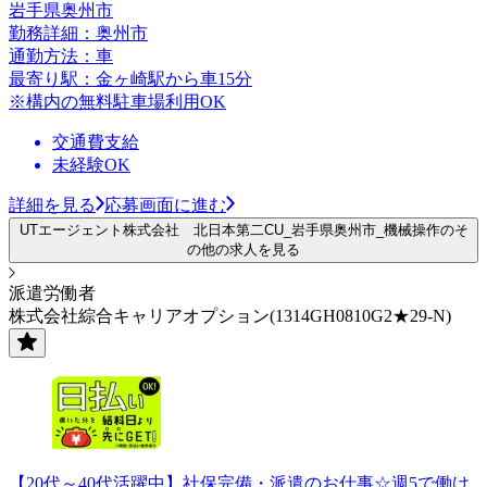
岩手県奥州市
勤務詳細：奥州市
通勤方法：車
最寄り駅：金ヶ崎駅から車15分
※構内の無料駐車場利用OK
交通費支給
未経験OK
詳細を見る
応募画面に進む
UTエージェント株式会社 北日本第二CU_岩手県奥州市_機械操作のそ
の他の求人を見る
派遣労働者
株式会社綜合キャリアオプション(1314GH0810G2★29-N)
【20代～40代活躍中】社保完備・派遣のお仕事☆週5で働け