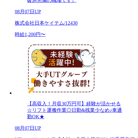
暖房完備の職場です』
08月07日UP
株式会社日本ケイテム/12430
時給1,200円〜
【高収入！月収30万円可】経験が活かせる
☆リフト運搬作業◎日勤&残業少なめ♪車通
勤OK★
08月07日UP