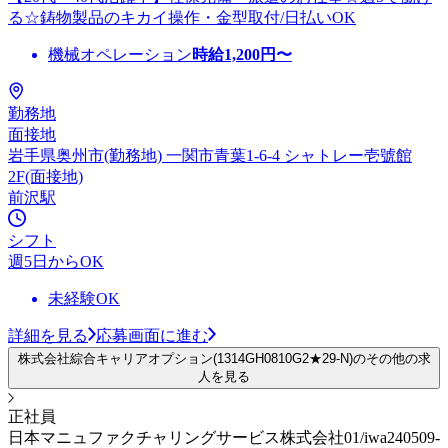
る☆鋳物製品のキカイ操作・金型取付/日払いOK
機械オペレーション
時給
1,200
円〜
勤務地
面接地
岩手県奥州市(勤務地) 一関市青葉1-6-4 シャトレー壱號館
2F(面接地)
前沢駅
シフト
週5日からOK
未経験OK
詳細を見る
応募画面に進む
株式会社綜合キャリアオプション(1314GH0810G2★29-N)のその他の求
人を見る
正社員
日本マニュファクチャリングサービス株式会社01/iwa240509-