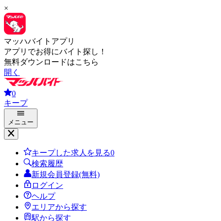
×
マッハバイトアプリ
アプリでお得にバイト探し！
無料ダウンロードはこちら
開く
0
キープ
メニュー
キープした求人を見る
0
検索履歴
新規会員登録(無料)
ログイン
ヘルプ
エリアから探す
駅から探す