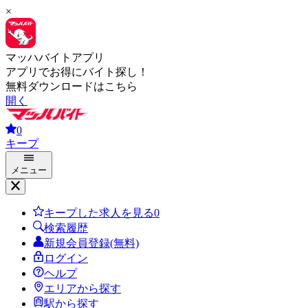
×
マッハバイトアプリ
アプリでお得にバイト探し！
無料ダウンロードはこちら
開く
0
キープ
メニュー
キープした求人を見る
0
検索履歴
新規会員登録(無料)
ログイン
ヘルプ
エリアから探す
駅から探す