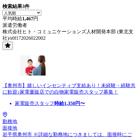
検索結果
3
件
平均時給
1,467
円
派遣労働者
株式会社ヒト・コミュニケーションズ人材開発本部 (東北支
社)/s0f172026022002
【奥州市】嬉しいインセンティブ支給あり！未経験・経験共
に歓迎♪家電量販店での白物家電販売スタッフ募集！
家電販売スタッフ
時給
1,350
円〜
勤務地
面接地
岩手県奥州市 ※詳細な勤務地につきましては、面接時にご