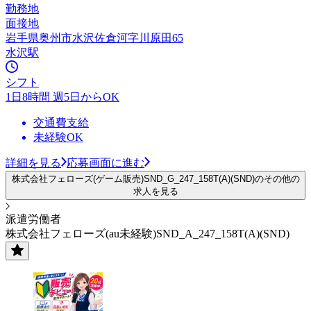
勤務地
面接地
岩手県奥州市水沢佐倉河字川原田65
水沢駅
シフト
1日8時間 週5日からOK
交通費支給
未経験OK
詳細を見る
応募画面に進む
株式会社フェローズ(ゲーム販売)SND_G_247_158T(A)(SND)のその他の
求人を見る
派遣労働者
株式会社フェローズ(au未経験)SND_A_247_158T(A)(SND)