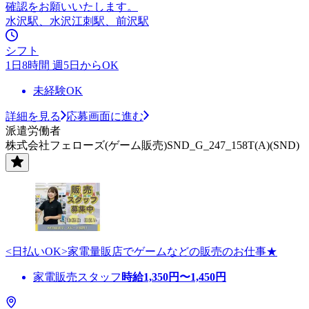
確認をお願いいたします。
水沢駅、水沢江刺駅、前沢駅
シフト
1日8時間 週5日からOK
未経験OK
詳細を見る
応募画面に進む
派遣労働者
株式会社フェローズ(ゲーム販売)SND_G_247_158T(A)(SND)
<日払いOK>家電量販店でゲームなどの販売のお仕事★
家電販売スタッフ
時給
1,350
円〜
1,450
円