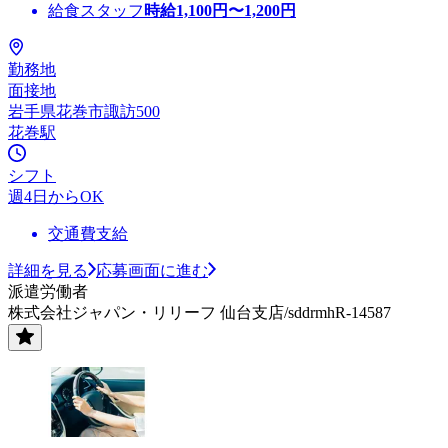
給食スタッフ
時給
1,100
円〜
1,200
円
勤務地
面接地
岩手県花巻市諏訪500
花巻駅
シフト
週4日からOK
交通費支給
詳細を見る
応募画面に進む
派遣労働者
株式会社ジャパン・リリーフ 仙台支店/sddrmhR-14587