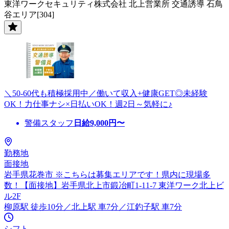
東洋ワークセキュリティ株式会社 北上営業所 交通誘導 石鳥
谷エリア[304]
＼50-60代も積極採用中／働いて収入+健康GET◎未経験
OK！力仕事ナシ×日払いOK！週2日～気軽に♪
警備スタッフ
日給
9,000
円〜
勤務地
面接地
岩手県花巻市 ※こちらは募集エリアです！県内に現場多
数！【面接地】岩手県北上市鍛冶町1-11-7 東洋ワーク北上ビ
ル2F
柳原駅 徒歩10分／北上駅 車7分／江釣子駅 車7分
シフト