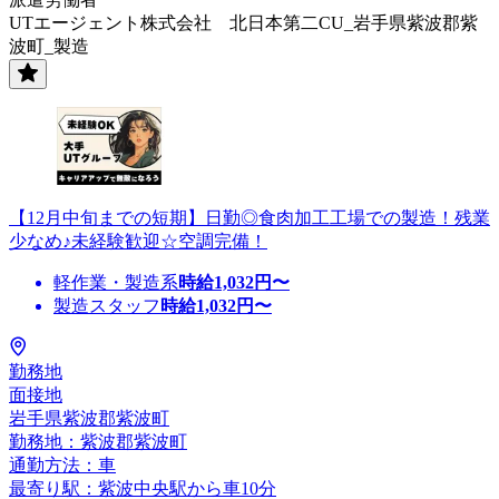
UTエージェント株式会社 北日本第二CU_岩手県紫波郡紫
波町_製造
【12月中旬までの短期】日勤◎食肉加工工場での製造！残業
少なめ♪未経験歓迎☆空調完備！
軽作業・製造系
時給
1,032
円〜
製造スタッフ
時給
1,032
円〜
勤務地
面接地
岩手県紫波郡紫波町
勤務地：紫波郡紫波町
通勤方法：車
最寄り駅：紫波中央駅から車10分