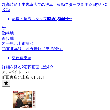
超高時給！中古車店での洗車・移動スタッフ募集☆日払いＯ
Ｋ◎
配送・物流スタッフ
時給
1,500
円〜
勤務地
面接地
岩手県北上市藤沢
JR東北本線 村野崎駅（車で8分）
交通費支給
詳細を見る
応募画面に進む
アルバイト・パート
町田商店北上店_01[313]