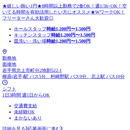
★嬉しい賄い1円★8時間以上勤務で2食OK！週1/3h~OK！空
いてる時間を有効活用したい方にオススメ★WワークOK！
フリーターさん大歓迎◎
ホールスタッフ
時給
1,200
円〜
1,500
円
キッチンスタッフ
時給
1,200
円〜
1,500
円
皿洗い・洗い場
時給
1,200
円〜
1,500
円
勤務地
面接地
岩手県北上市町分2地割522-1
柳原(岩手)駅 バス5分、村崎野駅 バス9分、北上駅 バス10分
シフト
1日3時間 週1日からOK
交通費支給
未経験OK
まかないあり
詳細を見る
応募画面に進む