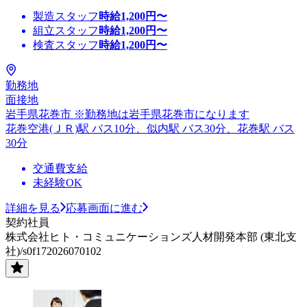
製造スタッフ
時給
1,200
円〜
組立スタッフ
時給
1,200
円〜
検査スタッフ
時給
1,200
円〜
勤務地
面接地
岩手県花巻市 ※勤務地は岩手県花巻市になります
花巻空港(ＪＲ)駅 バス10分、似内駅 バス30分、花巻駅 バス
30分
交通費支給
未経験OK
詳細を見る
応募画面に進む
契約社員
株式会社ヒト・コミュニケーションズ人材開発本部 (東北支
社)/s0f172026070102