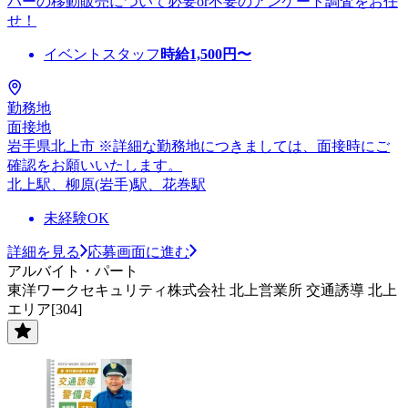
パーの移動販売について必要or不要のアンケート調査をお任
せ！
イベントスタッフ
時給
1,500
円〜
勤務地
面接地
岩手県北上市 ※詳細な勤務地につきましては、面接時にご
確認をお願いいたします。
北上駅、柳原(岩手)駅、花巻駅
未経験OK
詳細を見る
応募画面に進む
アルバイト・パート
東洋ワークセキュリティ株式会社 北上営業所 交通誘導 北上
エリア[304]