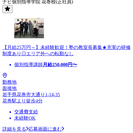
ナビ個別指導学院 花巻校(正社員)
【月給25万円～】未経験歓迎！塾の教室長募集★充実の研修
制度あり◎エリア外への転勤なし
個別指導講師
月給
250,000
円〜
勤務地
面接地
岩手県花巻市大通り1-14-35
花巻駅より徒歩4分
交通費支給
未経験OK
詳細を見る
応募画面に進む