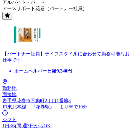
アルバイト・パート
アースサポート花巻（パートナー社員）
【パートナー社員】ライフスタイルに合わせて勤務可能なお
仕事です!
ホームヘルパー
日給
9,240
円
勤務地
面接地
岩手県花巻市不動町2丁目1番地8
JR東北本線 『花巻駅』 より車で10分
シフト
1日8時間 週3日からOK