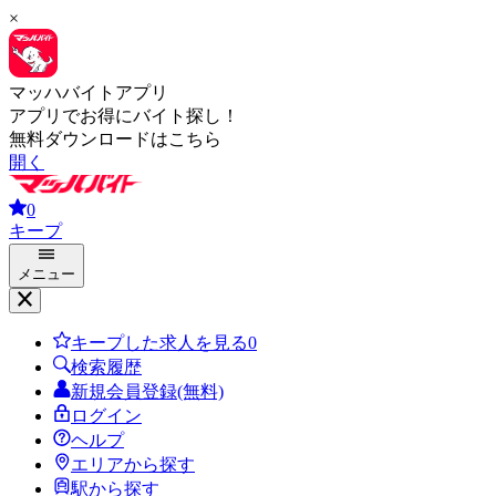
×
マッハバイトアプリ
アプリでお得にバイト探し！
無料ダウンロードはこちら
開く
0
キープ
メニュー
キープした求人を見る
0
検索履歴
新規会員登録(無料)
ログイン
ヘルプ
エリアから探す
駅から探す