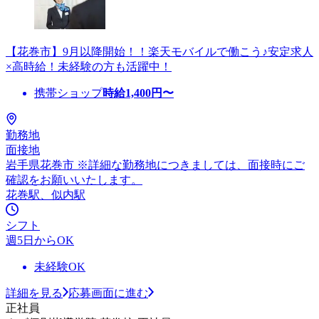
【花巻市】9月以降開始！！楽天モバイルで働こう♪安定求人
×高時給！未経験の方も活躍中！
携帯ショップ
時給
1,400
円〜
勤務地
面接地
岩手県花巻市 ※詳細な勤務地につきましては、面接時にご
確認をお願いいたします。
花巻駅、似内駅
シフト
週5日からOK
未経験OK
詳細を見る
応募画面に進む
正社員