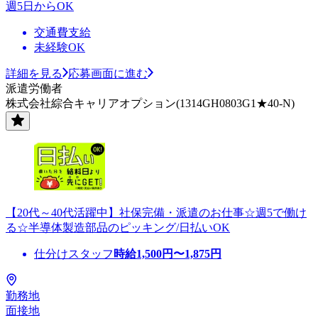
週5日からOK
交通費支給
未経験OK
詳細を見る
応募画面に進む
派遣労働者
株式会社綜合キャリアオプション(1314GH0803G1★40-N)
【20代～40代活躍中】社保完備・派遣のお仕事☆週5で働け
る☆半導体製造部品のピッキング/日払いOK
仕分けスタッフ
時給
1,500
円〜
1,875
円
勤務地
面接地