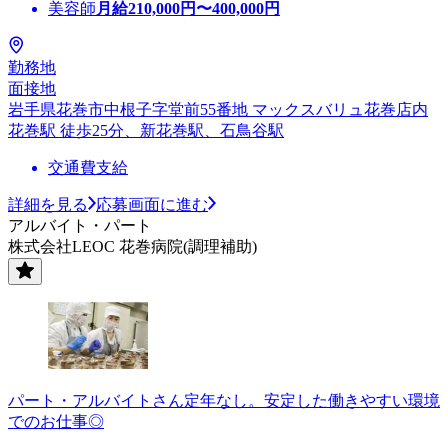
美容師
月給
210,000
円〜
400,000
円
勤務地
面接地
岩手県花巻市中根子字堂前55番地 マックスバリュ花巻店内
花巻駅 徒歩25分、新花巻駅、石鳥谷駅
交通費支給
詳細を見る
応募画面に進む
アルバイト・パート
株式会社LEOC 花巻病院(調理補助)
パート・アルバイトさん定年なし。安定した働きやすい環境
でのお仕事◎