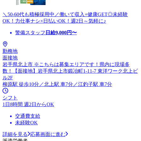
＼50-60代も積極採用中／働いて収入+健康GET◎未経験
OK！力仕事ナシ×日払いOK！週2日～気軽に♪
警備スタッフ
日給
9,000
円〜
勤務地
面接地
岩手県北上市 ※こちらは募集エリアです！県内に現場多
数！【面接地】岩手県北上市鍛冶町1-11-7 東洋ワーク北上ビ
ル2F
柳原駅 徒歩10分／北上駅 車7分／江釣子駅 車7分
シフト
1日8時間 週2日からOK
交通費支給
未経験OK
詳細を見る
応募画面に進む
派遣労働者