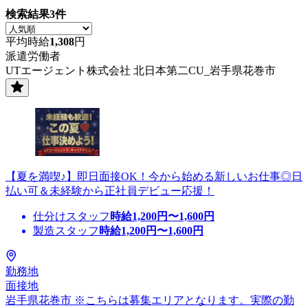
検索結果
3
件
平均時給
1,308
円
派遣労働者
UTエージェント株式会社 北日本第二CU_岩手県花巻市
【夏を満喫♪】即日面接OK！今から始める新しいお仕事◎日
払い可＆未経験から正社員デビュー応援！
仕分けスタッフ
時給
1,200
円〜
1,600
円
製造スタッフ
時給
1,200
円〜
1,600
円
勤務地
面接地
岩手県花巻市 ※こちらは募集エリアとなります。実際の勤