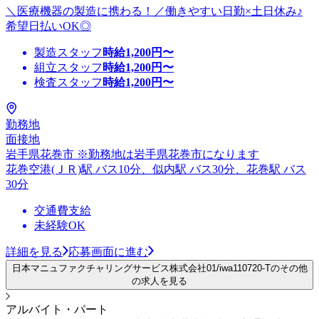
＼医療機器の製造に携わる！／働きやすい日勤×土日休み♪
希望日払いOK◎
製造スタッフ
時給
1,200
円〜
組立スタッフ
時給
1,200
円〜
検査スタッフ
時給
1,200
円〜
勤務地
面接地
岩手県花巻市 ※勤務地は岩手県花巻市になります
花巻空港(ＪＲ)駅 バス10分、似内駅 バス30分、花巻駅 バス
30分
交通費支給
未経験OK
詳細を見る
応募画面に進む
日本マニュファクチャリングサービス株式会社01/iwa110720-Tのその他
の求人を見る
アルバイト・パート