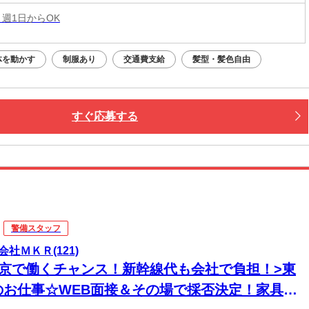
 週1日からOK
体を動かす
制服あり
交通費支給
髪型・髪色自由
すぐ応募する
警備スタッフ
会社ＭＫＲ(121)
東京で働くチャンス！新幹線代も会社で負担！>東
のお仕事☆WEB面接＆その場で採否決定！家具家