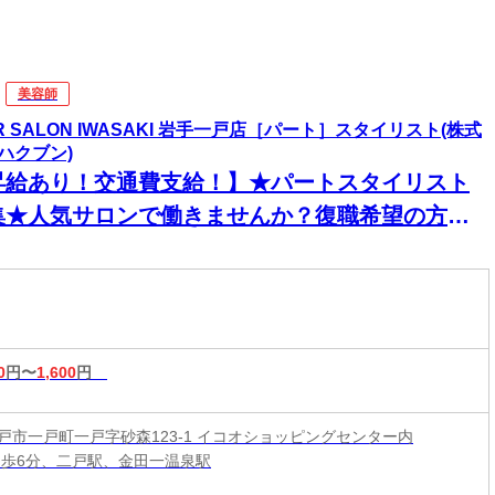
美容師
IR SALON IWASAKI 岩手一戸店［パート］スタイリスト(株式
ハクブン)
昇給あり！交通費支給！】★パートスタイリスト
集★人気サロンで働きませんか？復職希望の方大
迎◎ネイル・ピアス・カラーOKで自分らしく働け
♪
0
円〜
1,600
円
戸市一戸町一戸字砂森123-1 イコオショッピングセンター内
徒歩6分、二戸駅、金田一温泉駅