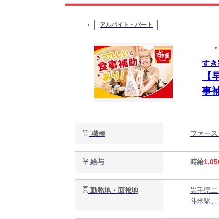
アルバイト・パート
すき
【
事
簡
心
職種
ファー
給与
時給
1,05
勤務地・面接地
岩手県二
斗米駅、