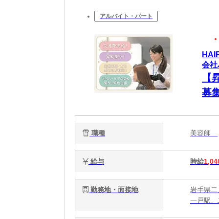
アルバイト・パート
HA
会社
【
募
歓
ます
職種
美容師
給与
時給
1,04
勤務地・面接地
岩手県二
一戸駅、