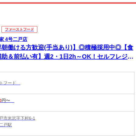
ファーストフード
家 4号二戸店
早朝働ける方歓迎(手当あり)】◎積極採用中◎【食
補助＆前払い有】週2・1日2h～OK！セルフレジで
単接客◎マニュアル完備で初バイト・未経験も安
！積極採用中
ストフード
0
円〜
戸市米沢字下村6-1
二戸駅