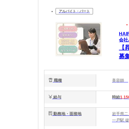
アルバイト・パート
HA
会社
【
募
歓
ます
職種
美容師
給与
時給
1,15
勤務地・面接地
岩手県二
一戸駅 