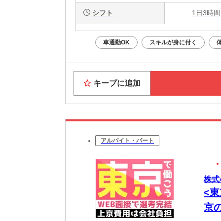
シフト
1日3時間
車通勤OK
スキルが身に付く
キープに追加
アルバイト・パート
株式
<
京