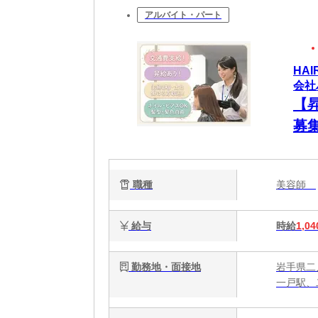
アルバイト・パート
HA
会社
【
募
歓
ます
職種
美容師
給与
時給
1,04
勤務地・面接地
岩手県二
一戸駅、