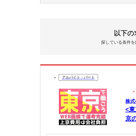
以下の
探している条件を
アルバイト・パート
株式
<
京
電