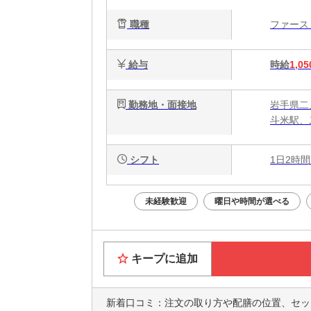
心
職種
ファー
給与
時給
1,05
勤務地・面接地
岩手県二
斗米駅、
シフト
1日2時間
未経験歓迎
曜日や時間が選べる
キープに追加
新着口コミ：
注文の取り方や配膳の位置、セット内容