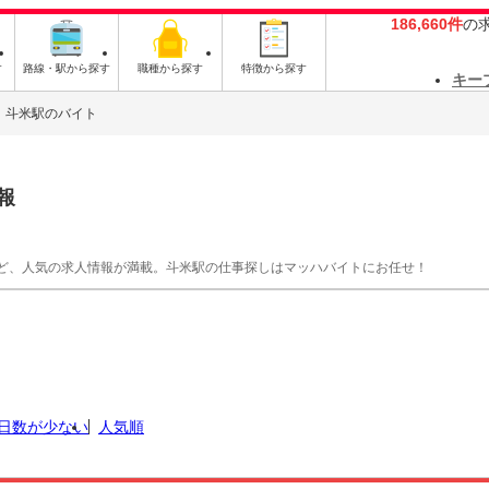
186,660件
の
す
路線・駅から探す
職種から探す
特徴から探す
キー
斗米駅のバイト
報
ど、人気の求人情報が満載。斗米駅の仕事探しはマッハバイトにお任せ！
日数が少ない
人気順