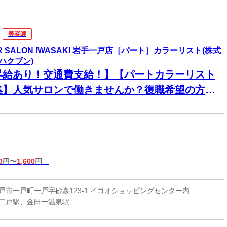
美容師
IR SALON IWASAKI 岩手一戸店［パート］カラーリスト(株式
ハクブン)
昇給あり！交通費支給！】【パートカラーリスト
集】人気サロンで働きませんか？復職希望の方大
迎◎ネイル・ピアス・カラーOKで自分らしく働け
♪
0
円〜
1,600
円
戸市一戸町一戸字砂森123-1 イコオショッピングセンター内
二戸駅、金田一温泉駅