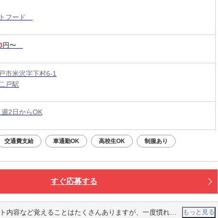
！積極採用中
ストフード
0
円〜
戸市米沢字下村6-1
二戸駅
 週2日からOK
交通費支給
車通勤OK
高校生OK
制服あり
すぐ応募する
など覚えることはたくさんありますが、一度慣れてしまえば簡単です。
もっと見る