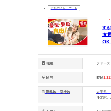
アルバイト・パート
すき
★
O
有
職種
ファー
給与
時給
1,31
勤務地・面接地
岩手県二
斗米駅、