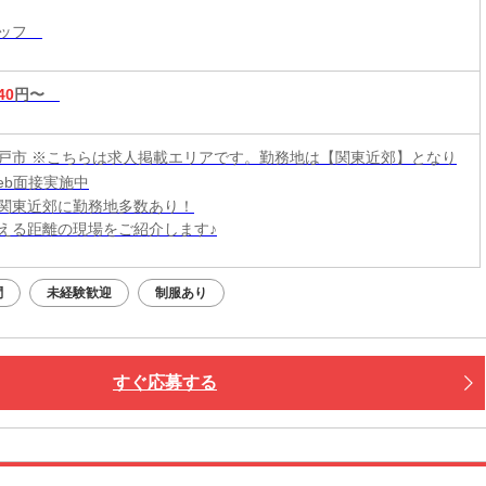
タッフ
40
円〜
戸市 ※こちらは求人掲載エリアです。勤務地は【関東近郊】となり
eb面接実施中
関東近郊に勤務地多数あり！
える距離の現場をご紹介します♪
問
未経験歓迎
制服あり
すぐ応募する