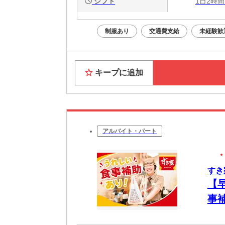
シフト
1日2時間
制服あり
交通費支給
未経験歓
キープに追加
アルバイト・パート
すき
【
事
簡