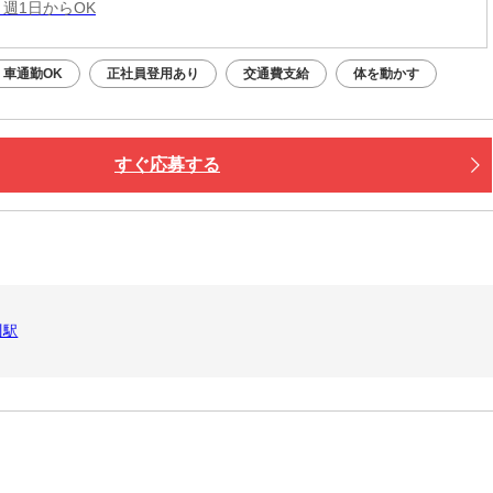
 週1日からOK
車通勤OK
正社員登用あり
交通費支給
体を動かす
すぐ応募する
川駅