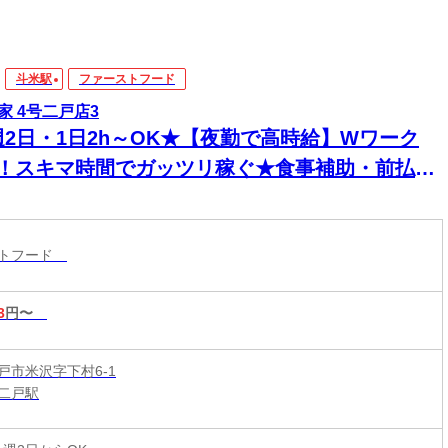
斗米駅
ファーストフード
家 4号二戸店3
週2日・1日2h～OK★【夜勤で高時給】Wワーク
K！スキマ時間でガッツリ稼ぐ★食事補助・前払い
◎セルフレジ＆マニュアル完備で深夜も安心
ストフード
3
円〜
戸市米沢字下村6-1
二戸駅