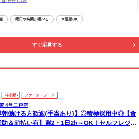
 週2日からOK
迎
曜日や時間が選べる
車通勤OK
すぐ応募する
斗米駅
ファーストフード
家 4号二戸店
早朝働ける方歓迎(手当あり)】◎積極採用中◎【食
補助＆前払い有】週2・1日2h～OK！セルフレジで
単接客◎マニュアル完備で初バイト・未経験も安