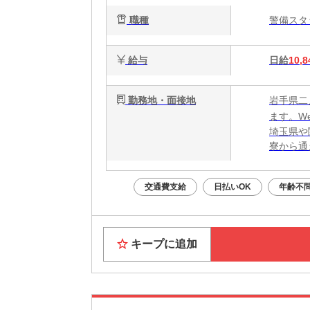
職種
警備ス
給与
日給
10,8
勤務地・面接地
岩手県二
ます。W
埼玉県や
寮から通
交通費支給
日払いOK
年齢不
キープに追加