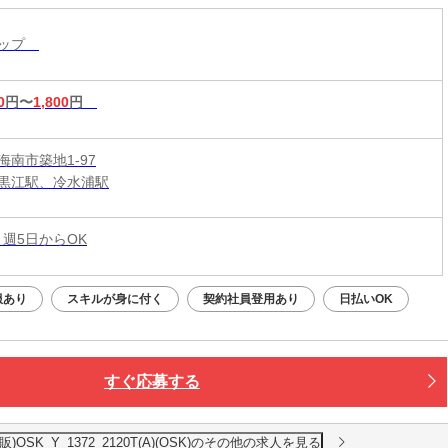
ョップ
0
円〜
1,800
円
海南市築地1-97
黒江駅、冷水浦駅
 週5日からOK
服あり
スキルが身に付く
契約社員登用あり
日払いOK
すぐ応募する
SK_Y_1372_2120T(A)(OSK)のその他の求人を見る