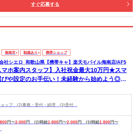
すぐ応募する
海南市
制服あり
携帯ショップ
会社シエロ_和歌山県【携帯キャ】楽天モバイル海南店/AF5
スマホ案内スタッフ】入社祝金最大10万円★スマ
選びや設定のお手伝い！未経験から始めよう◎最
機種の情報もいち早くゲット★スマホが手放せな
あなたに♪高収入＆嬉しい週払い/スピード採用・
帯ショップ (2)事務・受付・経理 (3)受付
EB面談◎
,800
円〜
2,000
円
(2)時給
1,800
円〜
2,000
円
(3)時給
1,800
円〜