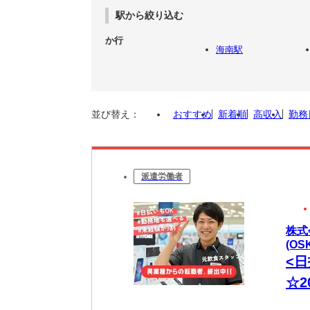
駅から絞り込む
か行
海南駅
並び替え：
おすすめ
新着順
高収入
勤務
派遣労働者
株式
(OS
<
☆2