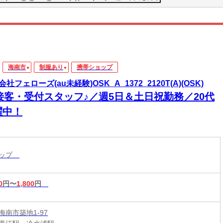
海南市
制服あり
携帯ショップ
社フェローズ(au未経験)OSK_A_1372_2120T(A)(OSK)
u接客・受付スタッフ♪／週5日＆土日祝勤務／20代
躍中！
ョップ
0
円〜
1,800
円
海南市築地1-97