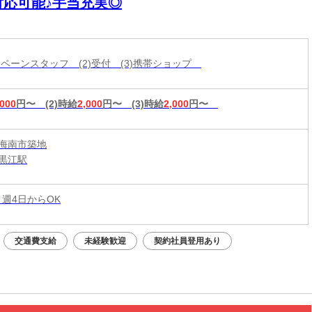
対応可能♪手当充実◎
ャンペーンスタッフ (2)受付 (3)携帯ショップ
,000
円〜
(2)時給
2,000
円〜
(3)時給
2,000
円〜
海南市築地
黒江駅
 週4日からOK
交通費支給
未経験歓迎
契約社員登用あり