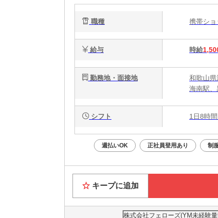
職種
携帯シ
給与
時給
1,50
勤務地・面接地
和歌山県
海南駅、
シフト
1日8時間
週払いOK
正社員登用あり
制
キープに追加
株式会社フェローズ(YM未経験量販)O