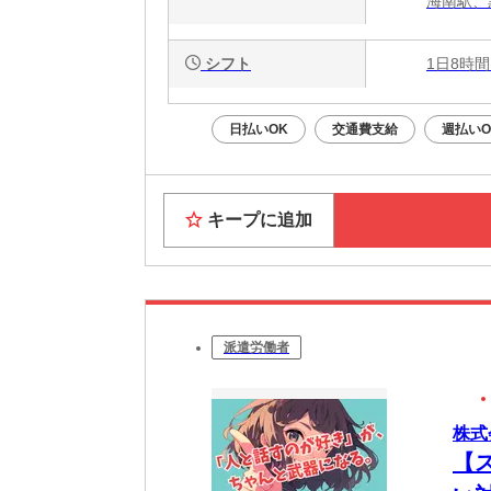
海南駅、
シフト
1日8時間
日払いOK
交通費支給
週払いO
キープに追加
派遣労働者
株式
【