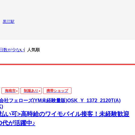
黒江駅
日数が少ない
人気順
海南市
制服あり
携帯ショップ
会社フェローズ(YM未経験量販)OSK_Y_1372_2120T(A)
K)
日払い可>高時給のワイモバイル接客！未経験歓迎
0代が活躍中♪