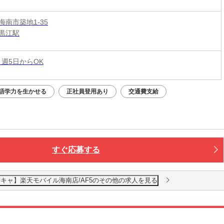
海南市築地1-35
黒江駅
 週5日からOK
語学力を生かせる
正社員登用あり
交通費支給
すぐ応募する
キャ】楽天モバイル海南店/AF5のその他の求人を見る