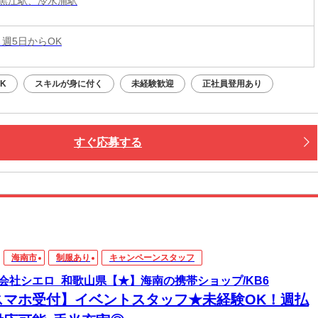
黒江駅、冷水浦駅
 週5日からOK
K
スキルが身に付く
未経験歓迎
正社員登用あり
すぐ応募する
海南市
制服あり
キャンペーンスタッフ
会社シエロ_和歌山県【★】海南の携帯ショップ/KB6
スマホ受付】イベントスタッフ★未経験OK！週払