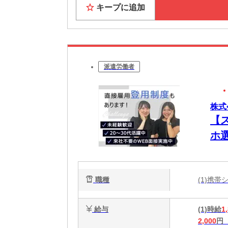
キープに追加
派遣労働者
株式
【
ホ
新
い
職種
(1)携
W
給与
(1)時給
1
2,000
円