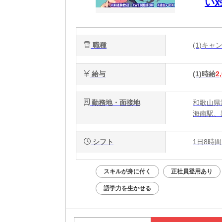
い
職種
(1)キ
給与
(1)時給
2
勤務地・面接地
和歌山県
海南駅、
シフト
1日8時間
スキルが身に付く
正社員登用あり
語学力を生かせる