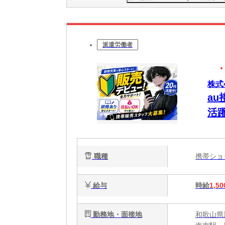
派遣労働者
株式会
a
活
職種
携帯シ
給与
時給
1,50
勤務地・面接地
和歌山県