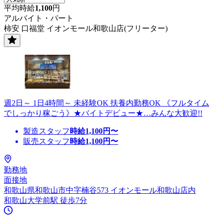
平均時給
1,100
円
アルバイト・パート
柿安 口福堂 イオンモール和歌山店(フリーター)
週2日～ 1日4時間～ 未経験OK 扶養内勤務OK 《フルタイム
でしっかり稼ごう》★バイトデビュー★…みんな大歓迎!!
製造スタッフ
時給
1,100
円〜
販売スタッフ
時給
1,100
円〜
勤務地
面接地
和歌山県和歌山市中字楠谷573 イオンモール和歌山店内
和歌山大学前駅 徒歩7分