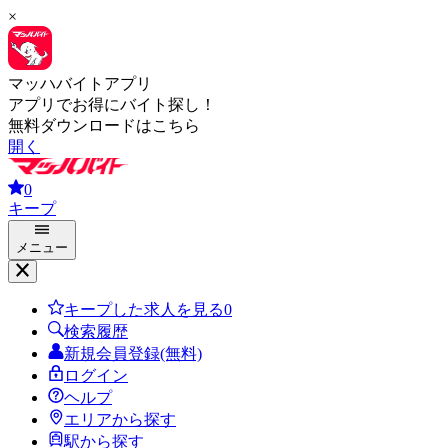
×
マッハバイトアプリ
アプリでお得にバイト探し！
無料ダウンロードはこちら
開く
0
キープ
メニュー
キープした求人を見る
0
検索履歴
新規会員登録(無料)
ログイン
ヘルプ
エリアから探す
駅から探す