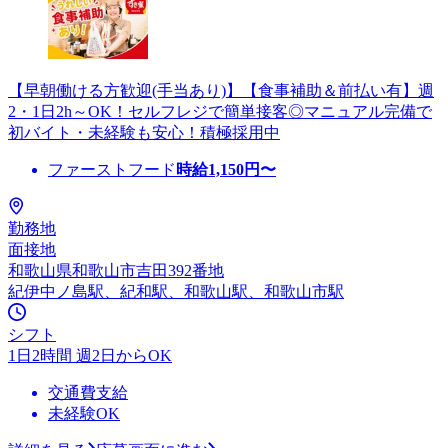
【早朝働ける方歓迎(手当あり)】【食事補助＆前払い有】週
2・1日2h～OK！セルフレジで簡単接客◎マニュアル完備で
初バイト・未経験も安心！積極採用中
ファーストフード
時給
1,150
円〜
勤務地
面接地
和歌山県和歌山市吉田392番地
紀伊中ノ島駅、紀和駅、和歌山駅、和歌山市駅
シフト
1日2時間 週2日からOK
交通費支給
未経験OK