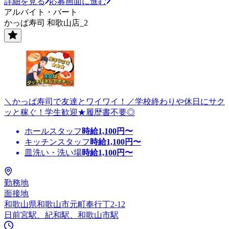
詳細を見る
応募画面に進む
アルバイト・パート
かっぱ寿司 和歌山店_2
＼かっぱ寿司で友達とワイワイ！／学校終わりや休日にサク
ッと稼ぐ！学生歓迎★履歴書不要◎
ホールスタッフ
時給
1,100
円〜
キッチンスタッフ
時給
1,100
円〜
皿洗い・洗い場
時給
1,100
円〜
勤務地
面接地
和歌山県和歌山市元町奉行丁2-12
日前宮駅、紀和駅、和歌山市駅