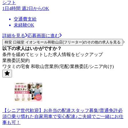
シフト
1日4時間 週2日からOK
交通費支給
未経験OK
詳細を見る
応募画面に進む
柿安 口福堂 イオンモール和歌山店(フリーター)のその他の求人を見る
以下の求人はいかがですか？
条件を緩めてヒットした求人情報をピックアップ
業務委託契約
ワタミの宅食 和歌山営業所(宅配/業務委託/シニア向け)
【シニア世代歓迎】お弁当の配達スタッフ募集!普通免許必
須◎乗り慣れた自家用車で安心配達♪ご夫婦でご一緒にお仕
事も可！