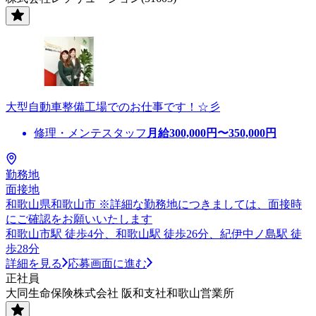
大型自動車整備工場でのお仕事です！☆彡
修理・メンテスタッフ
月給
300,000
円〜
350,000
円
勤務地
面接地
和歌山県和歌山市 ※詳細な勤務地につきましては、面接時
にご確認をお願いいたします
和歌山市駅 徒歩4分、和歌山駅 徒歩26分、紀伊中ノ島駅 徒
歩28分
詳細を見る
応募画面に進む
正社員
大同生命保険株式会社 阪和支社和歌山営業所