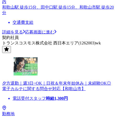
内
和歌山駅 徒歩15分、田中口駅 徒歩15分、和歌山市駅 徒歩20
分
交通費支給
詳細を見る
応募画面に進む
契約社員
トランスコスモス株式会社 西日本エリア(1262003)wk
夕方退勤｜週3日~OK｜日祝＆年末年始休み｜未経験OK◎
電子カルテに関する問合せ対応【和歌山市】
電話受付スタッフ
時給
1,300
円
勤務地