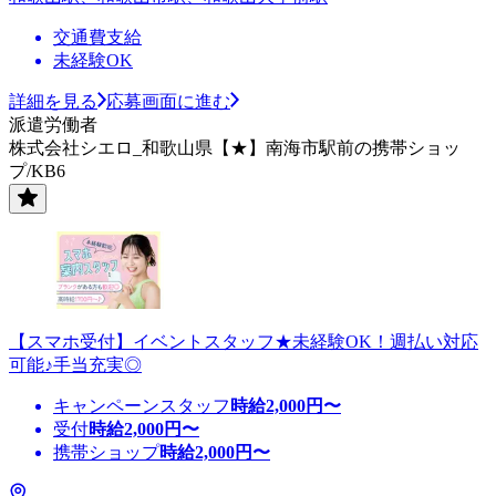
交通費支給
未経験OK
詳細を見る
応募画面に進む
派遣労働者
株式会社シエロ_和歌山県【★】南海市駅前の携帯ショッ
プ/KB6
【スマホ受付】イベントスタッフ★未経験OK！週払い対応
可能♪手当充実◎
キャンペーンスタッフ
時給
2,000
円〜
受付
時給
2,000
円〜
携帯ショップ
時給
2,000
円〜