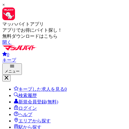
×
マッハバイトアプリ
アプリでお得にバイト探し！
無料ダウンロードはこちら
開く
0
キープ
メニュー
キープした求人を見る
0
検索履歴
新規会員登録(無料)
ログイン
ヘルプ
エリアから探す
駅から探す