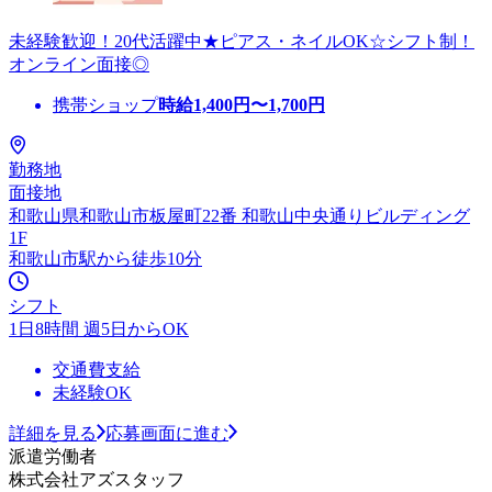
未経験歓迎！20代活躍中★ピアス・ネイルOK☆シフト制！
オンライン面接◎
携帯ショップ
時給
1,400
円〜
1,700
円
勤務地
面接地
和歌山県和歌山市板屋町22番 和歌山中央通りビルディング
1F
和歌山市駅から徒歩10分
シフト
1日8時間 週5日からOK
交通費支給
未経験OK
詳細を見る
応募画面に進む
派遣労働者
株式会社アズスタッフ