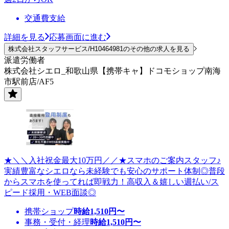
交通費支給
詳細を見る
応募画面に進む
株式会社スタッフサービス/H10464981のその他の求人を見る
派遣労働者
株式会社シエロ_和歌山県【携帯キャ】ドコモショップ南海
市駅前店/AF5
★＼＼入社祝金最大10万円／／★スマホのご案内スタッフ♪
実績豊富なシエロなら未経験でも安心のサポート体制◎普段
からスマホを使ってれば即戦力！高収入＆嬉しい週払い/ス
ピード採用・WEB面談◎
携帯ショップ
時給
1,510
円〜
事務・受付・経理
時給
1,510
円〜