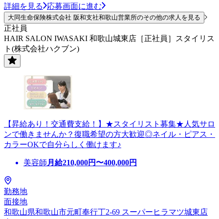
詳細を見る
応募画面に進む
大同生命保険株式会社 阪和支社和歌山営業所のその他の求人を見る
正社員
HAIR SALON IWASAKI 和歌山城東店［正社員］スタイリス
ト(株式会社ハクブン)
【昇給あり！交通費支給！】★スタイリスト募集★人気サロ
ンで働きませんか？復職希望の方大歓迎◎ネイル・ピアス・
カラーOKで自分らしく働けます♪
美容師
月給
210,000
円〜
400,000
円
勤務地
面接地
和歌山県和歌山市元町奉行丁2-69 スーパーヒラマツ城東店