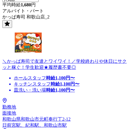
平均時給
1,680
円
アルバイト・パート
かっぱ寿司 和歌山店_2
＼かっぱ寿司で友達とワイワイ！／学校終わりや休日にサク
ッと稼ぐ！学生歓迎★履歴書不要◎
ホールスタッフ
時給
1,100
円〜
キッチンスタッフ
時給
1,100
円〜
皿洗い・洗い場
時給
1,100
円〜
勤務地
面接地
和歌山県和歌山市元町奉行丁2-12
日前宮駅、紀和駅、和歌山市駅