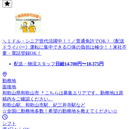
＼ミドル・シニア世代活躍中！！／普通免許でOK！《配送
ドライバー》運転に集中できる◎体の負担は極少！！来社不
要・電話登録OK！
配送・物流スタッフ
日給
14,700
円〜
18,375
円
勤務地
面接地
和歌山県和歌山市 ＊こちらは募集エリアです。勤務地は原
稿内をご確認ください。
和歌山駅、和歌山市駅、紀三井寺駅など
☆全国に勤務地多数！希望の勤務地を教えてください☆
シフト