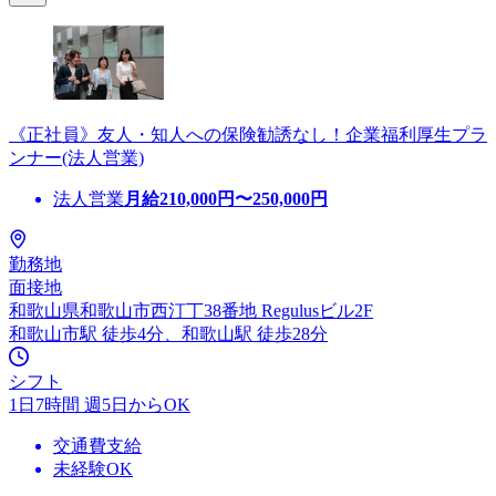
《正社員》友人・知人への保険勧誘なし！企業福利厚生プラ
ンナー(法人営業)
法人営業
月給
210,000
円〜
250,000
円
勤務地
面接地
和歌山県和歌山市西汀丁38番地 Regulusビル2F
和歌山市駅 徒歩4分、和歌山駅 徒歩28分
シフト
1日7時間 週5日からOK
交通費支給
未経験OK