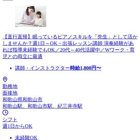
【直行直帰】眠っているピアノスキルを「先生」として活か
しませんか？週1日～OK・出張レッスン講師 演奏経験があ
れば指導未経験でもOK／20代～40代活躍中／Wワーク・育
児との両立に最適
講師・インストラクター
時給
1,800
円〜
勤務地
面接地
和歌山県和歌山市
和歌山駅、和歌山市駅、紀三井寺駅
シフト
週1日からOK
未経験OK