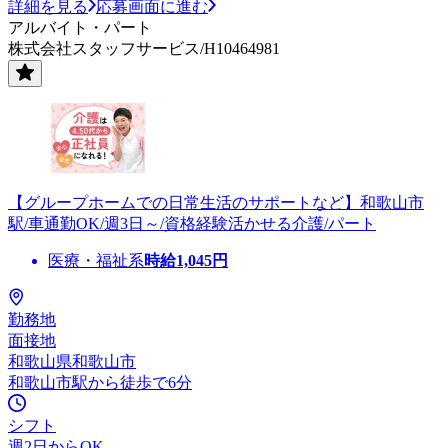
詳細を見る
応募画面に進む
アルバイト・パート
株式会社スタッフサービス/H10464981
【グループホームでの日常生活のサポートなど】和歌山市
駅/車通勤OK/週3日～/資格経験活かせる介護/パート
医療・福祉系
時給
1,045
円
勤務地
面接地
和歌山県和歌山市
和歌山市駅から徒歩で6分
シフト
週2日からOK