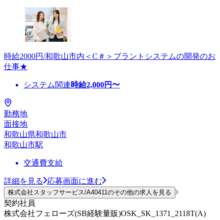
時給2000円/和歌山市内＜C＃＞プラントシステムの開発のお
仕事★
システム関連
時給
2,000
円〜
勤務地
面接地
和歌山県和歌山市
和歌山市駅
交通費支給
詳細を見る
応募画面に進む
株式会社スタッフサービス/A40411のその他の求人を見る
契約社員
株式会社フェローズ(SB経験量販)OSK_SK_1371_2118T(A)