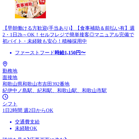
【早朝働ける方歓迎(手当あり)】【食事補助＆前払い有】週
2・1日2h～OK！セルフレジで簡単接客◎マニュアル完備で
初バイト・未経験も安心！積極採用中
ファーストフード
時給
1,150
円〜
勤務地
面接地
和歌山県和歌山市吉田392番地
紀伊中ノ島駅、紀和駅、和歌山駅、和歌山市駅
シフト
1日2時間 週2日からOK
交通費支給
未経験OK