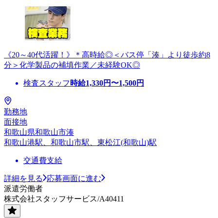
《20～40代活躍！》＊高時給◎＜バス停「湊」より徒歩約8
分＞化学製品の補填作業／未経験OK◎
検査スタッフ
時給
1,330
円〜
1,500
円
勤務地
面接地
和歌山県和歌山市湊
和歌山港駅、和歌山市駅、東松江(和歌山)駅
交通費支給
詳細を見る
応募画面に進む
派遣労働者
株式会社スタッフサービス/A40411