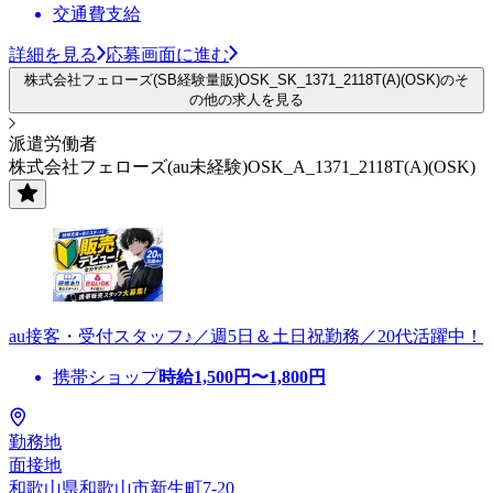
交通費支給
詳細を見る
応募画面に進む
株式会社フェローズ(SB経験量販)OSK_SK_1371_2118T(A)(OSK)のそ
の他の求人を見る
派遣労働者
株式会社フェローズ(au未経験)OSK_A_1371_2118T(A)(OSK)
au接客・受付スタッフ♪／週5日＆土日祝勤務／20代活躍中！
携帯ショップ
時給
1,500
円〜
1,800
円
勤務地
面接地
和歌山県和歌山市新生町7-20