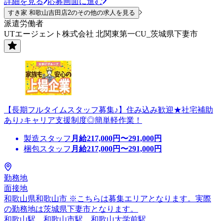
詳細を見る
応募画面に進む
すき家 和歌山吉田店2のその他の求人を見る
派遣労働者
UTエージェント株式会社 北関東第一CU_茨城県下妻市
【長期フルタイムスタッフ募集♪】住み込み歓迎★社宅補助
あり♪キャリア支援制度◎簡単軽作業！
製造スタッフ
月給
217,000
円〜
291,000
円
梱包スタッフ
月給
217,000
円〜
291,000
円
勤務地
面接地
和歌山県和歌山市 ※こちらは募集エリアとなります。実際
の勤務地は茨城県下妻市となります。
和歌山駅、和歌山市駅、和歌山大学前駅