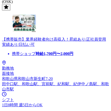
(OSK)
【携帯販売】業界経験者向け高収入！昇給あり/正社員登用
実績あり/日払い可
携帯ショップ
時給
1,700
円〜
2,000
円
勤務地
面接地
和歌山県和歌山市新生町7-20
田中口駅、和歌山駅、宮前駅、紀和駅、紀伊中ノ島駅、和歌
山市駅
シフト
1日8時間 週5日からOK