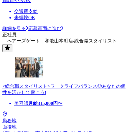
週4日からOK
交通費支給
未経験OK
詳細を見る
応募画面に進む
正社員
ヘアーズゲート 和歌山本町店/総合職スタイリスト
<総合職スタイリスト>ワークライフバランス◎あなたの個
性を活かして働こう!
美容師
月給
315,000
円〜
勤務地
面接地