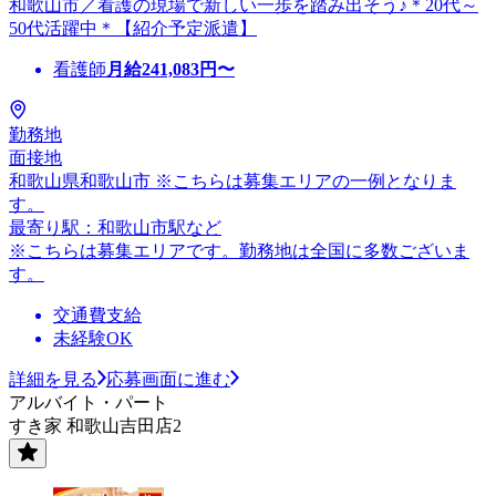
和歌山市／看護の現場で新しい一歩を踏み出そう♪＊20代～
50代活躍中＊【紹介予定派遣】
看護師
月給
241,083
円〜
勤務地
面接地
和歌山県和歌山市 ※こちらは募集エリアの一例となりま
す。
最寄り駅：和歌山市駅など
※こちらは募集エリアです。勤務地は全国に多数ございま
す。
交通費支給
未経験OK
詳細を見る
応募画面に進む
アルバイト・パート
すき家 和歌山吉田店2