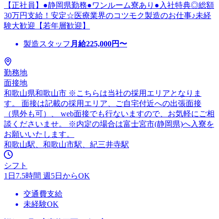
【正社員】●静岡県勤務●ワンルーム寮あり●入社特典◎総額
30万円支給！安定☆医療業界のコツモク製造のお仕事♪未経
験大歓迎【若年層歓迎】
製造スタッフ
月給
225,000
円〜
勤務地
面接地
和歌山県和歌山市 ※こちらは当社の採用エリアとなりま
す。 面接は記載の採用エリア、ご自宅付近への出張面接
（県外も可）、 web面接でも行ないますので、お気軽にご相
談くださいませ。 ※内定の場合は富士宮市(静岡県)へ入寮を
お願いいたします。
和歌山駅、和歌山市駅、紀三井寺駅
シフト
1日7.5時間 週5日からOK
交通費支給
未経験OK