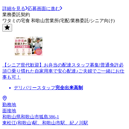
詳細を見る
応募画面に進む
業務委託契約
ワタミの宅食 和歌山営業所(宅配/業務委託/シニア向け)
【シニア世代歓迎】お弁当の配達スタッフ募集!普通免許必
須◎乗り慣れた自家用車で安心配達♪ご夫婦でご一緒にお仕
事も可！
デリバリースタッフ
完全出来高制
勤務地
面接地
和歌山県和歌山市狐島386-1
東松江(和歌山)駅、和歌山市駅、紀ノ川駅