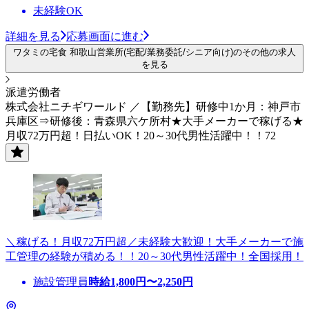
未経験OK
詳細を見る
応募画面に進む
ワタミの宅食 和歌山営業所(宅配/業務委託/シニア向け)のその他の求人
を見る
派遣労働者
株式会社ニチギワールド ／【勤務先】研修中1か月：神戸市
兵庫区⇒研修後：青森県六ケ所村★大手メーカーで稼げる★
月収72万円超！日払いOK！20～30代男性活躍中！！72
＼稼げる！月収72万円超／未経験大歓迎！大手メーカーで施
工管理の経験が積める！！20～30代男性活躍中！全国採用！
施設管理員
時給
1,800
円〜
2,250
円