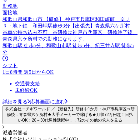
勤務地
面接地
和歌山県和歌山市 【研修】 神戸市兵庫区和田崎町 ※Ｊ
Ｒ・地下鉄：和田岬駅徒歩3分【出張先】青森県六ケ所村
※車の持ち込み不可 ※研修は神戸市兵庫区、研修終了後、
青森県六ケ所村での勤務になります。
和歌山駅 徒歩5分、和歌山市駅 徒歩5分、紀三井寺駅 徒歩5
分
シフト
1日8時間 週5日からOK
交通費支給
未経験OK
詳細を見る
応募画面に進む
株式会社ニチギワールド ／【勤務先】研修中1か月：神戸市兵庫区⇒研
修後：青森県六ケ所村★大手メーカーで稼げる★月収72万円超！日払
いOK！20～30代男性活躍中！！72のその他の求人を見る
派遣労働者
株式会社レソリューション(51603)