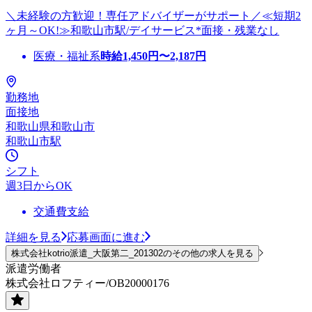
＼未経験の方歓迎！専任アドバイザーがサポート／≪短期2
ヶ月～OK!≫和歌山市駅/デイサービス*面接・残業なし
医療・福祉系
時給
1,450
円〜
2,187
円
勤務地
面接地
和歌山県和歌山市
和歌山市駅
シフト
週3日からOK
交通費支給
詳細を見る
応募画面に進む
株式会社kotrio派遣_大阪第二_201302のその他の求人を見る
派遣労働者
株式会社ロフティー/OB20000176