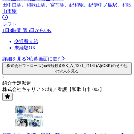
田中口駅、和歌山駅、宮前駅、紀和駅、紀伊中ノ島駅、和歌
山市駅
シフト
1日8時間 週5日からOK
交通費支給
未経験OK
詳細を見る
応募画面に進む
株式会社フェローズ(au未経験)OSK_A_1371_2118T(A)(OSK)のその他
の求人を見る
紹介予定派遣
株式会社キャリア SC堺／看護【和歌山市-002】