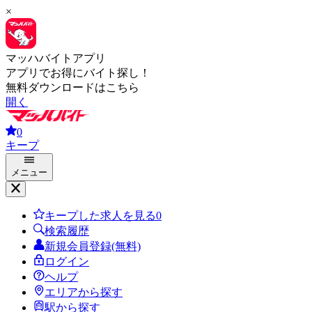
×
マッハバイトアプリ
アプリでお得にバイト探し！
無料ダウンロードはこちら
開く
0
キープ
メニュー
キープした求人を見る
0
検索履歴
新規会員登録(無料)
ログイン
ヘルプ
エリアから探す
駅から探す