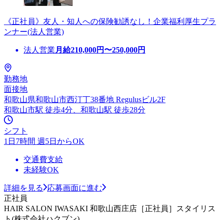
《正社員》友人・知人への保険勧誘なし！企業福利厚生プラ
ンナー(法人営業)
法人営業
月給
210,000
円〜
250,000
円
勤務地
面接地
和歌山県和歌山市西汀丁38番地 Regulusビル2F
和歌山市駅 徒歩4分、和歌山駅 徒歩28分
シフト
1日7時間 週5日からOK
交通費支給
未経験OK
詳細を見る
応募画面に進む
正社員
HAIR SALON IWASAKI 和歌山西庄店［正社員］スタイリス
ト(株式会社ハクブン)