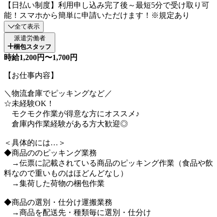
【日払い制度】利用申し込み完了後～最短5分で受け取り可
能！スマホから簡単に申請いただけます！※規定あり
全て表示
派遣労働者
梱包スタッフ
時給1,200円〜1,700円
【お仕事内容】
＼物流倉庫でピッキングなど／
☆未経験OK！
モクモク作業が得意な方にオススメ♪
倉庫内作業経験がある方大歓迎◎
＜具体的には…＞
◆商品ののピッキング業務
→伝票に記載されている商品のピッキング作業（食品や飲
料なので重いものはほどんどなし）
→集荷した荷物の梱包作業
◆商品の選別・仕分け運搬業務
→商品を配送先・種類毎に選別・仕分け