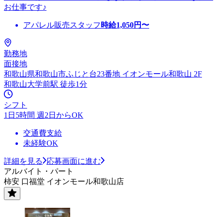
お仕事です♪
アパレル販売スタッフ
時給
1,050
円〜
勤務地
面接地
和歌山県和歌山市ふじと台23番地 イオンモール和歌山 2F
和歌山大学前駅 徒歩1分
シフト
1日5時間 週2日からOK
交通費支給
未経験OK
詳細を見る
応募画面に進む
アルバイト・パート
柿安 口福堂 イオンモール和歌山店