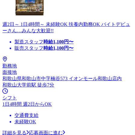
週2日～ 1日4時間～ 未経験OK 扶養内勤務OK バイトデビュ
ーさん…みんな大歓迎!!
製造スタッフ
時給
1,100
円〜
販売スタッフ
時給
1,100
円〜
勤務地
面接地
和歌山県和歌山市中字楠谷573 イオンモール和歌山店内
和歌山大学前駅 徒歩7分
シフト
1日4時間 週2日からOK
交通費支給
未経験OK
詳細を見る
応募画面に進む