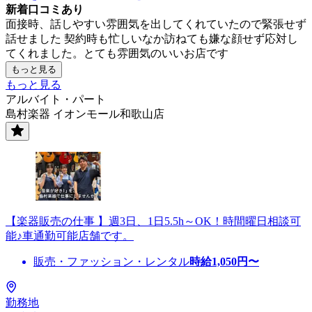
新着口コミあり
面接時、話しやすい雰囲気を出してくれていたので緊張せず
話せました 契約時も忙しいなか訪ねても嫌な顔せず応対し
てくれました。とても雰囲気のいいお店です
もっと見る
もっと見る
アルバイト・パート
島村楽器 イオンモール和歌山店
【楽器販売の仕事 】週3日、1日5.5h～OK！時間曜日相談可
能♪車通勤可能店舗です。
販売・ファッション・レンタル
時給
1,050
円〜
勤務地