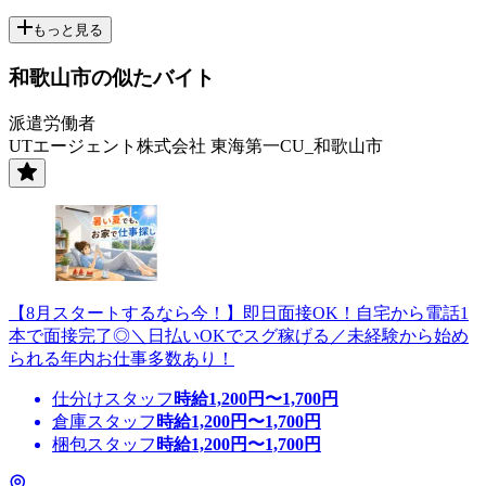
もっと見る
和歌山市の似たバイト
派遣労働者
UTエージェント株式会社 東海第一CU_和歌山市
【8月スタートするなら今！】即日面接OK！自宅から電話1
本で面接完了◎＼日払いOKでスグ稼げる／未経験から始め
られる年内お仕事多数あり！
仕分けスタッフ
時給
1,200
円〜
1,700
円
倉庫スタッフ
時給
1,200
円〜
1,700
円
梱包スタッフ
時給
1,200
円〜
1,700
円