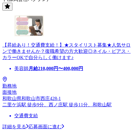
【昇給あり！交通費支給！】★スタイリスト募集★人気サロ
ンで働きませんか？復職希望の方大歓迎◎ネイル・ピアス・
カラーOKで自分らしく働けます♪
美容師
月給
210,000
円〜
400,000
円
勤務地
面接地
和歌山県和歌山市西庄428-1
二里ケ浜駅 徒歩9分、西ノ庄駅 徒歩11分、和歌山駅
交通費支給
詳細を見る
応募画面に進む