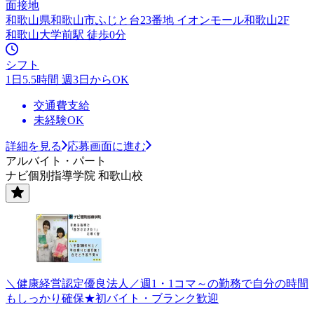
面接地
和歌山県和歌山市ふじと台23番地 イオンモール和歌山2F
和歌山大学前駅 徒歩0分
シフト
1日5.5時間 週3日からOK
交通費支給
未経験OK
詳細を見る
応募画面に進む
アルバイト・パート
ナビ個別指導学院 和歌山校
＼健康経営認定優良法人／週1・1コマ～の勤務で自分の時間
もしっかり確保★初バイト・ブランク歓迎