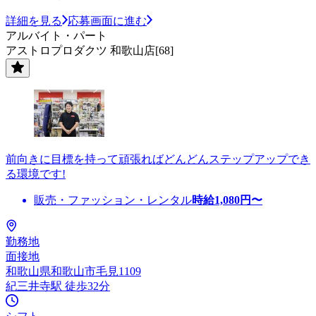
詳細を見る
応募画面に進む
アルバイト・パート
アストロプロダクツ 和歌山店[68]
前向きに目標を持って頑張ればどんどんステップアップでき
る環境です!
販売・ファッション・レンタル
時給
1,080
円〜
勤務地
面接地
和歌山県和歌山市毛見1109
紀三井寺駅 徒歩32分