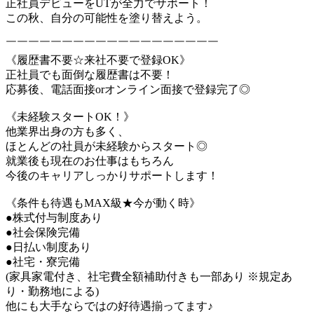
正社員デビューをUTが全力でサポート！
この秋、自分の可能性を塗り替えよう。
￣￣￣￣￣￣￣￣￣￣￣￣￣￣￣￣￣￣￣
《履歴書不要☆来社不要で登録OK》
正社員でも面倒な履歴書は不要！
応募後、電話面接orオンライン面接で登録完了◎
《未経験スタートOK！》
他業界出身の方も多く、
ほとんどの社員が未経験からスタート◎
就業後も現在のお仕事はもちろん
今後のキャリアしっかりサポートします！
《条件も待遇もMAX級★今が動く時》
●株式付与制度あり
●社会保険完備
●日払い制度あり
●社宅・寮完備
(家具家電付き、社宅費全額補助付きも一部あり ※規定あ
り・勤務地による)
他にも大手ならではの好待遇揃ってます♪