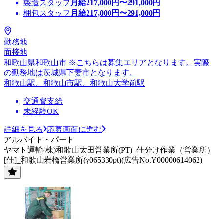
製造スタッフ
月給
217,000
円〜
291,000
円
梱包スタッフ
月給
217,000
円〜
291,000
円
勤務地
面接地
和歌山県和歌山市 ※こちらは募集エリアとなります。実際
の勤務地は茨城県下妻市となります。
和歌山駅、和歌山市駅、和歌山大学前駅
交通費支給
未経験OK
詳細を見る
応募画面に進む
アルバイト・パート
ヤマト運輸(株)和歌山太田営業所(PT)_仕分け作業（営業所）
[仕]_和歌山岩橋営業所(y065330pt)(広告No.Y00000614062)