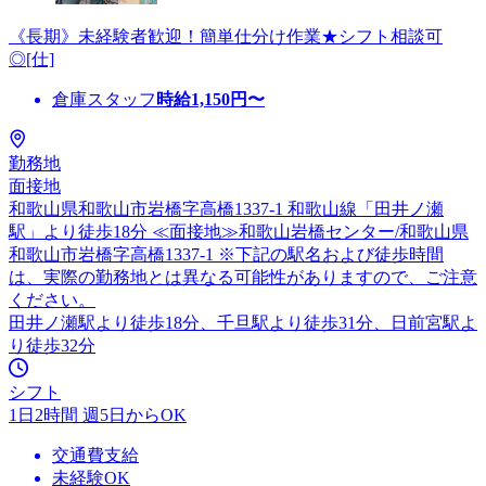
《長期》未経験者歓迎！簡単仕分け作業★シフト相談可
◎[仕]
倉庫スタッフ
時給
1,150
円〜
勤務地
面接地
和歌山県和歌山市岩橋字高橋1337-1 和歌山線「田井ノ瀬
駅」より徒歩18分 ≪面接地≫和歌山岩橋センター/和歌山県
和歌山市岩橋字高橋1337-1 ※下記の駅名および徒歩時間
は、実際の勤務地とは異なる可能性がありますので、ご注意
ください。
田井ノ瀬駅より徒歩18分、千旦駅より徒歩31分、日前宮駅よ
り徒歩32分
シフト
1日2時間 週5日からOK
交通費支給
未経験OK