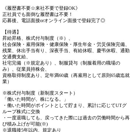
《履歴書不要☆来社不要で登録OK》
正社員でも面倒な履歴書は不要！
応募後、電話面接orオンライン面接で登録完了◎
【待遇】
昇給昇格、株式付与制度（※）、
社会保険・雇用保険・健康保険・厚生年金・労災保険完備、
残業、休出手当有り、深夜手当、有給休暇、慶弔休暇、通勤
交通費支給、
社宅完備（※規定あり）、制服貸与（制服着用の職場の
み）、従業員持株会、
資格取得制度あり、定年満60歳（再雇用として原則65歳迄就
業）
※株式付与制度（新制度スタート）
「働いた時間が、株になる。」
・働いた時間がポイントとして貯まり、累計に応じてUTグ
ループ株式に交換
・一度退職しても、戻ってきた際には過去の労働時間から再
び積み上げが可能(※)
※退職後5年以内、規定あり