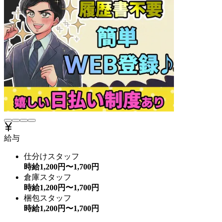
給与
仕分けスタッフ
時給
1,200
円〜
1,700
円
倉庫スタッフ
時給
1,200
円〜
1,700
円
梱包スタッフ
時給
1,200
円〜
1,700
円