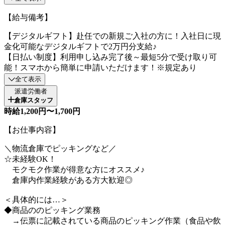
【給与備考】
【デジタルギフト】赴任での新規ご入社の方に！入社日に現
金化可能なデジタルギフトで2万円分支給♪
【日払い制度】利用申し込み完了後～最短5分で受け取り可
能！スマホから簡単に申請いただけます！※規定あり
全て表示
派遣労働者
倉庫スタッフ
時給1,200円〜1,700円
【お仕事内容】
＼物流倉庫でピッキングなど／
☆未経験OK！
モクモク作業が得意な方にオススメ♪
倉庫内作業経験がある方大歓迎◎
＜具体的には…＞
◆商品ののピッキング業務
→伝票に記載されている商品のピッキング作業（食品や飲