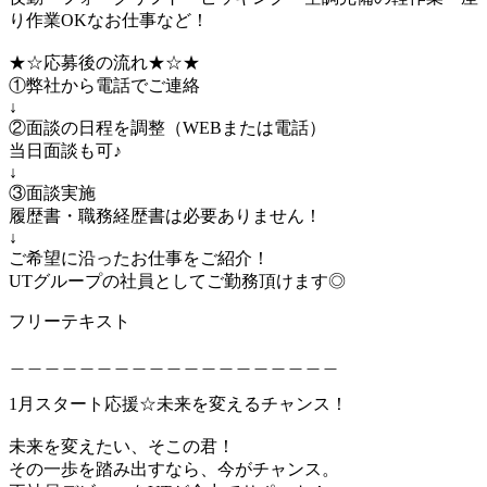
り作業OKなお仕事など！
★☆応募後の流れ★☆★
①弊社から電話でご連絡
↓
②面談の日程を調整（WEBまたは電話）
当日面談も可♪
↓
③面談実施
履歴書・職務経歴書は必要ありません！
↓
ご希望に沿ったお仕事をご紹介！
UTグループの社員としてご勤務頂けます◎
フリーテキスト
＿＿＿＿＿＿＿＿＿＿＿＿＿＿＿＿＿＿＿
1月スタート応援☆未来を変えるチャンス！
未来を変えたい、そこの君！
その一歩を踏み出すなら、今がチャンス。