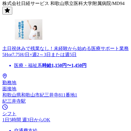
株式会社日経サービス 和歌山県立医科大学附属病院/MD94
土日祝休みで残業なし！未経験から始める医療サポート業務
5Hor7.75H/日×週2～3日または週5日
医療・福祉系
時給
1,150
円〜
1,450
円
勤務地
面接地
和歌山県和歌山市紀三井寺811番地1
紀三井寺駅
シフト
1日5時間 週3日からOK
交通費支給