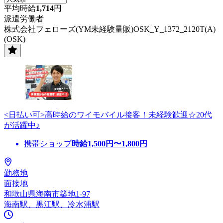
平均時給
1,714
円
派遣労働者
株式会社フェローズ(YM未経験量販)OSK_Y_1372_2120T(A)
(OSK)
<日払い可>高時給のワイモバイル接客！未経験歓迎☆20代
が活躍中♪
携帯ショップ
時給
1,500
円〜
1,800
円
勤務地
面接地
和歌山県海南市築地1-97
海南駅、黒江駅、冷水浦駅