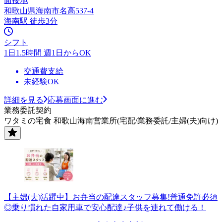
面接地
和歌山県海南市名高537-4
海南駅 徒歩3分
シフト
1日1.5時間 週1日からOK
交通費支給
未経験OK
詳細を見る
応募画面に進む
業務委託契約
ワタミの宅食 和歌山海南営業所(宅配/業務委託/主婦(夫)向け)
【主婦(夫)活躍中】お弁当の配達スタッフ募集!普通免許必須
◎乗り慣れた自家用車で安心配達♪子供を連れて働ける！