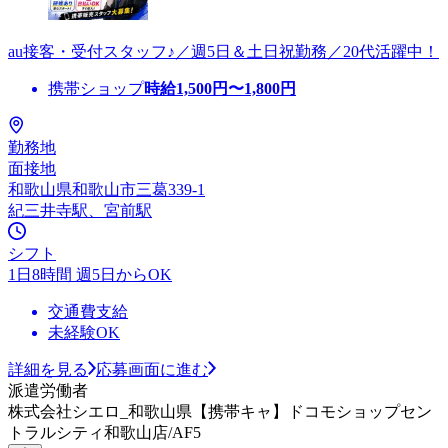
au接客・受付スタッフ♪／週5日＆土日祝勤務／20代活躍中！
携帯ショップ
時給
1,500
円〜
1,800
円
勤務地
面接地
和歌山県和歌山市三葛339-1
紀三井寺駅、宮前駅
シフト
1日8時間 週5日からOK
交通費支給
未経験OK
詳細を見る
応募画面に進む
派遣労働者
株式会社シエロ_和歌山県【携帯キャ】ドコモショップセン
トラルシティ和歌山店/AF5