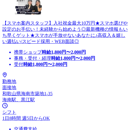
【スマホ案内スタッフ】入社祝金最大10万円★スマホ選びや
設定のお手伝い！未経験から始めよう◎最新機種の情報もい
ち早くゲット★スマホが手放せないあなたに♪高収入＆嬉し
い週払い/スピード採用・WEB面談◎
携帯ショップ
時給
1,800
円〜
2,000
円
事務・受付・経理
時給
1,800
円〜
2,000
円
受付
時給
1,800
円〜
2,000
円
勤務地
面接地
和歌山県海南市築地1-35
海南駅、黒江駅
シフト
1日8時間 週5日からOK
交通費支給