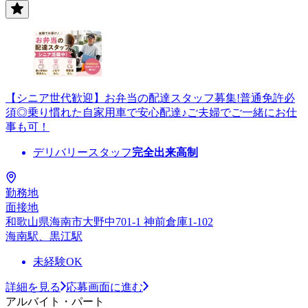
【シニア世代歓迎】お弁当の配達スタッフ募集!普通免許必
須◎乗り慣れた自家用車で安心配達♪ご夫婦でご一緒にお仕
事も可！
デリバリースタッフ
完全出来高制
勤務地
面接地
和歌山県海南市大野中701-1 神前倉庫1-102
海南駅、黒江駅
未経験OK
詳細を見る
応募画面に進む
アルバイト・パート