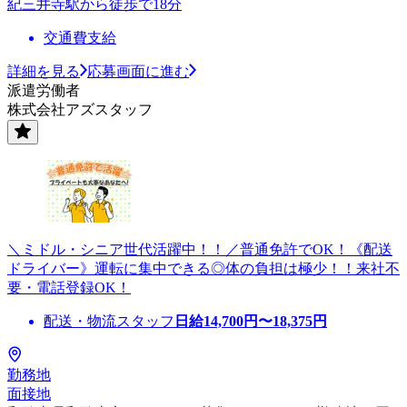
紀三井寺駅から徒歩で18分
交通費支給
詳細を見る
応募画面に進む
派遣労働者
株式会社アズスタッフ
＼ミドル・シニア世代活躍中！！／普通免許でOK！《配送
ドライバー》運転に集中できる◎体の負担は極少！！来社不
要・電話登録OK！
配送・物流スタッフ
日給
14,700
円〜
18,375
円
勤務地
面接地