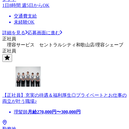
1日8時間 週5日からOK
交通費支給
未経験OK
詳細を見る
応募画面に進む
正社員
理容サービス セントラルシティ和歌山店/理容シェーブ
正社員
【正社員】充実の待遇＆福利厚生◎プライベートとお仕事の
両立が叶う職場♪
理髪師
月給
270,000
円〜
300,000
円
勤務地