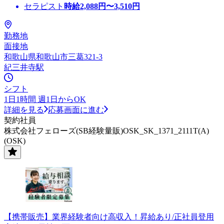
セラピスト
時給
2,088
円〜
3,510
円
勤務地
面接地
和歌山県和歌山市三葛321-3
紀三井寺駅
シフト
1日1時間 週1日からOK
詳細を見る
応募画面に進む
契約社員
株式会社フェローズ(SB経験量販)OSK_SK_1371_2111T(A)
(OSK)
【携帯販売】業界経験者向け高収入！昇給あり/正社員登用