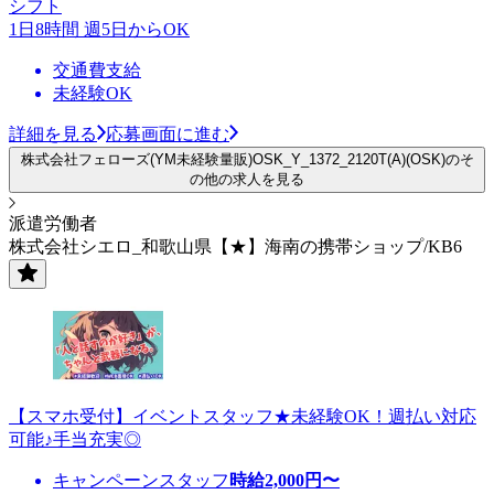
シフト
1日8時間 週5日からOK
交通費支給
未経験OK
詳細を見る
応募画面に進む
株式会社フェローズ(YM未経験量販)OSK_Y_1372_2120T(A)(OSK)のそ
の他の求人を見る
派遣労働者
株式会社シエロ_和歌山県【★】海南の携帯ショップ/KB6
【スマホ受付】イベントスタッフ★未経験OK！週払い対応
可能♪手当充実◎
キャンペーンスタッフ
時給
2,000
円〜