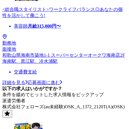
<総合職スタイリスト>ワークライフバランス◎あなたの個
性を活かして働こう!
美容師
月給
315,000
円〜
勤務地
面接地
和歌山県海南市築地1-1 スーパーセンターオークワ海南店2F
海南駅、黒江駅、冷水浦駅
交通費支給
詳細を見る
応募画面に進む
以下の求人はいかがですか？
条件を緩めてヒットした求人情報をピックアップ
派遣労働者
株式会社フェローズ(au未経験)OSK_A_1372_2120T(A)(OSK)