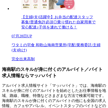
【主婦(夫)活躍中】お弁当の配達スタッフ
募集!普通免許必須◎乗り慣れた自家用車で
安心配達♪子供を連れて働ける！
07月28日UP
ワタミの宅食 和歌山海南営業所(宅配/業務委託/主婦
(夫)向け)
完全出来高制
海南駅のスキルが身に付くのアルバイト／バイト
求人情報ならマッハバイト
アルバイト求人情報サイト「マッハバイト」では、海南駅の
スキルが身に付くのアルバイトを始めとしたお仕事情報を地
域、路線、職種、特徴などさまざまな方法で検索可能です。
海南駅のスキルが身に付くのアルバイトの他にも全国の求人
情報、カフェやアパレル、イベントスタッフのバイトなどの