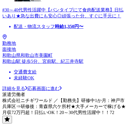
#30～40代男性活躍中【バンタイプにて食肉配送業務】日払
いあり★急な出費にも安心◎頑張った分、すぐに手元に！
配送・物流スタッフ
時給
1,350
円〜
勤務地
面接地
和歌山県和歌山市美園町
和歌山駅 徒歩5分、宮前駅、紀三井寺駅
交通費支給
未経験OK
詳細を見る
応募画面に進む
派遣労働者
株式会社ニチギワールド ／【勤務先】研修中1か月：神戸市
兵庫区⇒研修後：青森県六ケ所村★大手メーカーで稼げる★
月収72万円超！日払いOK！20～30代男性活躍中！！72