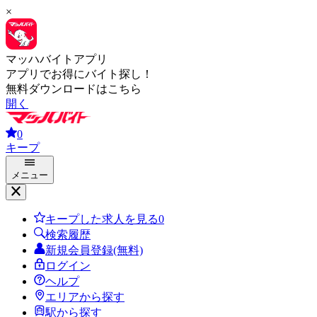
×
マッハバイトアプリ
アプリでお得にバイト探し！
無料ダウンロードはこちら
開く
0
キープ
メニュー
キープした求人を見る
0
検索履歴
新規会員登録(無料)
ログイン
ヘルプ
エリアから探す
駅から探す