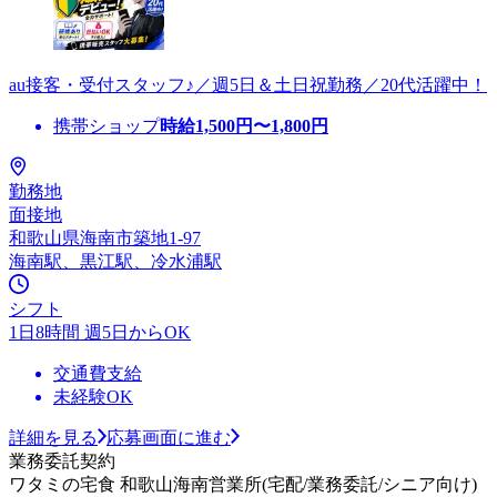
au接客・受付スタッフ♪／週5日＆土日祝勤務／20代活躍中！
携帯ショップ
時給
1,500
円〜
1,800
円
勤務地
面接地
和歌山県海南市築地1-97
海南駅、黒江駅、冷水浦駅
シフト
1日8時間 週5日からOK
交通費支給
未経験OK
詳細を見る
応募画面に進む
業務委託契約
ワタミの宅食 和歌山海南営業所(宅配/業務委託/シニア向け)