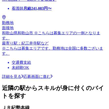
看護師
月給
241,083
円〜
勤務地
面接地
和歌山県和歌山市 ※こちらは募集エリアの一例となりま
す。
最寄り駅：紀三井寺駅など
※こちらは募集エリアです。勤務地は全国に多数ございま
す。
交通費支給
未経験OK
詳細を見る
応募画面に進む
近隣の駅からスキルが身に付くのバイ
トを探す
ＪＲ紀勢本線