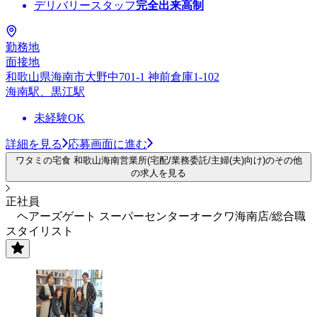
デリバリースタッフ
完全出来高制
勤務地
面接地
和歌山県海南市大野中701-1 神前倉庫1-102
海南駅、黒江駅
未経験OK
詳細を見る
応募画面に進む
ワタミの宅食 和歌山海南営業所(宅配/業務委託/主婦(夫)向け)のその他
の求人を見る
正社員
ヘアーズゲート スーパーセンターオークワ海南店/総合職
スタイリスト