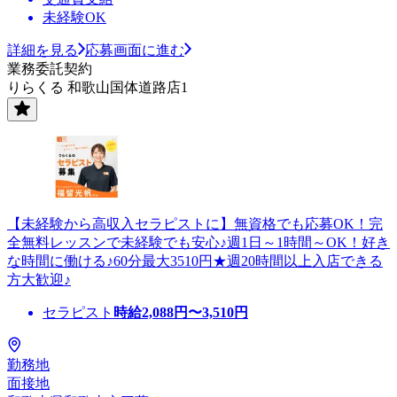
未経験OK
詳細を見る
応募画面に進む
業務委託契約
りらくる 和歌山国体道路店1
【未経験から高収入セラピストに】無資格でも応募OK！完
全無料レッスンで未経験でも安心♪週1日～1時間～OK！好き
な時間に働ける♪60分最大3510円★週20時間以上入店できる
方大歓迎♪
セラピスト
時給
2,088
円〜
3,510
円
勤務地
面接地