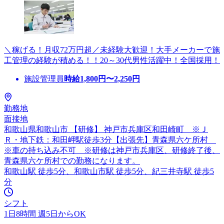
＼稼げる！月収72万円超／未経験大歓迎！大手メーカーで施
工管理の経験が積める！！20～30代男性活躍中！全国採用！
施設管理員
時給
1,800
円〜
2,250
円
勤務地
面接地
和歌山県和歌山市 【研修】 神戸市兵庫区和田崎町 ※Ｊ
Ｒ・地下鉄：和田岬駅徒歩3分【出張先】青森県六ケ所村
※車の持ち込み不可 ※研修は神戸市兵庫区、研修終了後、
青森県六ケ所村での勤務になります。
和歌山駅 徒歩5分、和歌山市駅 徒歩5分、紀三井寺駅 徒歩5
分
シフト
1日8時間 週5日からOK