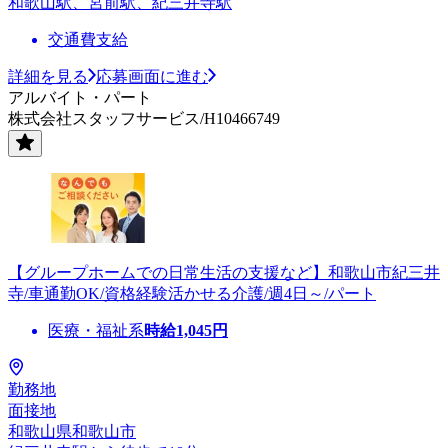
和歌山駅、宮前駅、紀三井寺駅
交通費支給
詳細を見る
応募画面に進む
アルバイト・パート
株式会社スタッフサービス/H10466749
【グループホームでの日常生活の支援など】和歌山市紀三井
寺/車通勤OK/資格経験活かせる介護/週4日～/パート
医療・福祉系
時給
1,045
円
勤務地
面接地
和歌山県和歌山市