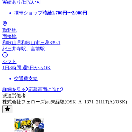
実績あり/日払い可
携帯ショップ
時給
1,700
円〜
2,000
円
勤務地
面接地
和歌山県和歌山市三葛339-1
紀三井寺駅、宮前駅
シフト
1日8時間 週5日からOK
交通費支給
詳細を見る
応募画面に進む
派遣労働者
株式会社フェローズ(au未経験)OSK_A_1371_2111T(A)(OSK)