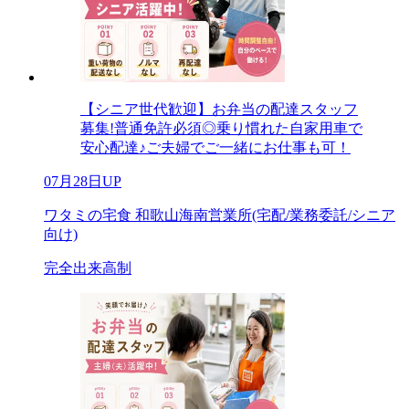
【シニア世代歓迎】お弁当の配達スタッフ
募集!普通免許必須◎乗り慣れた自家用車で
安心配達♪ご夫婦でご一緒にお仕事も可！
07月28日UP
ワタミの宅食 和歌山海南営業所(宅配/業務委託/シニア
向け)
完全出来高制