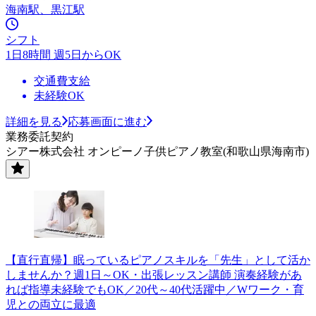
海南駅、黒江駅
シフト
1日8時間 週5日からOK
交通費支給
未経験OK
詳細を見る
応募画面に進む
業務委託契約
シアー株式会社 オンピーノ子供ピアノ教室(和歌山県海南市)
【直行直帰】眠っているピアノスキルを「先生」として活か
しませんか？週1日～OK・出張レッスン講師 演奏経験があ
れば指導未経験でもOK／20代～40代活躍中／Wワーク・育
児との両立に最適