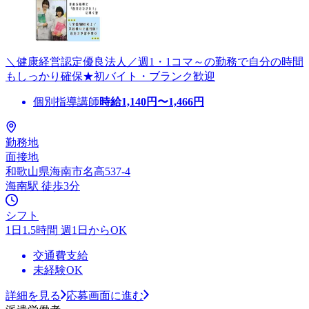
＼健康経営認定優良法人／週1・1コマ～の勤務で自分の時間
もしっかり確保★初バイト・ブランク歓迎
個別指導講師
時給
1,140
円〜
1,466
円
勤務地
面接地
和歌山県海南市名高537-4
海南駅 徒歩3分
シフト
1日1.5時間 週1日からOK
交通費支給
未経験OK
詳細を見る
応募画面に進む