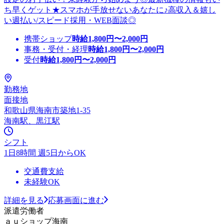
ち早くゲット★スマホが手放せないあなたに♪高収入＆嬉し
い週払い/スピード採用・WEB面談◎
携帯ショップ
時給
1,800
円〜
2,000
円
事務・受付・経理
時給
1,800
円〜
2,000
円
受付
時給
1,800
円〜
2,000
円
勤務地
面接地
和歌山県海南市築地1-35
海南駅、黒江駅
シフト
1日8時間 週5日からOK
交通費支給
未経験OK
詳細を見る
応募画面に進む
派遣労働者
ａｕショップ海南