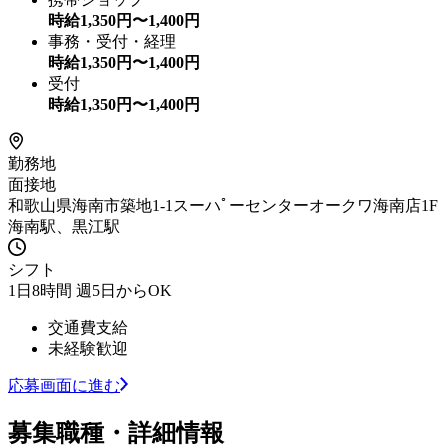
時給
1,350
円〜
1,400
円
事務・受付・経理
時給
1,350
円〜
1,400
円
受付
時給
1,350
円〜
1,400
円
勤務地
面接地
和歌山県海南市築地1-1スーハﾟーセンターオークワ海南店1F
海南駅、黒江駅
シフト
1日8時間 週5日からOK
交通費支給
未経験歓迎
応募画面に進む
募集職種・詳細情報