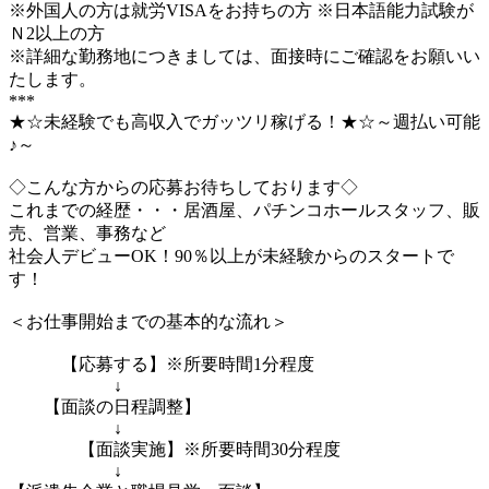
※外国人の方は就労VISAをお持ちの方 ※日本語能力試験が
Ｎ2以上の方
※詳細な勤務地につきましては、面接時にご確認をお願いい
たします。
***
★☆未経験でも高収入でガッツリ稼げる！★☆～週払い可能
♪～
◇こんな方からの応募お待ちしております◇
これまでの経歴・・・居酒屋、パチンコホールスタッフ、販
売、営業、事務など
社会人デビューOK！90％以上が未経験からのスタートで
す！
＜お仕事開始までの基本的な流れ＞
【応募する】※所要時間1分程度
↓
【面談の日程調整】
↓
【面談実施】※所要時間30分程度
↓