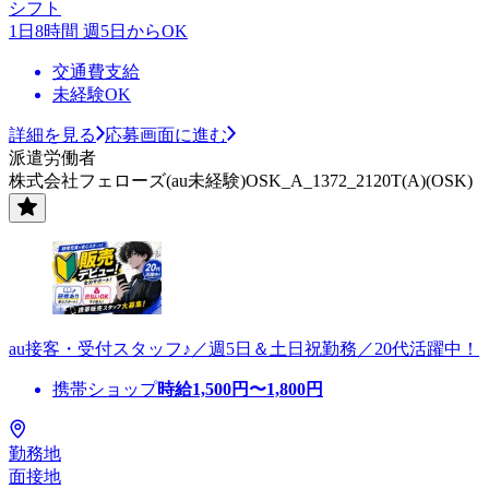
シフト
1日8時間 週5日からOK
交通費支給
未経験OK
詳細を見る
応募画面に進む
派遣労働者
株式会社フェローズ(au未経験)OSK_A_1372_2120T(A)(OSK)
au接客・受付スタッフ♪／週5日＆土日祝勤務／20代活躍中！
携帯ショップ
時給
1,500
円〜
1,800
円
勤務地
面接地