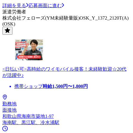
詳細を見る
応募画面に進む
派遣労働者
株式会社フェローズ(YM未経験量販)OSK_Y_1372_2120T(A)
(OSK)
<日払い可>高時給のワイモバイル接客！未経験歓迎☆20代
が活躍中♪
携帯ショップ
時給
1,500
円〜
1,800
円
勤務地
面接地
和歌山県海南市築地1-97
海南駅、黒江駅、冷水浦駅