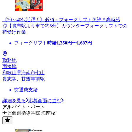
《20～40代活躍！》必須：フォークリフト免許＊高時給
◎【貴志駅より車で約5分】カウンターフォークリフトでの
荷受け作業
フォークリフト
時給
1,350
円〜
1,687
円
勤務地
面接地
和歌山県海南市七山
貴志駅、甘露寺前駅
交通費支給
詳細を見る
応募画面に進む
アルバイト・パート
ナビ個別指導学院 海南校