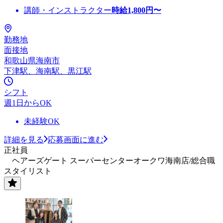
講師・インストラクター
時給
1,800
円〜
勤務地
面接地
和歌山県海南市
下津駅、海南駅、黒江駅
シフト
週1日からOK
未経験OK
詳細を見る
応募画面に進む
正社員
ヘアーズゲート スーパーセンターオークワ海南店/総合職
スタイリスト