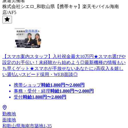
派遣労働者
株式会社シエロ_和歌山県【携帯キャ】楽天モバイル海南
店/AF5
【スマホ案内スタッフ】入社祝金最大10万円★スマホ選びや
設定のお手伝い！未経験から始めよう◎最新機種の情報もい
ち早くゲット★スマホが手放せないあなたに♪高収入＆嬉し
い週払い/スピード採用・WEB面談◎
携帯ショップ
時給
1,800
円〜
2,000
円
事務・受付・経理
時給
1,800
円〜
2,000
円
受付
時給
1,800
円〜
2,000
円
勤務地
面接地
和歌山県海南市築地1-35