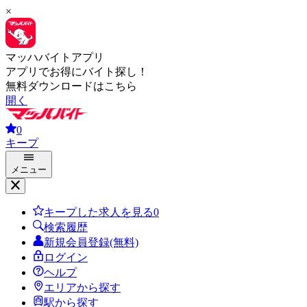
×
マッハバイトアプリ
アプリでお得にバイト探し！
無料ダウンロードはこちら
開く
0
キープ
メニュー
キープした求人を見る
0
検索履歴
新規会員登録(無料)
ログイン
ヘルプ
エリアから探す
駅から探す