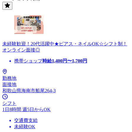
未経験歓迎！20代活躍中★ピアス・ネイルOK☆シフト制！
オンライン面接◎
携帯ショップ
時給
1,400
円〜
1,700
円
勤務地
面接地
和歌山県海南市船尾264-3
シフト
1日8時間 週5日からOK
交通費支給
未経験OK