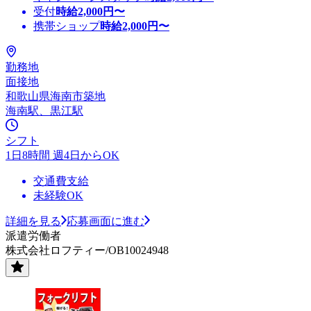
受付
時給
2,000
円〜
携帯ショップ
時給
2,000
円〜
勤務地
面接地
和歌山県海南市築地
海南駅、黒江駅
シフト
1日8時間 週4日からOK
交通費支給
未経験OK
詳細を見る
応募画面に進む
派遣労働者
株式会社ロフティー/OB10024948