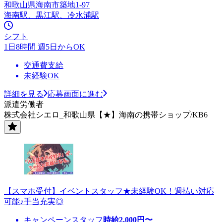
和歌山県海南市築地1-97
海南駅、黒江駅、冷水浦駅
シフト
1日8時間 週5日からOK
交通費支給
未経験OK
詳細を見る
応募画面に進む
派遣労働者
株式会社シエロ_和歌山県【★】海南の携帯ショップ/KB6
【スマホ受付】イベントスタッフ★未経験OK！週払い対応
可能♪手当充実◎
キャンペーンスタッフ
時給
2,000
円〜