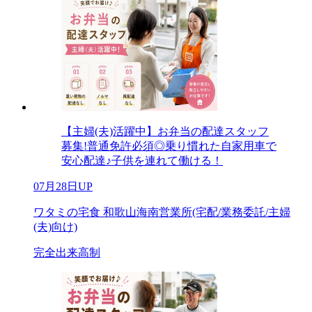
【主婦(夫)活躍中】お弁当の配達スタッフ
募集!普通免許必須◎乗り慣れた自家用車で
安心配達♪子供を連れて働ける！
07月28日UP
ワタミの宅食 和歌山海南営業所(宅配/業務委託/主婦
(夫)向け)
完全出来高制