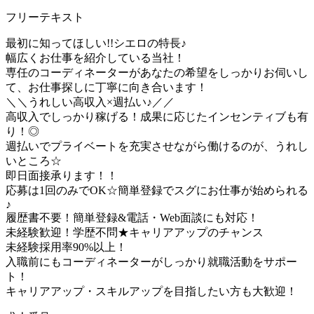
フリーテキスト
最初に知ってほしい!!シエロの特長♪
幅広くお仕事を紹介している当社！
専任のコーディネーターがあなたの希望をしっかりお伺いし
て、お仕事探しに丁寧に向き合います！
＼＼うれしい高収入×週払い♪／／
高収入でしっかり稼げる！成果に応じたインセンティブも有
り！◎
週払いでプライベートを充実させながら働けるのが、うれし
いところ☆
即日面接承ります！！
応募は1回のみでOK☆簡単登録でスグにお仕事が始められる
♪
履歴書不要！簡単登録&電話・Web面談にも対応！
未経験歓迎！学歴不問★キャリアアップのチャンス
未経験採用率90%以上！
入職前にもコーディネーターがしっかり就職活動をサポー
ト！
キャリアアップ・スキルアップを目指したい方も大歓迎！