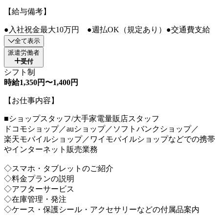
【給与備考】
●入社祝金最大10万円 ●週払OK（規定あり）●交通費支給
全て表示
派遣労働者
受付
シフト制
時給1,350円〜1,400円
【お仕事内容】
■ショップスタッフ/大手家電量販店スタッフ
ドコモショップ／auショップ／ソフトバンクショップ／
楽天モバイルショップ／ワイモバイルショップなどでの携帯
やインターネット販売業務
◇スマホ・タブレットのご紹介
◇料金プランの説明
◇アフターサービス
◇在庫管理・発注
◇ケース・保護シール・アクセサリーなどの付属品案内