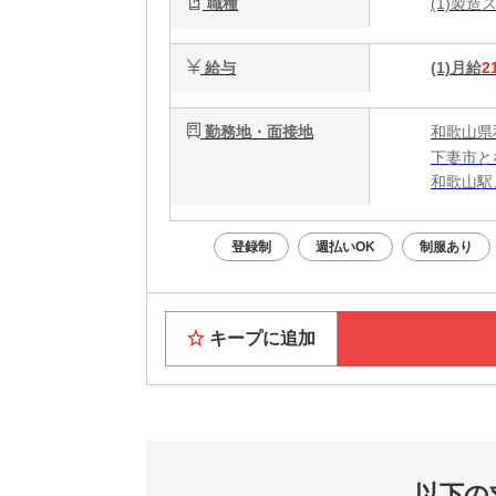
職種
(1)製
給与
(1)月給
2
勤務地・面接地
和歌山県
下妻市と
和歌山駅
登録制
週払いOK
制服あり
キープに追加
以下の