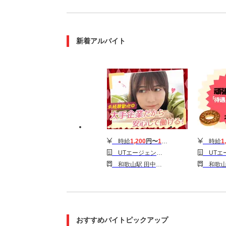
新着アルバイト
時給
1,200
円〜
1,700
円
時給
1
UTエージェント株式会社 東海第一CU_和歌山市
UTエージェント株式会社
和歌山駅 田中口駅 日前宮駅
和歌山駅 田中
おすすめバイトピックアップ