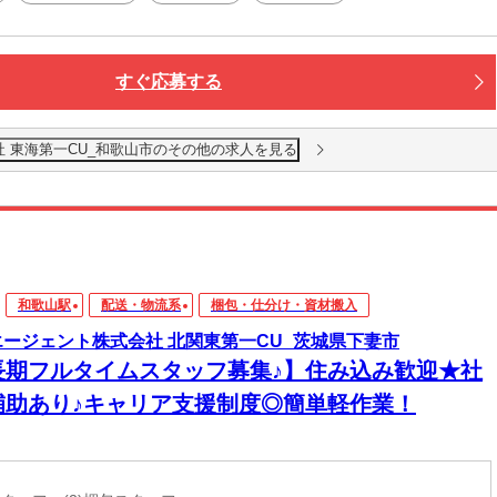
すぐ応募する
社 東海第一CU_和歌山市のその他の求人を見る
和歌山駅
配送・物流系
梱包・仕分け・資材搬入
エージェント株式会社 北関東第一CU_茨城県下妻市
長期フルタイムスタッフ募集♪】住み込み歓迎★社
補助あり♪キャリア支援制度◎簡単軽作業！