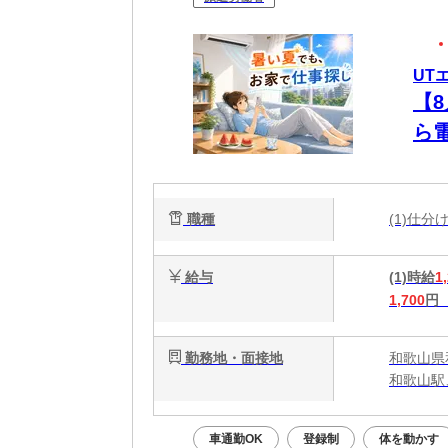
UT
【
ら
未
職種
(1)仕
給与
(1)時給
1
1,700
円
勤務地・面接地
和歌山県
和歌山駅
車通勤OK
登録制
体を動かす