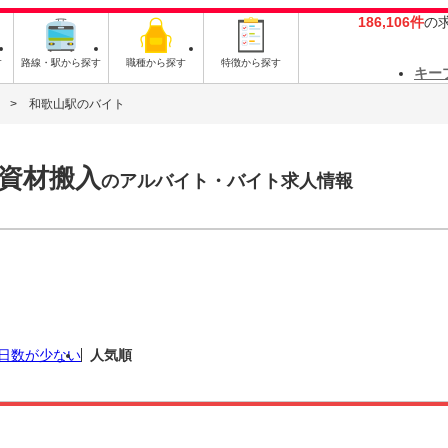
186,106件
の
す
路線・駅から探す
職種から探す
特徴から探す
キー
和歌山駅のバイト
資材搬入
のアルバイト・バイト求人情報
日数が少ない
人気順