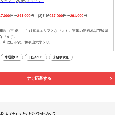
造スタッフ (2)梱包スタッフ
17,000
円〜
291,000
円
(2)月給
217,000
円〜
291,000
円
和歌山市 ※こちらは募集エリアとなります。実際の勤務地は茨城県
なります。
、和歌山市駅、和歌山大学前駅
車通勤OK
日払いOK
未経験歓迎
すぐ応募する
求人はいかがですか？