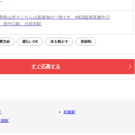
和歌山市※こちらは面接地の一例です。WEB面接実施中◎
、田中口駅、日前宮駅
費支給
週払いOK
体を動かす
登録制
すぐ応募する
駅
松阪駅
茶屋駅