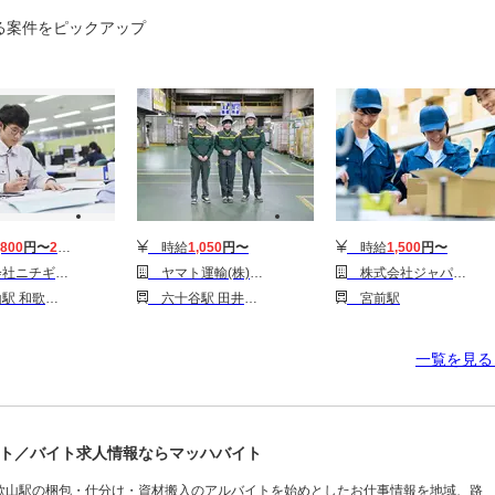
る案件をピックアップ
,800
円〜
2,250
円
時給
1,050
円〜
時給
1,500
円〜
ケ所村★大手メーカーで稼げる★月収72万円超！日払いOK！20～30代男性活躍中！！72
ヤマト運輸(株)和歌山ベース_仕分け作業（ベース）[仕](広告No.Y00000613503)
株式会社ジャパン・リリーフ 大阪支店/oslwmhR-17987
市駅 紀三井寺駅
六十谷駅 田井ノ瀬駅 紀伊駅
宮前駅
一覧を見
ト／バイト求人情報ならマッハバイト
歌山駅の梱包・仕分け・資材搬入のアルバイトを始めとしたお仕事情報を地域、路