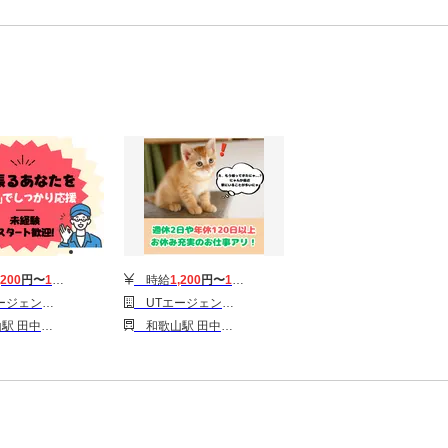
,200
円〜
1,700
円
時給
1,200
円〜
1,700
円
 東海第一CU_和歌山市
UTエージェント株式会社 東海第一CU_和歌山市
口駅 日前宮駅
和歌山駅 田中口駅 日前宮駅