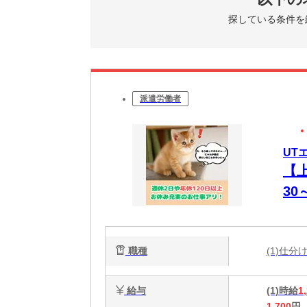
探している条件を
派遣労働者
UT
【
3
事
職種
(1)仕
給与
(1)時給
1
1,700
円