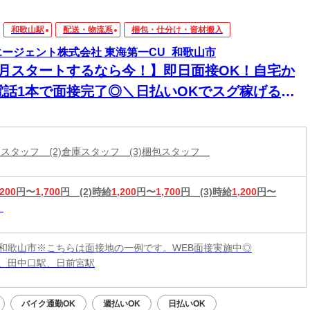
和歌山駅
配送・物流系
梱包・仕分け・資材搬入
エージェント株式会社 東海第一CU_和歌山市
8月スタートするなら今！】即日面接OK！自宅か
電話1本で面接完了◎＼日払いOKでスグ稼げる／
経験から始められる年内お仕事多数あり！
分けスタッフ (2)倉庫スタッフ (3)梱包スタッフ
,200
円〜
1,700
円
(2)時給
1,200
円〜
1,700
円
(3)時給
1,200
円〜
和歌山市※こちらは面接地の一例です。WEB面接実施中◎
、田中口駅、日前宮駅
バイク通勤OK
週払いOK
日払いOK