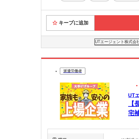
キープに追加
UTエージェント株式会
派遣労働者
UT
【
宅