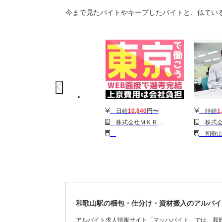
今まで見たバイトやキープしたバイトと、似てい
日給
10,840
円〜
時給
1
株式会社ＭＫＲ(105)
株式会社ニチギワールド ／【勤務先】研修中1か月：神戸市兵庫区⇒研修後：青森県六
和歌山駅 和歌山
和歌山駅の梱包・仕分け・資材搬入のアルバイ
アルバイト求人情報サイト「マッハバイト」では、和