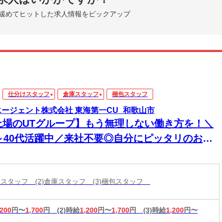
緩めてヒットした求人情報をピックアップ
仕分けスタッフ
倉庫スタッフ
梱包スタッフ
エージェント株式会社 東海第一CU_和歌山市
上場のUTグループ】もう無理しない働き方を！＼
0～40代活躍中／来社不要◎自分にピッタリのお仕
がきっと見つかる！
分けスタッフ (2)倉庫スタッフ (3)梱包スタッフ
,200
円〜
1,700
円
(2)時給
1,200
円〜
1,700
円
(3)時給
1,200
円〜