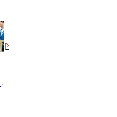
時給
1,150
円〜
1,450
円
時給
1,150
円〜
時給
株式会社日経サービス 和歌山県立医科大学附属病院/MD94
ヤマト運輸(株)和歌山太田営業所(PT)_仕分け作業（営業所）[仕]_和歌山太田営業所（和歌山太田）(y065370pt)(広告No.Y00000614061)
りらく
紀三井寺駅
田井ノ瀬駅 田中口駅 日前宮駅
紀ノ川
る