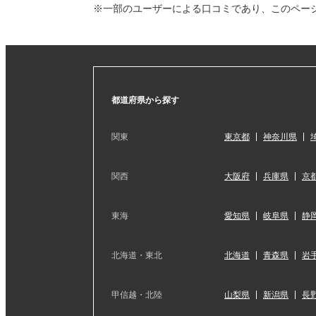
※一部のユーザーによる口コミであり、このペー
都道府県から探す
関東
東京都
神奈川県
関西
大阪府
兵庫県
京
東海
愛知県
岐阜県
静
北海道・東北
北海道
青森県
岩
甲信越・北陸
山梨県
新潟県
長