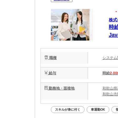
株式
時給
Ja
職種
システ
給与
時給
2,00
勤務地・面接地
和歌山県
和歌山市
スキルが身に付く
車通勤OK