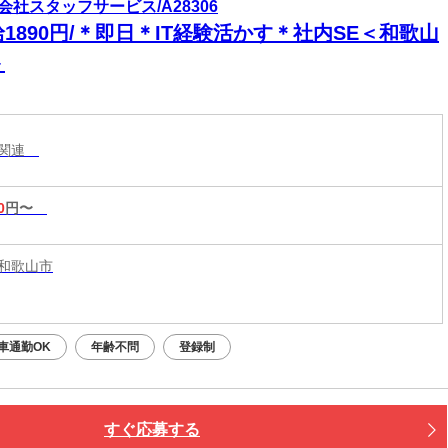
会社スタッフサービス/A28306
1890円/＊即日＊IT経験活かす＊社内SE＜和歌山
＞
ム関連
0
円〜
和歌山市
車通勤OK
年齢不問
登録制
すぐ応募する