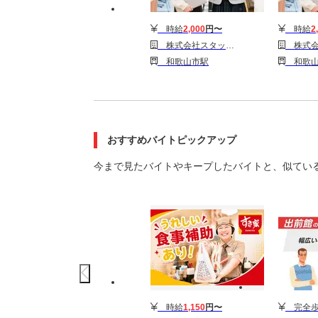
時給
2,000
円〜
時給
2
株式会社スタッフサービス/A40411
株式会社スタッフサ
和歌山市駅
和歌山
おすすめバイトピックアップ
今まで見たバイトやキープしたバイトと、似てい
時給
1,150
円〜
完全歩