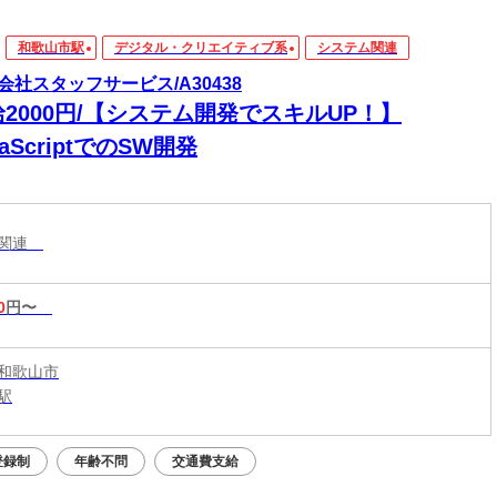
和歌山市駅
デジタル・クリエイティブ系
システム関連
会社スタッフサービス/A30438
2000円/【システム開発でスキルUP！】
vaScriptでのSW開発
ム関連
0
円〜
和歌山市
駅
登録制
年齢不問
交通費支給