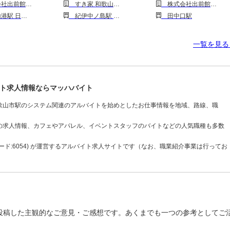
和歌山県和歌山市)
すき家 和歌山吉田店
株式会社出前館(和歌山県和歌山市)
 神前(和歌山)駅
紀伊中ノ島駅 紀和駅 和歌山駅 和歌山市駅
田中口駅
一覧を見
ト求人情報ならマッハバイト
歌山市駅のシステム関連のアルバイトを始めとしたお仕事情報を地域、路線、職
の求人情報、カフェやアパレル、イベントスタッフのバイトなどの人気職種も多数
ド:6054) が運営するアルバイト求人サイトです（なお、職業紹介事業は行ってお
投稿した主観的なご意見・ご感想です。あくまでも一つの参考としてご