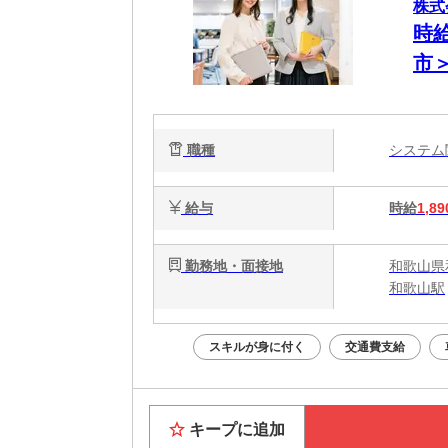
株式
時給
市
職種
システ
給与
時給
1,89
勤務地・面接地
和歌山県
和歌山駅
スキルが身に付く
交通費支給
キープに追加