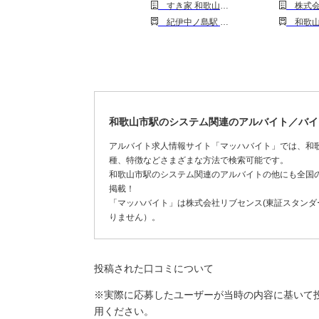
すき家 和歌山吉田店2
株式会社出前館(
紀伊中ノ島駅 紀和駅 和歌山駅 和歌山市駅
和歌山港駅 日前宮駅
和歌山市駅のシステム関連のアルバイト／バイ
アルバイト求人情報サイト「マッハバイト」では、和
種、特徴などさまざまな方法で検索可能です。
和歌山市駅のシステム関連のアルバイトの他にも全国
掲載！
「マッハバイト」は株式会社リブセンス(東証スタンダー
りません）。
投稿された口コミについて
※実際に応募したユーザーが当時の内容に基いて
用ください。