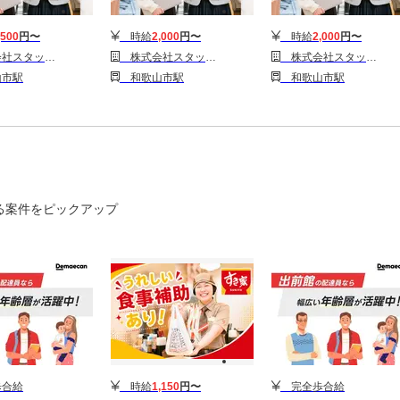
,500
円〜
時給
2,000
円〜
時給
2,000
円〜
ービス/A37127
株式会社スタッフサービス/A36757
株式会社スタッフサービス/A36754
市駅
和歌山市駅
和歌山市駅
る案件をピックアップ
合給
時給
1,150
円〜
完全歩合給