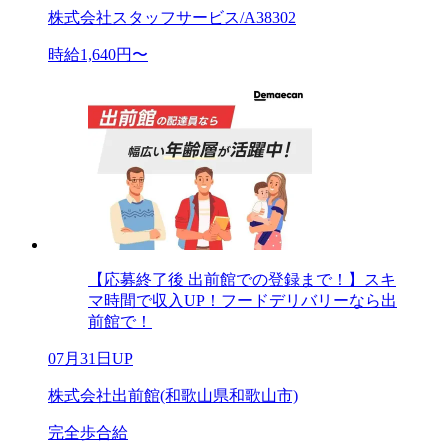
株式会社スタッフサービス/A38302
時給1,640円〜
【応募終了後 出前館での登録まで！】スキ
マ時間で収入UP！フードデリバリーなら出
前館で！
07月31日UP
株式会社出前館(和歌山県和歌山市)
完全歩合給