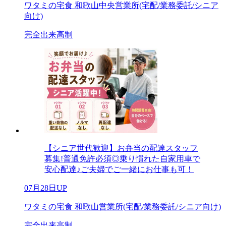
ワタミの宅食 和歌山中央営業所(宅配/業務委託/シニア
向け)
完全出来高制
【シニア世代歓迎】お弁当の配達スタッフ
募集!普通免許必須◎乗り慣れた自家用車で
安心配達♪ご夫婦でご一緒にお仕事も可！
07月28日UP
ワタミの宅食 和歌山営業所(宅配/業務委託/シニア向け)
完全出来高制