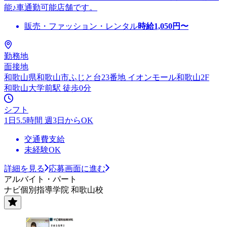
能♪車通勤可能店舗です。
販売・ファッション・レンタル
時給
1,050
円〜
勤務地
面接地
和歌山県和歌山市ふじと台23番地 イオンモール和歌山2F
和歌山大学前駅 徒歩0分
シフト
1日5.5時間 週3日からOK
交通費支給
未経験OK
詳細を見る
応募画面に進む
アルバイト・パート
ナビ個別指導学院 和歌山校