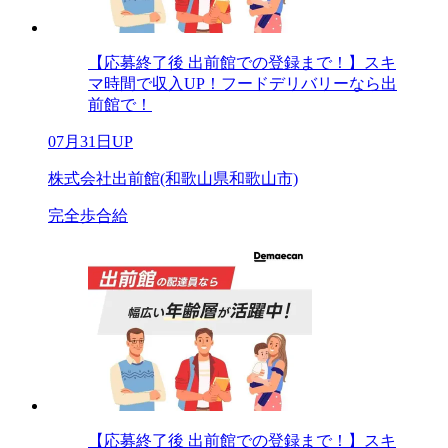
【応募終了後 出前館での登録まで！】スキ
マ時間で収入UP！フードデリバリーなら出
前館で！
07月31日UP
株式会社出前館(和歌山県和歌山市)
完全歩合給
【応募終了後 出前館での登録まで！】スキ