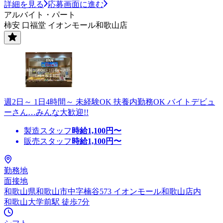
詳細を見る
応募画面に進む
アルバイト・パート
柿安 口福堂 イオンモール和歌山店
週2日～ 1日4時間～ 未経験OK 扶養内勤務OK バイトデビュ
ーさん…みんな大歓迎!!
製造スタッフ
時給
1,100
円〜
販売スタッフ
時給
1,100
円〜
勤務地
面接地
和歌山県和歌山市中字楠谷573 イオンモール和歌山店内
和歌山大学前駅 徒歩7分