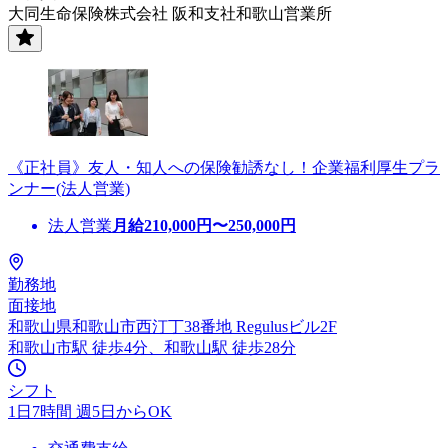
大同生命保険株式会社 阪和支社和歌山営業所
《正社員》友人・知人への保険勧誘なし！企業福利厚生プラ
ンナー(法人営業)
法人営業
月給
210,000
円〜
250,000
円
勤務地
面接地
和歌山県和歌山市西汀丁38番地 Regulusビル2F
和歌山市駅 徒歩4分、和歌山駅 徒歩28分
シフト
1日7時間 週5日からOK