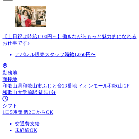
【土日祝は時給1100円～】働きながらもっと魅力的になれる
お仕事です♪
アパレル販売スタッフ
時給
1,050
円〜
勤務地
面接地
和歌山県和歌山市ふじと台23番地 イオンモール和歌山 2F
和歌山大学前駅 徒歩1分
シフト
1日5時間 週2日からOK
交通費支給
未経験OK