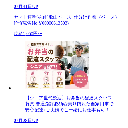
07月31日UP
ヤマト運輸(株)和歌山ベース_仕分け作業（ベース）
[仕](広告No.Y00000613503)
時給1,050円〜
【シニア世代歓迎】お弁当の配達スタッフ
募集!普通免許必須◎乗り慣れた自家用車で
安心配達♪ご夫婦でご一緒にお仕事も可！
07月28日UP