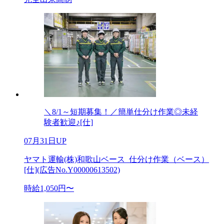
＼8/1～短期募集！／簡単仕分け作業◎未経
験者歓迎♪[仕]
07月31日UP
ヤマト運輸(株)和歌山ベース_仕分け作業（ベース）
[仕](広告No.Y00000613502)
時給1,050円〜