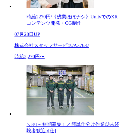
時給2270円/《残業ほぼナシ》UnityでのXR
コンテンツ開発・CG制作
07月28日UP
株式会社スタッフサービス/A37637
時給2,270円〜
＼8/1～短期募集！／簡単仕分け作業◎未経
験者歓迎♪[仕]