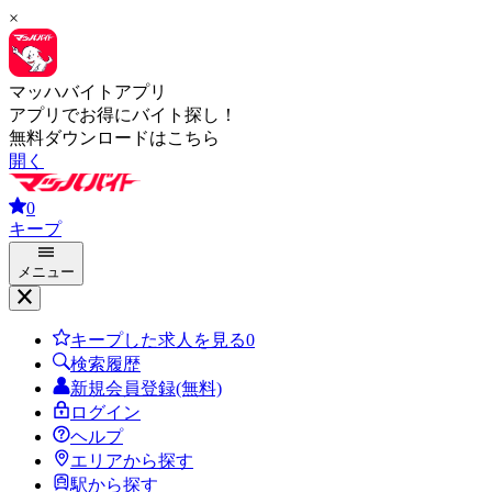
×
マッハバイトアプリ
アプリでお得にバイト探し！
無料ダウンロードはこちら
開く
0
キープ
メニュー
キープした求人を見る
0
検索履歴
新規会員登録(無料)
ログイン
ヘルプ
エリアから探す
駅から探す