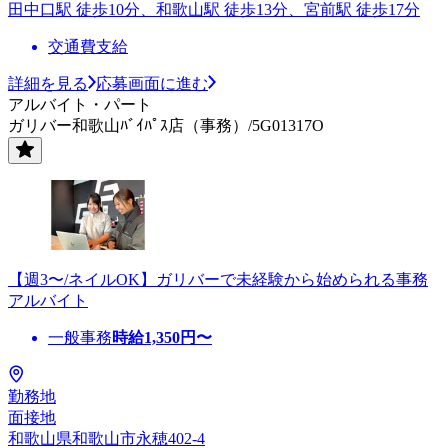
田中口駅 徒歩10分、和歌山駅 徒歩13分、宮前駅 徒歩17分
交通費支給
詳細を見る
応募画面に進む
アルバイト・パート
ガリバー和歌山ﾊﾞｲﾊﾟｽ店（事務）/5G01317O
【週3〜/ネイルOK】ガリバーで未経験から始められる事務
アルバイト
一般事務
時給
1,350
円〜
勤務地
面接地
和歌山県和歌山市永穂402-4