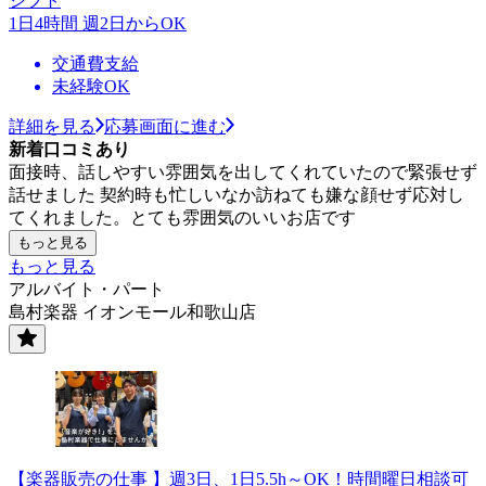
シフト
1日4時間 週2日からOK
交通費支給
未経験OK
詳細を見る
応募画面に進む
新着口コミあり
面接時、話しやすい雰囲気を出してくれていたので緊張せず
話せました 契約時も忙しいなか訪ねても嫌な顔せず応対し
てくれました。とても雰囲気のいいお店です
もっと見る
もっと見る
アルバイト・パート
島村楽器 イオンモール和歌山店
【楽器販売の仕事 】週3日、1日5.5h～OK！時間曜日相談可