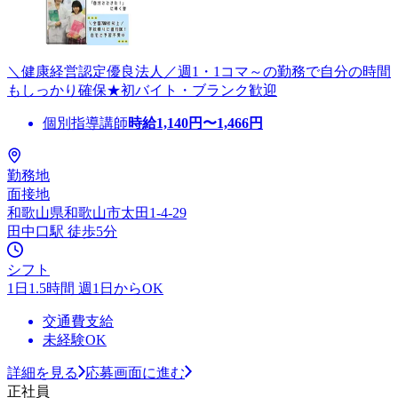
＼健康経営認定優良法人／週1・1コマ～の勤務で自分の時間
もしっかり確保★初バイト・ブランク歓迎
個別指導講師
時給
1,140
円〜
1,466
円
勤務地
面接地
和歌山県和歌山市太田1-4-29
田中口駅 徒歩5分
シフト
1日1.5時間 週1日からOK
交通費支給
未経験OK
詳細を見る
応募画面に進む
正社員