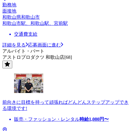
勤務地
面接地
和歌山県和歌山市
和歌山市駅、和歌山駅、宮前駅
交通費支給
詳細を見る
応募画面に進む
アルバイト・パート
アストロプロダクツ 和歌山店[68]
前向きに目標を持って頑張ればどんどんステップアップでき
る環境です!
販売・ファッション・レンタル
時給
1,080
円〜