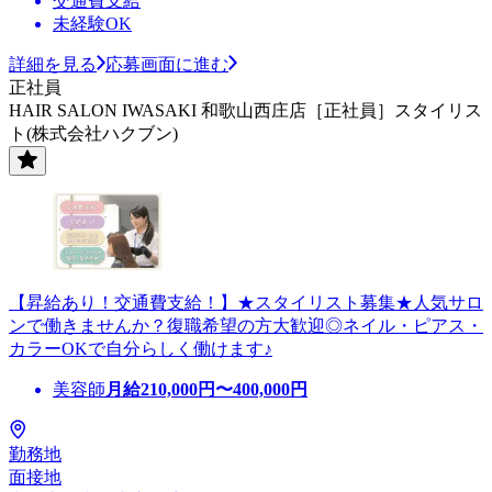
交通費支給
未経験OK
詳細を見る
応募画面に進む
正社員
HAIR SALON IWASAKI 和歌山西庄店［正社員］スタイリス
ト(株式会社ハクブン)
【昇給あり！交通費支給！】★スタイリスト募集★人気サロ
ンで働きませんか？復職希望の方大歓迎◎ネイル・ピアス・
カラーOKで自分らしく働けます♪
美容師
月給
210,000
円〜
400,000
円
勤務地
面接地