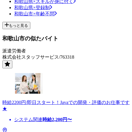
和歌山県×スキルが身に付く
和歌山県×登録制
和歌山市×年齢不問
もっと見る
和歌山市の似たバイト
派遣労働者
株式会社スタッフサービス/763318
時給2200円/即日スタート！Javaでの開発・評価のお仕事です
★
システム関連
時給
2,200
円〜