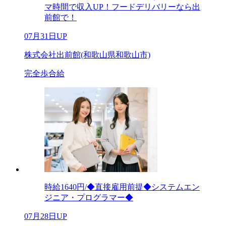
マ時間で収入UP！フードデリバリーなら出
前館で！
07月31日UP
株式会社出前館(和歌山県和歌山市)
完全歩合給
時給1640円/◆直接雇用前提◆システムエン
ジニア・プログラマー◆
07月28日UP