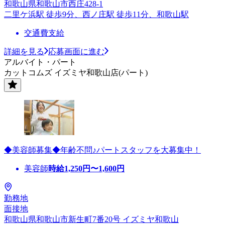
和歌山県和歌山市西庄428-1
二里ケ浜駅 徒歩9分、西ノ庄駅 徒歩11分、和歌山駅
交通費支給
詳細を見る
応募画面に進む
アルバイト・パート
カットコムズ イズミヤ和歌山店(パート)
◆美容師募集◆年齢不問♪パートスタッフを大募集中！
美容師
時給
1,250
円〜
1,600
円
勤務地
面接地
和歌山県和歌山市新生町7番20号 イズミヤ和歌山