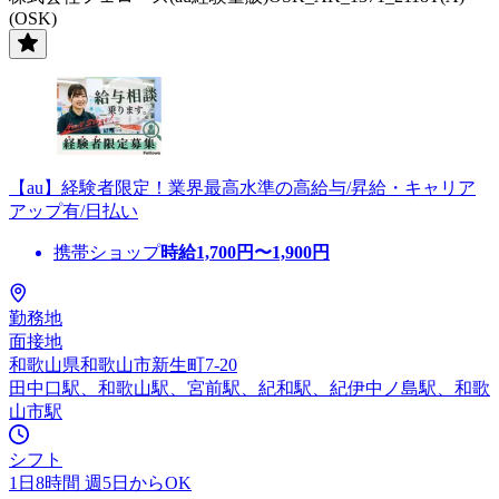
(OSK)
【au】経験者限定！業界最高水準の高給与/昇給・キャリア
アップ有/日払い
携帯ショップ
時給
1,700
円〜
1,900
円
勤務地
面接地
和歌山県和歌山市新生町7-20
田中口駅、和歌山駅、宮前駅、紀和駅、紀伊中ノ島駅、和歌
山市駅
シフト
1日8時間 週5日からOK