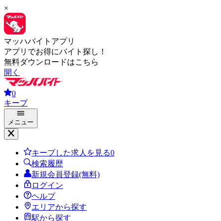
×
マッハバイトアプリ
アプリでお得にバイト探し！
無料ダウンロードはこちら
開く
0
キープ
メニュー
キープした求人を見る
0
検索履歴
新規会員登録(無料)
ログイン
ヘルプ
エリアから探す
駅から探す