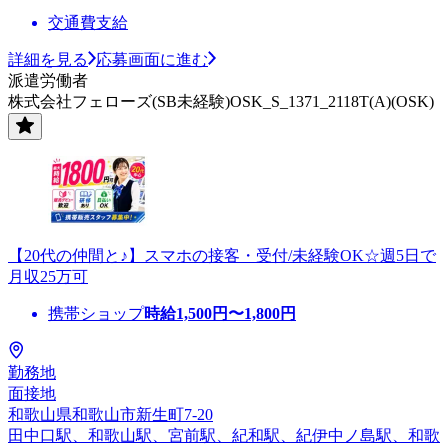
交通費支給
詳細を見る
応募画面に進む
派遣労働者
株式会社フェローズ(SB未経験)OSK_S_1371_2118T(A)(OSK)
【20代の仲間と♪】スマホの接客・受付/未経験OK☆週5日で
月収25万可
携帯ショップ
時給
1,500
円〜
1,800
円
勤務地
面接地
和歌山県和歌山市新生町7-20
田中口駅、和歌山駅、宮前駅、紀和駅、紀伊中ノ島駅、和歌