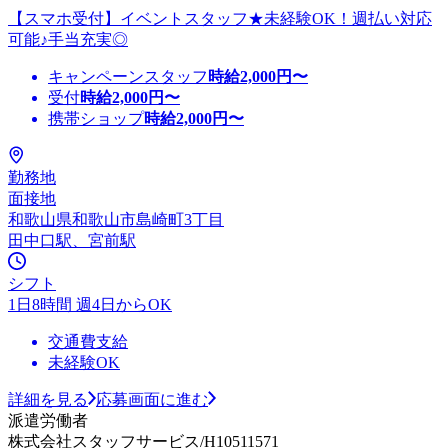
【スマホ受付】イベントスタッフ★未経験OK！週払い対応
可能♪手当充実◎
キャンペーンスタッフ
時給
2,000
円〜
受付
時給
2,000
円〜
携帯ショップ
時給
2,000
円〜
勤務地
面接地
和歌山県和歌山市島崎町3丁目
田中口駅、宮前駅
シフト
1日8時間 週4日からOK
交通費支給
未経験OK
詳細を見る
応募画面に進む
派遣労働者
株式会社スタッフサービス/H10511571