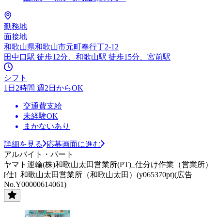
勤務地
面接地
和歌山県和歌山市元町奉行丁2-12
田中口駅 徒歩12分、和歌山駅 徒歩15分、宮前駅
シフト
1日2時間 週2日からOK
交通費支給
未経験OK
まかないあり
詳細を見る
応募画面に進む
アルバイト・パート
ヤマト運輸(株)和歌山太田営業所(PT)_仕分け作業（営業所）
[仕]_和歌山太田営業所（和歌山太田）(y065370pt)(広告
No.Y00000614061)