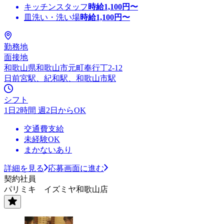
キッチンスタッフ
時給
1,100
円〜
皿洗い・洗い場
時給
1,100
円〜
勤務地
面接地
和歌山県和歌山市元町奉行丁2-12
日前宮駅、紀和駅、和歌山市駅
シフト
1日2時間 週2日からOK
交通費支給
未経験OK
まかないあり
詳細を見る
応募画面に進む
契約社員
パリミキ イズミヤ和歌山店