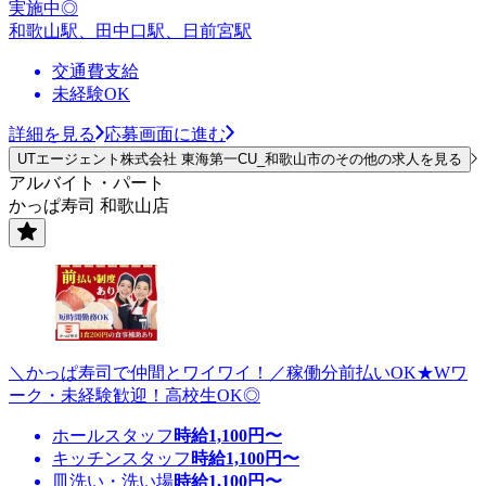
実施中◎
和歌山駅、田中口駅、日前宮駅
交通費支給
未経験OK
詳細を見る
応募画面に進む
UTエージェント株式会社 東海第一CU_和歌山市のその他の求人を見る
アルバイト・パート
かっぱ寿司 和歌山店
＼かっぱ寿司で仲間とワイワイ！／稼働分前払いOK★Wワ
ーク・未経験歓迎！高校生OK◎
ホールスタッフ
時給
1,100
円〜
キッチンスタッフ
時給
1,100
円〜
皿洗い・洗い場
時給
1,100
円〜