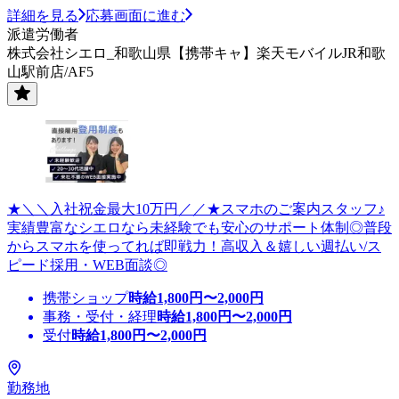
詳細を見る
応募画面に進む
派遣労働者
株式会社シエロ_和歌山県【携帯キャ】楽天モバイルJR和歌
山駅前店/AF5
★＼＼入社祝金最大10万円／／★スマホのご案内スタッフ♪
実績豊富なシエロなら未経験でも安心のサポート体制◎普段
からスマホを使ってれば即戦力！高収入＆嬉しい週払い/ス
ピード採用・WEB面談◎
携帯ショップ
時給
1,800
円〜
2,000
円
事務・受付・経理
時給
1,800
円〜
2,000
円
受付
時給
1,800
円〜
2,000
円
勤務地