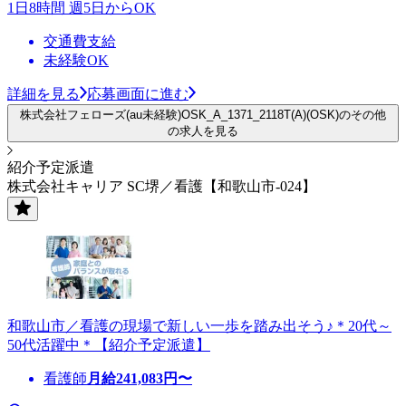
1日8時間 週5日からOK
交通費支給
未経験OK
詳細を見る
応募画面に進む
株式会社フェローズ(au未経験)OSK_A_1371_2118T(A)(OSK)のその他
の求人を見る
紹介予定派遣
株式会社キャリア SC堺／看護【和歌山市-024】
和歌山市／看護の現場で新しい一歩を踏み出そう♪＊20代～
50代活躍中＊【紹介予定派遣】
看護師
月給
241,083
円〜