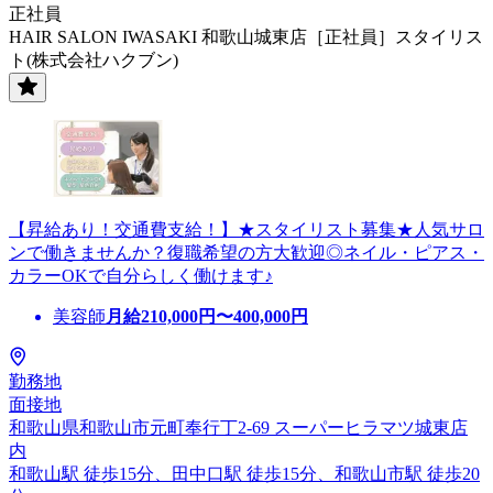
正社員
HAIR SALON IWASAKI 和歌山城東店［正社員］スタイリス
ト(株式会社ハクブン)
【昇給あり！交通費支給！】★スタイリスト募集★人気サロ
ンで働きませんか？復職希望の方大歓迎◎ネイル・ピアス・
カラーOKで自分らしく働けます♪
美容師
月給
210,000
円〜
400,000
円
勤務地
面接地
和歌山県和歌山市元町奉行丁2-69 スーパーヒラマツ城東店
内
和歌山駅 徒歩15分、田中口駅 徒歩15分、和歌山市駅 徒歩20