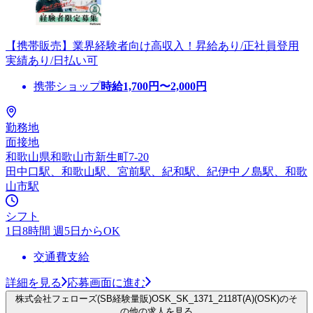
【携帯販売】業界経験者向け高収入！昇給あり/正社員登用
実績あり/日払い可
携帯ショップ
時給
1,700
円〜
2,000
円
勤務地
面接地
和歌山県和歌山市新生町7-20
田中口駅、和歌山駅、宮前駅、紀和駅、紀伊中ノ島駅、和歌
山市駅
シフト
1日8時間 週5日からOK
交通費支給
詳細を見る
応募画面に進む
株式会社フェローズ(SB経験量販)OSK_SK_1371_2118T(A)(OSK)のそ
の他の求人を見る