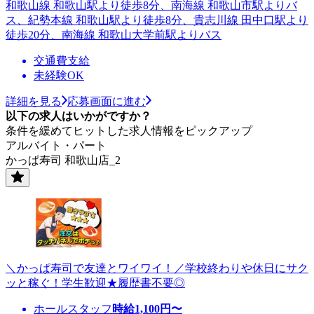
和歌山線 和歌山駅より徒歩8分、南海線 和歌山市駅よりバ
ス、紀勢本線 和歌山駅より徒歩8分、貴志川線 田中口駅より
徒歩20分、南海線 和歌山大学前駅よりバス
交通費支給
未経験OK
詳細を見る
応募画面に進む
以下の求人はいかがですか？
条件を緩めてヒットした求人情報をピックアップ
アルバイト・パート
かっぱ寿司 和歌山店_2
＼かっぱ寿司で友達とワイワイ！／学校終わりや休日にサク
ッと稼ぐ！学生歓迎★履歴書不要◎
ホールスタッフ
時給
1,100
円〜