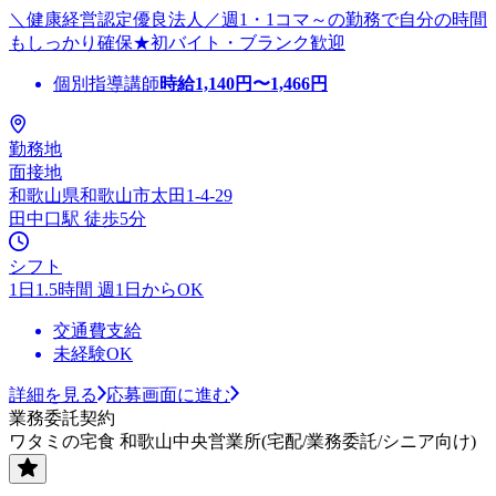
＼健康経営認定優良法人／週1・1コマ～の勤務で自分の時間
もしっかり確保★初バイト・ブランク歓迎
個別指導講師
時給
1,140
円〜
1,466
円
勤務地
面接地
和歌山県和歌山市太田1-4-29
田中口駅 徒歩5分
シフト
1日1.5時間 週1日からOK
交通費支給
未経験OK
詳細を見る
応募画面に進む
業務委託契約
ワタミの宅食 和歌山中央営業所(宅配/業務委託/シニア向け)