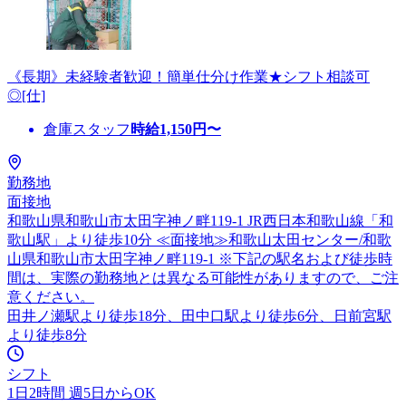
《長期》未経験者歓迎！簡単仕分け作業★シフト相談可
◎[仕]
倉庫スタッフ
時給
1,150
円〜
勤務地
面接地
和歌山県和歌山市太田字神ノ畔119-1 JR西日本和歌山線「和
歌山駅」より徒歩10分 ≪面接地≫和歌山太田センター/和歌
山県和歌山市太田字神ノ畔119-1 ※下記の駅名および徒歩時
間は、実際の勤務地とは異なる可能性がありますので、ご注
意ください。
田井ノ瀬駅より徒歩18分、田中口駅より徒歩6分、日前宮駅
より徒歩8分
シフト
1日2時間 週5日からOK