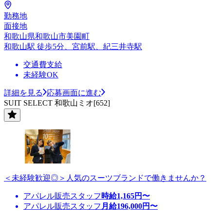
勤務地
面接地
和歌山県和歌山市美園町
和歌山駅 徒歩5分、宮前駅、紀三井寺駅
交通費支給
未経験OK
詳細を見る
応募画面に進む
SUIT SELECT 和歌山ミオ[652]
＜未経験歓迎◎＞人気のスーツブランドで働きませんか？
アパレル販売スタッフ
時給
1,165
円〜
アパレル販売スタッフ
月給
196,000
円〜