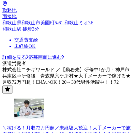
勤務地
面接地
和歌山県和歌山市美園町5-61 和歌山ミオ3F
和歌山駅 徒歩3分
交通費支給
未経験OK
詳細を見る
応募画面に進む
派遣労働者
株式会社ニチギワールド ／【勤務先】研修中1か月：神戸市
兵庫区⇒研修後：青森県六ケ所村★大手メーカーで稼げる★
月収72万円超！日払いOK！20～30代男性活躍中！！72
＼稼げる！月収72万円超／未経験大歓迎！大手メーカーで施