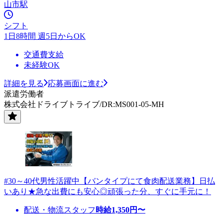
山市駅
シフト
1日8時間 週5日からOK
交通費支給
未経験OK
詳細を見る
応募画面に進む
派遣労働者
株式会社ドライブトライブ/DR:MS001-05-MH
#30～40代男性活躍中【バンタイプにて食肉配送業務】日払
いあり★急な出費にも安心◎頑張った分、すぐに手元に！
配送・物流スタッフ
時給
1,350
円〜