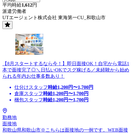
平均時給
1,612
円
派遣労働者
UTエージェント株式会社 東海第一CU_和歌山市
【8月スタートするなら今！】即日面接OK！自宅から電話1
本で面接完了◎＼日払いOKでスグ稼げる／未経験から始め
られる年内お仕事多数あり！
仕分けスタッフ
時給
1,200
円〜
1,700
円
倉庫スタッフ
時給
1,200
円〜
1,700
円
梱包スタッフ
時給
1,200
円〜
1,700
円
勤務地
面接地
和歌山県和歌山市※こちらは面接地の一例です。WEB面接