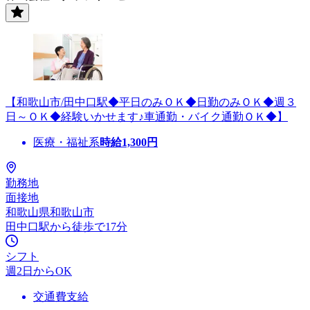
【和歌山市/田中口駅◆平日のみＯＫ◆日勤のみＯＫ◆週３
日～ＯＫ◆経験いかせます♪車通勤・バイク通勤ＯＫ◆】
医療・福祉系
時給
1,300
円
勤務地
面接地
和歌山県和歌山市
田中口駅から徒歩で17分
シフト
週2日からOK
交通費支給