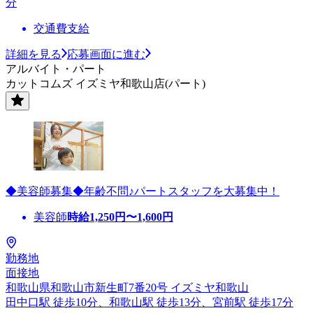
分
交通費支給
詳細を見る
応募画面に進む
アルバイト・パート
カットコムズ イズミヤ和歌山店(パート)
◆美容師募集◆年齢不問♪パートスタッフを大募集中！
美容師
時給
1,250
円〜
1,600
円
勤務地
面接地
和歌山県和歌山市新生町7番20号 イズミヤ和歌山
田中口駅 徒歩10分、和歌山駅 徒歩13分、宮前駅 徒歩17分