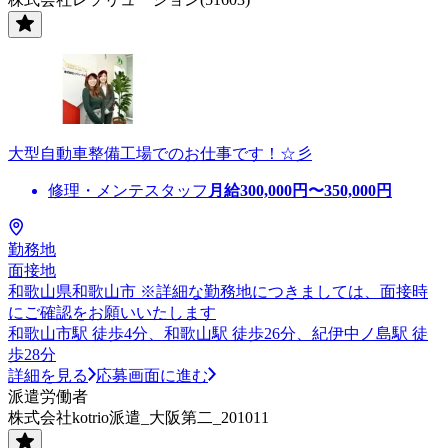
大型自動車整備工場でのお仕事です！☆彡
修理・メンテスタッフ
月給
300,000
円〜
350,000
円
勤務地
面接地
和歌山県和歌山市 ※詳細な勤務地につきましては、面接時
にご確認をお願いいたします
和歌山市駅 徒歩4分、和歌山駅 徒歩26分、紀伊中ノ島駅 徒
歩28分
詳細を見る
応募画面に進む
派遣労働者
株式会社kotrio派遣_大阪第二_201011