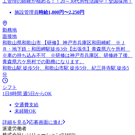
工管理の経験が積める！！20～30代男性活躍中！全国採用！
施設管理員
時給
1,800
円〜
2,250
円
勤務地
面接地
和歌山県和歌山市 【研修】 神戸市兵庫区和田崎町 ※Ｊ
Ｒ・地下鉄：和田岬駅徒歩3分【出張先】青森県六ケ所村
※車の持ち込み不可 ※研修は神戸市兵庫区、研修終了後、
青森県六ケ所村での勤務になります。
和歌山駅 徒歩5分、和歌山市駅 徒歩5分、紀三井寺駅 徒歩5
分
シフト
1日8時間 週5日からOK
交通費支給
未経験OK
詳細を見る
応募画面に進む
派遣労働者
株式会社レソリューション(51603)