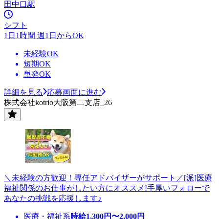
田中口駅
シフト
1日1時間 週1日からOK
未経験OK
短期OK
単発OK
詳細を見る
応募画面に進む
株式会社kotrio大阪第二支店_26
＼未経験の方歓迎！専任アドバイザーがサポート／[派]医療
福祉関係のお仕事がしたい方にオススメ!手厚いフォローで
あなたの挑戦を応援します♪
医療・福祉系
時給
1,300
円〜
2,000
円