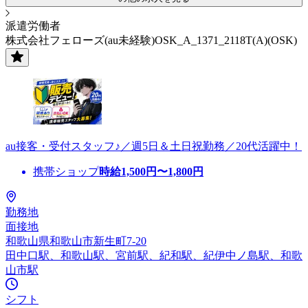
派遣労働者
株式会社フェローズ(au未経験)OSK_A_1371_2118T(A)(OSK)
au接客・受付スタッフ♪／週5日＆土日祝勤務／20代活躍中！
携帯ショップ
時給
1,500
円〜
1,800
円
勤務地
面接地
和歌山県和歌山市新生町7-20
田中口駅、和歌山駅、宮前駅、紀和駅、紀伊中ノ島駅、和歌
山市駅
シフト