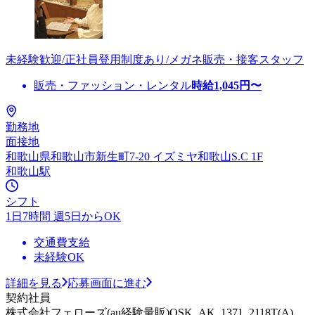
未経験歓迎/正社員登用制度あり/メガネ販売・接客スタッフ
販売・ファッション・レンタル
時給
1,045
円〜
勤務地
面接地
和歌山県和歌山市新生町7-20 イズミヤ和歌山S.C 1F
和歌山駅
シフト
1日7時間 週5日からOK
交通費支給
未経験OK
詳細を見る
応募画面に進む
契約社員
株式会社フェローズ(au経験量販)OSK_AK_1371_2118T(A)