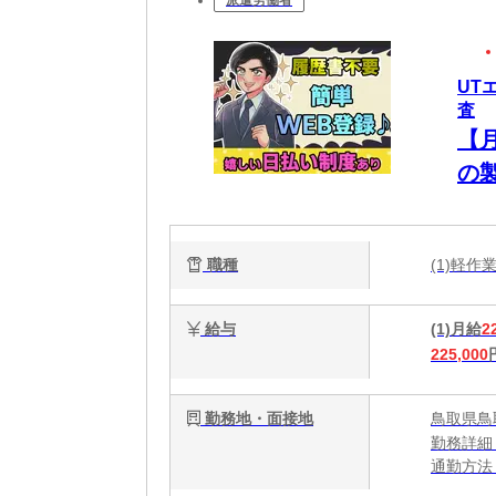
UT
査
【
の
職種
(1)軽
給与
(1)月給
2
225,000
勤務地・面接地
鳥取県鳥
勤務詳細
通勤方法
最寄り駅