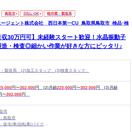
鳥取市
日払いOK
軽作業・製造系
エージェント株式会社 西日本第一CU_鳥取県鳥取市_検品･検
月収30万円可】未経験スタート歓迎！水晶振動子
製造・検査◎細かい作業が好きな方にピッタリ♪
作業・製造系 (2)加工スタッフ (3)検査スタッフ
25,000
円〜
302,000
円
(2)月給
225,000
円〜
302,000
円
(3)月給
円〜
302,000
円
取市
：鳥取市
：徒歩/車/自転車/バイク
：東郡家駅から車2分