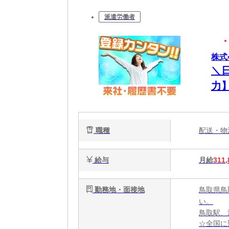
派遣労働者
株式
＼
力
り
職種
配送・
給与
月給
311,
勤務地・面接地
鳥取県鳥
い。
鳥取駅、
☆全国に