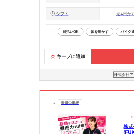
シフト
週4日か
日払いOK
体を動かす
バイク通
キープに追加
株式会社ア
派遣労働者
株式
(FU