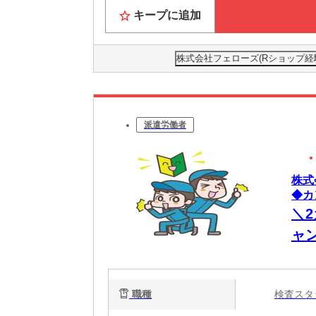
キープに追加
株式会社フェローズ(Rショップ経験)FU
派遣労働者
株式
◆カ
＼
ャ
な
職種
検査ス