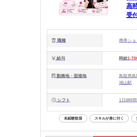
高
受
職種
携帯シ
給与
時給
1,70
勤務地・面接地
鳥取県鳥
湖山駅
シフト
1日8時間
未経験歓迎
スキルが身に付く