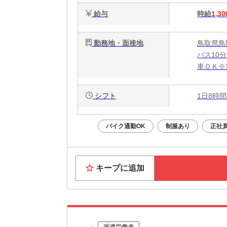
給与
時給
1,30
勤務地・面接地
鳥取県鳥
バス10
車ＯＫ※
シフト
1日8時間
バイク通勤OK
制服あり
正社
キープに追加
派遣労働者