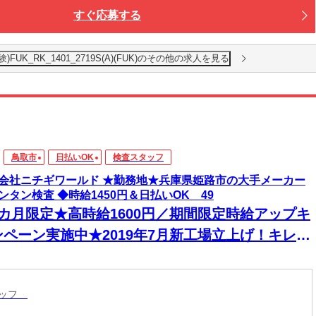
すぐ応募する
K_RK_1401_2719S(A)(FUK)のその他の求人を見る
鳥取市
日払いOK
検査スタッフ
会社ニチギワールド ★勤務地★兵庫県姫路市の大手メーカー
ンタン検査 ◆時給1450円＆日払いOK 49
2カ月限定★高時給1600円／期間限定時給アップキ
ンペーン実施中★2019年7月新工場立上げ！キレイ
新築建屋でのお仕事★寮費無料♪
タッフ