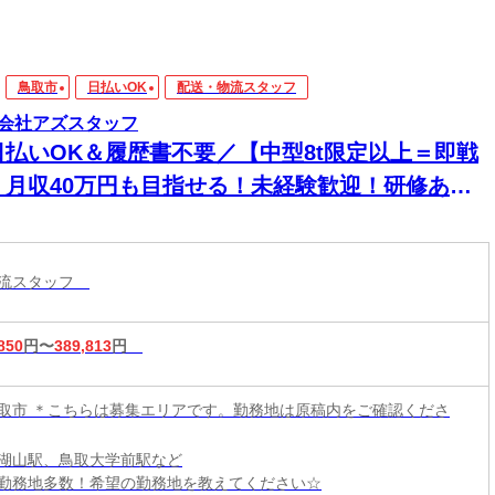
鳥取市
日払いOK
配送・物流スタッフ
会社アズスタッフ
日払いOK＆履歴書不要／【中型8t限定以上＝即戦
】月収40万円も目指せる！未経験歓迎！研修あ
！電話で登録完了◎髪色自由♪
物流スタッフ
850
円〜
389,813
円
取市 ＊こちらは募集エリアです。勤務地は原稿内をご確認くださ
湖山駅、鳥取大学前駅など
勤務地多数！希望の勤務地を教えてください☆