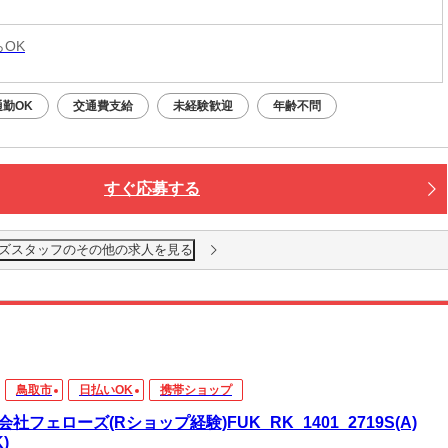
らOK
勤OK
交通費支給
未経験歓迎
年齢不問
すぐ応募する
ズスタッフのその他の求人を見る
鳥取市
日払いOK
携帯ショップ
会社フェローズ(Rショップ経験)FUK_RK_1401_2719S(A)
K)