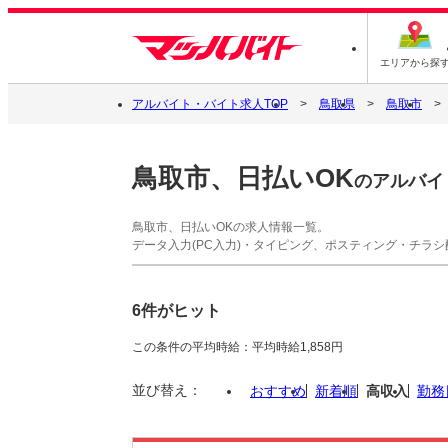
エリアから探
アルバイト・バイト求人TOP
鳥取県
鳥取市
鳥取市、日払いOK
のアルバイ
鳥取市、日払いOKの求人情報一覧。
データ入力(PC入力)・タイピング、ポスティング・チラ
6件がヒット
この条件の平均時給：平均時給1,858円
並び替え：
おすすめ
新着順
高収入
勤務