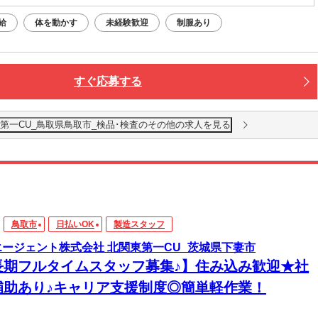
（無料）駐車場利用OK
給
体を動かす
未経験歓迎
制服あり
雪時は安全の為、二輪車での通勤は不可
すぐ応募する
第一CU_鳥取県鳥取市_検品･検査のその他の求人を見る
鳥取市
日払いOK
製造スタッフ
エージェント株式会社 北関東第一CU_茨城県下妻市
長期フルタイムスタッフ募集♪】住み込み歓迎★社
補助あり♪キャリア支援制度◎簡単軽作業！