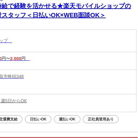
時給で経験を活かせる★楽天モバイルショップの
付スタッフ＜日払いOK×WEB面談OK＞
ョップ
0
円〜
2,000
円
取市晩稲348
 週5日からOK
交通費支給
日払いOK
週払いOK
正社員登用あり