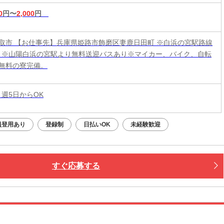
0
円〜
2,000
円
取市 【お仕事先】兵庫県姫路市飾磨区妻鹿日田町 ※白浜の宮駅路線
分 ※山陽白浜の宮駅より無料送迎バスあり※マイカー、バイク、自転
無料の寮完備。
 週5日からOK
員登用あり
登録制
日払いOK
未経験歓迎
すぐ応募する