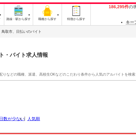
186,295件
の
す
路線・駅から探す
職種から探す
特徴から探す
キー
鳥取市、日払いのバイト
ト・バイト求人情報
シ配りなどの職種、派遣、高校生OKなどのこだわり条件から人気のアルバイトを検索
日数が少ない
人気順