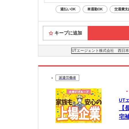
※構内の
週払いOK
車通勤OK
交通費支
※冬季降
キープに追加
UTエージェント株式会社 西日本
派遣労働者
UT
【
宅