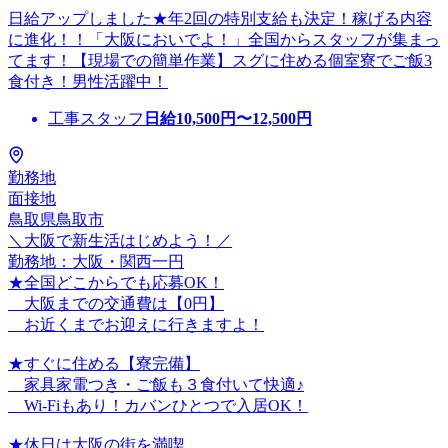
日給アップしました★年2回の特別支給も決定！稼げる内容
に進化！！「大阪においでよ！」全国からスタッフが集まっ
てます！【現場での簡単作業】スグに住める個室寮でご飯3
食付き！男性活躍中！
工事スタッフ
日給
10,500
円〜
12,500
円
勤務地
面接地
鳥取県鳥取市
＼大阪で新生活はじめよう！／
勤務地：大阪・関西一円
★全国どこからでも応募OK！
大阪までの交通費は【0円】
お近くまでお迎えに行きますよ！
★すぐに住める【寮完備】
家具家電つき・ご飯も３食付いて快適♪
Wi-Fiもあり！カバンひとつで入居OK！
★休日は大阪の街を満喫