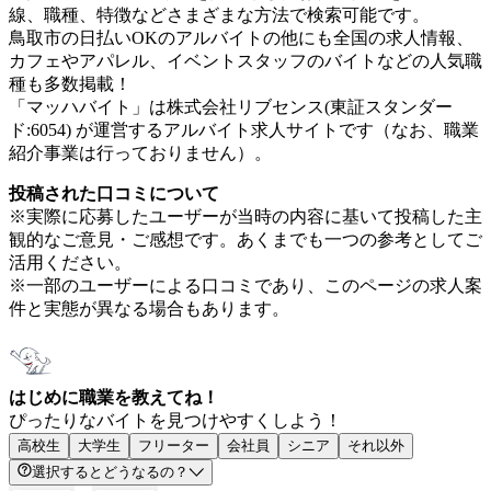
線、職種、特徴などさまざまな方法で検索可能です。
鳥取市の日払いOKのアルバイトの他にも全国の求人情報、
カフェやアパレル、イベントスタッフのバイトなどの人気職
種も多数掲載！
「マッハバイト」は株式会社リブセンス(東証スタンダー
ド:6054) が運営するアルバイト求人サイトです（なお、職業
紹介事業は行っておりません）。
投稿された口コミについて
※実際に応募したユーザーが当時の内容に基いて投稿した主
観的なご意見・ご感想です。あくまでも一つの参考としてご
活用ください。
※一部のユーザーによる口コミであり、このページの求人案
件と実態が異なる場合もあります。
はじめに職業を教えてね！
ぴったりなバイトを見つけやすくしよう！
高校生
大学生
フリーター
会社員
シニア
それ以外
選択するとどうなるの？