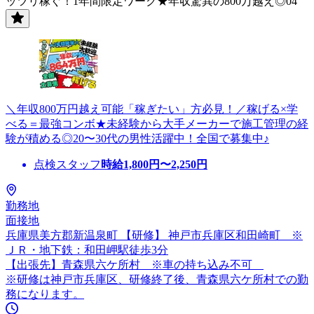
ッツリ稼ぐ！1年間限定ワーク★年収驚異の800万越え◎04
＼年収800万円越え可能「稼ぎたい」方必見！／稼げる×学
べる＝最強コンボ★未経験から大手メーカーで施工管理の経
験が積める◎20〜30代の男性活躍中！全国で募集中♪
点検スタッフ
時給
1,800
円〜
2,250
円
勤務地
面接地
兵庫県美方郡新温泉町 【研修】 神戸市兵庫区和田崎町 ※
ＪＲ・地下鉄：和田岬駅徒歩3分
【出張先】青森県六ケ所村 ※車の持ち込み不可
※研修は神戸市兵庫区、研修終了後、青森県六ケ所村での勤
務になります。