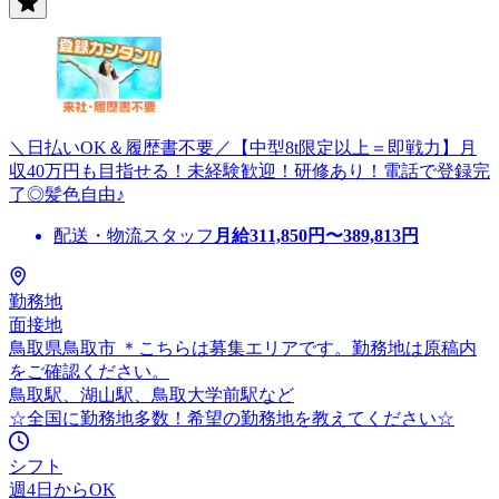
＼日払いOK＆履歴書不要／【中型8t限定以上＝即戦力】月
収40万円も目指せる！未経験歓迎！研修あり！電話で登録完
了◎髪色自由♪
配送・物流スタッフ
月給
311,850
円〜
389,813
円
勤務地
面接地
鳥取県鳥取市 ＊こちらは募集エリアです。勤務地は原稿内
をご確認ください。
鳥取駅、湖山駅、鳥取大学前駅など
☆全国に勤務地多数！希望の勤務地を教えてください☆
シフト
週4日からOK