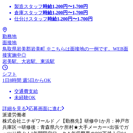
製造スタッフ
時給
1,200
円〜
1,700
円
倉庫スタッフ
時給
1,200
円〜
1,700
円
仕分けスタッフ
時給
1,200
円〜
1,700
円
勤務地
面接地
鳥取県岩美郡岩美町 ※こちらは面接地の一例です。WEB面
接実施中◎
岩美駅、大岩駅、東浜駅
シフト
1日8時間 週5日からOK
交通費支給
未経験OK
詳細を見る
応募画面に進む
派遣労働者
株式会社ニチギワールド ／【勤務先】研修中1か月：神戸市
兵庫区⇒研修後：青森県六ケ所村★大手メーカー×出張でガ