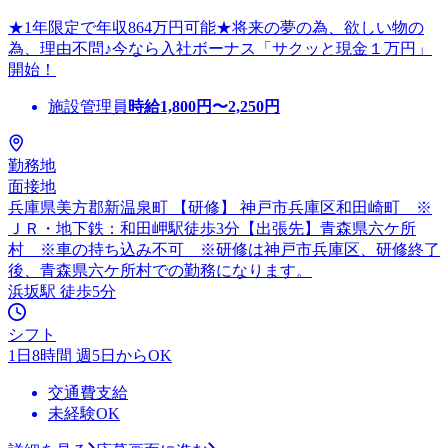
★1年限定で年収864万円可能★将来の夢の為、欲しい物の
為、理由不問♪今なら入社ボーナス「サクッと現金１万円」
開始！
施設管理員
時給
1,800
円〜
2,250
円
勤務地
面接地
兵庫県美方郡新温泉町 【研修】 神戸市兵庫区和田崎町 ※
ＪＲ・地下鉄：和田岬駅徒歩3分【出張先】青森県六ケ所
村 ※車の持ち込み不可 ※研修は神戸市兵庫区、研修終了
後、青森県六ケ所村での勤務になります。
浜坂駅 徒歩5分
シフト
1日8時間 週5日からOK
交通費支給
未経験OK