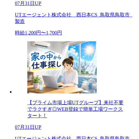
07月31日UP
UTエージェント株式会社 西日本CS_鳥取県鳥取市_
製造
時給1,200円〜1,700円
【プライム市場上場UTグループ】来社不要
でラクすぎ◎WEB登録で簡単工場ワークス
タート！
07月31日UP
UTエージェント株式会社 西日本CS_鳥取県鳥取市_