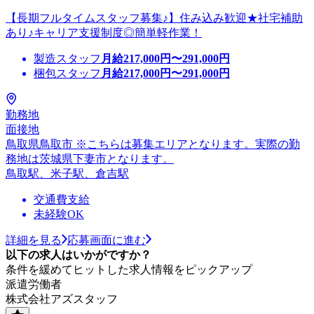
【長期フルタイムスタッフ募集♪】住み込み歓迎★社宅補助
あり♪キャリア支援制度◎簡単軽作業！
製造スタッフ
月給
217,000
円〜
291,000
円
梱包スタッフ
月給
217,000
円〜
291,000
円
勤務地
面接地
鳥取県鳥取市 ※こちらは募集エリアとなります。実際の勤
務地は茨城県下妻市となります。
鳥取駅、米子駅、倉吉駅
交通費支給
未経験OK
詳細を見る
応募画面に進む
以下の求人はいかがですか？
条件を緩めてヒットした求人情報をピックアップ
派遣労働者
株式会社アズスタッフ