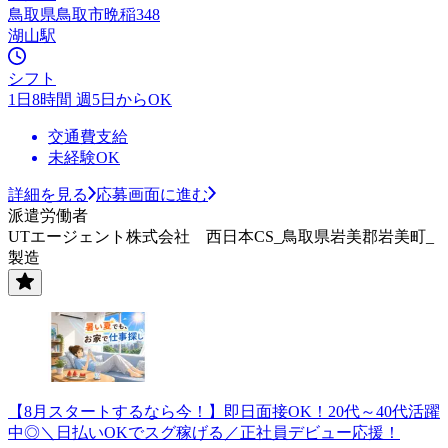
鳥取県鳥取市晩稲348
湖山駅
シフト
1日8時間 週5日からOK
交通費支給
未経験OK
詳細を見る
応募画面に進む
派遣労働者
UTエージェント株式会社 西日本CS_鳥取県岩美郡岩美町_
製造
【8月スタートするなら今！】即日面接OK！20代～40代活躍
中◎＼日払いOKでスグ稼げる／正社員デビュー応援！