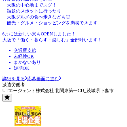
大阪の中心地までスグ！
話題のスポットに行ったり
大阪グルメの食べ歩きなども◎
観光・グルメ・ショッピングを満喫できます。
6月には新しい寮もOPENしました！
大阪で「働く・暮らす・楽しむ」全部叶います！
交通費支給
未経験OK
まかないあり
短期OK
詳細を見る
応募画面に進む
派遣労働者
UTエージェント株式会社 北関東第一CU_茨城県下妻市