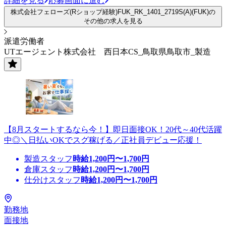
詳細を見る
応募画面に進む
株式会社フェローズ(Rショップ経験)FUK_RK_1401_2719S(A)(FUK)の
その他の求人を見る
派遣労働者
UTエージェント株式会社 西日本CS_鳥取県鳥取市_製造
【8月スタートするなら今！】即日面接OK！20代～40代活躍
中◎＼日払いOKでスグ稼げる／正社員デビュー応援！
製造スタッフ
時給
1,200
円〜
1,700
円
倉庫スタッフ
時給
1,200
円〜
1,700
円
仕分けスタッフ
時給
1,200
円〜
1,700
円
勤務地
面接地