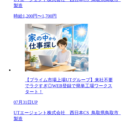
製造
時給1,200円〜1,700円
【プライム市場上場UTグループ】来社不要
でラクすぎ◎WEB登録で簡単工場ワークス
タート！
07月31日UP
UTエージェント株式会社 西日本CS_鳥取県鳥取市_
製造