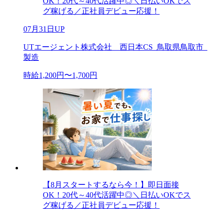
OK！20代～40代活躍中◎＼日払いOKでス
グ稼げる／正社員デビュー応援！
07月31日UP
UTエージェント株式会社 西日本CS_鳥取県鳥取市_
製造
時給1,200円〜1,700円
【8月スタートするなら今！】即日面接
OK！20代～40代活躍中◎＼日払いOKでス
グ稼げる／正社員デビュー応援！