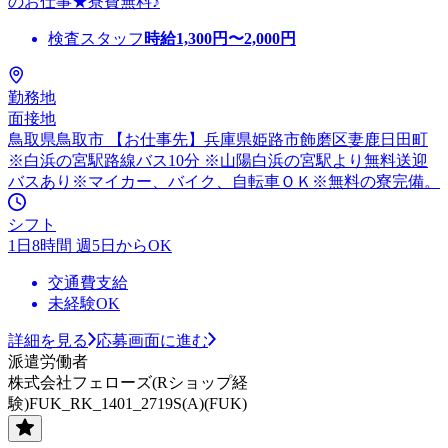
のお仕事★寮費無料♪
検査スタッフ
時給
1,300
円〜
2,000
円
勤務地
面接地
鳥取県鳥取市 【お仕事先】兵庫県姫路市飾磨区妻鹿日田町
※白浜の宮駅路線バス10分 ※山陽白浜の宮駅より無料送迎
バスあり※マイカー、バイク、自転車ＯＫ※無料の寮完備。
シフト
1日8時間 週5日からOK
交通費支給
未経験OK
詳細を見る
応募画面に進む
派遣労働者
株式会社フェローズ(Rショップ経
験)FUK_RK_1401_2719S(A)(FUK)