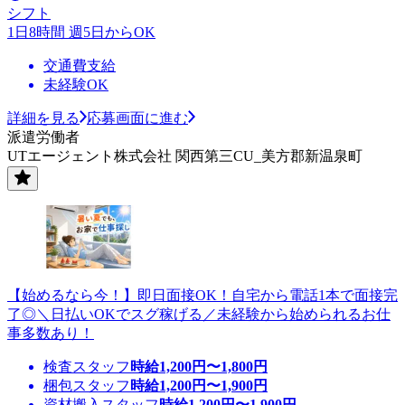
シフト
1日8時間 週5日からOK
交通費支給
未経験OK
詳細を見る
応募画面に進む
派遣労働者
UTエージェント株式会社 関西第三CU_美方郡新温泉町
【始めるなら今！】即日面接OK！自宅から電話1本で面接完
了◎＼日払いOKでスグ稼げる／未経験から始められるお仕
事多数あり！
検査スタッフ
時給
1,200
円〜
1,800
円
梱包スタッフ
時給
1,200
円〜
1,900
円
資材搬入スタッフ
時給
1,200
円〜
1,900
円