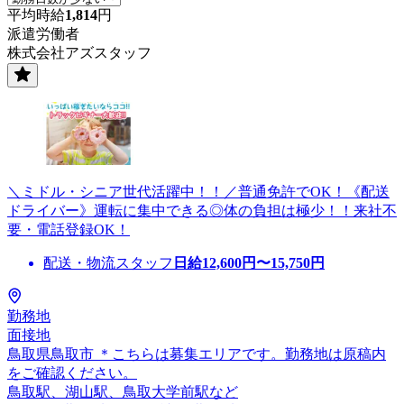
平均時給
1,814
円
派遣労働者
株式会社アズスタッフ
＼ミドル・シニア世代活躍中！！／普通免許でOK！《配送
ドライバー》運転に集中できる◎体の負担は極少！！来社不
要・電話登録OK！
配送・物流スタッフ
日給
12,600
円〜
15,750
円
勤務地
面接地
鳥取県鳥取市 ＊こちらは募集エリアです。勤務地は原稿内
をご確認ください。
鳥取駅、湖山駅、鳥取大学前駅など