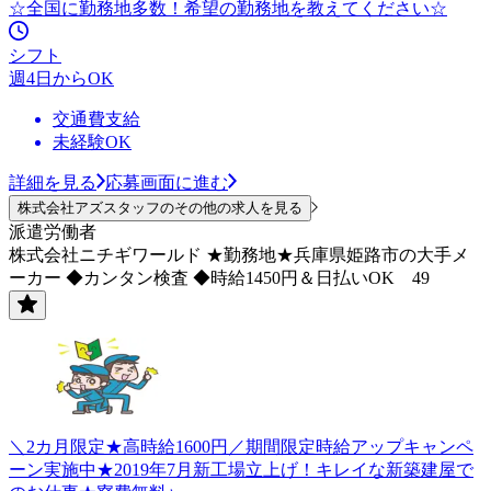
☆全国に勤務地多数！希望の勤務地を教えてください☆
シフト
週4日からOK
交通費支給
未経験OK
詳細を見る
応募画面に進む
株式会社アズスタッフのその他の求人を見る
派遣労働者
株式会社ニチギワールド ★勤務地★兵庫県姫路市の大手メ
ーカー ◆カンタン検査 ◆時給1450円＆日払いOK 49
＼2カ月限定★高時給1600円／期間限定時給アップキャンペ
ーン実施中★2019年7月新工場立上げ！キレイな新築建屋で