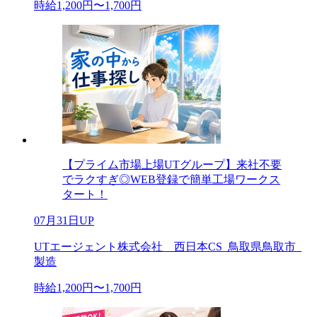
時給1,200円〜1,700円
【プライム市場上場UTグループ】来社不要
でラクすぎ◎WEB登録で簡単工場ワークス
タート！
07月31日UP
UTエージェント株式会社 西日本CS_鳥取県鳥取市_
製造
時給1,200円〜1,700円