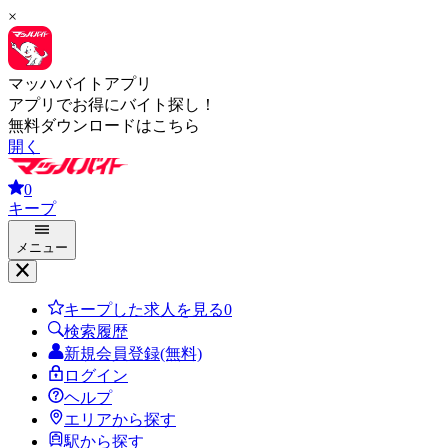
×
マッハバイトアプリ
アプリでお得にバイト探し！
無料ダウンロードはこちら
開く
0
キープ
メニュー
キープした求人を見る
0
検索履歴
新規会員登録(無料)
ログイン
ヘルプ
エリアから探す
駅から探す