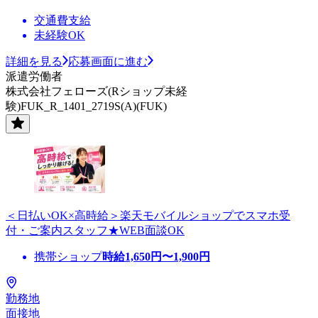
交通費支給
未経験OK
詳細を見る
応募画面に進む
派遣労働者
株式会社フェローズ(Rショップ未経
験)FUK_R_1401_2719S(A)(FUK)
＜日払いOK×高時給＞楽天モバイルショップでスマホ受
付・ご案内スタッフ★WEB面談OK
携帯ショップ
時給
1,650
円〜
1,900
円
勤務地
面接地