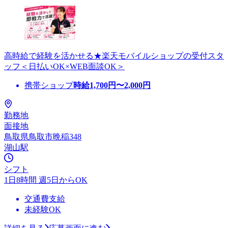
高時給で経験を活かせる★楽天モバイルショップの受付スタ
ッフ＜日払いOK×WEB面談OK＞
携帯ショップ
時給
1,700
円〜
2,000
円
勤務地
面接地
鳥取県鳥取市晩稲348
湖山駅
シフト
1日8時間 週5日からOK
交通費支給
未経験OK