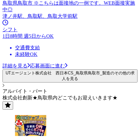
鳥取県鳥取市 ※こちらは面接地の一例です。WEB面接実施
中◎
津ノ井駅、鳥取駅、鳥取大学前駅
シフト
1日8時間 週5日からOK
交通費支給
未経験OK
詳細を見る
応募画面に進む
UTエージェント株式会社 西日本CS_鳥取県鳥取市_製造のその他の求
人を見る
アルバイト・パート
株式会社創新★鳥取県内どこでもお迎えいきます★