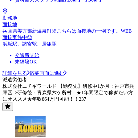
勤務地
面接地
兵庫県美方郡新温泉町※こちらは面接地の一例です。WEB
面接実施中◎
浜坂駅、諸寄駅、居組駅
交通費支給
未経験OK
詳細を見る
応募画面に進む
派遣労働者
株式会社ニチギワールド 【勤務先】研修中1か月：神戸市兵
庫区⇒研修後：青森県六ケ所村 ★1年間限定で稼ぎたい方
にオススメ★年収864万円可能！！237