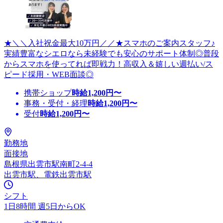
★＼＼入社祝金最大10万円／／★スマホのご案内スタッフ♪
実績豊富なシエロなら未経験でも安心のサポート体制◎普段
からスマホを使ってれば即戦力！高収入＆嬉しい週払い/ス
ピード採用・WEB面談◎
携帯ショップ
時給
1,200
円〜
事務・受付・経理
時給
1,200
円〜
受付
時給
1,200
円〜
勤務地
面接地
島根県出雲市駅南町2-4-4
出雲市駅、電鉄出雲市駅
シフト
1日8時間 週5日からOK