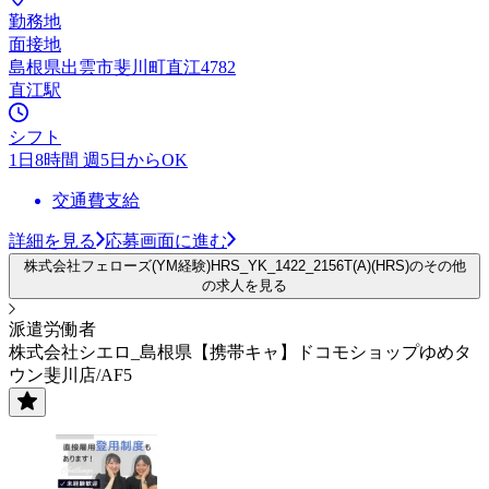
勤務地
面接地
島根県出雲市斐川町直江4782
直江駅
シフト
1日8時間 週5日からOK
交通費支給
詳細を見る
応募画面に進む
株式会社フェローズ(YM経験)HRS_YK_1422_2156T(A)(HRS)のその他
の求人を見る
派遣労働者
株式会社シエロ_島根県【携帯キャ】ドコモショップゆめタ
ウン斐川店/AF5