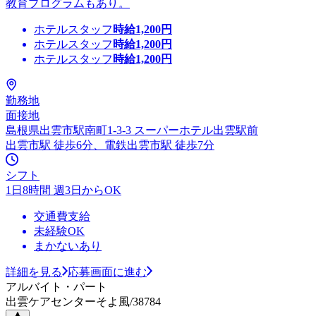
教育プログラムもあり。
ホテルスタッフ
時給
1,200
円
ホテルスタッフ
時給
1,200
円
ホテルスタッフ
時給
1,200
円
勤務地
面接地
島根県出雲市駅南町1-3-3 スーパーホテル出雲駅前
出雲市駅 徒歩6分、電鉄出雲市駅 徒歩7分
シフト
1日8時間 週3日からOK
交通費支給
未経験OK
まかないあり
詳細を見る
応募画面に進む
アルバイト・パート
出雲ケアセンターそよ風/38784