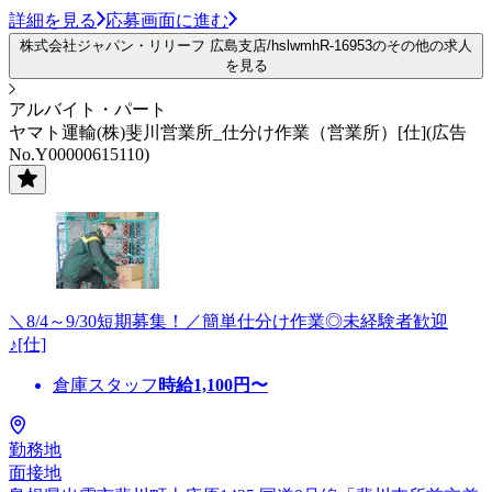
詳細を見る
応募画面に進む
株式会社ジャパン・リリーフ 広島支店/hslwmhR-16953のその他の求人
を見る
アルバイト・パート
ヤマト運輸(株)斐川営業所_仕分け作業（営業所）[仕](広告
No.Y00000615110)
＼8/4～9/30短期募集！／簡単仕分け作業◎未経験者歓迎
♪[仕]
倉庫スタッフ
時給
1,100
円〜
勤務地
面接地