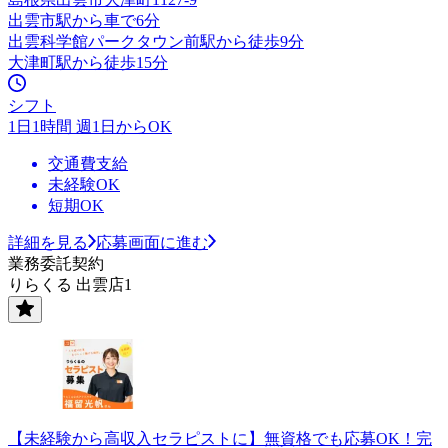
出雲市駅から車で6分
出雲科学館パークタウン前駅から徒歩9分
大津町駅から徒歩15分
シフト
1日1時間 週1日からOK
交通費支給
未経験OK
短期OK
詳細を見る
応募画面に進む
業務委託契約
りらくる 出雲店1
【未経験から高収入セラピストに】無資格でも応募OK！完