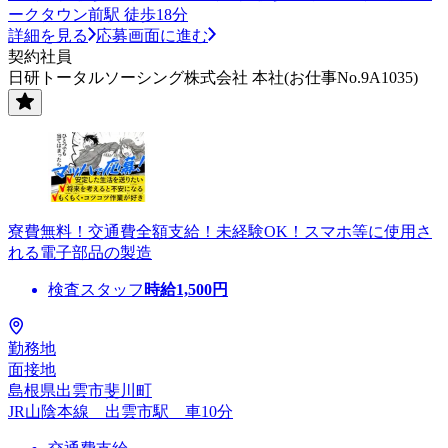
ークタウン前駅 徒歩18分
詳細を見る
応募画面に進む
契約社員
日研トータルソーシング株式会社 本社(お仕事No.9A1035)
寮費無料！交通費全額支給！未経験OK！スマホ等に使用さ
れる電子部品の製造
検査スタッフ
時給
1,500
円
勤務地
面接地
島根県出雲市斐川町
JR山陰本線 出雲市駅 車10分