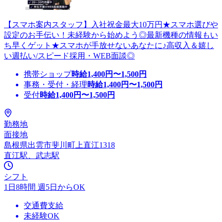
【スマホ案内スタッフ】入社祝金最大10万円★スマホ選びや
設定のお手伝い！未経験から始めよう◎最新機種の情報もい
ち早くゲット★スマホが手放せないあなたに♪高収入＆嬉し
い週払い/スピード採用・WEB面談◎
携帯ショップ
時給
1,400
円〜
1,500
円
事務・受付・経理
時給
1,400
円〜
1,500
円
受付
時給
1,400
円〜
1,500
円
勤務地
面接地
島根県出雲市斐川町上直江1318
直江駅、武志駅
シフト
1日8時間 週5日からOK
交通費支給
未経験OK