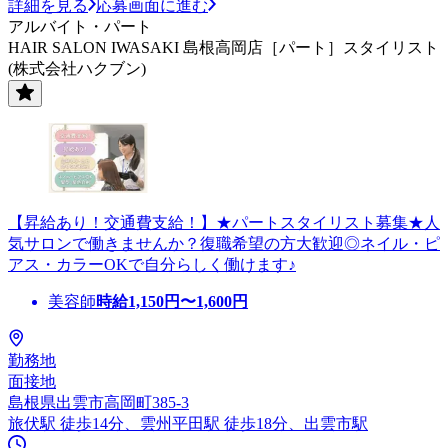
詳細を見る
応募画面に進む
アルバイト・パート
HAIR SALON IWASAKI 島根高岡店［パート］スタイリスト
(株式会社ハクブン)
【昇給あり！交通費支給！】★パートスタイリスト募集★人
気サロンで働きませんか？復職希望の方大歓迎◎ネイル・ピ
アス・カラーOKで自分らしく働けます♪
美容師
時給
1,150
円〜
1,600
円
勤務地
面接地
島根県出雲市高岡町385-3
旅伏駅 徒歩14分、雲州平田駅 徒歩18分、出雲市駅