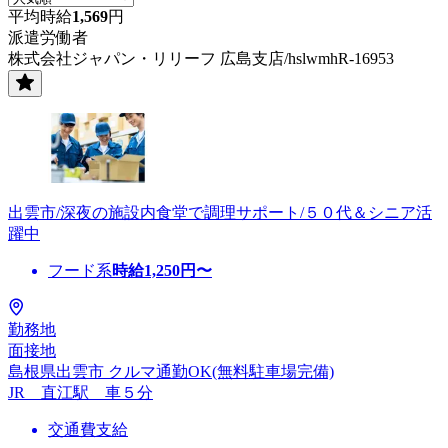
平均時給
1,569
円
派遣労働者
株式会社ジャパン・リリーフ 広島支店/hslwmhR-16953
出雲市/深夜の施設内食堂で調理サポート/５０代＆シニア活
躍中
フード系
時給
1,250
円〜
勤務地
面接地
島根県出雲市 クルマ通勤OK(無料駐車場完備)
JR 直江駅 車５分
交通費支給