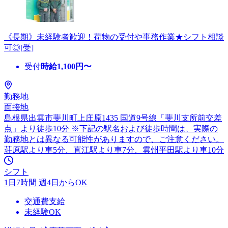
《長期》未経験者歓迎！荷物の受付や事務作業★シフト相談
可◎[受]
受付
時給
1,100
円〜
勤務地
面接地
島根県出雲市斐川町上庄原1435 国道9号線「斐川支所前交差
点」より徒歩10分 ※下記の駅名および徒歩時間は、実際の
勤務地とは異なる可能性がありますので、ご注意ください。
荘原駅より車5分、直江駅より車7分、雲州平田駅より車10分
シフト
1日7時間 週4日からOK
交通費支給
未経験OK