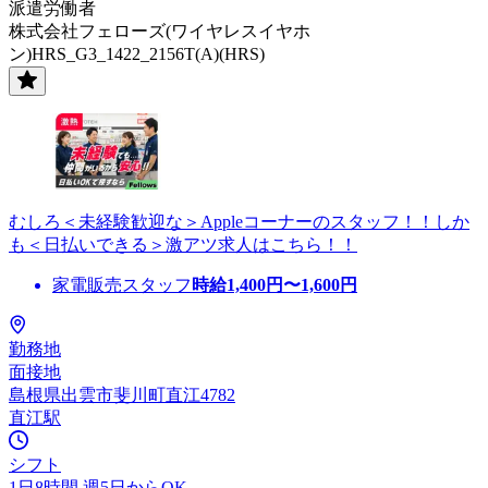
派遣労働者
株式会社フェローズ(ワイヤレスイヤホ
ン)HRS_G3_1422_2156T(A)(HRS)
むしろ＜未経験歓迎な＞Appleコーナーのスタッフ！！しか
も＜日払いできる＞激アツ求人はこちら！！
家電販売スタッフ
時給
1,400
円〜
1,600
円
勤務地
面接地
島根県出雲市斐川町直江4782
直江駅
シフト
1日8時間 週5日からOK