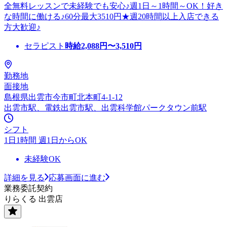
全無料レッスンで未経験でも安心♪週1日～1時間～OK！好き
な時間に働ける♪60分最大3510円★週20時間以上入店できる
方大歓迎♪
セラピスト
時給
2,088
円〜
3,510
円
勤務地
面接地
島根県出雲市今市町北本町4-1-12
出雲市駅、電鉄出雲市駅、出雲科学館パークタウン前駅
シフト
1日1時間 週1日からOK
未経験OK
詳細を見る
応募画面に進む
業務委託契約
りらくる 出雲店