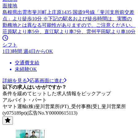
面接地
島根県出雲市斐川町上庄原1435 国道9号線「斐川支所前交差
点」より徒歩10分 ※下記の駅名および徒歩時間は、実際の
勤務地とは異なる可能性がありますので、ご注意ください。
荘原駅より車5分、直江駅より車7分、雲州平田駅より車10分
シフト
1日3時間 週4日からOK
交通費支給
未経験OK
詳細を見る
応募画面に進む
以下の求人はいかがですか？
条件を緩めてヒットした求人情報をピックアップ
アルバイト・パート
ヤマト運輸(株)斐川営業所(PT)_受付事務[受]_斐川営業所
(y075189pt)(広告No.Y00000615113)