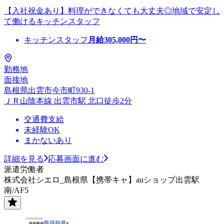
【入社祝金あり】料理ができなくても大丈夫◎地域で安定し
て働けるキッチンスタッフ
キッチンスタッフ
月給
305,000
円〜
勤務地
面接地
島根県出雲市今市町930-1
ＪＲ山陰本線 出雲市駅 北口徒歩2分
交通費支給
未経験OK
まかないあり
詳細を見る
応募画面に進む
派遣労働者
株式会社シエロ_島根県【携帯キャ】auショップ出雲駅
南/AF5