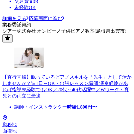
交通費支給
未経験OK
詳細を見る
応募画面に進む
業務委託契約
シアー株式会社 オンピーノ子供ピアノ教室(島根県出雲市)
【直行直帰】眠っているピアノスキルを「先生」として活か
しませんか？週1日～OK・出張レッスン講師 演奏経験があ
れば指導未経験でもOK／20代～40代活躍中／Wワーク・育
児との両立に最適
講師・インストラクター
時給
1,800
円〜
勤務地
面接地