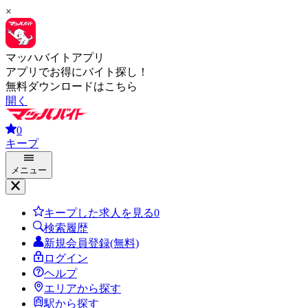
×
マッハバイトアプリ
アプリでお得にバイト探し！
無料ダウンロードはこちら
開く
0
キープ
メニュー
キープした求人を見る
0
検索履歴
新規会員登録(無料)
ログイン
ヘルプ
エリアから探す
駅から探す