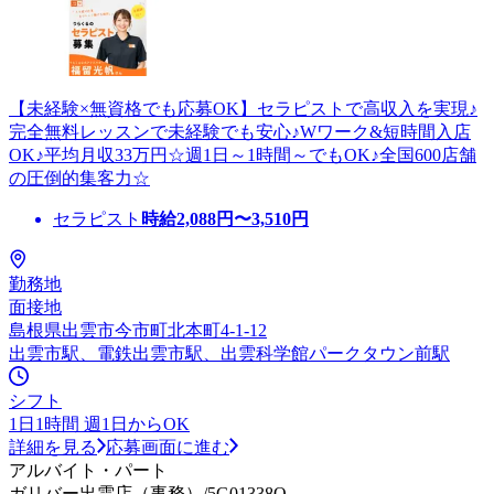
【未経験×無資格でも応募OK】セラピストで高収入を実現♪
完全無料レッスンで未経験でも安心♪Wワーク&短時間入店
OK♪平均月収33万円☆週1日～1時間～でもOK♪全国600店舗
の圧倒的集客力☆
セラピスト
時給
2,088
円〜
3,510
円
勤務地
面接地
島根県出雲市今市町北本町4-1-12
出雲市駅、電鉄出雲市駅、出雲科学館パークタウン前駅
シフト
1日1時間 週1日からOK
詳細を見る
応募画面に進む
アルバイト・パート
ガリバー出雲店（事務）/5G01338O