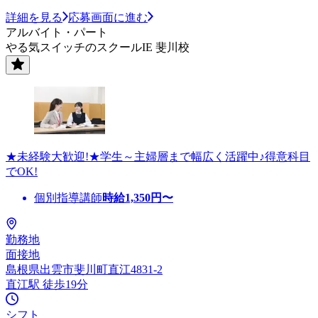
詳細を見る
応募画面に進む
アルバイト・パート
やる気スイッチのスクールIE 斐川校
★未経験大歓迎!★学生～主婦層まで幅広く活躍中♪得意科目
でOK!
個別指導講師
時給
1,350
円〜
勤務地
面接地
島根県出雲市斐川町直江4831-2
直江駅 徒歩19分
シフト