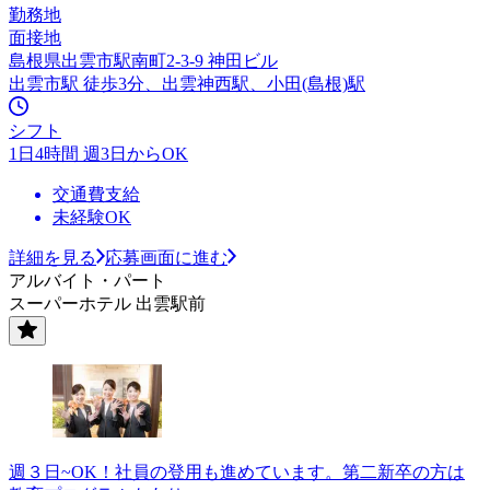
勤務地
面接地
島根県出雲市駅南町2-3-9 神田ビル
出雲市駅 徒歩3分、出雲神西駅、小田(島根)駅
シフト
1日4時間 週3日からOK
交通費支給
未経験OK
詳細を見る
応募画面に進む
アルバイト・パート
スーパーホテル 出雲駅前
週３日~OK！社員の登用も進めています。第二新卒の方は