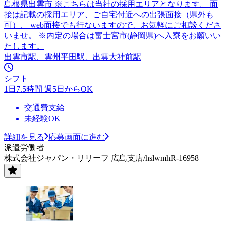
島根県出雲市 ※こちらは当社の採用エリアとなります。 面
接は記載の採用エリア、ご自宅付近への出張面接（県外も
可）、 web面接でも行ないますので、お気軽にご相談くださ
いませ。 ※内定の場合は富士宮市(静岡県)へ入寮をお願いい
たします。
出雲市駅、雲州平田駅、出雲大社前駅
シフト
1日7.5時間 週5日からOK
交通費支給
未経験OK
詳細を見る
応募画面に進む
派遣労働者
株式会社ジャパン・リリーフ 広島支店/hslwmhR-16958