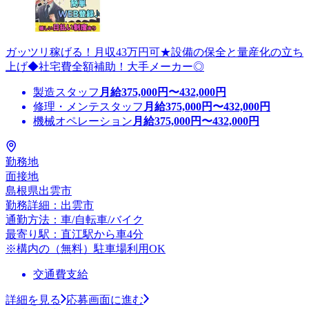
ガッツリ稼げる！月収43万円可★設備の保全と量産化の立ち
上げ◆社宅費全額補助！大手メーカー◎
製造スタッフ
月給
375,000
円〜
432,000
円
修理・メンテスタッフ
月給
375,000
円〜
432,000
円
機械オペレーション
月給
375,000
円〜
432,000
円
勤務地
面接地
島根県出雲市
勤務詳細：出雲市
通勤方法：車/自転車/バイク
最寄り駅：直江駅から車4分
※構内の（無料）駐車場利用OK
交通費支給
詳細を見る
応募画面に進む