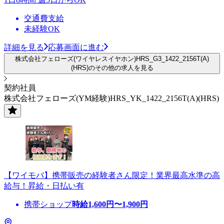
交通費支給
未経験OK
詳細を見る
応募画面に進む
株式会社フェローズ(ワイヤレスイヤホン)HRS_G3_1422_2156T(A)
(HRS)のその他の求人を見る
契約社員
株式会社フェローズ(YM経験)HRS_YK_1422_2156T(A)(HRS)
【ワイモバ】携帯販売の経験者さん限定！業界最高水準の高
給与！昇給・日払い有
携帯ショップ
時給
1,600
円〜
1,900
円