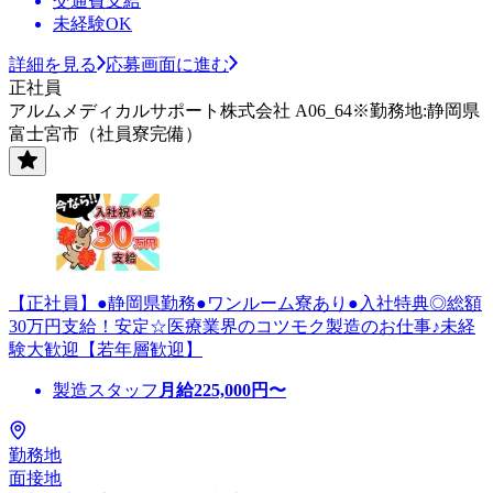
交通費支給
未経験OK
詳細を見る
応募画面に進む
正社員
アルムメディカルサポート株式会社 A06_64※勤務地:静岡県
富士宮市（社員寮完備）
【正社員】●静岡県勤務●ワンルーム寮あり●入社特典◎総額
30万円支給！安定☆医療業界のコツモク製造のお仕事♪未経
験大歓迎【若年層歓迎】
製造スタッフ
月給
225,000
円〜
勤務地
面接地