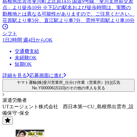
島根県出雲市斐川町上庄原1435 国道9号線「斐川支所前交差
点」より徒歩10分 ※下記の駅名および徒歩時間は、実際の
勤務地とは異なる可能性がありますので、ご注意ください。
荘原駅より車5分、直江駅より車7分、雲州平田駅より車10分
シフト
1日2時間 週4日からOK
交通費支給
未経験OK
短期OK
詳細を見る
応募画面に進む
ヤマト運輸(株)斐川営業所_仕分け作業（営業所）[仕](広告
No.Y00000615110)のその他の求人を見る
派遣労働者
UTエージェント株式会社 西日本第一CU_島根県出雲市_設
備保守･保全