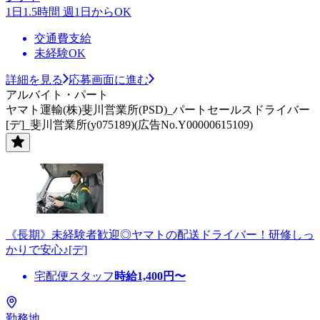
1日1.5時間 週1日からOK
交通費支給
未経験OK
詳細を見る
応募画面に進む
アルバイト・パート
ヤマト運輸(株)斐川営業所(PSD)_パートセールスドライバー
[デ]_斐川営業所(y075189)(広告No.Y00000615109)
《長期》未経験者歓迎◎ヤマトの配送ドライバー！研修しっ
かりで安心♪[デ]
宅配便スタッフ
時給
1,400
円〜
勤務地