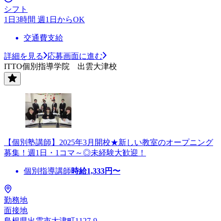
シフト
1日3時間 週1日からOK
交通費支給
詳細を見る
応募画面に進む
ITTO個別指導学院 出雲大津校
【個別塾講師】2025年3月開校★新しい教室のオープニング
募集！週1日・1コマ～◎未経験大歓迎！
個別指導講師
時給
1,333
円〜
勤務地
面接地
島根県出雲市大津町1127-9