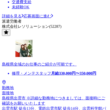
交通費支給
未経験OK
詳細を見る
応募画面に進む
派遣労働者
株式会社レソリューション(52287)
島根県全域のお仕事のご紹介が可能です。
修理・メンテスタッフ
月給
330,000
円〜
350,000
円
勤務地
面接地
島根県出雲市 ※詳細な勤務地につきましては、面接時にご
確認をお願いいたします
出雲市駅 徒歩13分、電鉄出雲市駅 徒歩14分、出雲科学館パ