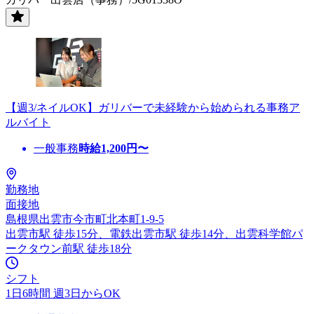
【週3/ネイルOK】ガリバーで未経験から始められる事務ア
ルバイト
一般事務
時給
1,200
円〜
勤務地
面接地
島根県出雲市今市町北本町1-9-5
出雲市駅 徒歩15分、電鉄出雲市駅 徒歩14分、出雲科学館パ
ークタウン前駅 徒歩18分
シフト
1日6時間 週3日からOK