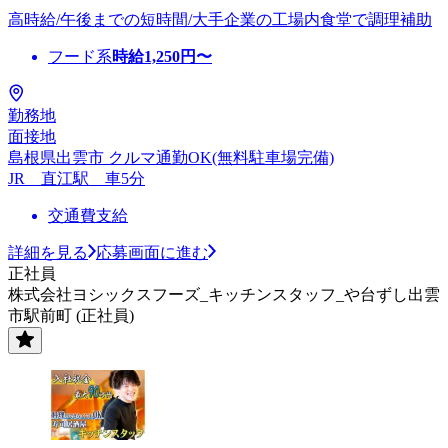
高時給/午後までの短時間/大手企業の工場内食堂で調理補助
フード系
時給
1,250
円〜
勤務地
面接地
島根県出雲市 クルマ通勤OK(無料駐車場完備)
JR 直江駅 車5分
交通費支給
詳細を見る
応募画面に進む
正社員
株式会社ヨシックスフーズ_キッチンスタッフ_や台ずし出雲
市駅前町 (正社員)