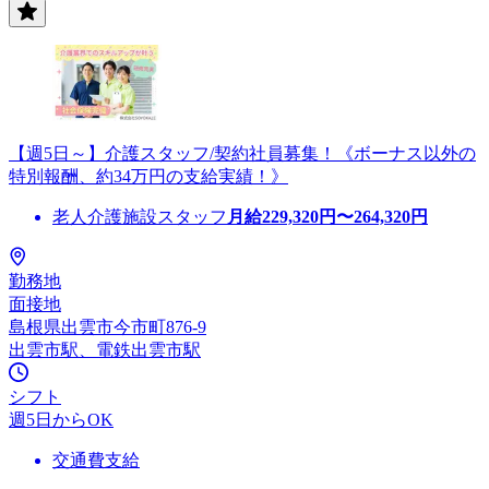
【週5日～】介護スタッフ/契約社員募集！《ボーナス以外の
特別報酬、約34万円の支給実績！》
老人介護施設スタッフ
月給
229,320
円〜
264,320
円
勤務地
面接地
島根県出雲市今市町876-9
出雲市駅、電鉄出雲市駅
シフト
週5日からOK
交通費支給