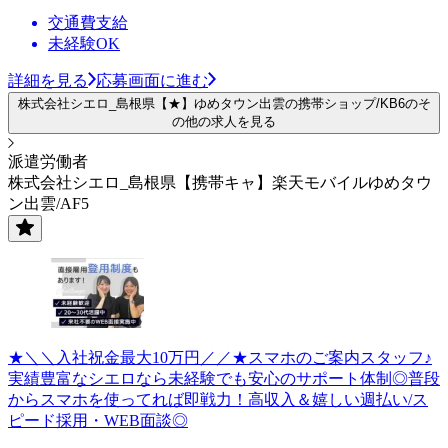
交通費支給
未経験OK
詳細を見る
応募画面に進む
株式会社シエロ_島根県【★】ゆめタウン出雲の携帯ショップ/KB6のそ
の他の求人を見る
派遣労働者
株式会社シエロ_島根県【携帯キャ】楽天モバイルゆめタウ
ン出雲/AF5
★＼＼入社祝金最大10万円／／★スマホのご案内スタッフ♪
実績豊富なシエロなら未経験でも安心のサポート体制◎普段
からスマホを使ってれば即戦力！高収入＆嬉しい週払い/ス
ピード採用・WEB面談◎