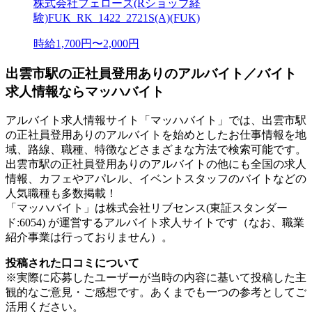
株式会社フェローズ(Rショップ経
験)FUK_RK_1422_2721S(A)(FUK)
時給1,700円〜2,000円
出雲市駅の正社員登用ありのアルバイト／バイト
求人情報ならマッハバイト
アルバイト求人情報サイト「マッハバイト」では、出雲市駅
の正社員登用ありのアルバイトを始めとしたお仕事情報を地
域、路線、職種、特徴などさまざまな方法で検索可能です。
出雲市駅の正社員登用ありのアルバイトの他にも全国の求人
情報、カフェやアパレル、イベントスタッフのバイトなどの
人気職種も多数掲載！
「マッハバイト」は株式会社リブセンス(東証スタンダー
ド:6054) が運営するアルバイト求人サイトです（なお、職業
紹介事業は行っておりません）。
投稿された口コミについて
※実際に応募したユーザーが当時の内容に基いて投稿した主
観的なご意見・ご感想です。あくまでも一つの参考としてご
活用ください。