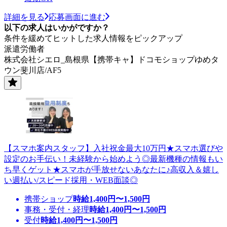
詳細を見る
応募画面に進む
以下の求人はいかがですか？
条件を緩めてヒットした求人情報をピックアップ
派遣労働者
株式会社シエロ_島根県【携帯キャ】ドコモショップゆめタ
ウン斐川店/AF5
【スマホ案内スタッフ】入社祝金最大10万円★スマホ選びや
設定のお手伝い！未経験から始めよう◎最新機種の情報もい
ち早くゲット★スマホが手放せないあなたに♪高収入＆嬉し
い週払い/スピード採用・WEB面談◎
携帯ショップ
時給
1,400
円〜
1,500
円
事務・受付・経理
時給
1,400
円〜
1,500
円
受付
時給
1,400
円〜
1,500
円