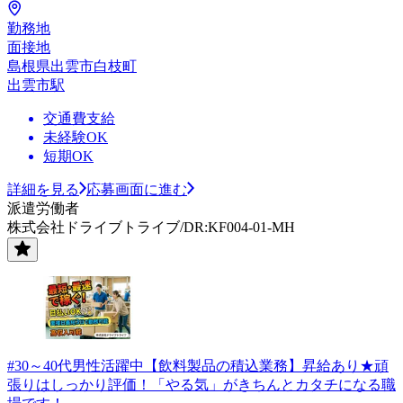
勤務地
面接地
島根県出雲市白枝町
出雲市駅
交通費支給
未経験OK
短期OK
詳細を見る
応募画面に進む
派遣労働者
株式会社ドライブトライブ/DR:KF004-01-MH
#30～40代男性活躍中【飲料製品の積込業務】昇給あり★頑
張りはしっかり評価！「やる気」がきちんとカタチになる職