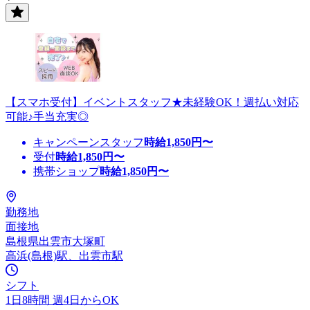
【スマホ受付】イベントスタッフ★未経験OK！週払い対応
可能♪手当充実◎
キャンペーンスタッフ
時給
1,850
円〜
受付
時給
1,850
円〜
携帯ショップ
時給
1,850
円〜
勤務地
面接地
島根県出雲市大塚町
高浜(島根)駅、出雲市駅
シフト
1日8時間 週4日からOK