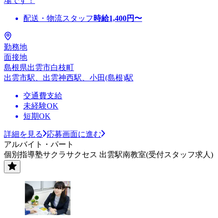
場です！
配送・物流スタッフ
時給
1,400
円〜
勤務地
面接地
島根県出雲市白枝町
出雲市駅、出雲神西駅、小田(島根)駅
交通費支給
未経験OK
短期OK
詳細を見る
応募画面に進む
アルバイト・パート
個別指導塾サクラサクセス 出雲駅南教室(受付スタッフ求人)