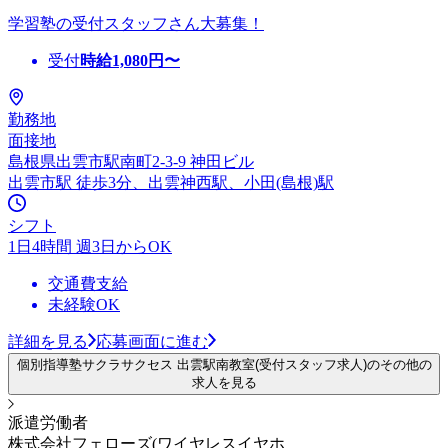
学習塾の受付スタッフさん大募集！
受付
時給
1,080
円〜
勤務地
面接地
島根県出雲市駅南町2-3-9 神田ビル
出雲市駅 徒歩3分、出雲神西駅、小田(島根)駅
シフト
1日4時間 週3日からOK
交通費支給
未経験OK
詳細を見る
応募画面に進む
個別指導塾サクラサクセス 出雲駅南教室(受付スタッフ求人)のその他の
求人を見る
派遣労働者
株式会社フェローズ(ワイヤレスイヤホ