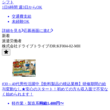
シフト
1日6時間 週3日からOK
交通費支給
未経験OK
詳細を見る
応募画面に進む
新着
派遣労働者
株式会社ドライブトライブ/DR:KF004-02-MH
#30～40代男性活躍中【飲料製品の積込業務】研修期間の給
与変動なし★安心のスタート！初めての方も収入面で不安な
く始められます！
軽作業・製造系
時給
1,400
円〜