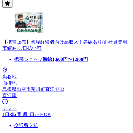
【携帯販売】業界経験者向け高収入！昇給あり/正社員登用
実績あり/日払い可
携帯ショップ
時給
1,600
円〜
1,900
円
勤務地
面接地
島根県出雲市斐川町直江4782
直江駅
シフト
1日8時間 週5日からOK
交通費支給