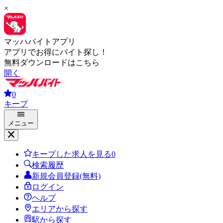
×
マッハバイトアプリ
アプリでお得にバイト探し！
無料ダウンロードはこちら
開く
0
キープ
メニュー
キープした求人を見る
0
検索履歴
新規会員登録(無料)
ログイン
ヘルプ
エリアから探す
駅から探す