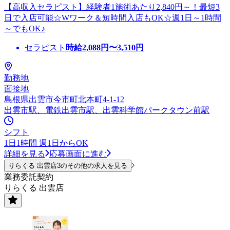
【高収入セラピスト】経験者1施術あたり2,840円～！最短3
日で入店可能☆Wワーク＆短時間入店もOK☆週1日～1時間
～でもOK♪
セラピスト
時給
2,088
円〜
3,510
円
勤務地
面接地
島根県出雲市今市町北本町4-1-12
出雲市駅、電鉄出雲市駅、出雲科学館パークタウン前駅
シフト
1日1時間 週1日からOK
詳細を見る
応募画面に進む
りらくる 出雲店3のその他の求人を見る
業務委託契約
りらくる 出雲店