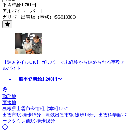
平均時給
1,781
円
アルバイト・パート
ガリバー出雲店（事務）/5G01338O
【週3/ネイルOK】ガリバーで未経験から始められる事務ア
ルバイト
一般事務
時給
1,200
円〜
勤務地
面接地
島根県出雲市今市町北本町1-9-5
出雲市駅 徒歩15分、電鉄出雲市駅 徒歩14分、出雲科学館パ
ークタウン前駅 徒歩18分