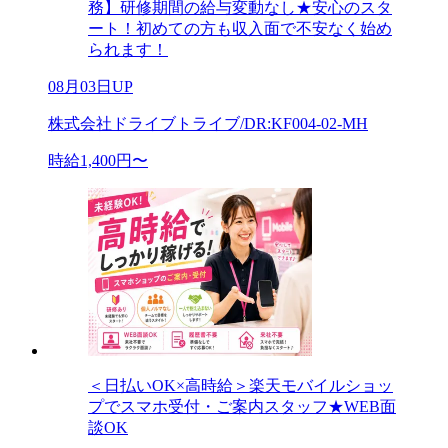
務】研修期間の給与変動なし★安心のスタ
ート！初めての方も収入面で不安なく始め
られます！
08月03日UP
株式会社ドライブトライブ/DR:KF004-02-MH
時給1,400円〜
＜日払いOK×高時給＞楽天モバイルショッ
プでスマホ受付・ご案内スタッフ★WEB面
談OK