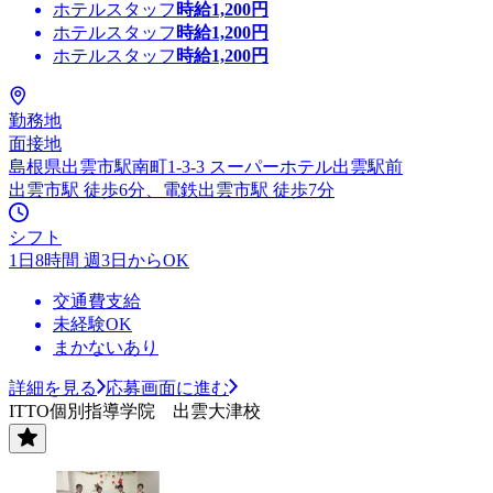
ホテルスタッフ
時給
1,200
円
ホテルスタッフ
時給
1,200
円
ホテルスタッフ
時給
1,200
円
勤務地
面接地
島根県出雲市駅南町1-3-3 スーパーホテル出雲駅前
出雲市駅 徒歩6分、電鉄出雲市駅 徒歩7分
シフト
1日8時間 週3日からOK
交通費支給
未経験OK
まかないあり
詳細を見る
応募画面に進む
ITTO個別指導学院 出雲大津校