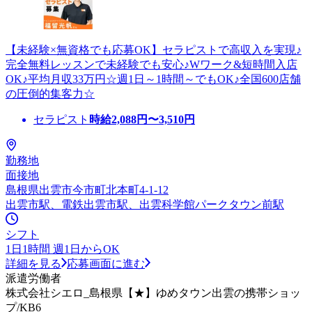
【未経験×無資格でも応募OK】セラピストで高収入を実現♪
完全無料レッスンで未経験でも安心♪Wワーク&短時間入店
OK♪平均月収33万円☆週1日～1時間～でもOK♪全国600店舗
の圧倒的集客力☆
セラピスト
時給
2,088
円〜
3,510
円
勤務地
面接地
島根県出雲市今市町北本町4-1-12
出雲市駅、電鉄出雲市駅、出雲科学館パークタウン前駅
シフト
1日1時間 週1日からOK
詳細を見る
応募画面に進む
派遣労働者
株式会社シエロ_島根県【★】ゆめタウン出雲の携帯ショッ
プ/KB6