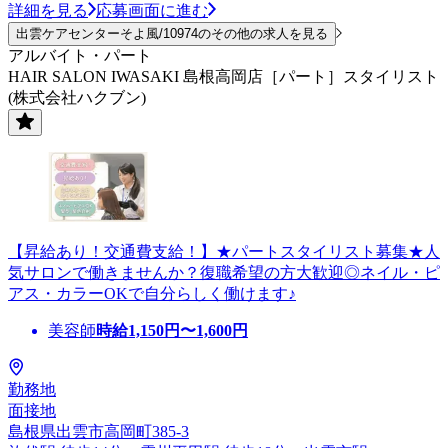
詳細を見る
応募画面に進む
出雲ケアセンターそよ風/10974のその他の求人を見る
アルバイト・パート
HAIR SALON IWASAKI 島根高岡店［パート］スタイリスト
(株式会社ハクブン)
【昇給あり！交通費支給！】★パートスタイリスト募集★人
気サロンで働きませんか？復職希望の方大歓迎◎ネイル・ピ
アス・カラーOKで自分らしく働けます♪
美容師
時給
1,150
円〜
1,600
円
勤務地
面接地
島根県出雲市高岡町385-3