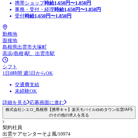
携帯ショップ
時給
1,650
円〜
1,850
円
事務・受付・経理
時給
1,650
円〜
1,850
円
受付
時給
1,650
円〜
1,850
円
勤務地
面接地
島根県出雲市大塚町
高浜(島根)駅、出雲市駅
シフト
1日8時間 週5日からOK
交通費支給
未経験OK
詳細を見る
応募画面に進む
株式会社シエロ_島根県【携帯キャ】楽天モバイルゆめタウン出雲/AF5
のその他の求人を見る
契約社員
出雲ケアセンターそよ風/10974