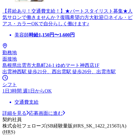
【昇給あり！交通費支給！】★パートスタイリスト募集★人
気サロンで働きませんか？復職希望の方大歓迎◎ネイル・ピ
アス・カラーOKで自分らしく働けます♪
美容師
時給
1,150
円〜
1,600
円
勤務地
面接地
島根県出雲市大島町24-1 ゆめマート神西店1F
出雲神西駅 徒歩21分、西出雲駅 徒歩26分、出雲市駅
シフト
1日3時間 週1日からOK
交通費支給
詳細を見る
応募画面に進む
契約社員
株式会社フェローズ(SB経験量販)HRS_SK_1422_2156T(A)
(HRS)