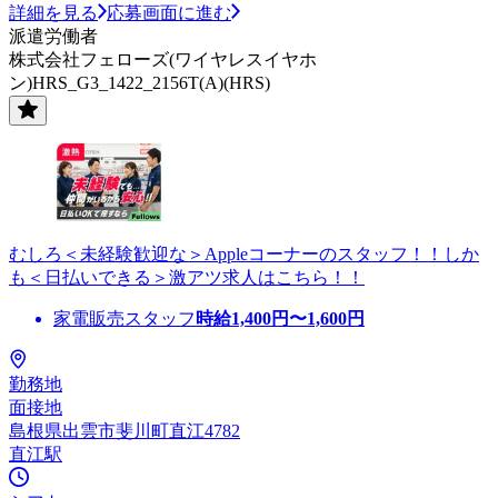
詳細を見る
応募画面に進む
派遣労働者
株式会社フェローズ(ワイヤレスイヤホ
ン)HRS_G3_1422_2156T(A)(HRS)
むしろ＜未経験歓迎な＞Appleコーナーのスタッフ！！しか
も＜日払いできる＞激アツ求人はこちら！！
家電販売スタッフ
時給
1,400
円〜
1,600
円
勤務地
面接地
島根県出雲市斐川町直江4782
直江駅