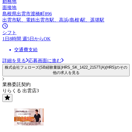
勤務地
面接地
島根県出雲市渡橋町896
出雲市駅、電鉄出雲市駅、高浜(島根)駅、遥堪駅
シフト
1日8時間 週5日からOK
交通費支給
詳細を見る
応募画面に進む
株式会社フェローズ(SB経験量販)HRS_SK_1422_2157T(A)(HRS)のその
他の求人を見る
業務委託契約
りらくる 出雲店3