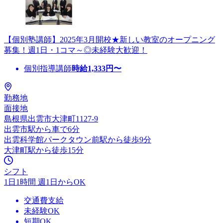
【個別塾講師】2025年3月開校★新しい教室のオープニング
募集！週1日・1コマ～◎未経験大歓迎！
個別指導講師
時給
1,333
円〜
勤務地
面接地
島根県出雲市大津町1127-9
出雲市駅から車で6分
出雲科学館パークタウン前駅から徒歩9分
大津町駅から徒歩15分
シフト
1日1時間 週1日からOK
交通費支給
未経験OK
短期OK