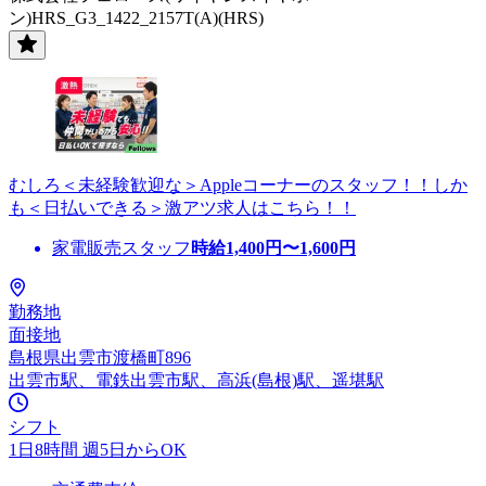
ン)HRS_G3_1422_2157T(A)(HRS)
むしろ＜未経験歓迎な＞Appleコーナーのスタッフ！！しか
も＜日払いできる＞激アツ求人はこちら！！
家電販売スタッフ
時給
1,400
円〜
1,600
円
勤務地
面接地
島根県出雲市渡橋町896
出雲市駅、電鉄出雲市駅、高浜(島根)駅、遥堪駅
シフト
1日8時間 週5日からOK