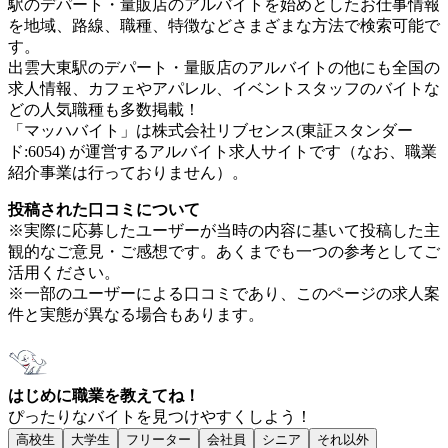
駅のデパート・量販店のアルバイトを始めとしたお仕事情報
を地域、路線、職種、特徴などさまざまな方法で検索可能で
す。
出雲大東駅のデパート・量販店のアルバイトの他にも全国の
求人情報、カフェやアパレル、イベントスタッフのバイトな
どの人気職種も多数掲載！
「マッハバイト」は株式会社リブセンス(東証スタンダー
ド:6054) が運営するアルバイト求人サイトです（なお、職業
紹介事業は行っておりません）。
投稿された口コミについて
※実際に応募したユーザーが当時の内容に基いて投稿した主
観的なご意見・ご感想です。あくまでも一つの参考としてご
活用ください。
※一部のユーザーによる口コミであり、このページの求人案
件と実態が異なる場合もあります。
はじめに職業を教えてね！
ぴったりなバイトを見つけやすくしよう！
高校生
大学生
フリーター
会社員
シニア
それ以外