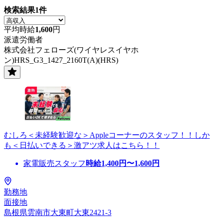
検索結果
1
件
平均時給
1,600
円
派遣労働者
株式会社フェローズ(ワイヤレスイヤホ
ン)HRS_G3_1427_2160T(A)(HRS)
むしろ＜未経験歓迎な＞Appleコーナーのスタッフ！！しか
も＜日払いできる＞激アツ求人はこちら！！
家電販売スタッフ
時給
1,400
円〜
1,600
円
勤務地
面接地
島根県雲南市大東町大東2421-3