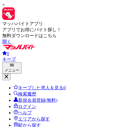
×
マッハバイトアプリ
アプリでお得にバイト探し！
無料ダウンロードはこちら
開く
0
キープ
メニュー
キープした求人を見る
0
検索履歴
新規会員登録(無料)
ログイン
ヘルプ
エリアから探す
駅から探す