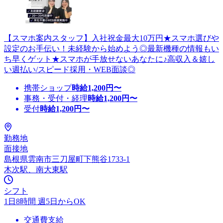
【スマホ案内スタッフ】入社祝金最大10万円★スマホ選びや
設定のお手伝い！未経験から始めよう◎最新機種の情報もい
ち早くゲット★スマホが手放せないあなたに♪高収入＆嬉し
い週払い/スピード採用・WEB面談◎
携帯ショップ
時給
1,200
円〜
事務・受付・経理
時給
1,200
円〜
受付
時給
1,200
円〜
勤務地
面接地
島根県雲南市三刀屋町下熊谷1733-1
木次駅、南大東駅
シフト
1日8時間 週5日からOK
交通費支給