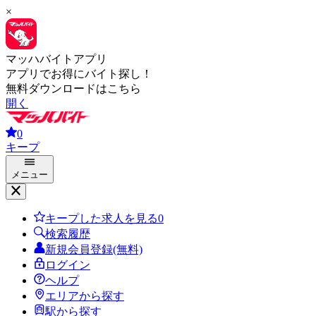
×
マッハバイトアプリ
アプリでお得にバイト探し！
無料ダウンロードはこちら
開く
0
キープ
メニュー
キープした求人を見る
0
検索履歴
新規会員登録(無料)
ログイン
ヘルプ
エリアから探す
駅から探す