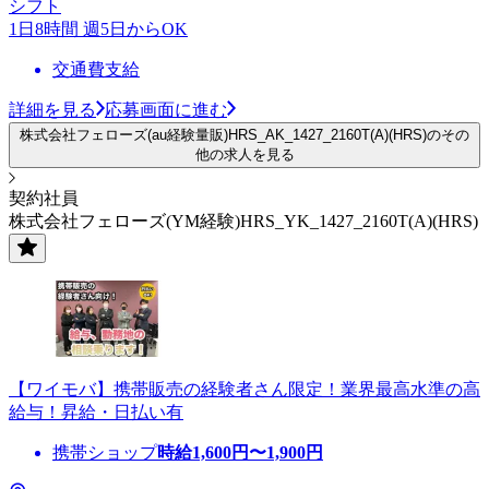
シフト
1日8時間 週5日からOK
交通費支給
詳細を見る
応募画面に進む
株式会社フェローズ(au経験量販)HRS_AK_1427_2160T(A)(HRS)のその
他の求人を見る
契約社員
株式会社フェローズ(YM経験)HRS_YK_1427_2160T(A)(HRS)
【ワイモバ】携帯販売の経験者さん限定！業界最高水準の高
給与！昇給・日払い有
携帯ショップ
時給
1,600
円〜
1,900
円