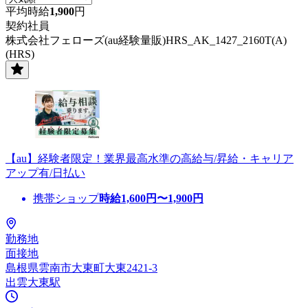
平均時給
1,900
円
契約社員
株式会社フェローズ(au経験量販)HRS_AK_1427_2160T(A)
(HRS)
【au】経験者限定！業界最高水準の高給与/昇給・キャリア
アップ有/日払い
携帯ショップ
時給
1,600
円〜
1,900
円
勤務地
面接地
島根県雲南市大東町大東2421-3
出雲大東駅