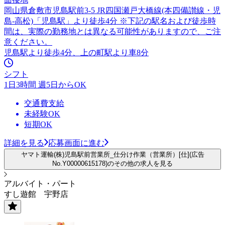
岡山県倉敷市児島駅前3-5 JR四国瀬戸大橋線(本四備讃線・児
島-高松)「児島駅」より徒歩4分 ※下記の駅名および徒歩時
間は、実際の勤務地とは異なる可能性がありますので、ご注
意ください。
児島駅より徒歩4分、上の町駅より車8分
シフト
1日3時間 週5日からOK
交通費支給
未経験OK
短期OK
詳細を見る
応募画面に進む
ヤマト運輸(株)児島駅前営業所_仕分け作業（営業所）[仕](広告
No.Y00000615178)のその他の求人を見る
アルバイト・パート
すし遊館 宇野店