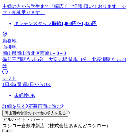
主婦の方から学生まで「幅広くご活躍i頂いております！シ
フト相談乗ります。
キッチンスタッフ
時給
1,060
円〜
1,325
円
勤務地
面接地
岡山県岡山市北区西崎1－8－3
備前三門駅 徒歩6分、大安寺駅 徒歩11分、北長瀬駅 徒歩23
分
シフト
1日3時間 週2日からOK
未経験OK
詳細を見る
応募画面に進む
岡山西崎食堂のその他の求人を見る
アルバイト・パート
スシロー倉敷沖新店（株式会社あきんどスシロー）