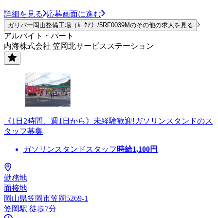
詳細を見る
応募画面に進む
ガリバー岡山整備工場（ｶｰｹｱ）/5RF0039Mのその他の求人を見る
アルバイト・パート
内海株式会社 笠岡北サービスステーション
《1日2時間、週1日から》未経験歓迎!ガソリンスタンドのス
タッフ募集
ガソリンスタンドスタッフ
時給
1,100
円
勤務地
面接地
岡山県笠岡市笠岡5269-1
笠岡駅 徒歩7分