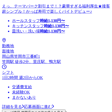
えっ、テーマパーク割引まで！？豪華すぎる福利厚生★接客
超シンプル！かっぱ寿司で楽しくバイトデビュー♪
ホールスタッフ
時給
1,130
円〜
キッチンスタッフ
時給
1,130
円〜
皿洗い・洗い場
時給
1,130
円〜
勤務地
面接地
岡山県笠岡市三番町1
笠岡駅 徒歩2分、里庄駅、鴨方駅
シフト
1日2時間 週2日からOK
交通費支給
未経験OK
まかないあり
詳細を見る
応募画面に進む