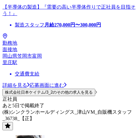
【半導体の製造】『需要の高い半導体作りで正社員を目指そ
う！』
製造スタッフ
月給
270,000
円〜
300,000
円
勤務地
面接地
岡山県笠岡市富岡
里庄駅
交通費支給
詳細を見る
応募画面に進む
株式会社日本ケイテム/3_2のその他の求人を見る
正社員
あと5日で掲載終了
(株)シンクランホールディングス_津山VM_自販機スタッフ
_36738_【正】