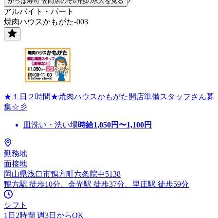
かっぱ寿司 笠岡店のその他の求人を見る
アルバイト・パート
焼肉ハウスかもがた-003
★１日２時間★焼肉ハウスかもがた開店準備スタッフさん募
集☆彡
皿洗い・洗い場
時給
1,050
円〜
1,100
円
勤務地
面接地
岡山県浅口市鴨方町六条院中5138
鴨方駅 徒歩10分、金光駅 徒歩37分、里庄駅 徒歩59分
シフト
1日2時間 週3日からOK