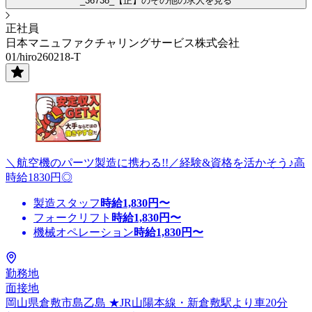
_36738_【正】のその他の求人を見る
正社員
日本マニュファクチャリングサービス株式会社
01/hiro260218-T
＼航空機のパーツ製造に携わる!!／経験&資格を活かそう♪高
時給1830円◎
製造スタッフ
時給
1,830
円〜
フォークリフト
時給
1,830
円〜
機械オペレーション
時給
1,830
円〜
勤務地
面接地
岡山県倉敷市島乙島 ★JR山陽本線・新倉敷駅より車20分