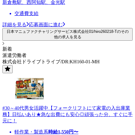
新倉敷駅、西阿知駅、金光駅
交通費支給
詳細を見る
応募画面に進む
日本マニュファクチャリングサービス株式会社01/hiro260218-Tのその
他の求人を見る
新着
派遣労働者
株式会社ドライブトライブ/DR:KH160-01-MH
#30～40代男女活躍中【フォークリフトにて家電の入出庫業
務】日払いあり★急な出費にも安心◎頑張った分、すぐに手
元に！
軽作業・製造系
時給
1,550
円〜