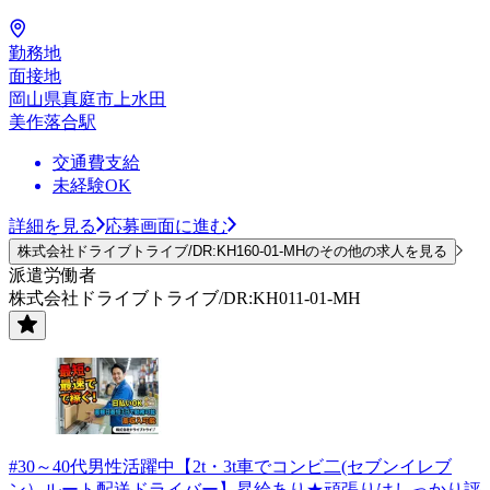
勤務地
面接地
岡山県真庭市上水田
美作落合駅
交通費支給
未経験OK
詳細を見る
応募画面に進む
株式会社ドライブトライブ/DR:KH160-01-MHのその他の求人を見る
派遣労働者
株式会社ドライブトライブ/DR:KH011-01-MH
#30～40代男性活躍中【2t・3t車でコンビ二(セブンイレブ
ン）ルート配送ドライバー】昇給あり★頑張りはしっかり評