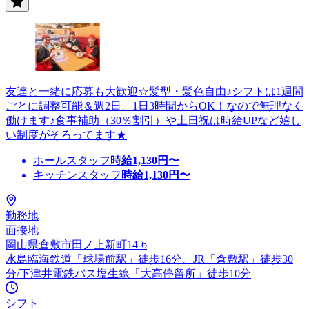
友達と一緒に応募も大歓迎☆髪型・髪色自由♪シフトは1週間
ごとに調整可能＆週2日、1日3時間からOK！なので無理なく
働けます♪食事補助（30％割引）や土日祝は時給UPなど嬉し
い制度がそろってます★
ホールスタッフ
時給
1,130
円〜
キッチンスタッフ
時給
1,130
円〜
勤務地
面接地
岡山県倉敷市田ノ上新町14-6
水島臨海鉄道「球場前駅」徒歩16分、JR「倉敷駅」徒歩30
分/下津井電鉄バス塩生線「大高停留所」徒歩10分
シフト