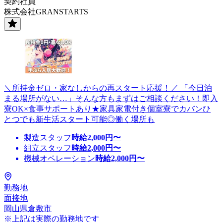
契約社員
株式会社GRANSTARTS
＼所持金ゼロ・家なしからの再スタート応援！／ 「今日泊
まる場所がない…」そんな方もまずはご相談ください！即入
寮OK×食事サポートあり★家具家電付き個室寮でカバンひ
とつでも新生活スタート可能◎働く場所も
製造スタッフ
時給
2,000
円〜
組立スタッフ
時給
2,000
円〜
機械オペレーション
時給
2,000
円〜
勤務地
面接地
岡山県倉敷市
※上記は実際の勤務地です