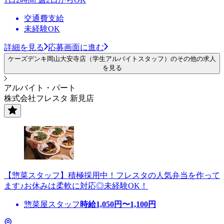
交通費支給
未経験OK
詳細を見る
応募画面に進む
ケーズデンキ岡山大安寺店（学生アルバイトスタッフ）のその他の求人
を見る
アルバイト・パート
株式会社フレスタ 新見店
【惣菜スタッフ】積極採用中！フレスタの人気弁当を作って
ます♪お休みは柔軟に対応◎未経験OK！
惣菜屋スタッフ
時給
1,050
円〜
1,100
円