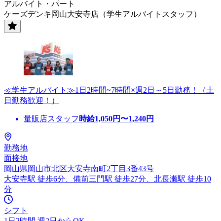
アルバイト・パート
ケーズデンキ岡山大安寺店（学生アルバイトスタッフ）
≪学生アルバイト≫1日2時間~7時間×週2日～5日勤務！（土
日勤務歓迎！）
量販店スタッフ
時給
1,050
円〜
1,240
円
勤務地
面接地
岡山県岡山市北区大安寺南町2丁目3番43号
大安寺駅 徒歩6分、備前三門駅 徒歩27分、北長瀬駅 徒歩10
分
シフト
1日2時間 週2日からOK