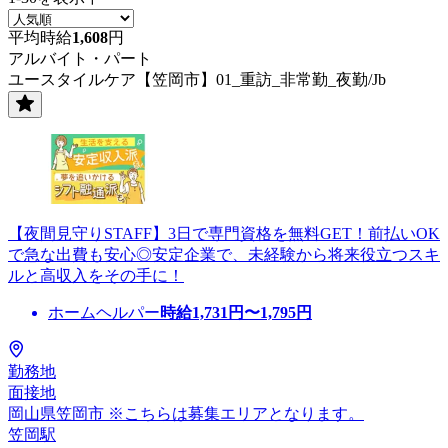
平均時給
1,608
円
アルバイト・パート
ユースタイルケア【笠岡市】01_重訪_非常勤_夜勤/Jb
【夜間見守りSTAFF】3日で専門資格を無料GET！前払いOK
で急な出費も安心◎安定企業で、未経験から将来役立つスキ
ルと高収入をその手に！
ホームヘルパー
時給
1,731
円〜
1,795
円
勤務地
面接地
岡山県笠岡市 ※こちらは募集エリアとなります。
笠岡駅