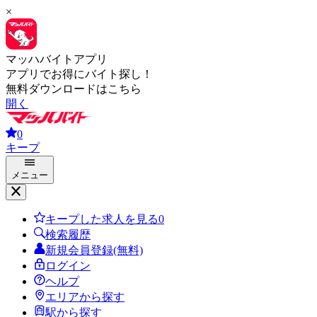
×
マッハバイトアプリ
アプリでお得にバイト探し！
無料ダウンロードはこちら
開く
0
キープ
メニュー
キープした求人を見る
0
検索履歴
新規会員登録(無料)
ログイン
ヘルプ
エリアから探す
駅から探す