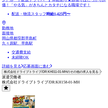
価！「やる気」がきちんとカタチになる職場です！
配送・物流スタッフ
時給
1,425
円〜
勤務地
面接地
岡山県都窪郡早島町
久々原駅、早島駅
交通費支給
未経験OK
詳細を見る
応募画面に進む
株式会社ドライブトライブ/DR:KH011-01-MHのその他の求人を見る
派遣労働者
株式会社ドライブトライブ/DR:KH158-01-MH