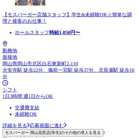
【モスバーガー店舗スタッフ】学生&未経験OK☆簡単な調
理と接客のお仕事！
ホールスタッフ
時給
1,050
円〜
勤務地
面接地
岡山県岡山市北区白石東新町2-110
大安寺駅 徒歩22分、備前一宮駅 徒歩37分、北長瀬駅 徒歩16
分
シフト
1日3時間 週1日からOK
交通費支給
未経験OK
詳細を見る
応募画面に進む
モスバーガー 岡山花尻店(学生)のその他の求人を見る