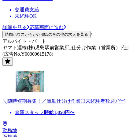
交通費支給
未経験OK
詳細を見る
応募画面に進む
焼肉ハウスかもがた-003のその他の求人を見る
アルバイト・パート
ヤマト運輸(株)児島駅前営業所_仕分け作業（営業所）[仕]
(広告No.Y00000615178)
＼随時短期募集！／簡単仕分け作業◎未経験者歓迎♪[仕]
倉庫スタッフ
時給
1,050
円〜
勤務地
面接地