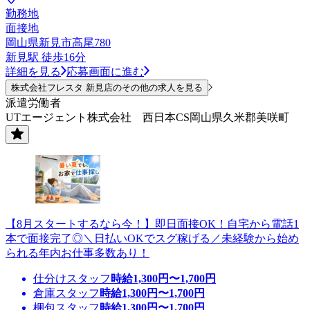
勤務地
面接地
岡山県新見市高尾780
新見駅 徒歩16分
詳細を見る
応募画面に進む
株式会社フレスタ 新見店のその他の求人を見る
派遣労働者
UTエージェント株式会社 西日本CS岡山県久米郡美咲町
【8月スタートするなら今！】即日面接OK！自宅から電話1
本で面接完了◎＼日払いOKでスグ稼げる／未経験から始め
られる年内お仕事多数あり！
仕分けスタッフ
時給
1,300
円〜
1,700
円
倉庫スタッフ
時給
1,300
円〜
1,700
円
梱包スタッフ
時給
1,300
円〜
1,700
円