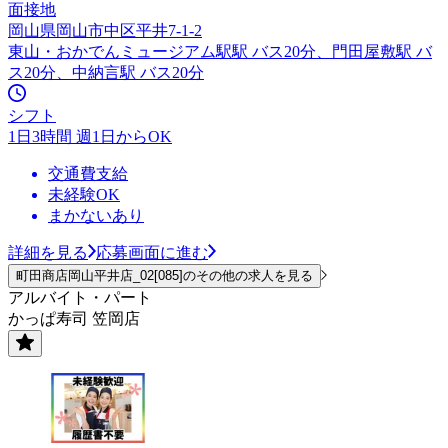
面接地
岡山県岡山市中区平井7-1-2
東山・おかでんミュージアム駅駅 バス20分、門田屋敷駅 バ
ス20分、中納言駅 バス20分
シフト
1日3時間 週1日からOK
交通費支給
未経験OK
まかないあり
詳細を見る
応募画面に進む
町田商店岡山平井店_02[085]のその他の求人を見る
アルバイト・パート
かっぱ寿司 笠岡店