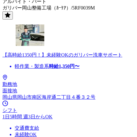
アルバイト・パート
ガリバー岡山整備工場（ｶｰｹｱ）/5RF0039M
【高時給1350円！】未経験OKのガリバー洗車サポート
軽作業・製造系
時給
1,350
円〜
勤務地
面接地
岡山県岡山市南区海岸通二丁目４番３２号
シフト
1日5時間 週3日からOK
交通費支給
未経験OK