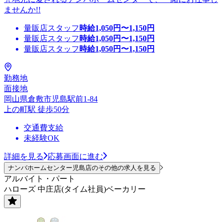
ませんか!!
量販店スタッフ
時給
1,050
円〜
1,150
円
量販店スタッフ
時給
1,050
円〜
1,150
円
量販店スタッフ
時給
1,050
円〜
1,150
円
勤務地
面接地
岡山県倉敷市児島駅前1-84
上の町駅 徒歩50分
交通費支給
未経験OK
詳細を見る
応募画面に進む
ナンバホームセンター児島店のその他の求人を見る
アルバイト・パート
ハローズ 中庄店(タイム社員)ベーカリー