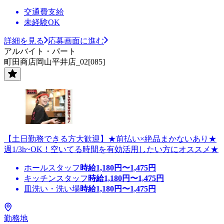
交通費支給
未経験OK
詳細を見る
応募画面に進む
アルバイト・パート
町田商店岡山平井店_02[085]
【土日勤務できる方大歓迎】★前払い×絶品まかないあり★
週1/3h~OK！空いてる時間を有効活用したい方にオススメ★
ホールスタッフ
時給
1,180
円〜
1,475
円
キッチンスタッフ
時給
1,180
円〜
1,475
円
皿洗い・洗い場
時給
1,180
円〜
1,475
円
勤務地