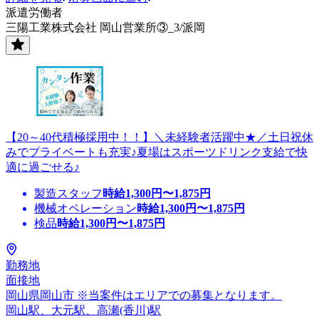
派遣労働者
三陽工業株式会社 岡山営業所③_3/派岡
【20～40代積極採用中！！】＼未経験者活躍中★／土日祝休
みでプライベートも充実♪夏場はスポーツドリンク支給で快
適に過ごせる♪
製造スタッフ
時給
1,300
円〜
1,875
円
機械オペレーション
時給
1,300
円〜
1,875
円
検品
時給
1,300
円〜
1,875
円
勤務地
面接地
岡山県岡山市 ※当案件はエリアでの募集となります。
岡山駅、大元駅、高瀬(香川)駅