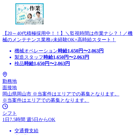
【20～40代積極採用中！！】＼監視時間は作業ナシ？！／機
械のメンテナンス業務♪未経験OK×高時給スタート！
機械オペレーション
時給
1,650
円〜
2,063
円
製造スタッフ
時給
1,650
円〜
2,063
円
検品
時給
1,650
円〜
2,063
円
勤務地
面接地
岡山県岡山市 ※当案件はエリアでの募集となります。
※当案件はエリアでの募集となります。
シフト
1日7.5時間 週5日からOK
交通費支給