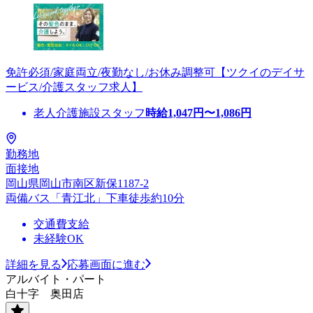
免許必須/家庭両立/夜勤なし/お休み調整可【ツクイのデイサ
ービス/介護スタッフ求人】
老人介護施設スタッフ
時給
1,047
円〜
1,086
円
勤務地
面接地
岡山県岡山市南区新保1187-2
両備バス「青江北」下車徒歩約10分
交通費支給
未経験OK
詳細を見る
応募画面に進む
アルバイト・パート
白十字 奥田店