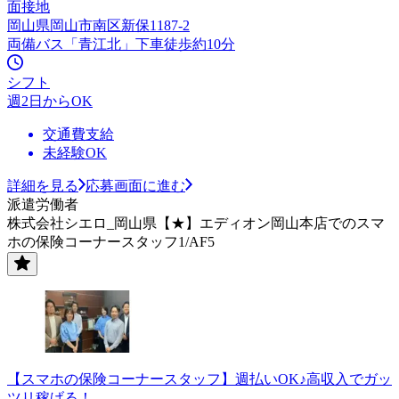
面接地
岡山県岡山市南区新保1187-2
両備バス「青江北」下車徒歩約10分
シフト
週2日からOK
交通費支給
未経験OK
詳細を見る
応募画面に進む
派遣労働者
株式会社シエロ_岡山県【★】エディオン岡山本店でのスマ
ホの保険コーナースタッフ1/AF5
【スマホの保険コーナースタッフ】週払いOK♪高収入でガッ
ツリ稼げる！