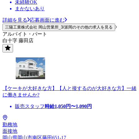
未経験OK
まかないあり
詳細を見る
応募画面に進む
三陽工業株式会社 岡山営業所_3/派岡のその他の求人を見る
アルバイト・パート
白十字 藤田店
【ケーキが大好きな方】【人と接するのが大好きな方】一緒
に働きませんか?
販売スタッフ
時給
1,050
円〜
1,090
円
勤務地
面接地
岡山県岡山市南区藤田651-17