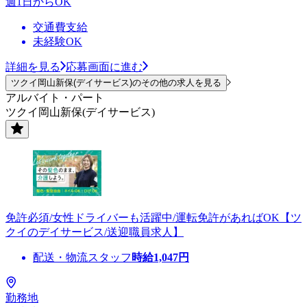
週1日からOK
交通費支給
未経験OK
詳細を見る
応募画面に進む
ツクイ岡山新保(デイサービス)のその他の求人を見る
アルバイト・パート
ツクイ岡山新保(デイサービス)
免許必須/女性ドライバーも活躍中/運転免許があればOK【ツ
クイのデイサービス/送迎職員求人】
配送・物流スタッフ
時給
1,047
円
勤務地