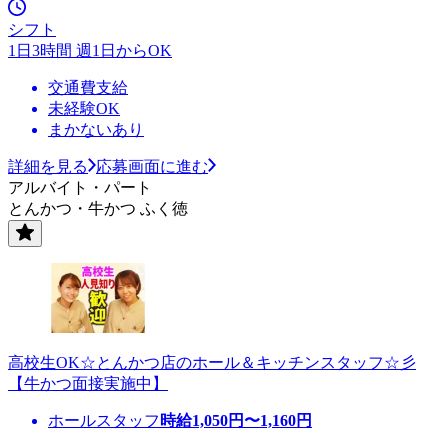
シフト
1日3時間 週1日からOK
交通費支給
未経験OK
まかないあり
詳細を見る
応募画面に進む
アルバイト・パート
とんかつ・牛かつ ふく徳
高校生OK☆とんかつ店のホール＆キッチンスタッフ☆彡
【牛かつ面接実施中】
ホールスタッフ
時給
1,050
円〜
1,160
円