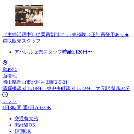
《主婦活躍中》従業員割引アリ♪未経験⇒正社員登用あり★
買取販売スタッフ！
アパレル販売スタッフ
時給
1,120
円〜
勤務地
面接地
岡山県岡山市北区神田町2-5-21
清輝橋駅 徒歩18分、東中央町駅 徒歩22分、大元駅 徒歩24分
シフト
1日3時間 週1日からOK
交通費支給
未経験OK
短期OK