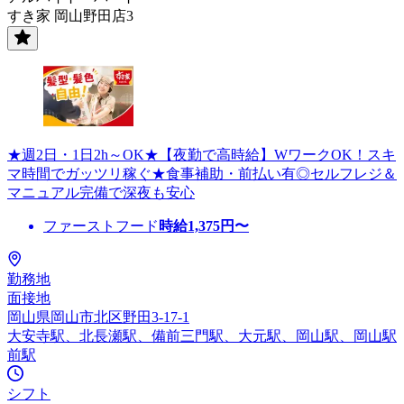
すき家 岡山野田店3
★週2日・1日2h～OK★【夜勤で高時給】WワークOK！スキ
マ時間でガッツリ稼ぐ★食事補助・前払い有◎セルフレジ＆
マニュアル完備で深夜も安心
ファーストフード
時給
1,375
円〜
勤務地
面接地
岡山県岡山市北区野田3-17-1
大安寺駅、北長瀬駅、備前三門駅、大元駅、岡山駅、岡山駅
前駅
シフト