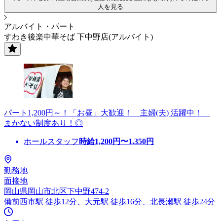
人を見る
アルバイト・パート
すわき後楽中華そば 下中野店(アルバイト)
パート1,200円～！「お昼」大歓迎！ 主婦(夫) 活躍中！
まかない制度あり！◎
ホールスタッフ
時給
1,200
円〜
1,350
円
勤務地
面接地
岡山県岡山市北区下中野474-2
備前西市駅 徒歩12分、大元駅 徒歩16分、北長瀬駅 徒歩24分