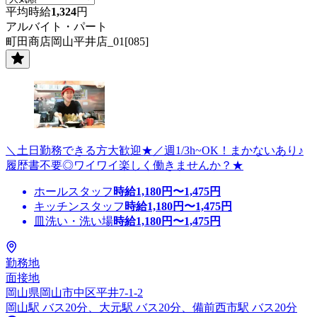
平均時給
1,324
円
アルバイト・パート
町田商店岡山平井店_01[085]
＼土日勤務できる方大歓迎★／週1/3h~OK！まかないあり♪
履歴書不要◎ワイワイ楽しく働きませんか？★
ホールスタッフ
時給
1,180
円〜
1,475
円
キッチンスタッフ
時給
1,180
円〜
1,475
円
皿洗い・洗い場
時給
1,180
円〜
1,475
円
勤務地
面接地
岡山県岡山市中区平井7-1-2
岡山駅 バス20分、大元駅 バス20分、備前西市駅 バス20分