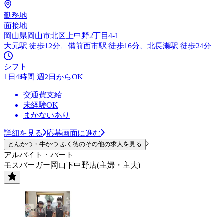
勤務地
面接地
岡山県岡山市北区上中野2丁目4-1
大元駅 徒歩12分、備前西市駅 徒歩16分、北長瀬駅 徒歩24分
シフト
1日4時間 週2日からOK
交通費支給
未経験OK
まかないあり
詳細を見る
応募画面に進む
とんかつ・牛かつ ふく徳のその他の求人を見る
アルバイト・パート
モスバーガー岡山下中野店(主婦・主夫)