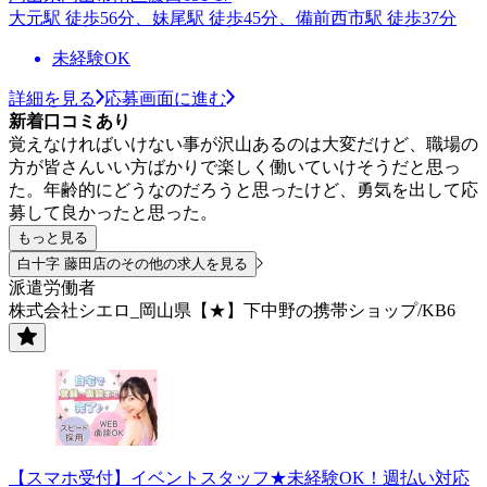
大元駅 徒歩56分、妹尾駅 徒歩45分、備前西市駅 徒歩37分
未経験OK
詳細を見る
応募画面に進む
新着口コミあり
覚えなければいけない事が沢山あるのは大変だけど、職場の
方が皆さんいい方ばかりで楽しく働いていけそうだと思っ
た。年齢的にどうなのだろうと思ったけど、勇気を出して応
募して良かったと思った。
もっと見る
白十字 藤田店のその他の求人を見る
派遣労働者
株式会社シエロ_岡山県【★】下中野の携帯ショップ/KB6
【スマホ受付】イベントスタッフ★未経験OK！週払い対応