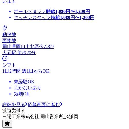
います
ホールスタッフ
時給
1,080
円〜
1,200
円
キッチンスタッフ
時給
1,080
円〜
1,200
円
勤務地
面接地
岡山県岡山市北区今2-8-9
大元駅 徒歩20分
シフト
1日2時間 週1日からOK
未経験OK
まかないあり
短期OK
詳細を見る
応募画面に進む
派遣労働者
三陽工業株式会社 岡山営業所_3/派岡