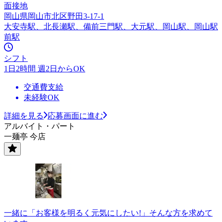
面接地
岡山県岡山市北区野田3-17-1
大安寺駅、北長瀬駅、備前三門駅、大元駅、岡山駅、岡山駅
前駅
シフト
1日2時間 週2日からOK
交通費支給
未経験OK
詳細を見る
応募画面に進む
アルバイト・パート
一麺亭 今店
一緒に「お客様を明るく元気にしたい!」そんな方を求めて