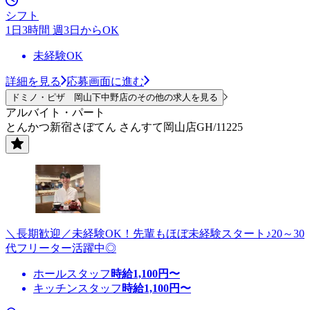
シフト
1日3時間 週3日からOK
未経験OK
詳細を見る
応募画面に進む
ドミノ・ピザ 岡山下中野店のその他の求人を見る
アルバイト・パート
とんかつ新宿さぼてん さんすて岡山店GH/11225
＼長期歓迎／未経験OK！先輩もほぼ未経験スタート♪20～30
代フリーター活躍中◎
ホールスタッフ
時給
1,100
円〜
キッチンスタッフ
時給
1,100
円〜