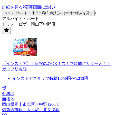
詳細を見る
応募画面に進む
ジャンブルストア 十日市店(主婦(夫))のその他の求人を見る
アルバイト・パート
ドミノ・ピザ 岡山下中野店
【インストア】土日祝のみOK！スキマ時間にサクッとも！
ガッツリも◎
インストアスタッフ
時給
1,050
円〜
1,313
円
勤務地
面接地
岡山県岡山市北区下中野1200-1
備前西市駅、大元駅、北長瀬駅