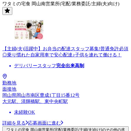
ワタミの宅食 岡山南営業所(宅配/業務委託/主婦(夫)向け)
【主婦(夫)活躍中】お弁当の配達スタッフ募集!普通免許必須
◎乗り慣れた自家用車で安心配達♪子供を連れて働ける！
デリバリースタッフ
完全出来高制
勤務地
面接地
岡山県岡山市南区豊成1丁目15番12号
大元駅、清輝橋駅、東中央町駅
未経験OK
詳細を見る
応募画面に進む
ワタミの宅食 岡山南営業所(宅配/業務委託/主婦(夫)向け)のその他の求