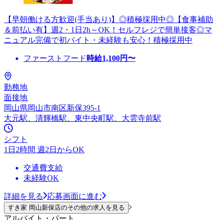
【早朝働ける方歓迎(手当あり)】◎積極採用中◎【食事補助
＆前払い有】週2・1日2h～OK！セルフレジで簡単接客◎マ
ニュアル完備で初バイト・未経験も安心！積極採用中
ファーストフード
時給
1,100
円〜
勤務地
面接地
岡山県岡山市南区新保395-1
大元駅、清輝橋駅、東中央町駅、大雲寺前駅
シフト
1日2時間 週2日からOK
交通費支給
未経験OK
詳細を見る
応募画面に進む
すき家 岡山新保店のその他の求人を見る
アルバイト・パート