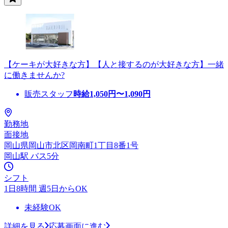
【ケーキが大好きな方】【人と接するのが大好きな方】一緒
に働きませんか?
販売スタッフ
時給
1,050
円〜
1,090
円
勤務地
面接地
岡山県岡山市北区岡南町1丁目8番1号
岡山駅 バス5分
シフト
1日8時間 週5日からOK
未経験OK
詳細を見る
応募画面に進む