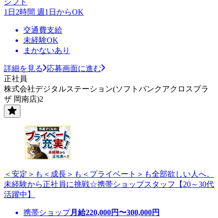
シフト
1日2時間 週1日からOK
交通費支給
未経験OK
まかないあり
詳細を見る
応募画面に進む
正社員
株式会社デジタルステーション(ソフトバンクアクロスプラ
ザ 岡南店)2
＜安定＞も＜成長＞も＜プライベート＞も全部欲しい人へ。
未経験から正社員に挑戦☆携帯ショップスタッフ【20～30代
活躍中】
携帯ショップ
月給
220,000
円〜
300,000
円