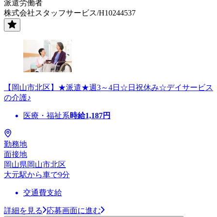
派遣労働者
株式会社スタッフサービス/H10244537
【岡山市北区】★派遣★週3～4日☆日祝休み☆デイサービス
の介護♪
医療・福祉系
時給
1,187
円
勤務地
面接地
岡山県岡山市北区
大元駅から車で9分
交通費支給
詳細を見る
応募画面に進む