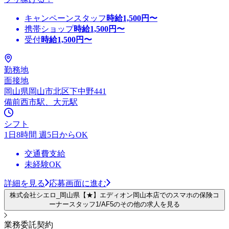
キャンペーンスタッフ
時給
1,500
円〜
携帯ショップ
時給
1,500
円〜
受付
時給
1,500
円〜
勤務地
面接地
岡山県岡山市北区下中野441
備前西市駅、大元駅
シフト
1日8時間 週5日からOK
交通費支給
未経験OK
詳細を見る
応募画面に進む
株式会社シエロ_岡山県【★】エディオン岡山本店でのスマホの保険コ
ーナースタッフ1/AF5のその他の求人を見る
業務委託契約