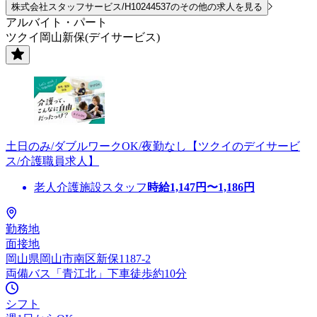
株式会社スタッフサービス/H10244537のその他の求人を見る
アルバイト・パート
ツクイ岡山新保(デイサービス)
土日のみ/ダブルワークOK/夜勤なし【ツクイのデイサービ
ス/介護職員求人】
老人介護施設スタッフ
時給
1,147
円〜
1,186
円
勤務地
面接地
岡山県岡山市南区新保1187-2
両備バス「青江北」下車徒歩約10分
シフト