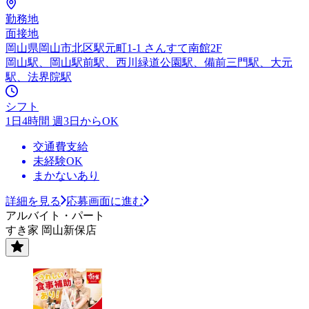
勤務地
面接地
岡山県岡山市北区駅元町1-1 さんすて南館2F
岡山駅、岡山駅前駅、西川緑道公園駅、備前三門駅、大元
駅、法界院駅
シフト
1日4時間 週3日からOK
交通費支給
未経験OK
まかないあり
詳細を見る
応募画面に進む
アルバイト・パート
すき家 岡山新保店