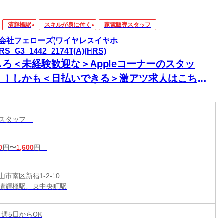
清輝橋駅
スキルが身に付く
家電販売スタッフ
会社フェローズ(ワイヤレスイヤホ
RS_G3_1442_2174T(A)(HRS)
しろ＜未経験歓迎な＞Appleコーナーのスタッ
！！しかも＜日払いできる＞激アツ求人はこち
！！
売スタッフ
0
円〜
1,600
円
市南区新福1-2-10
清輝橋駅、東中央町駅
 週5日からOK