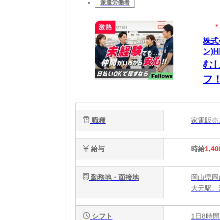
派遣労働者
株式
ン)H
む
フ
ら
職種
家電販
給与
時給
1,40
勤務地・面接地
岡山県岡山
大元駅、
シフト
1日8時間