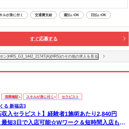
キルが身に付く
交通費支給
週払いOK
日払いOK
すぐ応募する
RS_G3_1442_2174T(A)(HRS)のその他の求人を見る
清輝橋駅
スキルが身に付く
セラピスト
くる 新福店3
高収入セラピスト】経験者1施術あたり2,840円
！最短3日で入店可能☆Wワーク＆短時間入店も