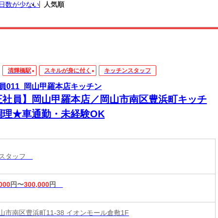
日数が少ない
人気順
清輝橋駅
スキルが身に付く
キッチンスタッフ
員011_岡山甲羅本店キッチン
正社員】岡山甲羅本店／岡山市南区豊浜町キッチ
調理★車通勤・未経験OK
ンスタッフ
000
円〜
300,000
円
山市南区豊浜町11-38 イオンモール倉敷1F