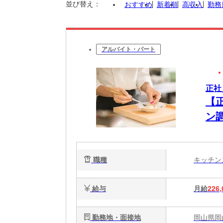
並び替え：
おすすめ
新着順
高収入
勤務
アルバイト・パート
正社
【
ン
職種
キッチ
給与
月給
226,
勤務地・面接地
岡山県岡