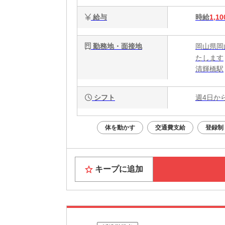
給与
時給
1,10
勤務地・面接地
岡山県岡
たします
清輝橋駅
シフト
週4日か
体を動かす
交通費支給
登録制
キープに追加