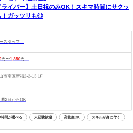
ドライバー】土日祝のみOK！スキマ時間にサクッ
も！ガッツリも◎
リースタッフ
0
円〜
1,350
円
市南区新福2-2-13 1F
 週3日からOK
や時間が選べる
未経験歓迎
高校生OK
スキルが身に付く