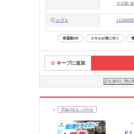
大元駅 徒
シフト
1日8時間
車通勤OK
スキルが身に付く
キープに追加
正社員011_岡
アルバイト・パート
ドミ