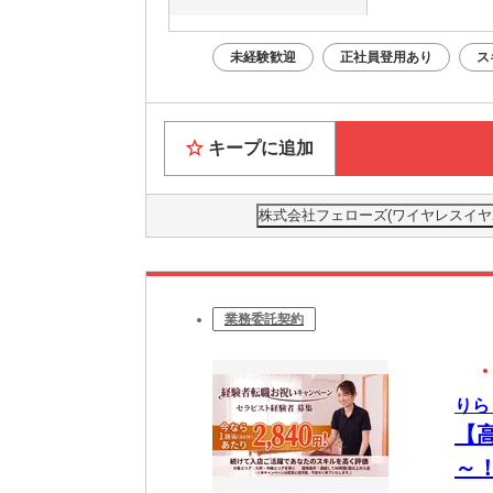
未経験歓迎
正社員登用あり
ス
キープに追加
株式会社フェローズ(ワイヤレスイヤホン)H
業務委託契約
りら
【
～