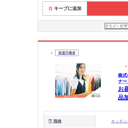
キープに追加
ドミノ・ピザ
派遣労働者
株式
ナー
お
品
職種
キッチ