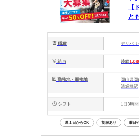
【
と
職種
デリバ
給与
時給
1,08
勤務地・面接地
岡山県岡山
清輝橋駅
シフト
1日3時間
週１日からOK
制服あり
曜日