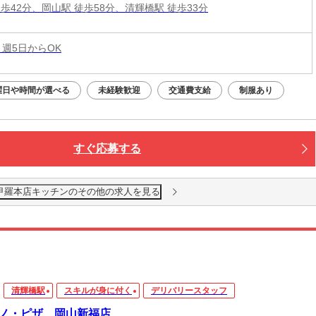
歩42分、岡山駅 徒歩58分、清輝橋駅 徒歩33分
 週5日からOK
曜日や時間が選べる
未経験歓迎
交通費支給
制服あり
すぐ応募する
山甲羅本店キッチンのその他の求人を見る
清輝橋駅
スキルが身に付く
デリバリースタッフ
ノ・ピザ 岡山新福店