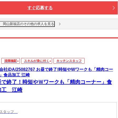
すぐ応募する
 岡山新福店のその他の求人を見る
清輝橋駅
スキルが身に付く
キッチンスタッフ
会社iDA/25082767 お昼で終了!時短やWワークも「精肉コー
」食品加工 江崎
昼で終了！時短やＷワークも「精肉コーナー」食
加工 江崎
ンスタッフ