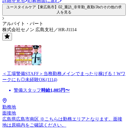
詳細を見る
応募画面に進む
ユースタイルケア【東広島市】02_重訪_非常勤_夜勤/Jbのその他の求
人を見る
アルバイト・パート
株式会社セノン 広島支社／HR-J1114
＜工場警備STAFF＞当務勤務メインでまったり稼げる！Wワ
ークにも◎未経験OK(1114)
警備スタッフ
時給
1,085
円〜
勤務地
面接地
広島県広島市南区 ※こちらは勤務エリアとなります。面接
地は原稿内をご確認ください。