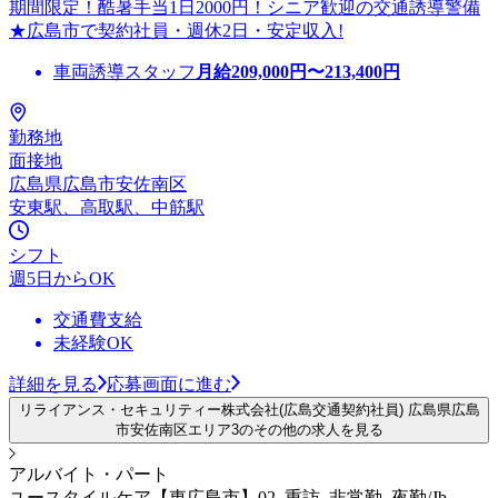
期間限定！酷暑手当1日2000円！シニア歓迎の交通誘導警備
★広島市で契約社員・週休2日・安定収入!
車両誘導スタッフ
月給
209,000
円〜
213,400
円
勤務地
面接地
広島県広島市安佐南区
安東駅、高取駅、中筋駅
シフト
週5日からOK
交通費支給
未経験OK
詳細を見る
応募画面に進む
リライアンス・セキュリティー株式会社(広島交通契約社員) 広島県広島
市安佐南区エリア3のその他の求人を見る
アルバイト・パート
ユースタイルケア【東広島市】02_重訪_非常勤_夜勤/Jb