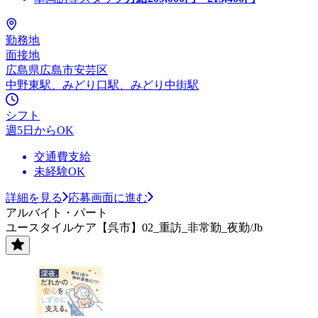
勤務地
面接地
広島県広島市安芸区
中野東駅、みどり口駅、みどり中街駅
シフト
週5日からOK
交通費支給
未経験OK
詳細を見る
応募画面に進む
アルバイト・パート
ユースタイルケア【呉市】02_重訪_非常勤_夜勤/Jb