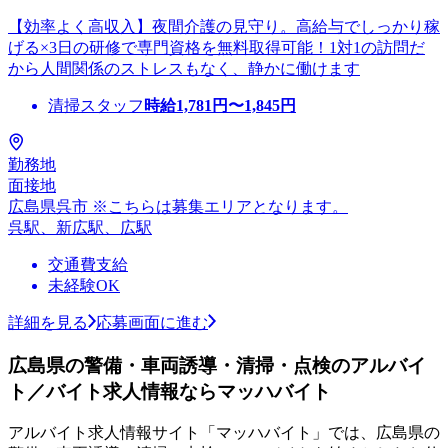
【効率よく高収入】夜間介護の見守り。高給与でしっかり稼
げる×3日の研修で専門資格を無料取得可能！1対1の訪問だ
から人間関係のストレスもなく、静かに働けます
清掃スタッフ
時給
1,781
円〜
1,845
円
勤務地
面接地
広島県呉市 ※こちらは募集エリアとなります。
呉駅、新広駅、広駅
交通費支給
未経験OK
詳細を見る
応募画面に進む
広島県の警備・車両誘導・清掃・点検のアルバイ
ト／バイト求人情報ならマッハバイト
アルバイト求人情報サイト「マッハバイト」では、広島県の