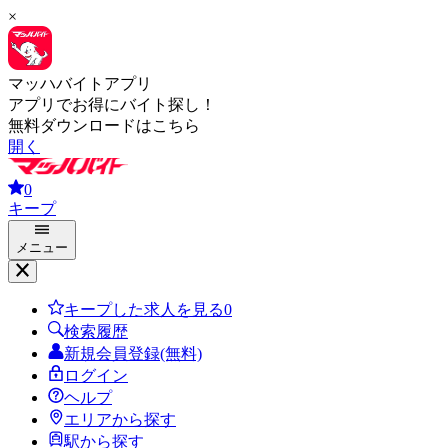
×
マッハバイトアプリ
アプリでお得にバイト探し！
無料ダウンロードはこちら
開く
0
キープ
メニュー
キープした求人を見る
0
検索履歴
新規会員登録(無料)
ログイン
ヘルプ
エリアから探す
駅から探す