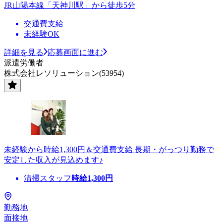
JR山陽本線「天神川駅」から徒歩5分
交通費支給
未経験OK
詳細を見る
応募画面に進む
派遣労働者
株式会社レソリューション(53954)
未経験から時給1,300円＆交通費支給 長期・がっつり勤務で
安定した収入が見込めます♪
清掃スタッフ
時給
1,300
円
勤務地
面接地