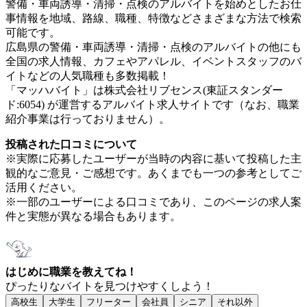
警備・車両誘導・清掃・点検のアルバイトを始めとしたお仕
事情報を地域、路線、職種、特徴などさまざまな方法で検索
可能です。
広島県の警備・車両誘導・清掃・点検のアルバイトの他にも
全国の求人情報、カフェやアパレル、イベントスタッフのバ
イトなどの人気職種も多数掲載！
「マッハバイト」は株式会社リブセンス(東証スタンダー
ド:6054) が運営するアルバイト求人サイトです（なお、職業
紹介事業は行っておりません）。
投稿された口コミについて
※実際に応募したユーザーが当時の内容に基いて投稿した主
観的なご意見・ご感想です。あくまでも一つの参考としてご
活用ください。
※一部のユーザーによる口コミであり、このページの求人案
件と実態が異なる場合もあります。
はじめに職業を教えてね！
ぴったりなバイトを見つけやすくしよう！
高校生
大学生
フリーター
会社員
シニア
それ以外