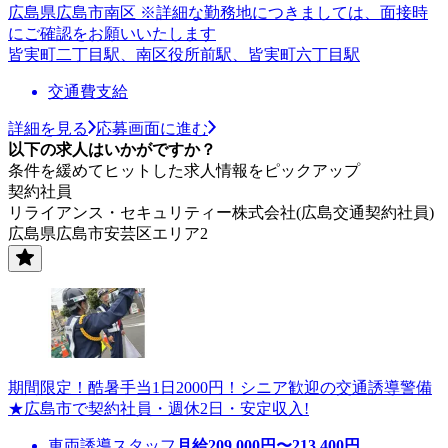
広島県広島市南区 ※詳細な勤務地につきましては、面接時
にご確認をお願いいたします
皆実町二丁目駅、南区役所前駅、皆実町六丁目駅
交通費支給
詳細を見る
応募画面に進む
以下の求人はいかがですか？
条件を緩めてヒットした求人情報をピックアップ
契約社員
リライアンス・セキュリティー株式会社(広島交通契約社員)
広島県広島市安芸区エリア2
期間限定！酷暑手当1日2000円！シニア歓迎の交通誘導警備
★広島市で契約社員・週休2日・安定収入!
車両誘導スタッフ
月給
209,000
円〜
213,400
円