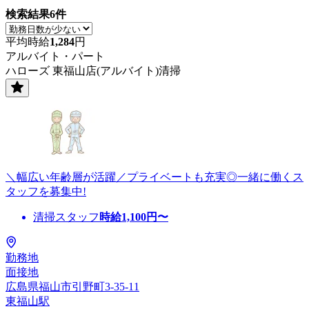
検索結果
6
件
平均時給
1,284
円
アルバイト・パート
ハローズ 東福山店(アルバイト)清掃
＼幅広い年齢層が活躍／プライベートも充実◎一緒に働くス
タッフを募集中!
清掃スタッフ
時給
1,100
円〜
勤務地
面接地
広島県福山市引野町3-35-11
東福山駅