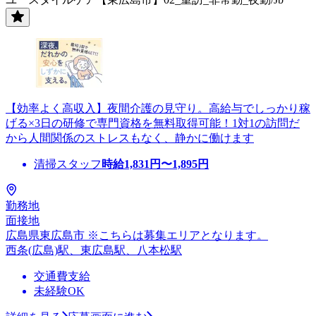
【効率よく高収入】夜間介護の見守り。高給与でしっかり稼
げる×3日の研修で専門資格を無料取得可能！1対1の訪問だ
から人間関係のストレスもなく、静かに働けます
清掃スタッフ
時給
1,831
円〜
1,895
円
勤務地
面接地
広島県東広島市 ※こちらは募集エリアとなります。
西条(広島)駅、東広島駅、八本松駅
交通費支給
未経験OK