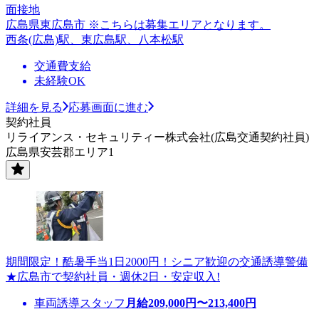
面接地
広島県東広島市 ※こちらは募集エリアとなります。
西条(広島)駅、東広島駅、八本松駅
交通費支給
未経験OK
詳細を見る
応募画面に進む
契約社員
リライアンス・セキュリティー株式会社(広島交通契約社員)
広島県安芸郡エリア1
期間限定！酷暑手当1日2000円！シニア歓迎の交通誘導警備
★広島市で契約社員・週休2日・安定収入!
車両誘導スタッフ
月給
209,000
円〜
213,400
円