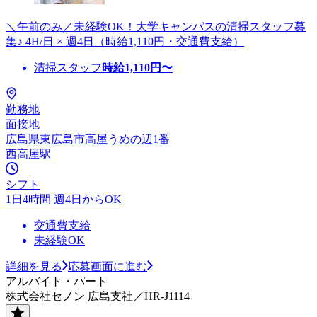
＼午前のみ／未経験OK！大学キャンパスの清掃スタッフ募
集♪ 4H/日 × 週4日（時給1,110円・交通費支給）
清掃スタッフ
時給
1,110
円〜
勤務地
面接地
広島県東広島市高屋うめの辺1番
西高屋駅
シフト
1日4時間 週4日からOK
交通費支給
未経験OK
詳細を見る
応募画面に進む
アルバイト・パート
株式会社セノン 広島支社／HR-J1114