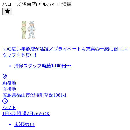
ハローズ 沼南店(アルバイト)清掃
＼幅広い年齢層が活躍／プライベートも充実◎一緒に働くス
タッフを募集中!
清掃スタッフ
時給
1,100
円〜
勤務地
面接地
広島県福山市沼隈町草深1981-1
シフト
1日3時間 週2日からOK
未経験OK