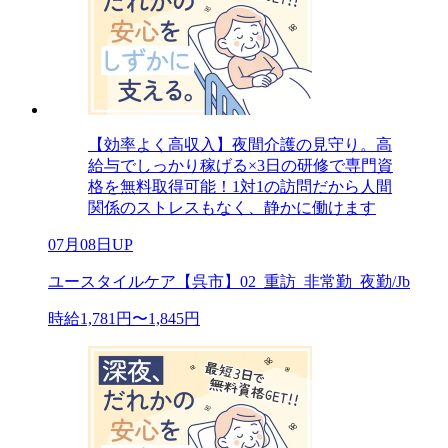
【効率よく高収入】夜間介護の見守り。高
給与でしっかり稼げる×3日の研修で専門資
格を無料取得可能！1対1の訪問だから人間
関係のストレスもなく、静かに働けます
07月08日UP
ユースタイルケア【呉市】02_重訪_非常勤_夜勤/Jb
時給1,781円〜1,845円