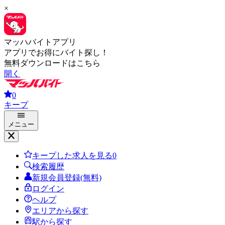
×
マッハバイトアプリ
アプリでお得にバイト探し！
無料ダウンロードはこちら
開く
0
キープ
メニュー
キープした求人を見る
0
検索履歴
新規会員登録(無料)
ログイン
ヘルプ
エリアから探す
駅から探す