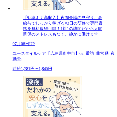
【効率よく高収入】夜間介護の見守り。高
給与でしっかり稼げる×3日の研修で専門資
格を無料取得可能！1対1の訪問だから人間
関係のストレスもなく、静かに働けます
07月08日UP
ユースタイルケア【広島県府中市】02_重訪_非常勤_夜
勤/Jb
時給1,781円〜1,845円