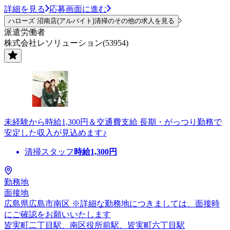
詳細を見る
応募画面に進む
ハローズ 沼南店(アルバイト)清掃のその他の求人を見る
派遣労働者
株式会社レソリューション(53954)
未経験から時給1,300円＆交通費支給 長期・がっつり勤務で
安定した収入が見込めます♪
清掃スタッフ
時給
1,300
円
勤務地
面接地
広島県広島市南区 ※詳細な勤務地につきましては、面接時
にご確認をお願いいたします
皆実町二丁目駅、南区役所前駅、皆実町六丁目駅