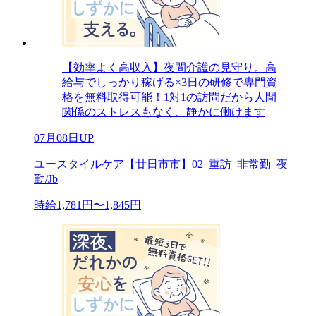
【効率よく高収入】夜間介護の見守り。高
給与でしっかり稼げる×3日の研修で専門資
格を無料取得可能！1対1の訪問だから人間
関係のストレスもなく、静かに働けます
07月08日UP
ユースタイルケア【廿日市市】02_重訪_非常勤_夜
勤/Jb
時給1,781円〜1,845円