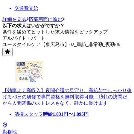
交通費支給
詳細を見る
応募画面に進む
以下の求人はいかがですか？
条件を緩めてヒットした求人情報をピックアップ
アルバイト・パート
ユースタイルケア【東広島市】02_重訪_非常勤_夜勤/Jb
【効率よく高収入】夜間介護の見守り。高給与でしっかり稼
げる×3日の研修で専門資格を無料取得可能！1対1の訪問だ
から人間関係のストレスもなく、静かに働けます
清掃スタッフ
時給
1,831
円〜
1,895
円
勤務地