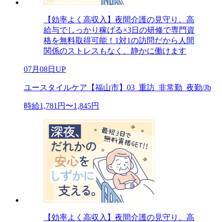
【効率よく高収入】夜間介護の見守り。高
給与でしっかり稼げる×3日の研修で専門資
格を無料取得可能！1対1の訪問だから人間
関係のストレスもなく、静かに働けます
07月08日UP
ユースタイルケア【福山市】03_重訪_非常勤_夜勤/Jb
時給1,781円〜1,845円
【効率よく高収入】夜間介護の見守り。高