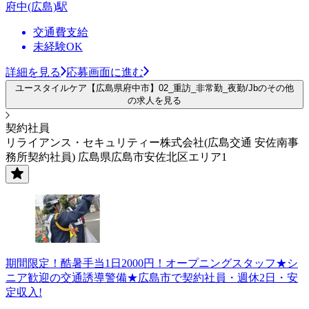
府中(広島)駅
交通費支給
未経験OK
詳細を見る
応募画面に進む
ユースタイルケア【広島県府中市】02_重訪_非常勤_夜勤/Jbのその他
の求人を見る
契約社員
リライアンス・セキュリティー株式会社(広島交通 安佐南事
務所契約社員) 広島県広島市安佐北区エリア1
期間限定！酷暑手当1日2000円！オープニングスタッフ★シ
ニア歓迎の交通誘導警備★広島市で契約社員・週休2日・安
定収入!