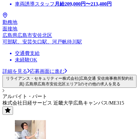
車両誘導スタッフ
月給
209,000
円〜
213,400
円
勤務地
面接地
広島県広島市安佐北区
可部駅、安芸矢口駅、河戸帆待川駅
交通費支給
未経験OK
詳細を見る
応募画面に進む
リライアンス・セキュリティー株式会社(広島交通 安佐南事務所契約社
員) 広島県広島市安佐北区エリア1のその他の求人を見る
アルバイト・パート
株式会社日経サービス 近畿大学広島キャンパス/ME315