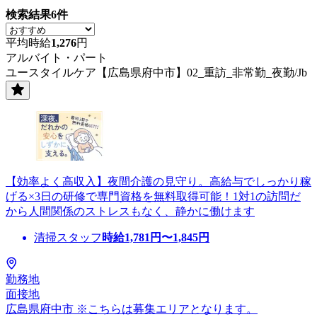
検索結果
6
件
平均時給
1,276
円
アルバイト・パート
ユースタイルケア【広島県府中市】02_重訪_非常勤_夜勤/Jb
【効率よく高収入】夜間介護の見守り。高給与でしっかり稼
げる×3日の研修で専門資格を無料取得可能！1対1の訪問だ
から人間関係のストレスもなく、静かに働けます
清掃スタッフ
時給
1,781
円〜
1,845
円
勤務地
面接地
広島県府中市 ※こちらは募集エリアとなります。