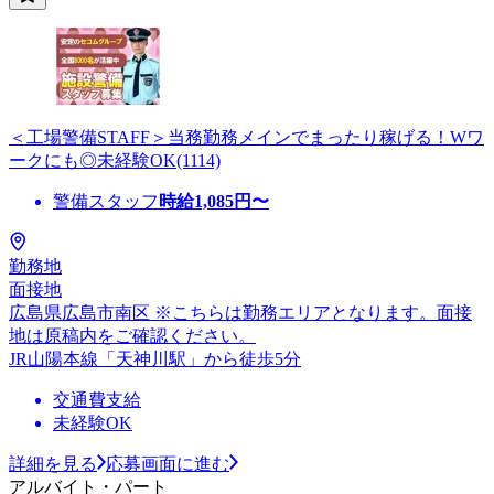
＜工場警備STAFF＞当務勤務メインでまったり稼げる！Wワ
ークにも◎未経験OK(1114)
警備スタッフ
時給
1,085
円〜
勤務地
面接地
広島県広島市南区 ※こちらは勤務エリアとなります。面接
地は原稿内をご確認ください。
JR山陽本線「天神川駅」から徒歩5分
交通費支給
未経験OK
詳細を見る
応募画面に進む
アルバイト・パート