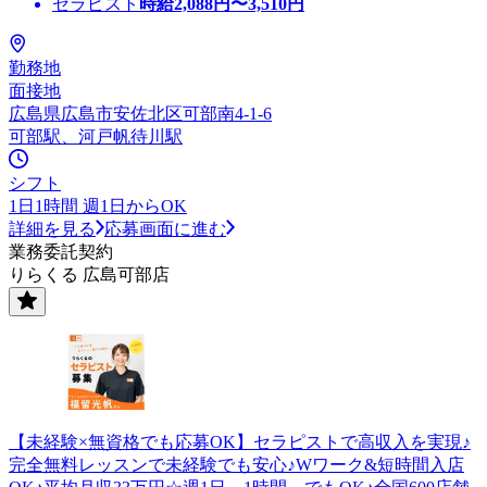
セラピスト
時給
2,088
円〜
3,510
円
勤務地
面接地
広島県広島市安佐北区可部南4-1-6
可部駅、河戸帆待川駅
シフト
1日1時間 週1日からOK
詳細を見る
応募画面に進む
業務委託契約
りらくる 広島可部店
【未経験×無資格でも応募OK】セラピストで高収入を実現♪
完全無料レッスンで未経験でも安心♪Wワーク&短時間入店