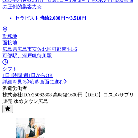
OK♪平均月収33万円☆週1日～1時間～でもOK♪全国600店舗
の圧倒的集客力☆
セラピスト
時給
2,088
円〜
3,510
円
勤務地
面接地
広島県広島市安佐北区可部南4-1-6
可部駅、河戸帆待川駅
シフト
1日1時間 週1日からOK
詳細を見る
応募画面に進む
派遣労働者
株式会社iDA/25062808 高時給1600円【DHC】コスメ/サプリ
販売 ゆめタウン広島