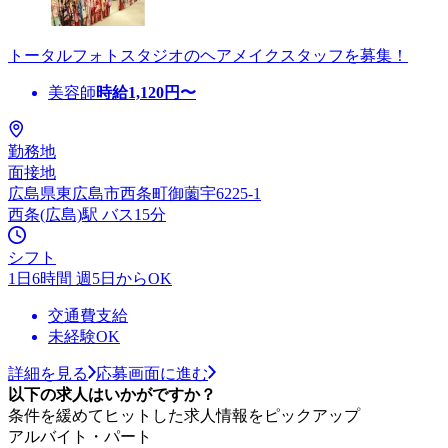
トータルフォトスタジオのヘアメイクスタッフを募集！
美容師
時給
1,120
円〜
勤務地
面接地
広島県東広島市西条町御薗宇6225-1
西条(広島)駅 バス15分
シフト
1日6時間 週5日からOK
交通費支給
未経験OK
詳細を見る
応募画面に進む
以下の求人はいかがですか？
条件を緩めてヒットした求人情報をピックアップ
アルバイト・パート