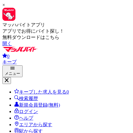
×
マッハバイトアプリ
アプリでお得にバイト探し！
無料ダウンロードはこちら
開く
0
キープ
メニュー
キープした求人を見る
0
検索履歴
新規会員登録(無料)
ログイン
ヘルプ
エリアから探す
駅から探す