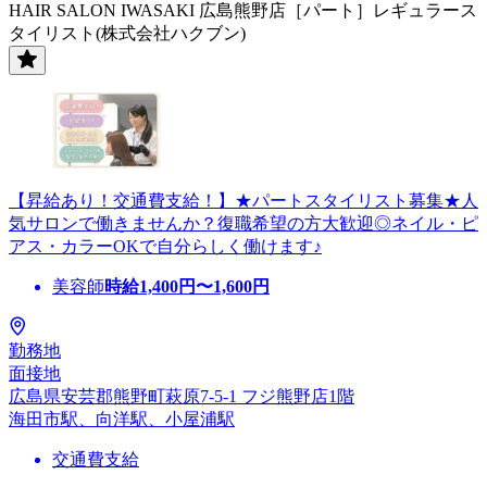
HAIR SALON IWASAKI 広島熊野店［パート］レギュラース
タイリスト(株式会社ハクブン)
【昇給あり！交通費支給！】★パートスタイリスト募集★人
気サロンで働きませんか？復職希望の方大歓迎◎ネイル・ピ
アス・カラーOKで自分らしく働けます♪
美容師
時給
1,400
円〜
1,600
円
勤務地
面接地
広島県安芸郡熊野町萩原7-5-1 フジ熊野店1階
海田市駅、向洋駅、小屋浦駅
交通費支給