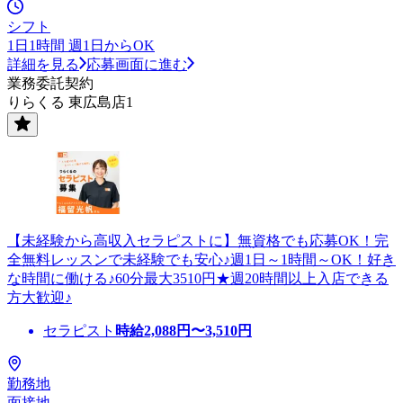
シフト
1日1時間 週1日からOK
詳細を見る
応募画面に進む
業務委託契約
りらくる 東広島店1
【未経験から高収入セラピストに】無資格でも応募OK！完
全無料レッスンで未経験でも安心♪週1日～1時間～OK！好き
な時間に働ける♪60分最大3510円★週20時間以上入店できる
方大歓迎♪
セラピスト
時給
2,088
円〜
3,510
円
勤務地
面接地