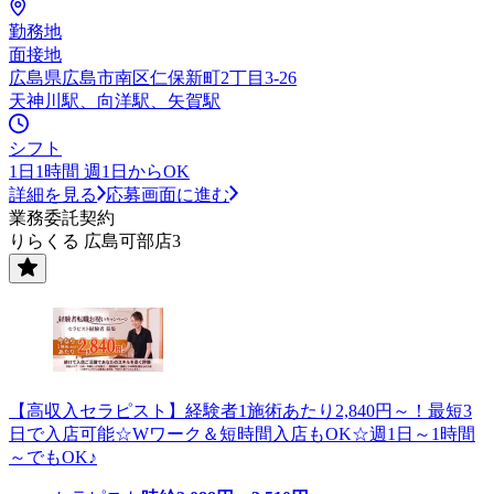
勤務地
面接地
広島県広島市南区仁保新町2丁目3-26
天神川駅、向洋駅、矢賀駅
シフト
1日1時間 週1日からOK
詳細を見る
応募画面に進む
業務委託契約
りらくる 広島可部店3
【高収入セラピスト】経験者1施術あたり2,840円～！最短3
日で入店可能☆Wワーク＆短時間入店もOK☆週1日～1時間
～でもOK♪