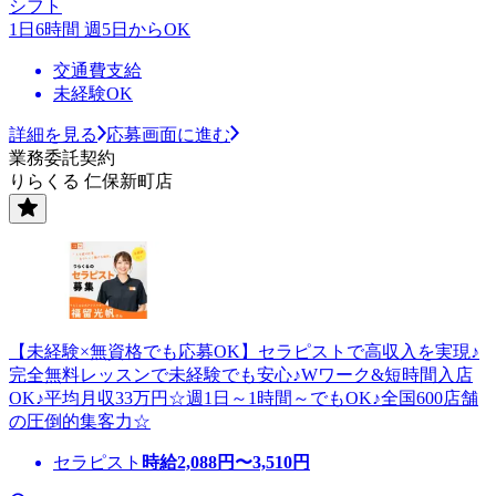
シフト
1日6時間 週5日からOK
交通費支給
未経験OK
詳細を見る
応募画面に進む
業務委託契約
りらくる 仁保新町店
【未経験×無資格でも応募OK】セラピストで高収入を実現♪
完全無料レッスンで未経験でも安心♪Wワーク&短時間入店
OK♪平均月収33万円☆週1日～1時間～でもOK♪全国600店舗
の圧倒的集客力☆
セラピスト
時給
2,088
円〜
3,510
円