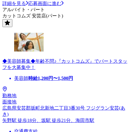
詳細を見る
応募画面に進む
アルバイト・パート
カットコムズ 安芸店(パート)
◆美容師募集◆年齢不問♪『カットコムズ』でパートスタッ
フを大募集中！
美容師
時給
1,200
円〜
1,500
円
勤務地
面接地
広島県安芸郡坂町北新地二丁目3番30号 フジグラン安芸(あ
き)
矢野駅 徒歩18分、坂駅 徒歩21分、海田市駅
交通費支給