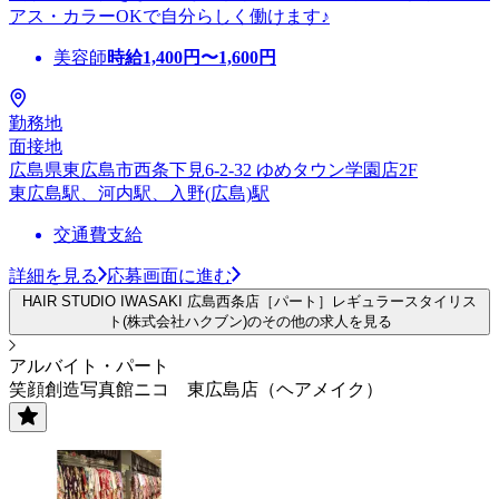
アス・カラーOKで自分らしく働けます♪
美容師
時給
1,400
円〜
1,600
円
勤務地
面接地
広島県東広島市西条下見6-2-32 ゆめタウン学園店2F
東広島駅、河内駅、入野(広島)駅
交通費支給
詳細を見る
応募画面に進む
HAIR STUDIO IWASAKI 広島西条店［パート］レギュラースタイリス
ト(株式会社ハクブン)のその他の求人を見る
アルバイト・パート
笑顔創造写真館ニコ 東広島店（ヘアメイク）