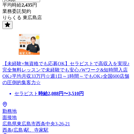
平均時給
2,435
円
業務委託契約
りらくる 東広島店
【未経験×無資格でも応募OK】セラピストで高収入を実現♪
完全無料レッスンで未経験でも安心♪Wワーク&短時間入店
OK♪平均月収33万円☆週1日～1時間～でもOK♪全国600店舗
の圧倒的集客力☆
セラピスト
時給
2,088
円〜
3,510
円
勤務地
面接地
広島県東広島市西条中央3-26-21
西条(広島)駅、寺家駅