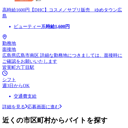
高時給1600円【DHC】コスメ／サプリ販売 ゆめタウン広
島
ビューティー系
時給
1,600
円
勤務地
面接地
広島県広島市南区 詳細な勤務地につきましては、面接時に
ご確認をお願いいたします
皆実町六丁目駅
シフト
週3日からOK
交通費支給
詳細を見る
応募画面に進む
近くの市区町村からバイトを探す