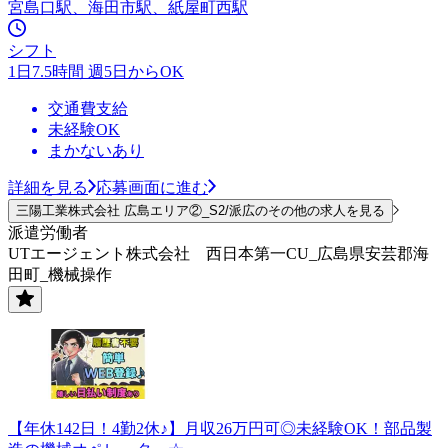
宮島口駅、海田市駅、紙屋町西駅
シフト
1日7.5時間 週5日からOK
交通費支給
未経験OK
まかないあり
詳細を見る
応募画面に進む
三陽工業株式会社 広島エリア②_S2/派広のその他の求人を見る
派遣労働者
UTエージェント株式会社 西日本第一CU_広島県安芸郡海
田町_機械操作
【年休142日！4勤2休♪】月収26万円可◎未経験OK！部品製