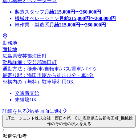
造の機械オペレーター☆
製造スタッフ
月給
215,000
円〜
260,000
円
機械オペレーション
月給
215,000
円〜
260,000
円
軽作業・製造系
月給
215,000
円〜
260,000
円
勤務地
面接地
広島県安芸郡海田町
勤務詳細：安芸郡海田町
通勤方法：徒歩/車/自転車/バス/電車/バイク
最寄り駅：海田市駅から徒歩13分・車4分
※構内の（無料）駐車場利用OK
交通費支給
未経験OK
詳細を見る
応募画面に進む
UTエージェント株式会社 西日本第一CU_広島県安芸郡海田町_機械操
作のその他の求人を見る
派遣労働者