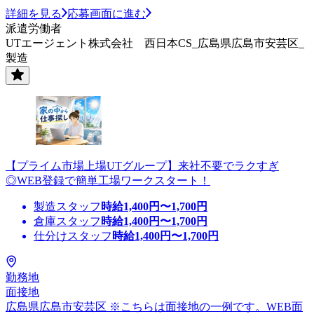
詳細を見る
応募画面に進む
派遣労働者
UTエージェント株式会社 西日本CS_広島県広島市安芸区_
製造
【プライム市場上場UTグループ】来社不要でラクすぎ
◎WEB登録で簡単工場ワークスタート！
製造スタッフ
時給
1,400
円〜
1,700
円
倉庫スタッフ
時給
1,400
円〜
1,700
円
仕分けスタッフ
時給
1,400
円〜
1,700
円
勤務地
面接地
広島県広島市安芸区 ※こちらは面接地の一例です。WEB面