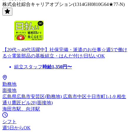
株式会社綜合キャリアオプション(1314GH0810G64★77-N)
【20代～40代活躍中】社保完備・派遣のお仕事☆週5で働け
る☆電装部品の基板組立・はんだ付け/日払いOK
組立スタッフ
時給
1,350
円〜
勤務地
面接地
広島県広島市安芸区(勤務地) 広島市中区十日市町1-1-9 相生
通り鷹匠ビル2F(面接地)
海田市駅、向洋駅
シフト
週5日からOK