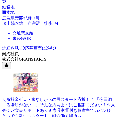
勤務地
面接地
広島県安芸郡府中町
JR山陽本線 向洋駅 徒歩5分
交通費支給
未経験OK
詳細を見る
応募画面に進む
契約社員
株式会社GRANSTARTS
＼所持金ゼロ・家なしからの再スタート応援！／ 「今日泊
まる場所がない…」そんな方もまずはご相談ください！即入
寮OK×食事サポートあり★家具家電付き個室寮でカバンひ
とつでも新生活スタート可能◎働く場所も