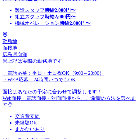
製造スタッフ
時給
2,000
円〜
組立スタッフ
時給
2,000
円〜
機械オペレーション
時給
2,000
円〜
勤務地
面接地
広島県向洋
※上記は実際の勤務地です
・電話応募：平日・土日祝OK（9:00～20:00）
・WEB応募：24時間いつでもOK
面接はあなたの予定に合わせて調整します！
Web面接・電話面接・対面面接から、ご希望の方法を選べま
す◎
交通費支給
未経験OK
まかないあり