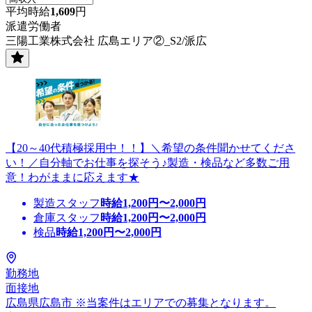
平均時給
1,609
円
派遣労働者
三陽工業株式会社 広島エリア②_S2/派広
【20～40代積極採用中！！】＼希望の条件聞かせてくださ
い！／自分軸でお仕事を探そう♪製造・検品など多数ご用
意！わがままに応えます★
製造スタッフ
時給
1,200
円〜
2,000
円
倉庫スタッフ
時給
1,200
円〜
2,000
円
検品
時給
1,200
円〜
2,000
円
勤務地
面接地
広島県広島市 ※当案件はエリアでの募集となります。