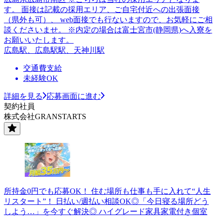
す。 面接は記載の採用エリア、ご自宅付近への出張面接
（県外も可）、 web面接でも行ないますので、お気軽にご相
談くださいませ。 ※内定の場合は富士宮市(静岡県)へ入寮を
お願いいたします。
広島駅、広島駅駅、天神川駅
交通費支給
未経験OK
詳細を見る
応募画面に進む
契約社員
株式会社GRANSTARTS
所持金0円でも応募OK！ 住む場所も仕事も手に入れて“人生
リスタート”！ 日払い/週払い相談OK◎「今日寝る場所どう
しよう…」を今すぐ解決◎ ハイグレード家具家電付き個室