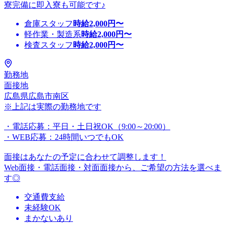
寮完備に即入寮も可能です♪
倉庫スタッフ
時給
2,000
円〜
軽作業・製造系
時給
2,000
円〜
検査スタッフ
時給
2,000
円〜
勤務地
面接地
広島県広島市南区
※上記は実際の勤務地です
・電話応募：平日・土日祝OK（9:00～20:00）
・WEB応募：24時間いつでもOK
面接はあなたの予定に合わせて調整します！
Web面接・電話面接・対面面接から、ご希望の方法を選べま
す◎
交通費支給
未経験OK
まかないあり