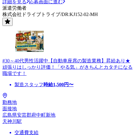
詳細を見る
応募画面に進む
派遣労働者
株式会社ドライブトライブ/DR:KJ152-02-MH
#30～40代男性活躍中【自動車座席の製造業務】昇給あり★
頑張りはしっかり評価！「やる気」がきちんとカタチになる
職場です！
製造スタッフ
時給
1,500
円〜
勤務地
面接地
広島県安芸郡府中町新地
天神川駅
交通費支給