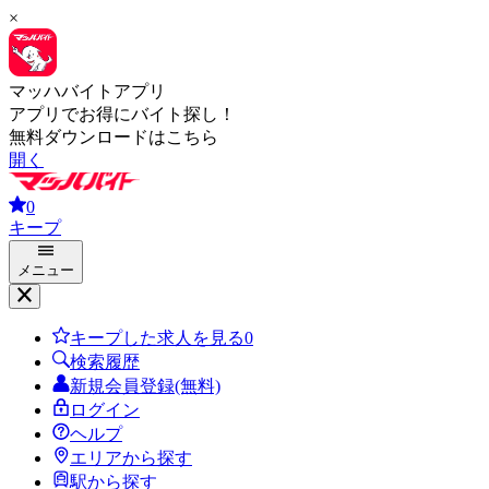
×
マッハバイトアプリ
アプリでお得にバイト探し！
無料ダウンロードはこちら
開く
0
キープ
メニュー
キープした求人を見る
0
検索履歴
新規会員登録(無料)
ログイン
ヘルプ
エリアから探す
駅から探す