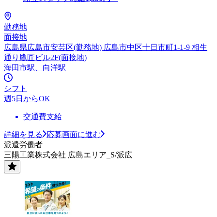
勤務地
面接地
広島県広島市安芸区(勤務地) 広島市中区十日市町1-1-9 相生
通り鷹匠ビル2F(面接地)
海田市駅、向洋駅
シフト
週5日からOK
交通費支給
詳細を見る
応募画面に進む
派遣労働者
三陽工業株式会社 広島エリア_S/派広