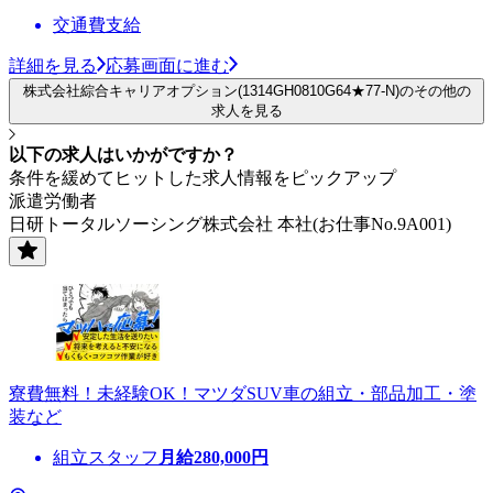
交通費支給
詳細を見る
応募画面に進む
株式会社綜合キャリアオプション(1314GH0810G64★77-N)のその他の
求人を見る
以下の求人はいかがですか？
条件を緩めてヒットした求人情報をピックアップ
派遣労働者
日研トータルソーシング株式会社 本社(お仕事No.9A001)
寮費無料！未経験OK！マツダSUV車の組立・部品加工・塗
装など
組立スタッフ
月給
280,000
円