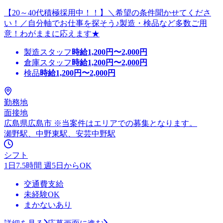
【20～40代積極採用中！！】＼希望の条件聞かせてくださ
い！／自分軸でお仕事を探そう♪製造・検品など多数ご用
意！わがままに応えます★
製造スタッフ
時給
1,200
円〜
2,000
円
倉庫スタッフ
時給
1,200
円〜
2,000
円
検品
時給
1,200
円〜
2,000
円
勤務地
面接地
広島県広島市 ※当案件はエリアでの募集となります。
瀬野駅、中野東駅、安芸中野駅
シフト
1日7.5時間 週5日からOK
交通費支給
未経験OK
まかないあり