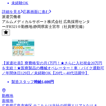
未経験OK
詳細を見る
応募画面に進む
派遣労働者
アルムメディカルサポート株式会社 広島採用センタ
ー/FH321※勤務地:静岡県富士宮市（社員寮完備）
【派遣社員】寮費格安の月1万円！★さらに入社祝金20万円
を支給！★医療製品の機械オペレーター！車・バイク通勤可
／年間休日129日／未経験OK【20代～40代活躍中】
製造スタッフ
時給
1,600
円
勤務地
面接地
広島県広島市南区 ※こちらは当社の採用エリアとなりま