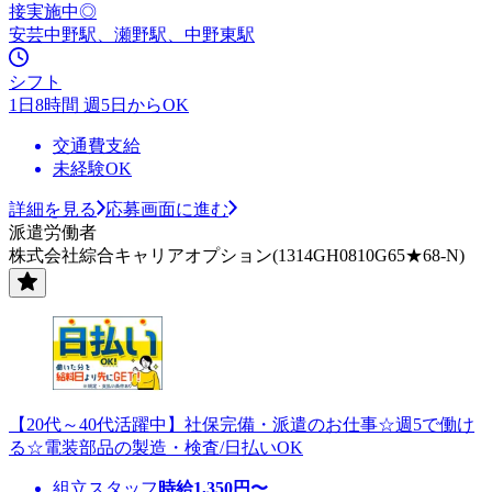
接実施中◎
安芸中野駅、瀬野駅、中野東駅
シフト
1日8時間 週5日からOK
交通費支給
未経験OK
詳細を見る
応募画面に進む
派遣労働者
株式会社綜合キャリアオプション(1314GH0810G65★68-N)
【20代～40代活躍中】社保完備・派遣のお仕事☆週5で働け
る☆電装部品の製造・検査/日払いOK
組立スタッフ
時給
1,350
円〜