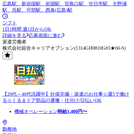
広島駅、新岩国駅、岩国駅、宮島口駅、廿日市駅、大野浦
駅、呉駅、可部駅、西条(広島)駅
シフト
1日1時間 週1日からOK
詳細を見る
応募画面に進む
派遣労働者
株式会社綜合キャリアオプション(1314GH0810G65★66-S)
【20代～40代活躍中】社保完備・派遣のお仕事☆週5で働け
る☆くるまドア部品の運搬・仕分け/日払いOK
機械オペレーション
時給
1,400
円〜
勤務地