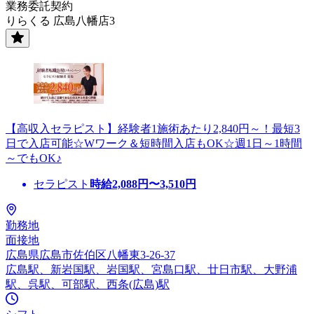
業務委託契約
りらくる 広島八幡店3
【高収入セラピスト】経験者1施術あたり2,840円～！最短3
日で入店可能☆Wワーク＆短時間入店もOK☆週1日～1時間
～でもOK♪
セラピスト
時給
2,088
円〜
3,510
円
勤務地
面接地
広島県広島市佐伯区八幡東3-26-37
広島駅、新岩国駅、岩国駅、宮島口駅、廿日市駅、大野浦
駅、呉駅、可部駅、西条(広島)駅