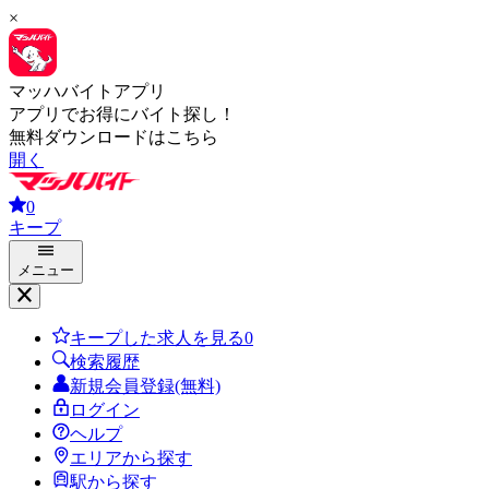
×
マッハバイトアプリ
アプリでお得にバイト探し！
無料ダウンロードはこちら
開く
0
キープ
メニュー
キープした求人を見る
0
検索履歴
新規会員登録(無料)
ログイン
ヘルプ
エリアから探す
駅から探す