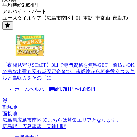
平均時給
2,054
円
アルバイト・パート
ユースタイルケア【広島市南区】01_重訪_非常勤_夜勤/Jb
【夜間見守りSTAFF】3日で専門資格を無料GET！前払いOK
で急な出費も安心◎安定企業で、未経験から将来役立つスキ
ルと高収入をその手に！
ホームヘルパー
時給
1,781
円〜
1,845
円
勤務地
面接地
広島県広島市南区 ※こちらは募集エリアとなります。
広島駅、広島駅駅、天神川駅