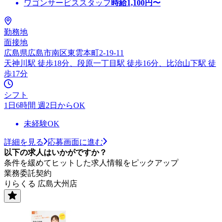
ワゴンサービススタッフ
時給
1,100
円〜
勤務地
面接地
広島県広島市南区東雲本町2-19-11
天神川駅 徒歩18分、段原一丁目駅 徒歩16分、比治山下駅 徒
歩17分
シフト
1日6時間 週2日からOK
未経験OK
詳細を見る
応募画面に進む
以下の求人はいかがですか？
条件を緩めてヒットした求人情報をピックアップ
業務委託契約
りらくる 広島大州店