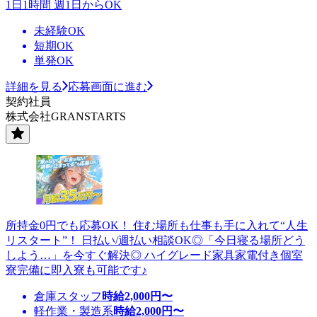
1日1時間 週1日からOK
未経験OK
短期OK
単発OK
詳細を見る
応募画面に進む
契約社員
株式会社GRANSTARTS
所持金0円でも応募OK！ 住む場所も仕事も手に入れて“人生
リスタート”！ 日払い/週払い相談OK◎「今日寝る場所どう
しよう…」を今すぐ解決◎ ハイグレード家具家電付き個室
寮完備に即入寮も可能です♪
倉庫スタッフ
時給
2,000
円〜
軽作業・製造系
時給
2,000
円〜