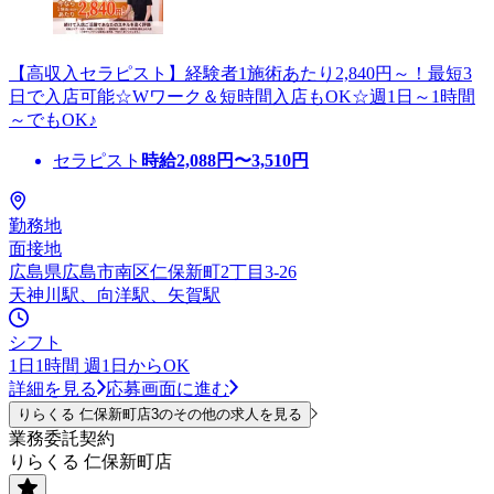
【高収入セラピスト】経験者1施術あたり2,840円～！最短3
日で入店可能☆Wワーク＆短時間入店もOK☆週1日～1時間
～でもOK♪
セラピスト
時給
2,088
円〜
3,510
円
勤務地
面接地
広島県広島市南区仁保新町2丁目3-26
天神川駅、向洋駅、矢賀駅
シフト
1日1時間 週1日からOK
詳細を見る
応募画面に進む
りらくる 仁保新町店3のその他の求人を見る
業務委託契約
りらくる 仁保新町店