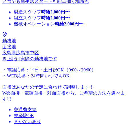
とつでも新生活スタート可能◎働く場所も
製造スタッフ
時給
2,000
円〜
組立スタッフ
時給
2,000
円〜
機械オペレーション
時給
2,000
円〜
勤務地
面接地
広島県広島市中区
※上記は実際の勤務地です
・電話応募：平日・土日祝OK（9:00～20:00）
・WEB応募：24時間いつでもOK
面接はあなたの予定に合わせて調整します！
Web面接・電話面接・対面面接から、ご希望の方法を選べま
す◎
交通費支給
未経験OK
まかないあり