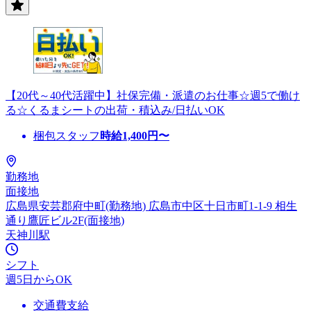
【20代～40代活躍中】社保完備・派遣のお仕事☆週5で働け
る☆くるまシートの出荷・積込み/日払いOK
梱包スタッフ
時給
1,400
円〜
勤務地
面接地
広島県安芸郡府中町(勤務地) 広島市中区十日市町1-1-9 相生
通り鷹匠ビル2F(面接地)
天神川駅
シフト
週5日からOK
交通費支給