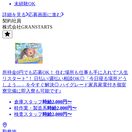
未経験OK
詳細を見る
応募画面に進む
契約社員
株式会社GRANSTARTS
所持金0円でも応募OK！ 住む場所も仕事も手に入れて“人生
リスタート”！ 日払い/週払い相談OK◎「今日寝る場所どう
しよう…」を今すぐ解決◎ ハイグレード家具家電付き個室
寮完備に即入寮も可能です♪
倉庫スタッフ
時給
2,000
円〜
軽作業・製造系
時給
2,000
円〜
検査スタッフ
時給
2,000
円〜
勤務地