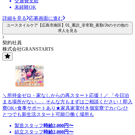
交通費支給
未経験OK
詳細を見る
応募画面に進む
ユースタイルケア【広島市南区】01_重訪_非常勤_夜勤/Jbのその他の
求人を見る
契約社員
株式会社GRANSTARTS
＼所持金ゼロ・家なしからの再スタート応援！／ 「今日泊
まる場所がない…」そんな方もまずはご相談ください！即入
寮OK×食事サポートあり★家具家電付き個室寮でカバンひ
とつでも新生活スタート可能◎働く場所も
製造スタッフ
時給
2,000
円〜
組立スタッフ
時給
2,000
円〜