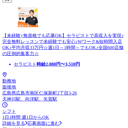
【未経験×無資格でも応募OK】セラピストで高収入を実現♪
完全無料レッスンで未経験でも安心♪Wワーク&短時間入店
OK♪平均月収33万円☆週1日～1時間～でもOK♪全国600店舗
の圧倒的集客力☆
セラピスト
時給
2,088
円〜
3,510
円
勤務地
面接地
広島県広島市南区仁保新町2丁目3-26
天神川駅、向洋駅、矢賀駅
シフト
1日1時間 週1日からOK
詳細を見る
応募画面に進む