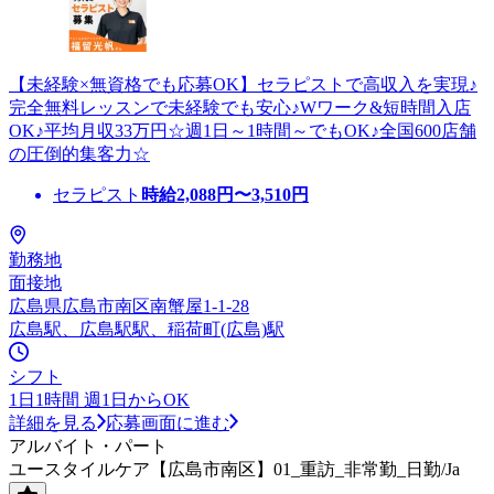
【未経験×無資格でも応募OK】セラピストで高収入を実現♪
完全無料レッスンで未経験でも安心♪Wワーク&短時間入店
OK♪平均月収33万円☆週1日～1時間～でもOK♪全国600店舗
の圧倒的集客力☆
セラピスト
時給
2,088
円〜
3,510
円
勤務地
面接地
広島県広島市南区南蟹屋1-1-28
広島駅、広島駅駅、稲荷町(広島)駅
シフト
1日1時間 週1日からOK
詳細を見る
応募画面に進む
アルバイト・パート
ユースタイルケア【広島市南区】01_重訪_非常勤_日勤/Ja