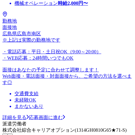
機械オペレーション
時給
2,000
円〜
勤務地
面接地
広島県広島市南区
※上記は実際の勤務地です
・電話応募：平日・土日祝OK（9:00～20:00）
・WEB応募：24時間いつでもOK
面接はあなたの予定に合わせて調整します！
Web面接・電話面接・対面面接から、ご希望の方法を選べま
す◎
交通費支給
未経験OK
まかないあり
詳細を見る
応募画面に進む
派遣労働者
株式会社綜合キャリアオプション(1314GH0810G65★71-S)