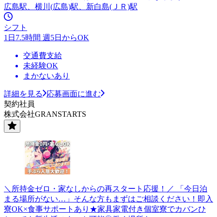
広島駅、横川(広島)駅、新白島(ＪＲ)駅
シフト
1日7.5時間 週5日からOK
交通費支給
未経験OK
まかないあり
詳細を見る
応募画面に進む
契約社員
株式会社GRANSTARTS
＼所持金ゼロ・家なしからの再スタート応援！／ 「今日泊
まる場所がない…」そんな方もまずはご相談ください！即入
寮OK×食事サポートあり★家具家電付き個室寮でカバンひ