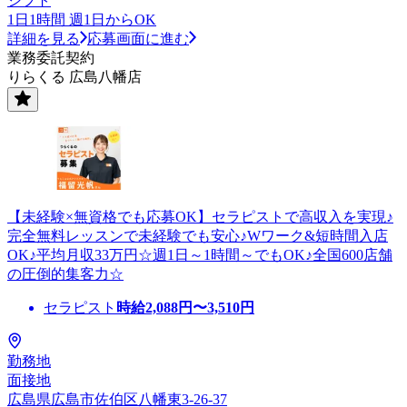
シフト
1日1時間 週1日からOK
詳細を見る
応募画面に進む
業務委託契約
りらくる 広島八幡店
【未経験×無資格でも応募OK】セラピストで高収入を実現♪
完全無料レッスンで未経験でも安心♪Wワーク&短時間入店
OK♪平均月収33万円☆週1日～1時間～でもOK♪全国600店舗
の圧倒的集客力☆
セラピスト
時給
2,088
円〜
3,510
円
勤務地
面接地
広島県広島市佐伯区八幡東3-26-37