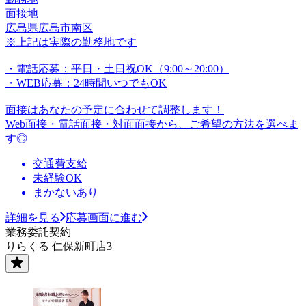
面接地
広島県広島市南区
※上記は実際の勤務地です
・電話応募：平日・土日祝OK（9:00～20:00）
・WEB応募：24時間いつでもOK
面接はあなたの予定に合わせて調整します！
Web面接・電話面接・対面面接から、ご希望の方法を選べま
す◎
交通費支給
未経験OK
まかないあり
詳細を見る
応募画面に進む
業務委託契約
りらくる 仁保新町店3