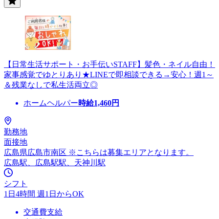
【日常生活サポート・お手伝いSTAFF】髪色・ネイル自由！
家事感覚でゆとりあり★LINEで即相談できる→安心！週1～
＆残業なしで私生活両立◎
ホームヘルパー
時給
1,460
円
勤務地
面接地
広島県広島市南区 ※こちらは募集エリアとなります。
広島駅、広島駅駅、天神川駅
シフト
1日4時間 週1日からOK
交通費支給