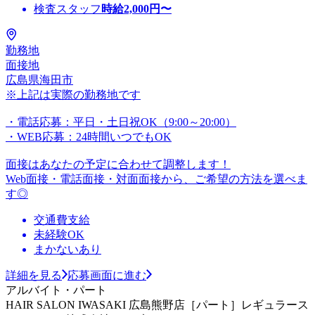
検査スタッフ
時給
2,000
円〜
勤務地
面接地
広島県海田市
※上記は実際の勤務地です
・電話応募：平日・土日祝OK（9:00～20:00）
・WEB応募：24時間いつでもOK
面接はあなたの予定に合わせて調整します！
Web面接・電話面接・対面面接から、ご希望の方法を選べま
す◎
交通費支給
未経験OK
まかないあり
詳細を見る
応募画面に進む
アルバイト・パート
HAIR SALON IWASAKI 広島熊野店［パート］レギュラース