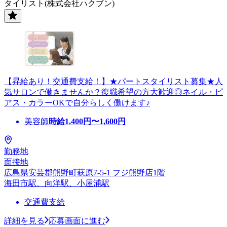
タイリスト(株式会社ハクブン)
【昇給あり！交通費支給！】★パートスタイリスト募集★人
気サロンで働きませんか？復職希望の方大歓迎◎ネイル・ピ
アス・カラーOKで自分らしく働けます♪
美容師
時給
1,400
円〜
1,600
円
勤務地
面接地
広島県安芸郡熊野町萩原7-5-1 フジ熊野店1階
海田市駅、向洋駅、小屋浦駅
交通費支給
詳細を見る
応募画面に進む