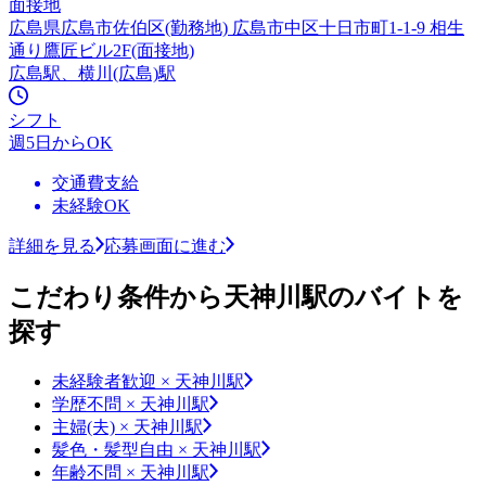
面接地
広島県広島市佐伯区(勤務地) 広島市中区十日市町1-1-9 相生
通り鷹匠ビル2F(面接地)
広島駅、横川(広島)駅
シフト
週5日からOK
交通費支給
未経験OK
詳細を見る
応募画面に進む
こだわり条件から天神川駅のバイトを
探す
未経験者歓迎 × 天神川駅
学歴不問 × 天神川駅
主婦(夫) × 天神川駅
髪色・髪型自由 × 天神川駅
年齢不問 × 天神川駅