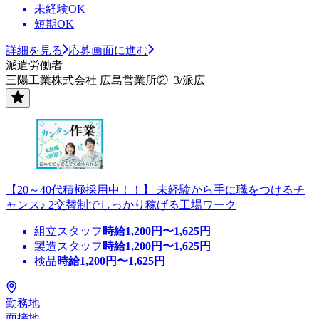
未経験OK
短期OK
詳細を見る
応募画面に進む
派遣労働者
三陽工業株式会社 広島営業所②_3/派広
【20～40代積極採用中！！】 未経験から手に職をつけるチ
ャンス♪ 2交替制でしっかり稼げる工場ワーク
組立スタッフ
時給
1,200
円〜
1,625
円
製造スタッフ
時給
1,200
円〜
1,625
円
検品
時給
1,200
円〜
1,625
円
勤務地
面接地