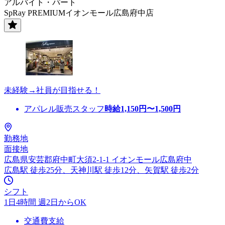
アルバイト・パート
SpRay PREMIUMイオンモール広島府中店
未経験→社員が目指せる！
アパレル販売スタッフ
時給
1,150
円〜
1,500
円
勤務地
面接地
広島県安芸郡府中町大須2-1-1 イオンモール広島府中
広島駅 徒歩25分、天神川駅 徒歩12分、矢賀駅 徒歩2分
シフト
1日4時間 週2日からOK
交通費支給