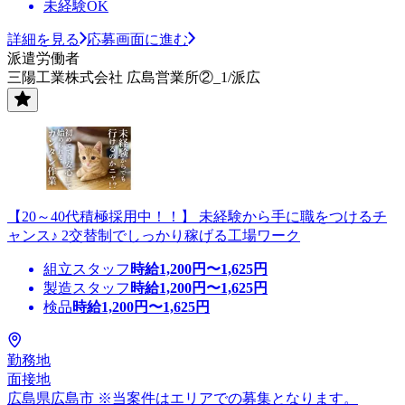
未経験OK
詳細を見る
応募画面に進む
派遣労働者
三陽工業株式会社 広島営業所②_1/派広
【20～40代積極採用中！！】 未経験から手に職をつけるチ
ャンス♪ 2交替制でしっかり稼げる工場ワーク
組立スタッフ
時給
1,200
円〜
1,625
円
製造スタッフ
時給
1,200
円〜
1,625
円
検品
時給
1,200
円〜
1,625
円
勤務地
面接地
広島県広島市 ※当案件はエリアでの募集となります。