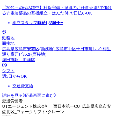
【20代～40代活躍中】社保完備・派遣のお仕事☆週5で働け
る☆電装部品の基板組立・はんだ付け/日払いOK
組立スタッフ
時給
1,350
円〜
勤務地
面接地
広島県広島市安芸区(勤務地) 広島市中区十日市町1-1-9 相生
通り鷹匠ビル2F(面接地)
海田市駅、向洋駅
シフト
週5日からOK
交通費支給
詳細を見る
応募画面に進む
派遣労働者
UTエージェント株式会社 西日本第一CU_広島県広島市安
佐北区_フォークリフト･クレーン