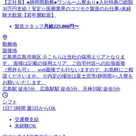
【正社員】●静岡県勤務●ワンルーム寮あり●入社特典◎総額
30万円支給！安定☆医療業界のコツモク製造のお仕事♪未経
験大歓迎【若年層歓迎】
製造スタッフ
月給
225,000
円〜
勤務地
面接地
広島県広島市南区 ※こちらは当社の採用エリアとなりま
す。 面接は記載の採用エリア、ご自宅付近への出張面接
（県外も可）、 web面接でも行ないますので、お気軽にご相
談くださいませ。 ※内定の場合は富士宮市(静岡県)へ入寮を
お願いいたします。
広島駅 徒歩5分、広島駅駅 徒歩5分、天神川駅 徒歩5分
シフト
1日7.5時間 週5日からOK
交通費支給
未経験OK