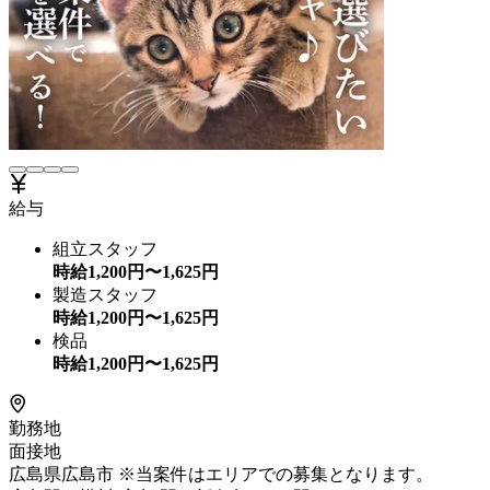
給与
組立スタッフ
時給
1,200
円〜
1,625
円
製造スタッフ
時給
1,200
円〜
1,625
円
検品
時給
1,200
円〜
1,625
円
勤務地
面接地
広島県広島市 ※当案件はエリアでの募集となります。