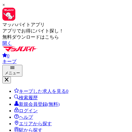
×
マッハバイトアプリ
アプリでお得にバイト探し！
無料ダウンロードはこちら
開く
0
キープ
メニュー
キープした求人を見る
0
検索履歴
新規会員登録(無料)
ログイン
ヘルプ
エリアから探す
駅から探す