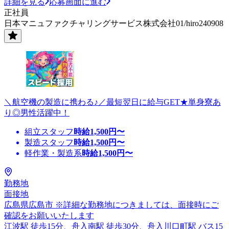
詳細を見る
応募画面に進む
正社員
日本マニュファクチャリングサービス株式会社01/hiro240908
＼航空機の製造に携わる♪／最短翌日に給与GET★単身寮あ
り◎男性活躍中！
組立スタッフ
時給
1,500
円〜
製造スタッフ
時給
1,500
円〜
軽作業・製造系
時給
1,500
円〜
勤務地
面接地
広島県広島市 ※詳細な勤務地につきましては、面接時にご
確認をお願いいたします
江波駅 徒歩15分、舟入南駅 徒歩30分、舟入川口町駅 バス15