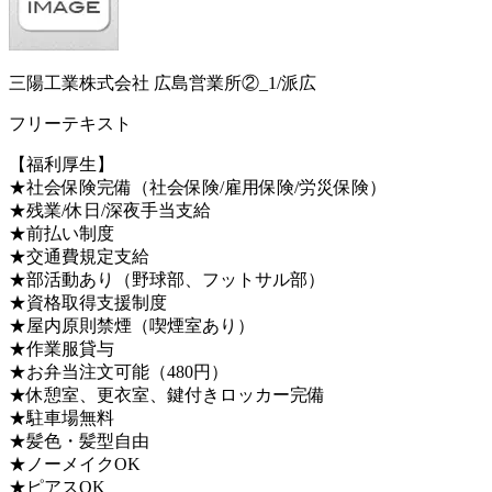
三陽工業株式会社 広島営業所②_1/派広
フリーテキスト
【福利厚生】
★社会保険完備（社会保険/雇用保険/労災保険）
★残業/休日/深夜手当支給
★前払い制度
★交通費規定支給
★部活動あり（野球部、フットサル部）
★資格取得支援制度
★屋内原則禁煙（喫煙室あり）
★作業服貸与
★お弁当注文可能（480円）
★休憩室、更衣室、鍵付きロッカー完備
★駐車場無料
★髪色・髪型自由
★ノーメイクOK
★ピアスOK