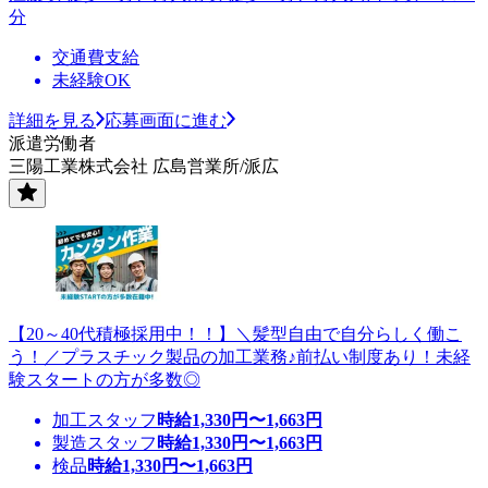
分
交通費支給
未経験OK
詳細を見る
応募画面に進む
派遣労働者
三陽工業株式会社 広島営業所/派広
【20～40代積極採用中！！】＼髪型自由で自分らしく働こ
う！／プラスチック製品の加工業務♪前払い制度あり！未経
験スタートの方が多数◎
加工スタッフ
時給
1,330
円〜
1,663
円
製造スタッフ
時給
1,330
円〜
1,663
円
検品
時給
1,330
円〜
1,663
円