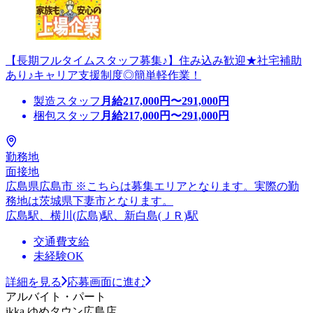
【長期フルタイムスタッフ募集♪】住み込み歓迎★社宅補助
あり♪キャリア支援制度◎簡単軽作業！
製造スタッフ
月給
217,000
円〜
291,000
円
梱包スタッフ
月給
217,000
円〜
291,000
円
勤務地
面接地
広島県広島市 ※こちらは募集エリアとなります。実際の勤
務地は茨城県下妻市となります。
広島駅、横川(広島)駅、新白島(ＪＲ)駅
交通費支給
未経験OK
詳細を見る
応募画面に進む
アルバイト・パート
ikka ゆめタウン広島店