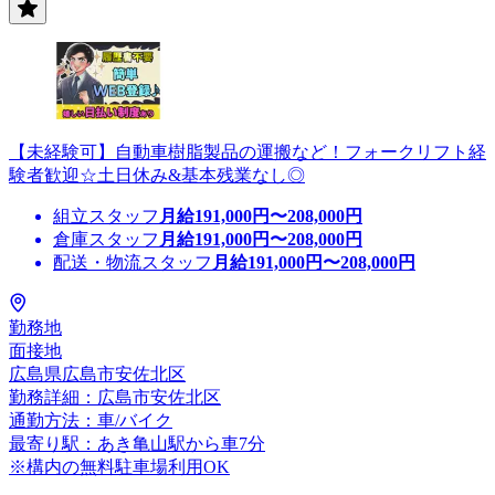
【未経験可】自動車樹脂製品の運搬など！フォークリフト経
験者歓迎☆土日休み&基本残業なし◎
組立スタッフ
月給
191,000
円〜
208,000
円
倉庫スタッフ
月給
191,000
円〜
208,000
円
配送・物流スタッフ
月給
191,000
円〜
208,000
円
勤務地
面接地
広島県広島市安佐北区
勤務詳細：広島市安佐北区
通勤方法：車/バイク
最寄り駅：あき亀山駅から車7分
※構内の無料駐車場利用OK