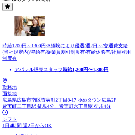
時給1200円～1300円※経験により優遇/週2日～/交通費支給
(当社規定内)/昇給有/従業員割引制度有/有給休暇有/社員登用
制度有
アパレル販売スタッフ
時給
1,200
円〜
1,300
円
勤務地
面接地
広島県広島市南区皆実町2丁目8-17 ゆめタウン広島2F
皆実町二丁目駅 徒歩4分、皆実町六丁目駅 徒歩4分
シフト
1日4時間 週2日からOK