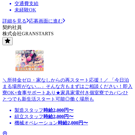
交通費支給
未経験OK
詳細を見る
応募画面に進む
契約社員
株式会社GRANSTARTS
＼所持金ゼロ・家なしからの再スタート応援！／ 「今日泊
まる場所がない…」そんな方もまずはご相談ください！即入
寮OK×食事サポートあり★家具家電付き個室寮でカバンひ
とつでも新生活スタート可能◎働く場所も
製造スタッフ
時給
2,000
円〜
組立スタッフ
時給
2,000
円〜
機械オペレーション
時給
2,000
円〜