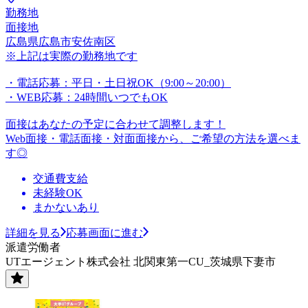
勤務地
面接地
広島県広島市安佐南区
※上記は実際の勤務地です
・電話応募：平日・土日祝OK（9:00～20:00）
・WEB応募：24時間いつでもOK
面接はあなたの予定に合わせて調整します！
Web面接・電話面接・対面面接から、ご希望の方法を選べま
す◎
交通費支給
未経験OK
まかないあり
詳細を見る
応募画面に進む
派遣労働者
UTエージェント株式会社 北関東第一CU_茨城県下妻市