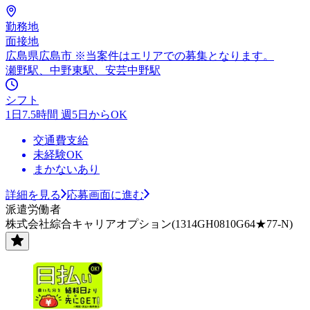
勤務地
面接地
広島県広島市 ※当案件はエリアでの募集となります。
瀬野駅、中野東駅、安芸中野駅
シフト
1日7.5時間 週5日からOK
交通費支給
未経験OK
まかないあり
詳細を見る
応募画面に進む
派遣労働者
株式会社綜合キャリアオプション(1314GH0810G64★77-N)