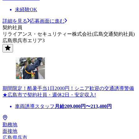
未経験OK
詳細を見る
応募画面に進む
契約社員
リライアンス・セキュリティー株式会社(広島交通契約社員)
広島県呉市エリア3
期間限定！酷暑手当1日2000円！シニア歓迎の交通誘導警備
★広島市で契約社員・週休2日・安定収入!
車両誘導スタッフ
月給
209,000
円〜
213,400
円
勤務地
面接地
広島県呉市