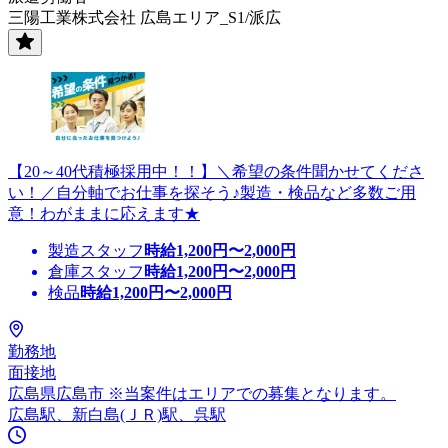
三陽工業株式会社 広島エリア_S1/派広
【20～40代積極採用中！！】＼希望の条件聞かせてくださ
い！／自分軸でお仕事を探そう♪製造・検品など多数ご用
意！わがままに応えます★
製造スタッフ
時給
1,200
円〜
2,000
円
倉庫スタッフ
時給
1,200
円〜
2,000
円
検品
時給
1,200
円〜
2,000
円
勤務地
面接地
広島県広島市 ※当案件はエリアでの募集となります。
広島駅、新白島(ＪＲ)駅、呉駅