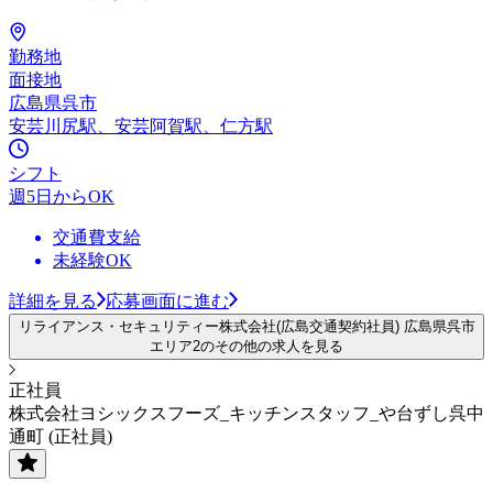
勤務地
面接地
広島県呉市
安芸川尻駅、安芸阿賀駅、仁方駅
シフト
週5日からOK
交通費支給
未経験OK
詳細を見る
応募画面に進む
リライアンス・セキュリティー株式会社(広島交通契約社員) 広島県呉市
エリア2のその他の求人を見る
正社員
株式会社ヨシックスフーズ_キッチンスタッフ_や台ずし呉中
通町 (正社員)