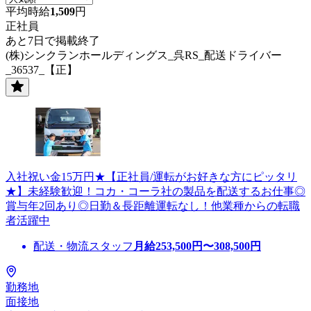
平均時給
1,509
円
正社員
あと7日で掲載終了
(株)シンクランホールディングス_呉RS_配送ドライバー
_36537_【正】
入社祝い金15万円★【正社員/運転がお好きな方にピッタリ
★】未経験歓迎！コカ・コーラ社の製品を配送するお仕事◎
賞与年2回あり◎日勤＆長距離運転なし！他業種からの転職
者活躍中
配送・物流スタッフ
月給
253,500
円〜
308,500
円
勤務地
面接地