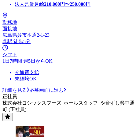
法人営業
月給
210,000
円〜
250,000
円
勤務地
面接地
広島県呉市本通2-1-23
呉駅 徒歩5分
シフト
1日7時間 週5日からOK
交通費支給
未経験OK
詳細を見る
応募画面に進む
正社員
株式会社ヨシックスフーズ_ホールスタッフ_や台ずし呉中通
町 (正社員)