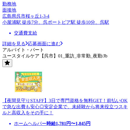
勤務地
面接地
広島県呉市桜ヶ丘1-3-4
小屋浦駅 徒歩7分、呉ポートピア駅 徒歩10分、呉駅
交通費支給
詳細を見る
応募画面に進む
アルバイト・パート
ユースタイルケア【呉市】01_重訪_非常勤_夜勤/Jb
【夜間見守りSTAFF】3日で専門資格を無料GET！前払いOK
で急な出費も安心◎安定企業で、未経験から将来役立つスキ
ルと高収入をその手に！
ホームヘルパー
時給
1,781
円〜
1,845
円