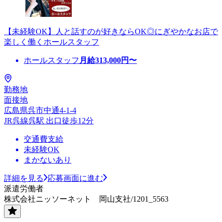
【未経験OK】人と話すのが好きならOK◎にぎやかなお店で
楽しく働くホールスタッフ
ホールスタッフ
月給
313,000
円〜
勤務地
面接地
広島県呉市中通4-1-4
JR呉線呉駅 出口徒歩12分
交通費支給
未経験OK
まかないあり
詳細を見る
応募画面に進む
派遣労働者
株式会社ニッソーネット 岡山支社/1201_5563