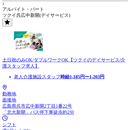
アルバイト・パート
ツクイ呉広中新開(デイサービス)
土日祝のみOK/ダブルワークOK【ツクイのデイサービス/介
護スタッフ求人】
老人介護施設スタッフ
時給
1,185
円〜
1,203
円
勤務地
面接地
広島県呉市広中新開2丁目1番22号
「北大新開」バス停下車徒歩約2分
シフト