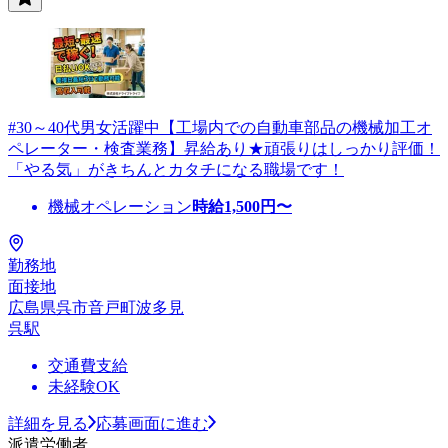
#30～40代男女活躍中【工場内での自動車部品の機械加工オ
ペレーター・検査業務】昇給あり★頑張りはしっかり評価！
「やる気」がきちんとカタチになる職場です！
機械オペレーション
時給
1,500
円〜
勤務地
面接地
広島県呉市音戸町波多見
呉駅
交通費支給
未経験OK
詳細を見る
応募画面に進む
派遣労働者