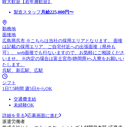
験大歓迎【若年層歓迎】
製造スタッフ
月給
225,000
円〜
勤務地
面接地
広島県呉市 ※こちらは当社の採用エリアとなります。 面接
は記載の採用エリア、ご自宅付近への出張面接（県外も
可）、 web面接でも行ないますので、お気軽にご相談くださ
いませ。 ※内定の場合は富士宮市(静岡県)へ入寮をお願いい
たします。
呉駅、新広駅、広駅
シフト
1日7.5時間 週5日からOK
交通費支給
未経験OK
詳細を見る
応募画面に進む
派遣労働者