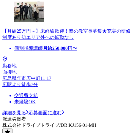
【月給25万円～】未経験歓迎！塾の教室長募集★充実の研修
制度あり◎エリア外への転勤なし
個別指導講師
月給
250,000
円〜
勤務地
面接地
広島県呉市広中町11-17
広駅より徒歩7分
交通費支給
未経験OK
詳細を見る
応募画面に進む
派遣労働者
株式会社ドライブトライブ/DR:KJ156-01-MH