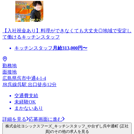
【入社祝金あり】料理ができなくても大丈夫◎地域で安定し
て働けるキッチンスタッフ
キッチンスタッフ
月給
313,000
円〜
勤務地
面接地
広島県呉市中通4-1-4
JR呉線呉駅 出口徒歩12分
交通費支給
未経験OK
まかないあり
詳細を見る
応募画面に進む
株式会社ヨシックスフーズ_キッチンスタッフ_や台ずし呉中通町 (正社
員)のその他の求人を見る