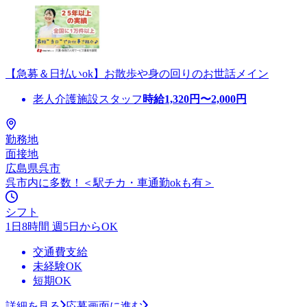
【急募＆日払いok】お散歩や身の回りのお世話メイン
老人介護施設スタッフ
時給
1,320
円〜
2,000
円
勤務地
面接地
広島県呉市
呉市内に多数！＜駅チカ・車通勤okも有＞
シフト
1日8時間 週5日からOK
交通費支給
未経験OK
短期OK
詳細を見る
応募画面に進む