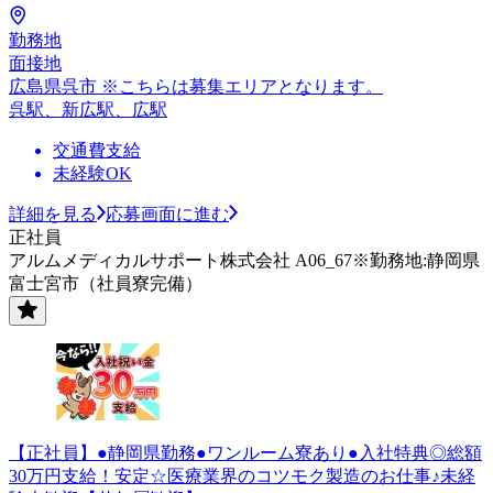
勤務地
面接地
広島県呉市 ※こちらは募集エリアとなります。
呉駅、新広駅、広駅
交通費支給
未経験OK
詳細を見る
応募画面に進む
正社員
アルムメディカルサポート株式会社 A06_67※勤務地:静岡県
富士宮市（社員寮完備）
【正社員】●静岡県勤務●ワンルーム寮あり●入社特典◎総額
30万円支給！安定☆医療業界のコツモク製造のお仕事♪未経