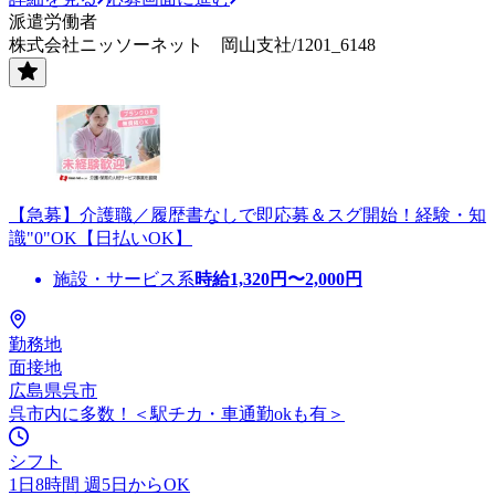
派遣労働者
株式会社ニッソーネット 岡山支社/1201_6148
【急募】介護職／履歴書なしで即応募＆スグ開始！経験・知
識"0"OK【日払いOK】
施設・サービス系
時給
1,320
円〜
2,000
円
勤務地
面接地
広島県呉市
呉市内に多数！＜駅チカ・車通勤okも有＞
シフト
1日8時間 週5日からOK