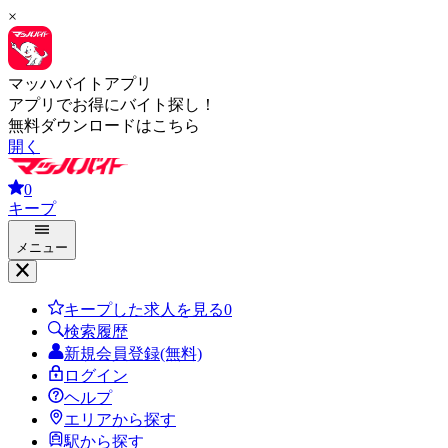
×
マッハバイトアプリ
アプリでお得にバイト探し！
無料ダウンロードはこちら
開く
0
キープ
メニュー
キープした求人を見る
0
検索履歴
新規会員登録(無料)
ログイン
ヘルプ
エリアから探す
駅から探す