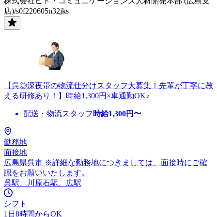
株式会社ヒト・コミュニケーションズ人材開発本部 (広島支
店)/s0f220605n32jks
【呉◎深夜帯の物流仕分けスタッフ大募集！先輩が丁寧に教
える研修あり！】時給1,300円×車通勤OK♪
配送・物流スタッフ
時給
1,300
円〜
勤務地
面接地
広島県呉市 ※詳細な勤務地につきましては、面接時にご確
認をお願いいたします。
呉駅、川原石駅、広駅
シフト
1日8時間からOK