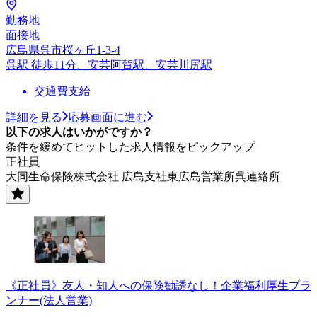
勤務地
面接地
広島県呉市桜ヶ丘1-3-4
呉駅 徒歩11分、安芸阿賀駅、安芸川尻駅
交通費支給
詳細を見る
応募画面に進む
以下の求人はいかがですか？
条件を緩めてヒットした求人情報をピックアップ
正社員
大同生命保険株式会社 広島支社東広島営業所呉連絡所
《正社員》友人・知人への保険勧誘なし！企業福利厚生プラ
ンナー(法人営業)