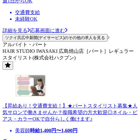
週1日からOK
交通費支給
未経験OK
詳細を見る
応募画面に進む
ツクイ呉広中新開(デイサービス)のその他の求人を見る
アルバイト・パート
HAIR STUDIO IWASAKI 広島焼山店［パート］レギュラー
スタイリスト(株式会社ハクブン)
【昇給あり！交通費支給！】★パートスタイリスト募集★人
気サロンで働きませんか？復職希望の方大歓迎◎ネイル・ピ
アス・カラーOKで自分らしく働けます♪
美容師
時給
1,400
円〜
1,600
円