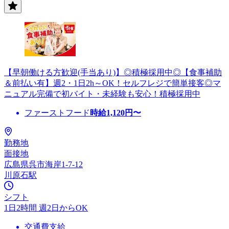
【早朝働ける方歓迎(手当あり)】◎積極採用中◎【食事補助
＆前払い有】週2・1日2h～OK！セルフレジで簡単接客◎マ
ニュアル完備で初バイト・未経験も安心！積極採用中
ファーストフード
時給
1,120
円〜
勤務地
面接地
広島県呉市海岸1-7-12
川原石駅
シフト
1日2時間 週2日からOK
交通費支給