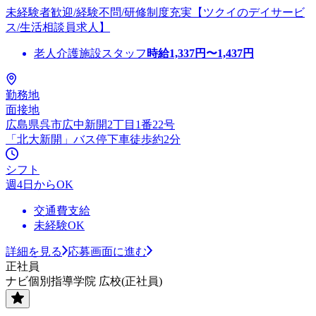
未経験者歓迎/経験不問/研修制度充実【ツクイのデイサービ
ス/生活相談員求人】
老人介護施設スタッフ
時給
1,337
円〜
1,437
円
勤務地
面接地
広島県呉市広中新開2丁目1番22号
「北大新開」バス停下車徒歩約2分
シフト
週4日からOK
交通費支給
未経験OK
詳細を見る
応募画面に進む
正社員
ナビ個別指導学院 広校(正社員)