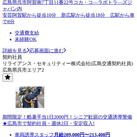
広島県呉市阿賀南7丁目11番22号コカ・コ―ラボトラ―ズジ
ャパン内
安芸阿賀駅から徒歩10分 新広駅から徒歩18分 広駅から車
で8分
交通費支給
未経験OK
詳細を見る
応募画面に進む
契約社員
リライアンス・セキュリティー株式会社(広島交通契約社員)
広島県呉市エリア2
期間限定！酷暑手当1日2000円！シニア歓迎の交通誘導警備
★広島市で契約社員・週休2日・安定収入!
車両誘導スタッフ
月給
209,000
円〜
213,400
円