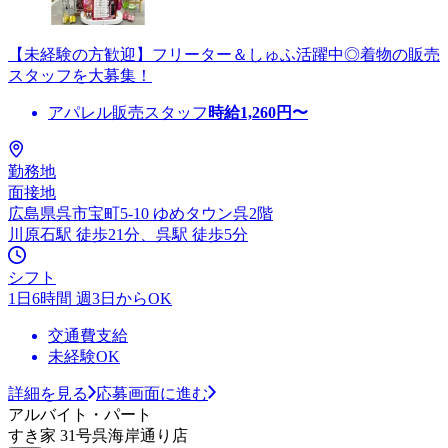
【未経験の方歓迎】フリーター＆しゅふ活躍中◎着物の販売
スタッフを大募集！
アパレル販売スタッフ
時給
1,260
円〜
勤務地
面接地
広島県呉市宝町5-10 ゆめタウン呉2階
川原石駅 徒歩21分、呉駅 徒歩5分
シフト
1日6時間 週3日からOK
交通費支給
未経験OK
詳細を見る
応募画面に進む
アルバイト・パート
すき家 31号呉海岸通り店