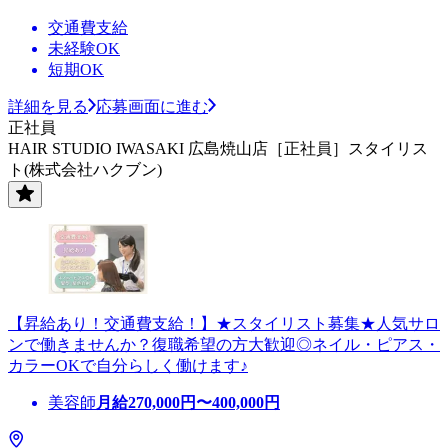
交通費支給
未経験OK
短期OK
詳細を見る
応募画面に進む
正社員
HAIR STUDIO IWASAKI 広島焼山店［正社員］スタイリス
ト(株式会社ハクブン)
【昇給あり！交通費支給！】★スタイリスト募集★人気サロ
ンで働きませんか？復職希望の方大歓迎◎ネイル・ピアス・
カラーOKで自分らしく働けます♪
美容師
月給
270,000
円〜
400,000
円