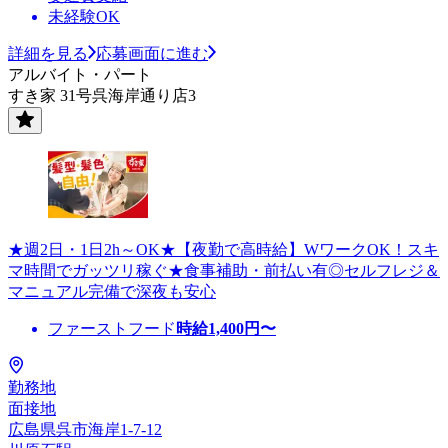
未経験OK
詳細を見る
応募画面に進む
アルバイト・パート
すき家 31号呉海岸通り店3
★週2日・1日2h～OK★【夜勤で高時給】WワークOK！スキ
マ時間でガッツリ稼ぐ★食事補助・前払い有◎セルフレジ＆
マニュアル完備で深夜も安心
ファーストフード
時給
1,400
円〜
勤務地
面接地
広島県呉市海岸1-7-12