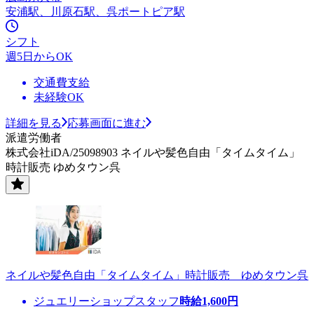
安浦駅、川原石駅、呉ポートピア駅
シフト
週5日からOK
交通費支給
未経験OK
詳細を見る
応募画面に進む
派遣労働者
株式会社iDA/25098903 ネイルや髪色自由「タイムタイム」
時計販売 ゆめタウン呉
ネイルや髪色自由「タイムタイム」時計販売 ゆめタウン呉
ジュエリーショップスタッフ
時給
1,600
円