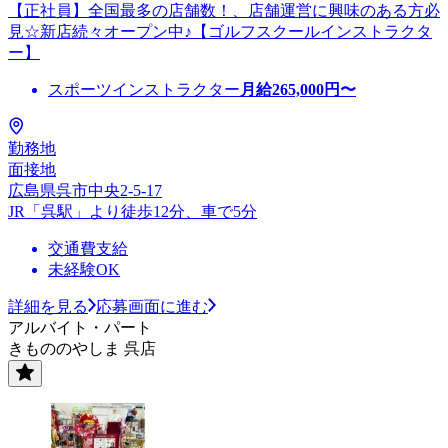
【正社員】全国最多の店舗数！、店舗運営に興味のある方必
見☆新店続々オープン中♪【ゴルフスクールインストラクタ
ー】
スポーツインストラクター
月給
265,000
円〜
勤務地
面接地
広島県呉市中央2-5-17
JR「呉駅」より徒歩12分、車で5分
交通費支給
未経験OK
詳細を見る
応募画面に進む
アルバイト・パート
きもののやしま 呉店