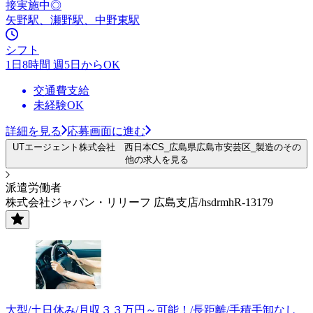
接実施中◎
矢野駅、瀬野駅、中野東駅
シフト
1日8時間 週5日からOK
交通費支給
未経験OK
詳細を見る
応募画面に進む
UTエージェント株式会社 西日本CS_広島県広島市安芸区_製造のその
他の求人を見る
派遣労働者
株式会社ジャパン・リリーフ 広島支店/hsdrmhR-13179
大型/土日休み/月収３３万円～可能！/長距離/手積手卸なし