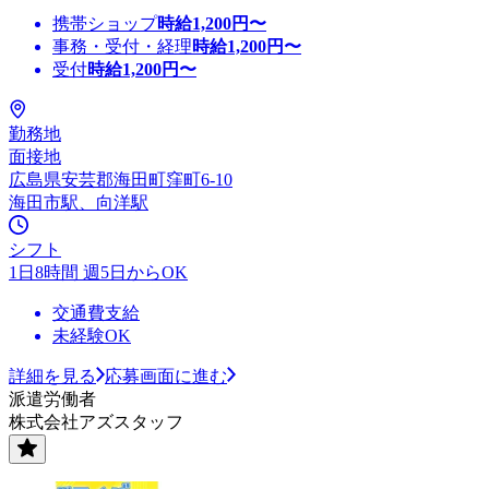
携帯ショップ
時給
1,200
円〜
事務・受付・経理
時給
1,200
円〜
受付
時給
1,200
円〜
勤務地
面接地
広島県安芸郡海田町窪町6-10
海田市駅、向洋駅
シフト
1日8時間 週5日からOK
交通費支給
未経験OK
詳細を見る
応募画面に進む
派遣労働者
株式会社アズスタッフ