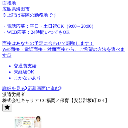
面接地
広島県海田市
※上記は実際の勤務地です
・電話応募：平日・土日祝OK（9:00～20:00）
・WEB応募：24時間いつでもOK
面接はあなたの予定に合わせて調整します！
Web面接・電話面接・対面面接から、ご希望の方法を選べま
す◎
交通費支給
未経験OK
まかないあり
詳細を見る
応募画面に進む
派遣労働者
株式会社キャリア CC福岡／保育【安芸郡坂町-001】