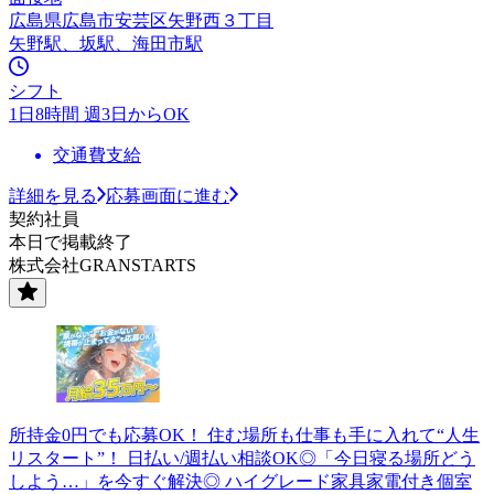
広島県広島市安芸区矢野西３丁目
矢野駅、坂駅、海田市駅
シフト
1日8時間 週3日からOK
交通費支給
詳細を見る
応募画面に進む
契約社員
本日で掲載終了
株式会社GRANSTARTS
所持金0円でも応募OK！ 住む場所も仕事も手に入れて“人生
リスタート”！ 日払い/週払い相談OK◎「今日寝る場所どう
しよう…」を今すぐ解決◎ ハイグレード家具家電付き個室