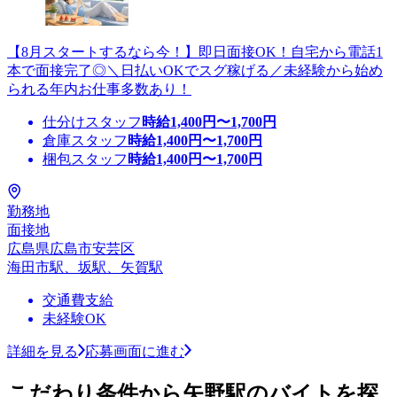
【8月スタートするなら今！】即日面接OK！自宅から電話1
本で面接完了◎＼日払いOKでスグ稼げる／未経験から始め
られる年内お仕事多数あり！
仕分けスタッフ
時給
1,400
円〜
1,700
円
倉庫スタッフ
時給
1,400
円〜
1,700
円
梱包スタッフ
時給
1,400
円〜
1,700
円
勤務地
面接地
広島県広島市安芸区
海田市駅、坂駅、矢賀駅
交通費支給
未経験OK
詳細を見る
応募画面に進む
こだわり条件から矢野駅のバイトを探