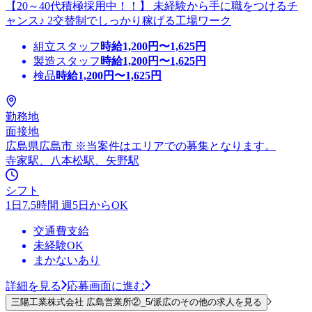
【20～40代積極採用中！！】 未経験から手に職をつけるチ
ャンス♪ 2交替制でしっかり稼げる工場ワーク
組立スタッフ
時給
1,200
円〜
1,625
円
製造スタッフ
時給
1,200
円〜
1,625
円
検品
時給
1,200
円〜
1,625
円
勤務地
面接地
広島県広島市 ※当案件はエリアでの募集となります。
寺家駅、八本松駅、矢野駅
シフト
1日7.5時間 週5日からOK
交通費支給
未経験OK
まかないあり
詳細を見る
応募画面に進む
三陽工業株式会社 広島営業所②_5/派広のその他の求人を見る