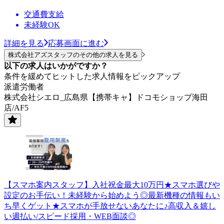
交通費支給
未経験OK
詳細を見る
応募画面に進む
株式会社アズスタッフのその他の求人を見る
以下の求人はいかがですか？
条件を緩めてヒットした求人情報をピックアップ
派遣労働者
株式会社シエロ_広島県【携帯キャ】ドコモショップ海田
店/AF5
【スマホ案内スタッフ】入社祝金最大10万円★スマホ選びや
設定のお手伝い！未経験から始めよう◎最新機種の情報もい
ち早くゲット★スマホが手放せないあなたに♪高収入＆嬉し
い週払い/スピード採用・WEB面談◎