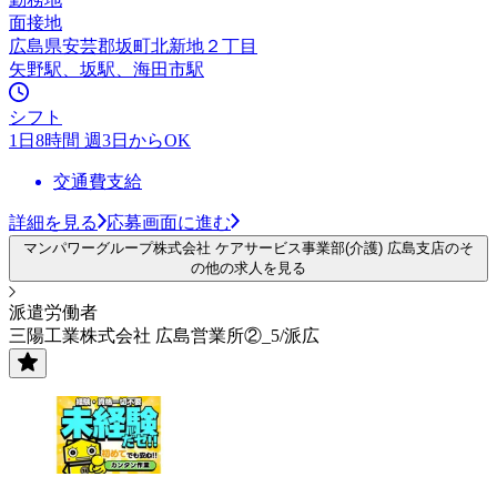
面接地
広島県安芸郡坂町北新地２丁目
矢野駅、坂駅、海田市駅
シフト
1日8時間 週3日からOK
交通費支給
詳細を見る
応募画面に進む
マンパワーグループ株式会社 ケアサービス事業部(介護) 広島支店のそ
の他の求人を見る
派遣労働者
三陽工業株式会社 広島営業所②_5/派広