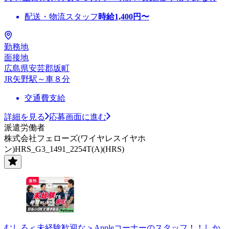
配送・物流スタッフ
時給
1,400
円〜
勤務地
面接地
広島県安芸郡坂町
JR矢野駅～車８分
交通費支給
詳細を見る
応募画面に進む
派遣労働者
株式会社フェローズ(ワイヤレスイヤホ
ン)HRS_G3_1491_2254T(A)(HRS)
むしろ＜未経験歓迎な＞Appleコーナーのスタッフ！！しか