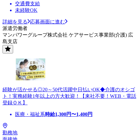
交通費支給
未経験OK
詳細を見る
応募画面に進む
派遣労働者
マンパワーグループ株式会社 ケアサービス事業部(介護) 広
島支店
経験が活かせる◎20～50代活躍中日払いOK◆介護のオシゴ
ト！実務経験1年以上の方大歓迎！【来社不要！WEB・電話
登録ＯＫ】
医療・福祉系
時給
1,300
円〜
1,400
円
勤務地
面接地