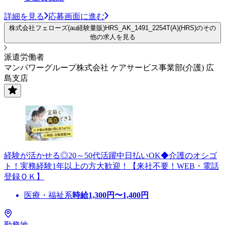
詳細を見る
応募画面に進む
株式会社フェローズ(au経験量販)HRS_AK_1491_2254T(A)(HRS)のその
他の求人を見る
派遣労働者
マンパワーグループ株式会社 ケアサービス事業部(介護) 広
島支店
経験が活かせる◎20～50代活躍中日払いOK◆介護のオシゴ
ト！実務経験1年以上の方大歓迎！【来社不要！WEB・電話
登録ＯＫ】
医療・福祉系
時給
1,300
円〜
1,400
円
勤務地