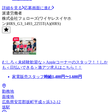
詳細を見る
応募画面に進む
派遣労働者
株式会社フェローズ(ワイヤレスイヤホ
ン)HRS_G3_1493_2255T(A)(HRS)
むしろ＜未経験歓迎な＞Appleコーナーのスタッフ！！しか
も＜日払いできる＞激アツ求人はこちら！！
家電販売スタッフ
時給
1,400
円〜
1,600
円
勤務地
面接地
広島県安芸郡坂町平成ヶ浜3-2-12
坂駅