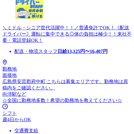
＼ミドル・シニア世代活躍中！！／普通免許でOK！《配送
ドライバー》運転に集中できる◎体の負担は極少！！来社不
要・電話登録OK！
配送・物流スタッフ
日給
13,125
円〜
16,407
円
勤務地
面接地
広島県安芸郡府中町 こちらは募集エリアです。勤務地は原
稿内をご確認ください。
向洋駅など
☆全国に勤務地多数！希望の勤務地を教えてください☆
シフト
週4日からOK
交通費支給