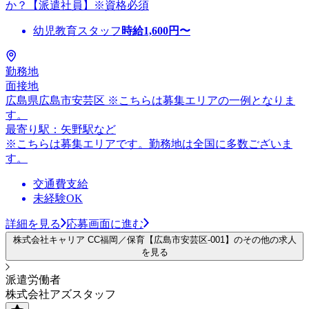
か？【派遣社員】※資格必須
幼児教育スタッフ
時給
1,600
円〜
勤務地
面接地
広島県広島市安芸区 ※こちらは募集エリアの一例となりま
す。
最寄り駅：矢野駅など
※こちらは募集エリアです。勤務地は全国に多数ございま
す。
交通費支給
未経験OK
詳細を見る
応募画面に進む
株式会社キャリア CC福岡／保育【広島市安芸区-001】のその他の求人
を見る
派遣労働者
株式会社アズスタッフ