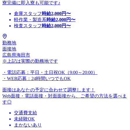
寮完備に即入寮も可能です♪
倉庫スタッフ
時給
2,000
円〜
軽作業・製造系
時給
2,000
円〜
検査スタッフ
時給
2,000
円〜
勤務地
面接地
広島県海田市
※上記は実際の勤務地です
・電話応募：平日・土日祝OK（9:00～20:00）
・WEB応募：24時間いつでもOK
面接はあなたの予定に合わせて調整します！
Web面接・電話面接・対面面接から、ご希望の方法を選べま
す◎
交通費支給
未経験OK
まかないあり