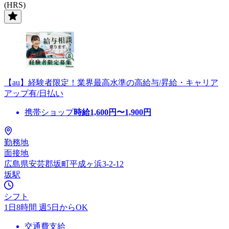
(HRS)
【au】経験者限定！業界最高水準の高給与/昇給・キャリア
アップ有/日払い
携帯ショップ
時給
1,600
円〜
1,900
円
勤務地
面接地
広島県安芸郡坂町平成ヶ浜3-2-12
坂駅
シフト
1日8時間 週5日からOK
交通費支給