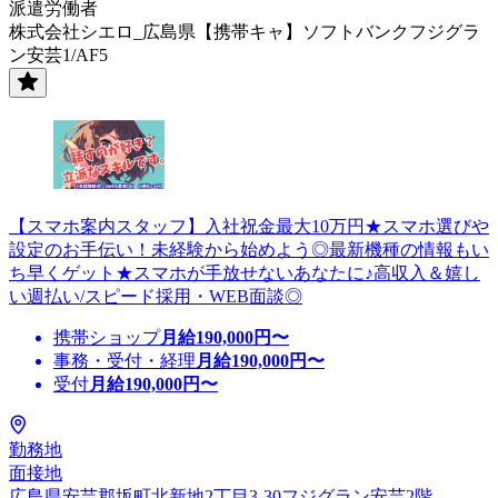
派遣労働者
株式会社シエロ_広島県【携帯キャ】ソフトバンクフジグラ
ン安芸1/AF5
【スマホ案内スタッフ】入社祝金最大10万円★スマホ選びや
設定のお手伝い！未経験から始めよう◎最新機種の情報もい
ち早くゲット★スマホが手放せないあなたに♪高収入＆嬉し
い週払い/スピード採用・WEB面談◎
携帯ショップ
月給
190,000
円〜
事務・受付・経理
月給
190,000
円〜
受付
月給
190,000
円〜
勤務地
面接地
広島県安芸郡坂町北新地2丁目3-30フジグラン安芸2階