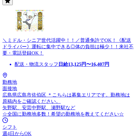
＼ミドル・シニア世代活躍中！！／普通免許でOK！《配送
ドライバー》運転に集中できる◎体の負担は極少！！来社不
要・電話登録OK！
配送・物流スタッフ
日給
13,125
円〜
16,407
円
勤務地
面接地
広島県広島市佐伯区 ＊こちらは募集エリアです。勤務地は
原稿内をご確認ください。
矢野駅、安芸中野駅、瀬野駅など
☆全国に勤務地多数！希望の勤務地を教えてください☆
シフト
週4日からOK