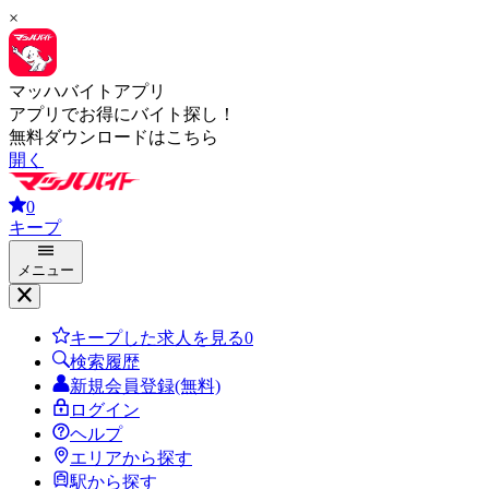
×
マッハバイトアプリ
アプリでお得にバイト探し！
無料ダウンロードはこちら
開く
0
キープ
メニュー
キープした求人を見る
0
検索履歴
新規会員登録(無料)
ログイン
ヘルプ
エリアから探す
駅から探す