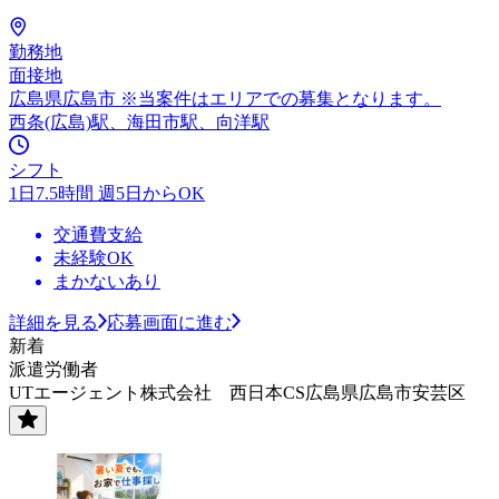
勤務地
面接地
広島県広島市 ※当案件はエリアでの募集となります。
西条(広島)駅、海田市駅、向洋駅
シフト
1日7.5時間 週5日からOK
交通費支給
未経験OK
まかないあり
詳細を見る
応募画面に進む
新着
派遣労働者
UTエージェント株式会社 西日本CS広島県広島市安芸区