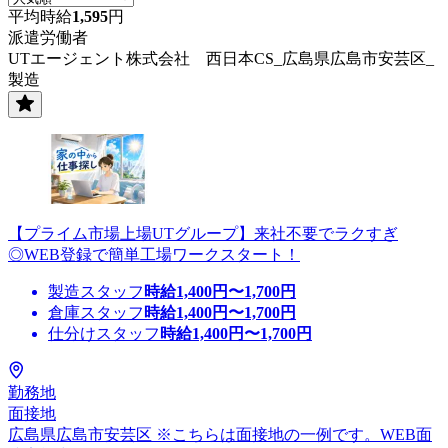
平均時給
1,595
円
派遣労働者
UTエージェント株式会社 西日本CS_広島県広島市安芸区_
製造
【プライム市場上場UTグループ】来社不要でラクすぎ
◎WEB登録で簡単工場ワークスタート！
製造スタッフ
時給
1,400
円〜
1,700
円
倉庫スタッフ
時給
1,400
円〜
1,700
円
仕分けスタッフ
時給
1,400
円〜
1,700
円
勤務地
面接地
広島県広島市安芸区 ※こちらは面接地の一例です。WEB面