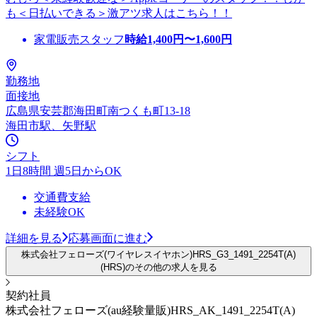
も＜日払いできる＞激アツ求人はこちら！！
家電販売スタッフ
時給
1,400
円〜
1,600
円
勤務地
面接地
広島県安芸郡海田町南つくも町13-18
海田市駅、矢野駅
シフト
1日8時間 週5日からOK
交通費支給
未経験OK
詳細を見る
応募画面に進む
株式会社フェローズ(ワイヤレスイヤホン)HRS_G3_1491_2254T(A)
(HRS)のその他の求人を見る
契約社員
株式会社フェローズ(au経験量販)HRS_AK_1491_2254T(A)