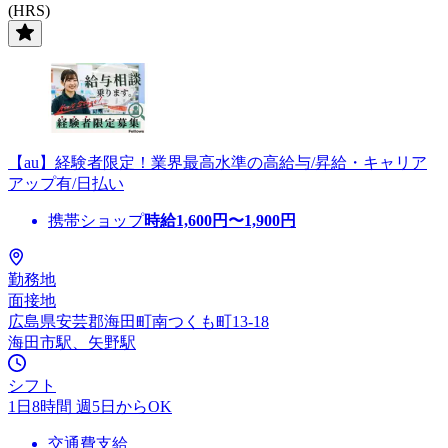
(HRS)
【au】経験者限定！業界最高水準の高給与/昇給・キャリア
アップ有/日払い
携帯ショップ
時給
1,600
円〜
1,900
円
勤務地
面接地
広島県安芸郡海田町南つくも町13-18
海田市駅、矢野駅
シフト
1日8時間 週5日からOK
交通費支給