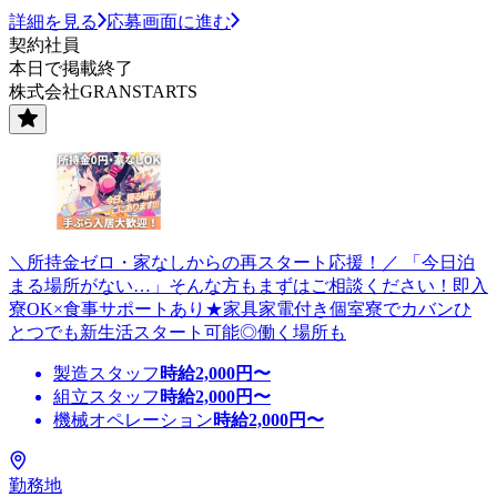
詳細を見る
応募画面に進む
契約社員
本日で掲載終了
株式会社GRANSTARTS
＼所持金ゼロ・家なしからの再スタート応援！／ 「今日泊
まる場所がない…」そんな方もまずはご相談ください！即入
寮OK×食事サポートあり★家具家電付き個室寮でカバンひ
とつでも新生活スタート可能◎働く場所も
製造スタッフ
時給
2,000
円〜
組立スタッフ
時給
2,000
円〜
機械オペレーション
時給
2,000
円〜
勤務地