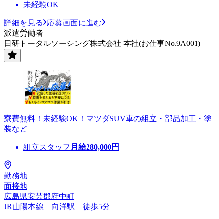
未経験OK
詳細を見る
応募画面に進む
派遣労働者
日研トータルソーシング株式会社 本社(お仕事No.9A001)
寮費無料！未経験OK！マツダSUV車の組立・部品加工・塗
装など
組立スタッフ
月給
280,000
円
勤務地
面接地
広島県安芸郡府中町
JR山陽本線 向洋駅 徒歩5分