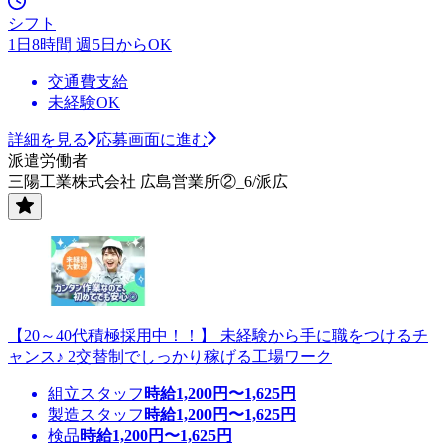
シフト
1日8時間 週5日からOK
交通費支給
未経験OK
詳細を見る
応募画面に進む
派遣労働者
三陽工業株式会社 広島営業所②_6/派広
【20～40代積極採用中！！】 未経験から手に職をつけるチ
ャンス♪ 2交替制でしっかり稼げる工場ワーク
組立スタッフ
時給
1,200
円〜
1,625
円
製造スタッフ
時給
1,200
円〜
1,625
円
検品
時給
1,200
円〜
1,625
円