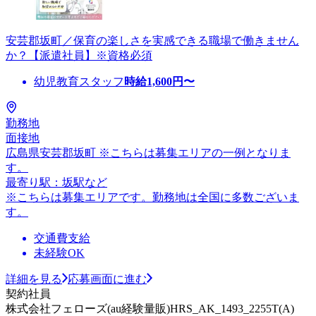
安芸郡坂町／保育の楽しさを実感できる職場で働きません
か？【派遣社員】※資格必須
幼児教育スタッフ
時給
1,600
円〜
勤務地
面接地
広島県安芸郡坂町 ※こちらは募集エリアの一例となりま
す。
最寄り駅：坂駅など
※こちらは募集エリアです。勤務地は全国に多数ございま
す。
交通費支給
未経験OK
詳細を見る
応募画面に進む
契約社員
株式会社フェローズ(au経験量販)HRS_AK_1493_2255T(A)