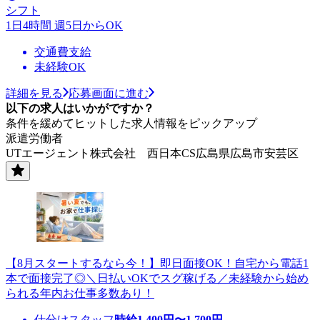
シフト
1日4時間 週5日からOK
交通費支給
未経験OK
詳細を見る
応募画面に進む
以下の求人はいかがですか？
条件を緩めてヒットした求人情報をピックアップ
派遣労働者
UTエージェント株式会社 西日本CS広島県広島市安芸区
【8月スタートするなら今！】即日面接OK！自宅から電話1
本で面接完了◎＼日払いOKでスグ稼げる／未経験から始め
られる年内お仕事多数あり！
仕分けスタッフ
時給
1,400
円〜
1,700
円