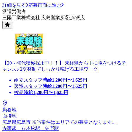
詳細を見る
応募画面に進む
派遣労働者
三陽工業株式会社 広島営業所②_5/派広
【20～40代積極採用中！！】 未経験から手に職をつけるチ
ャンス♪ 2交替制でしっかり稼げる工場ワーク
組立スタッフ
時給
1,200
円〜
1,625
円
製造スタッフ
時給
1,200
円〜
1,625
円
検品
時給
1,200
円〜
1,625
円
勤務地
面接地
広島県広島市 ※当案件はエリアでの募集となります。
寺家駅、八本松駅、矢野駅