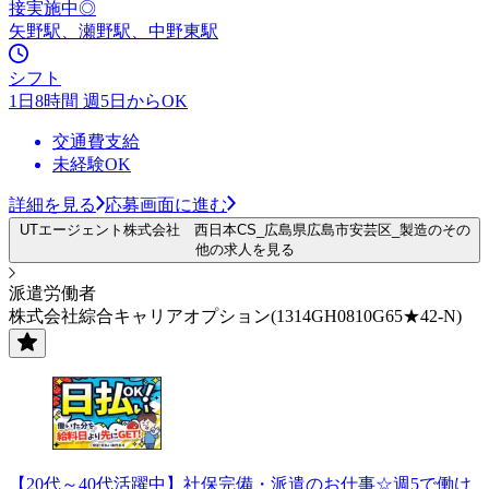
接実施中◎
矢野駅、瀬野駅、中野東駅
シフト
1日8時間 週5日からOK
交通費支給
未経験OK
詳細を見る
応募画面に進む
UTエージェント株式会社 西日本CS_広島県広島市安芸区_製造のその
他の求人を見る
派遣労働者
株式会社綜合キャリアオプション(1314GH0810G65★42-N)
【20代～40代活躍中】社保完備・派遣のお仕事☆週5で働け