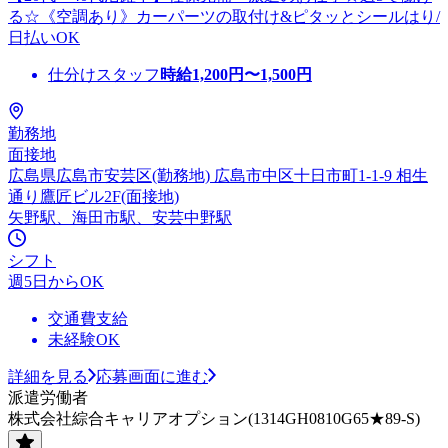
る☆《空調あり》カーパーツの取付け&ピタッとシールはり/
日払いOK
仕分けスタッフ
時給
1,200
円〜
1,500
円
勤務地
面接地
広島県広島市安芸区(勤務地) 広島市中区十日市町1-1-9 相生
通り鷹匠ビル2F(面接地)
矢野駅、海田市駅、安芸中野駅
シフト
週5日からOK
交通費支給
未経験OK
詳細を見る
応募画面に進む
派遣労働者
株式会社綜合キャリアオプション(1314GH0810G65★89-S)