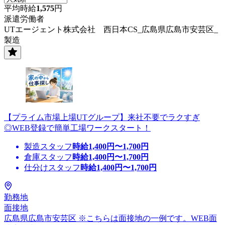
平均時給
1,575
円
派遣労働者
UTエージェント株式会社 西日本CS_広島県広島市安芸区_
製造
【プライム市場上場UTグループ】来社不要でラクすぎ
◎WEB登録で簡単工場ワークスタート！
製造スタッフ
時給
1,400
円〜
1,700
円
倉庫スタッフ
時給
1,400
円〜
1,700
円
仕分けスタッフ
時給
1,400
円〜
1,700
円
勤務地
面接地
広島県広島市安芸区 ※こちらは面接地の一例です。WEB面