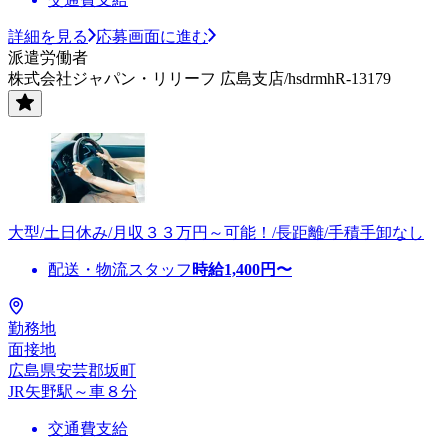
詳細を見る
応募画面に進む
派遣労働者
株式会社ジャパン・リリーフ 広島支店/hsdrmhR-13179
大型/土日休み/月収３３万円～可能！/長距離/手積手卸なし
配送・物流スタッフ
時給
1,400
円〜
勤務地
面接地
広島県安芸郡坂町
JR矢野駅～車８分
交通費支給