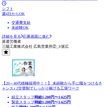
シフト
週4日からOK
交通費支給
未経験OK
詳細を見る
応募画面に進む
派遣労働者
三陽工業株式会社 広島営業所②_3/派広
【20～40代積極採用中！！】 未経験から手に職をつけるチ
ャンス♪ 2交替制でしっかり稼げる工場ワーク
組立スタッフ
時給
1,200
円〜
1,625
円
製造スタッフ
時給
1,200
円〜
1,625
円