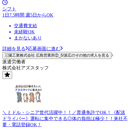
シフト
1日7.5時間 週5日からOK
交通費支給
未経験OK
まかないあり
詳細を見る
応募画面に進む
三陽工業株式会社 広島営業所②_5/派広のその他の求人を見る
派遣労働者
株式会社アズスタッフ
＼ミドル・シニア世代活躍中！！／普通免許でOK！《配送
ドライバー》運転に集中できる◎体の負担は極少！！来社不
要・電話登録OK！