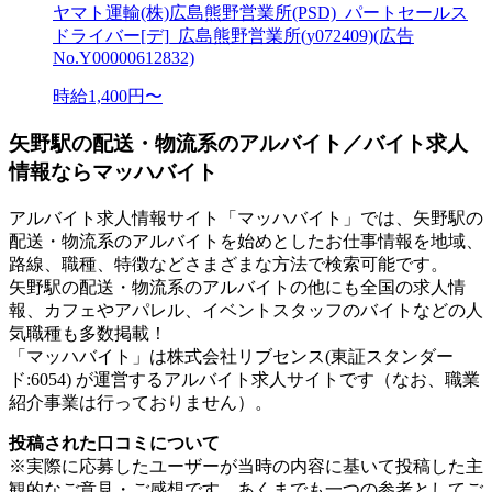
ヤマト運輸(株)広島熊野営業所(PSD)_パートセールス
ドライバー[デ]_広島熊野営業所(y072409)(広告
No.Y00000612832)
時給1,400円〜
矢野駅の配送・物流系のアルバイト／バイト求人
情報ならマッハバイト
アルバイト求人情報サイト「マッハバイト」では、矢野駅の
配送・物流系のアルバイトを始めとしたお仕事情報を地域、
路線、職種、特徴などさまざまな方法で検索可能です。
矢野駅の配送・物流系のアルバイトの他にも全国の求人情
報、カフェやアパレル、イベントスタッフのバイトなどの人
気職種も多数掲載！
「マッハバイト」は株式会社リブセンス(東証スタンダー
ド:6054) が運営するアルバイト求人サイトです（なお、職業
紹介事業は行っておりません）。
投稿された口コミについて
※実際に応募したユーザーが当時の内容に基いて投稿した主
観的なご意見・ご感想です。あくまでも一つの参考としてご