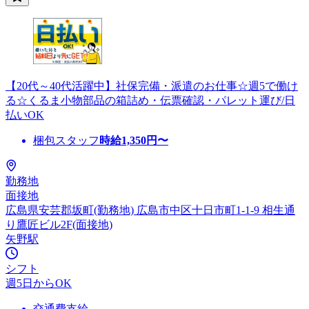
【20代～40代活躍中】社保完備・派遣のお仕事☆週5で働け
る☆くるま小物部品の箱詰め・伝票確認・パレット運び/日
払いOK
梱包スタッフ
時給
1,350
円〜
勤務地
面接地
広島県安芸郡坂町(勤務地) 広島市中区十日市町1-1-9 相生通
り鷹匠ビル2F(面接地)
矢野駅
シフト
週5日からOK
交通費支給