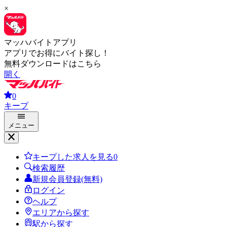
×
マッハバイトアプリ
アプリでお得にバイト探し！
無料ダウンロードはこちら
開く
0
キープ
メニュー
キープした求人を見る
0
検索履歴
新規会員登録(無料)
ログイン
ヘルプ
エリアから探す
駅から探す