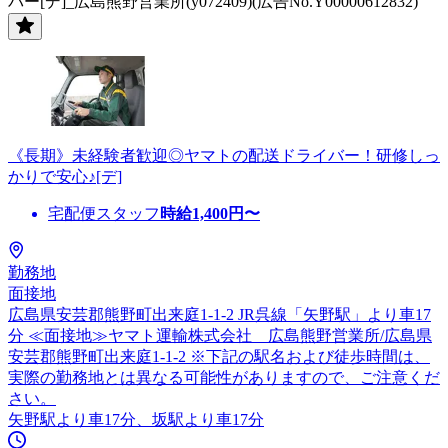
バー[デ]_広島熊野営業所(y072409)(広告No.Y00000612832)
《長期》未経験者歓迎◎ヤマトの配送ドライバー！研修しっ
かりで安心♪[デ]
宅配便スタッフ
時給
1,400
円〜
勤務地
面接地
広島県安芸郡熊野町出来庭1-1-2 JR呉線「矢野駅」より車17
分 ≪面接地≫ヤマト運輸株式会社 広島熊野営業所/広島県
安芸郡熊野町出来庭1-1-2 ※下記の駅名および徒歩時間は、
実際の勤務地とは異なる可能性がありますので、ご注意くだ
さい。
矢野駅より車17分、坂駅より車17分