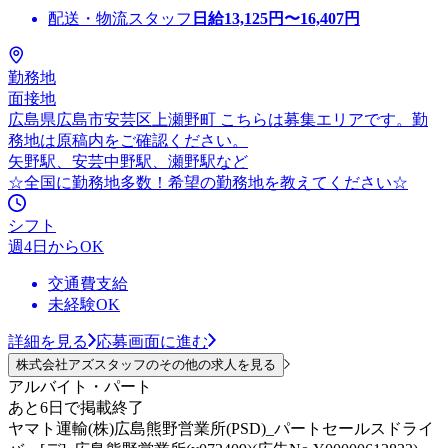
配送・物流スタッフ
日給
13,125
円〜
16,407
円
勤務地
面接地
広島県広島市安芸区上瀬野町 こちらは募集エリアです。勤
務地は原稿内をご確認ください。
矢野駅、安芸中野駅、瀬野駅など
☆全国に勤務地多数！希望の勤務地を教えてください☆
シフト
週4日からOK
交通費支給
未経験OK
詳細を見る
応募画面に進む
株式会社アズスタッフのその他の求人を見る
アルバイト・パート
あと6日で掲載終了
ヤマト運輸(株)広島熊野営業所(PSD)_パートセールスドライ