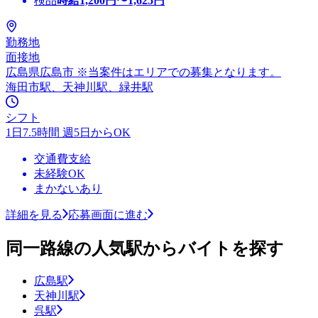
検品
時給
1,200
円〜
1,625
円
勤務地
面接地
広島県広島市 ※当案件はエリアでの募集となります。
海田市駅、天神川駅、緑井駅
シフト
1日7.5時間 週5日からOK
交通費支給
未経験OK
まかないあり
詳細を見る
応募画面に進む
同一路線の人気駅からバイトを探す
広島駅
天神川駅
呉駅