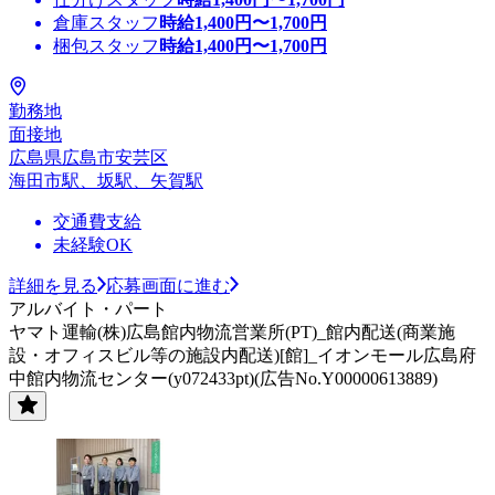
倉庫スタッフ
時給
1,400
円〜
1,700
円
梱包スタッフ
時給
1,400
円〜
1,700
円
勤務地
面接地
広島県広島市安芸区
海田市駅、坂駅、矢賀駅
交通費支給
未経験OK
詳細を見る
応募画面に進む
アルバイト・パート
ヤマト運輸(株)広島館内物流営業所(PT)_館内配送(商業施
設・オフィスビル等の施設内配送)[館]_イオンモール広島府
中館内物流センター(y072433pt)(広告No.Y00000613889)