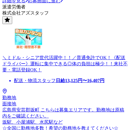
詳細を見る
応募画面に進む
派遣労働者
株式会社アズスタッフ
＼ミドル・シニア世代活躍中！！／普通免許でOK！《配送
ドライバー》運転に集中できる◎体の負担は極少！！来社不
要・電話登録OK！
配送・物流スタッフ
日給
13,125
円〜
16,407
円
勤務地
面接地
広島県安芸郡坂町 こちらは募集エリアです。勤務地は原稿
内をご確認ください。
坂駅、小屋浦駅、水尻駅など
☆全国に勤務地多数！希望の勤務地を教えてください☆