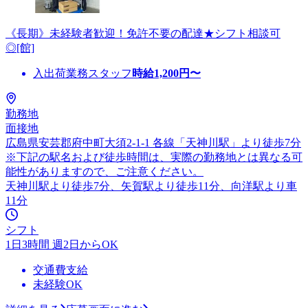
《長期》未経験者歓迎！免許不要の配達★シフト相談可
◎[館]
入出荷業務スタッフ
時給
1,200
円〜
勤務地
面接地
広島県安芸郡府中町大須2-1-1 各線「天神川駅」より徒歩7分
※下記の駅名および徒歩時間は、実際の勤務地とは異なる可
能性がありますので、ご注意ください。
天神川駅より徒歩7分、矢賀駅より徒歩11分、向洋駅より車
11分
シフト
1日3時間 週2日からOK
交通費支給
未経験OK