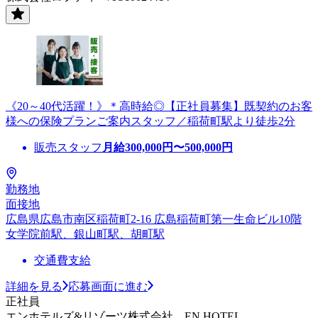
《20～40代活躍！》＊高時給◎【正社員募集】既契約のお客
様への保険プランご案内スタッフ／稲荷町駅より徒歩2分
販売スタッフ
月給
300,000
円〜
500,000
円
勤務地
面接地
広島県広島市南区稲荷町2-16 広島稲荷町第一生命ビル10階
女学院前駅、銀山町駅、胡町駅
交通費支給
詳細を見る
応募画面に進む
正社員
エンホテルズ&リゾーツ株式会社 EN HOTEL