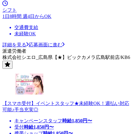
シフト
1日8時間 週4日からOK
交通費支給
未経験OK
詳細を見る
応募画面に進む
派遣労働者
株式会社シエロ_広島県【★】ビックカメラ広島駅前店/KB6
【スマホ受付】イベントスタッフ★未経験OK！週払い対応
可能♪手当充実◎
キャンペーンスタッフ
時給
1,850
円〜
受付
時給
1,850
円〜
携帯ショップ
時給
1,850
円〜