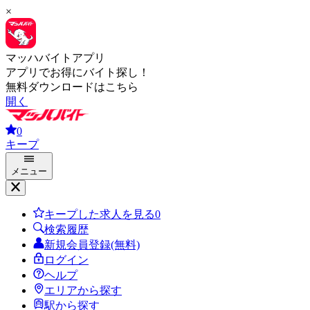
×
マッハバイトアプリ
アプリでお得にバイト探し！
無料ダウンロードはこちら
開く
0
キープ
メニュー
キープした求人を見る
0
検索履歴
新規会員登録(無料)
ログイン
ヘルプ
エリアから探す
駅から探す