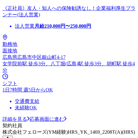
《正社員》友人・知人への保険勧誘なし！企業福利厚生プラ
ンナー(法人営業)
法人営業
月給
210,000
円〜
250,000
円
勤務地
面接地
広島県広島市中区銀山町4-17
女学院前駅 徒歩3分、八丁堀(広島)駅 徒歩3分、胡町駅 徒歩4
分
シフト
1日7時間 週5日からOK
交通費支給
未経験OK
詳細を見る
応募画面に進む
契約社員
株式会社フェローズ(YM経験)HRS_YK_1469_2208T(A)(HRS)