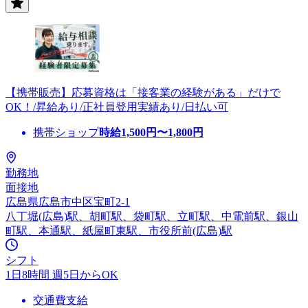
【携帯販売】応募資格は「接客業の経験がある」だけで
OK！/昇給あり/正社員登用実績あり/日払い可
携帯ショップ
時給
1,500
円〜
1,800
円
勤務地
面接地
広島県広島市中区宝町2-1
八丁堀(広島)駅、胡町駅、袋町駅、立町駅、中電前駅、銀山
町駅、本通駅、紙屋町東駅、市役所前(広島)駅
シフト
1日8時間 週5日からOK
交通費支給