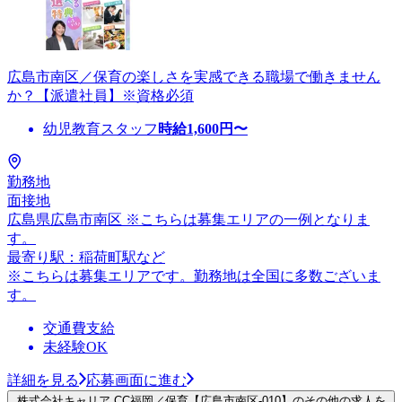
広島市南区／保育の楽しさを実感できる職場で働きません
か？【派遣社員】※資格必須
幼児教育スタッフ
時給
1,600
円〜
勤務地
面接地
広島県広島市南区 ※こちらは募集エリアの一例となりま
す。
最寄り駅：稲荷町駅など
※こちらは募集エリアです。勤務地は全国に多数ございま
す。
交通費支給
未経験OK
詳細を見る
応募画面に進む
株式会社キャリア CC福岡／保育【広島市南区-010】のその他の求人を