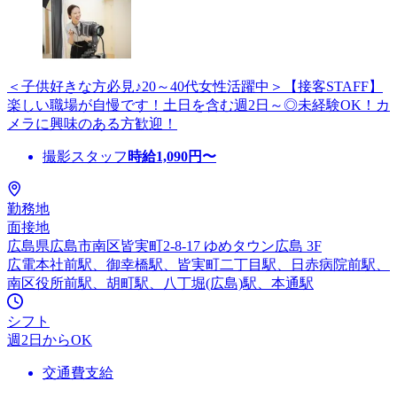
＜子供好きな方必見♪20～40代女性活躍中＞【接客STAFF】
楽しい職場が自慢です！土日を含む週2日～◎未経験OK！カ
メラに興味のある方歓迎！
撮影スタッフ
時給
1,090
円〜
勤務地
面接地
広島県広島市南区皆実町2-8-17 ゆめタウン広島 3F
広電本社前駅、御幸橋駅、皆実町二丁目駅、日赤病院前駅、
南区役所前駅、胡町駅、八丁堀(広島)駅、本通駅
シフト
週2日からOK
交通費支給