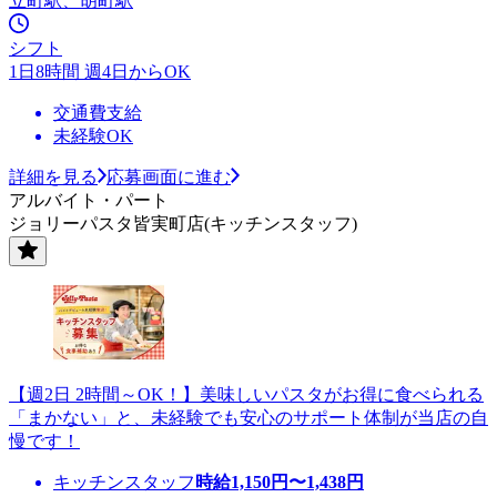
立町駅、胡町駅
シフト
1日8時間 週4日からOK
交通費支給
未経験OK
詳細を見る
応募画面に進む
アルバイト・パート
ジョリーパスタ皆実町店(キッチンスタッフ)
【週2日 2時間～OK！】美味しいパスタがお得に食べられる
「まかない」と、未経験でも安心のサポート体制が当店の自
慢です！
キッチンスタッフ
時給
1,150
円〜
1,438
円