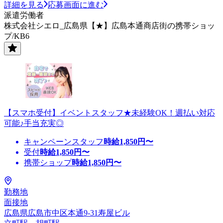
詳細を見る
応募画面に進む
派遣労働者
株式会社シエロ_広島県【★】広島本通商店街の携帯ショッ
プ/KB6
【スマホ受付】イベントスタッフ★未経験OK！週払い対応
可能♪手当充実◎
キャンペーンスタッフ
時給
1,850
円〜
受付
時給
1,850
円〜
携帯ショップ
時給
1,850
円〜
勤務地
面接地
広島県広島市中区本通9-31寿屋ビル