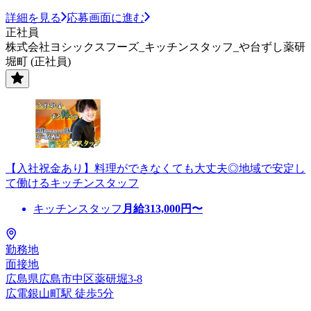
詳細を見る
応募画面に進む
正社員
株式会社ヨシックスフーズ_キッチンスタッフ_や台ずし薬研
堀町 (正社員)
【入社祝金あり】料理ができなくても大丈夫◎地域で安定し
て働けるキッチンスタッフ
キッチンスタッフ
月給
313,000
円〜
勤務地
面接地
広島県広島市中区薬研堀3-8
広電銀山町駅 徒歩5分