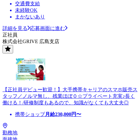
交通費支給
未経験OK
まかないあり
詳細を見る
応募画面に進む
正社員
株式会社GRIVE 広島支店
【正社員デビュー歓迎！】大手携帯キャリアのスマホ販売ス
タッフ／ノルマ無し、残業ほぼ０☆プライベート充実♪長く
働ける！/研修制度もあるので、知識がなくても大丈夫◎
携帯ショップ
月給
230,000
円〜
勤務地
面接地