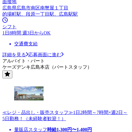
面接地
広島県広島市南区南蟹屋１丁目
的場町駅、段原一丁目駅、広島駅駅
シフト
1日8時間 週3日からOK
交通費支給
詳細を見る
応募画面に進む
アルバイト・パート
ケーズデンキ広島本店（パートスタッフ）
≪レジ・品出し・販売スタッフ≫1日2時間～7時間×週2日～
5日勤務！（未経験者歓迎！）
量販店スタッフ
時給
1,300
円〜
1,400
円