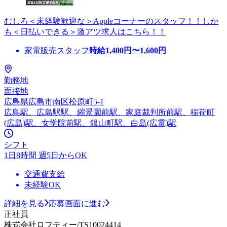
むしろ＜未経験歓迎な＞Appleコーナーのスタッフ！！しか
も＜日払いできる＞激アツ求人はこちら！！
家電販売スタッフ
時給
1,400
円〜
1,600
円
勤務地
面接地
広島県広島市南区松原町5-1
広島駅、広島駅駅、縮景園前駅、家庭裁判所前駅、稲荷町
(広島)駅、女学院前駅、銀山町駅、白島(広電)駅
シフト
1日8時間 週5日からOK
交通費支給
未経験OK
詳細を見る
応募画面に進む
正社員
株式会社ロフティー/TS10024414