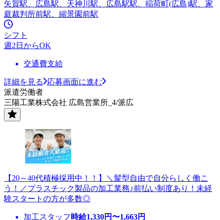
矢賀駅、広島駅、天神川駅、広島駅駅、稲荷町(広島)駅、家
庭裁判所前駅、縮景園前駅
シフト
週2日からOK
交通費支給
詳細を見る
応募画面に進む
派遣労働者
三陽工業株式会社 広島営業所_4/派広
【20～40代積極採用中！！】＼髪型自由で自分らしく働こ
う！／プラスチック製品の加工業務♪前払い制度あり！未経
験スタートの方が多数◎
加工スタッフ
時給
1,330
円〜
1,663
円