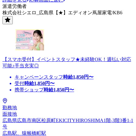
派遣労働者
株式会社シエロ_広島県【★】エディオン蔦屋家電/KB6
【スマホ受付】イベントスタッフ★未経験OK！週払い対応
可能♪手当充実◎
キャンペーンスタッフ
時給
1,850
円〜
受付
時給
1,850
円〜
携帯ショップ
時給
1,850
円〜
勤務地
面接地
広島県広島市南区松原町EKICITYHIROSHIMA1階-3階3番1-1
号
広島駅、猿猴橋町駅