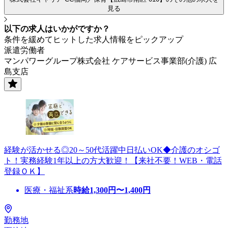
見る
以下の求人はいかがですか？
条件を緩めてヒットした求人情報をピックアップ
派遣労働者
マンパワーグループ株式会社 ケアサービス事業部(介護) 広
島支店
経験が活かせる◎20～50代活躍中日払いOK◆介護のオシゴ
ト！実務経験1年以上の方大歓迎！【来社不要！WEB・電話
登録ＯＫ】
医療・福祉系
時給
1,300
円〜
1,400
円
勤務地