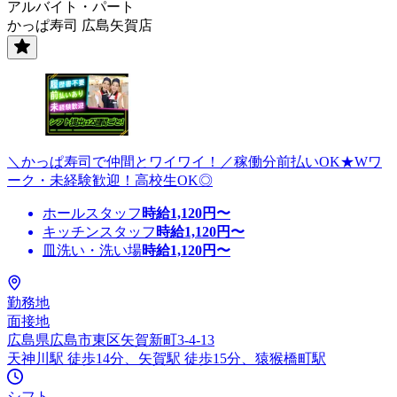
アルバイト・パート
かっぱ寿司 広島矢賀店
＼かっぱ寿司で仲間とワイワイ！／稼働分前払いOK★Wワ
ーク・未経験歓迎！高校生OK◎
ホールスタッフ
時給
1,120
円〜
キッチンスタッフ
時給
1,120
円〜
皿洗い・洗い場
時給
1,120
円〜
勤務地
面接地
広島県広島市東区矢賀新町3-4-13
天神川駅 徒歩14分、矢賀駅 徒歩15分、猿猴橋町駅
シフト