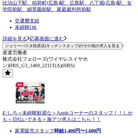
比治山下駅、稲荷町(広島)駅、広島駅、八丁堀(広島)駅、女
学院前駅、縮景園前駅、家庭裁判所前駅
交通費支給
未経験OK
詳細を見る
応募画面に進む
ジョリーパスタ段原店(キッチンスタッフ)のその他の求人を見る
派遣労働者
株式会社フェローズ(ワイヤレスイヤホ
ン)HRS_G3_1469_2211T(A)(HRS)
むしろ＜未経験歓迎な＞Appleコーナーのスタッフ！！しか
も＜日払いできる＞激アツ求人はこちら！！
家電販売スタッフ
時給
1,400
円〜
1,600
円