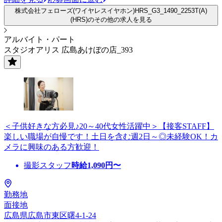
株式会社フェローズ(ワイヤレスイヤホン)HRS_G3_1490_2253T(A)
(HRS)のその他の求人を見る
アルバイト・パート
スタジオアリス 広島あけぼの店_393
＜子供好きな方必見♪20～40代女性活躍中＞【接客STAFF】
楽しい職場が自慢です！土日を含む週2日～◎未経験OK！カ
メラに興味のある方歓迎！
撮影スタッフ
時給
1,090
円〜
勤務地
面接地
広島県広島市東区曙4-1-24