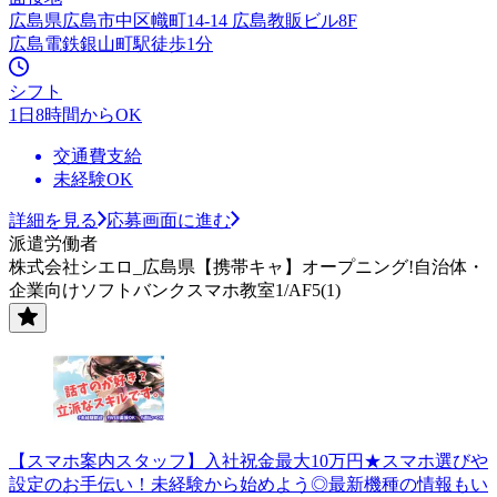
広島県広島市中区幟町14-14 広島教販ビル8F
広島電鉄銀山町駅徒歩1分
シフト
1日8時間からOK
交通費支給
未経験OK
詳細を見る
応募画面に進む
派遣労働者
株式会社シエロ_広島県【携帯キャ】オープニング!自治体・
企業向けソフトバンクスマホ教室1/AF5(1)
【スマホ案内スタッフ】入社祝金最大10万円★スマホ選びや
設定のお手伝い！未経験から始めよう◎最新機種の情報もい