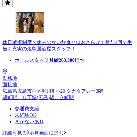
休日選択制度？休みのない飲食とはおさらば！賞与3回で手
当も充実の焼鳥居酒屋スタッフ！
ホールスタッフ
月給
263,300
円〜
勤務地
面接地
広島県広島市中区堀川町4-20 タカタアレー3階
胡町駅、八丁堀(広島)駅、立町駅
交通費支給
未経験OK
まかないあり
詳細を見る
応募画面に進む