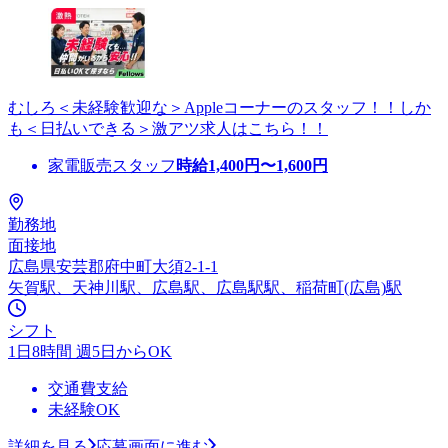
むしろ＜未経験歓迎な＞Appleコーナーのスタッフ！！しか
も＜日払いできる＞激アツ求人はこちら！！
家電販売スタッフ
時給
1,400
円〜
1,600
円
勤務地
面接地
広島県安芸郡府中町大須2-1-1
矢賀駅、天神川駅、広島駅、広島駅駅、稲荷町(広島)駅
シフト
1日8時間 週5日からOK
交通費支給
未経験OK
詳細を見る
応募画面に進む