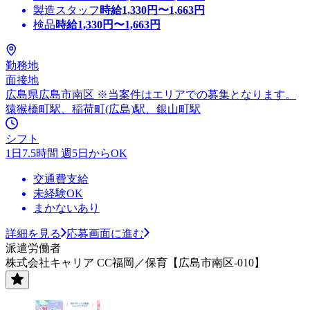
製造スタッフ
時給
1,330
円〜
1,663
円
検品
時給
1,330
円〜
1,663
円
勤務地
面接地
広島県広島市南区 ※当案件はエリアでの募集となります。
猿猴橋町駅、稲荷町(広島)駅、銀山町駅
シフト
1日7.5時間 週5日からOK
交通費支給
未経験OK
まかないあり
詳細を見る
応募画面に進む
派遣労働者
株式会社キャリア CC福岡／保育【広島市南区-010】