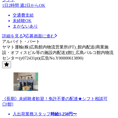
1日2時間 週2日からOK
交通費支給
未経験OK
まかないあり
詳細を見る
応募画面に進む
アルバイト・パート
ヤマト運輸(株)広島館内物流営業所(PT)_館内配送(商業施
設・オフィスビル等の施設内配送)[館]_広島パルコ館内物流
センター(y072431pt)(広告No.Y00000613890)
《長期》未経験者歓迎！免許不要の配達★シフト相談可
◎[館]
入出荷業務スタッフ
時給
1,250
円〜