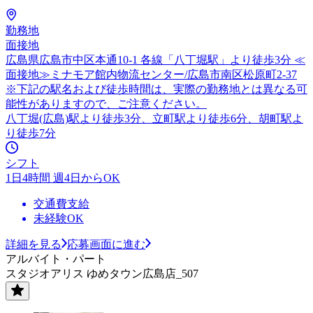
勤務地
面接地
広島県広島市中区本通10-1 各線「八丁堀駅」より徒歩3分 ≪
面接地≫ミナモア館内物流センター/広島市南区松原町2-37
※下記の駅名および徒歩時間は、実際の勤務地とは異なる可
能性がありますので、ご注意ください。
八丁堀(広島)駅より徒歩3分、立町駅より徒歩6分、胡町駅よ
り徒歩7分
シフト
1日4時間 週4日からOK
交通費支給
未経験OK
詳細を見る
応募画面に進む
アルバイト・パート
スタジオアリス ゆめタウン広島店_507