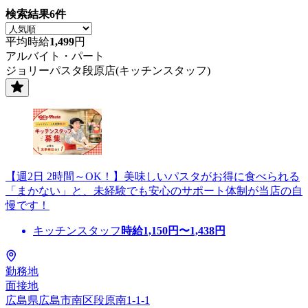
検索結果
6
件
平均時給
1,499
円
アルバイト・パート
ジョリーパスタ段原店(キッチンスタッフ)
【週2日 2時間～OK！】美味しいパスタがお得に食べられる
「まかない」と、未経験でも安心のサポート体制が当店の自
慢です！
キッチンスタッフ
時給
1,150
円〜
1,438
円
勤務地
面接地
広島県広島市南区段原南1-1-1