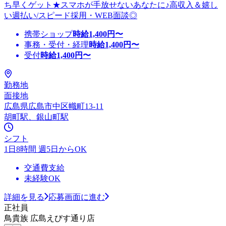
ち早くゲット★スマホが手放せないあなたに♪高収入＆嬉し
い週払い/スピード採用・WEB面談◎
携帯ショップ
時給
1,400
円〜
事務・受付・経理
時給
1,400
円〜
受付
時給
1,400
円〜
勤務地
面接地
広島県広島市中区幟町13-11
胡町駅、銀山町駅
シフト
1日8時間 週5日からOK
交通費支給
未経験OK
詳細を見る
応募画面に進む
正社員
鳥貴族 広島えびす通り店