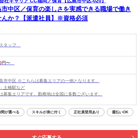
会社キャリア CC福岡／保育【広島市中区-020】
島市中区／保育の楽しさを実感できる職場で働き
せんか？【派遣社員】※資格必須
育スタッフ
0
円〜
島市中区 ※こちらは募集エリアの一例となります。
：土橋駅など
は募集エリアです。勤務地は全国に多数ございます。
時間が選べる
スキルが身に付く
正社員登用あり
週払いOK
すぐ応募する