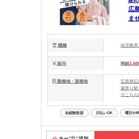
株式
広
ま
職種
幼児教
給与
時給
1,60
勤務地・面接地
広島県広
最寄り駅
※こちら
未経験歓迎
日払いOK
曜日や
キープに追加