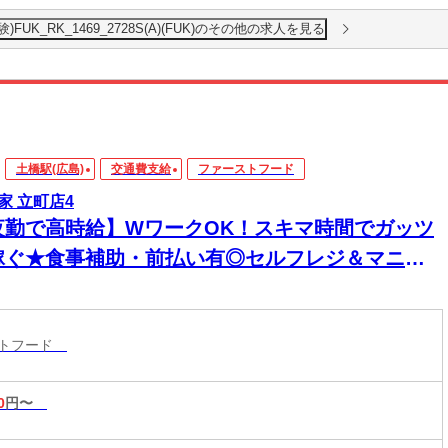
K_RK_1469_2728S(A)(FUK)のその他の求人を見る
土橋駅(広島)
交通費支給
ファーストフード
家 立町店4
夜勤で高時給】WワークOK！スキマ時間でガッツ
稼ぐ★食事補助・前払い有◎セルフレジ＆マニュ
ル完備で深夜も安心
ストフード
0
円〜