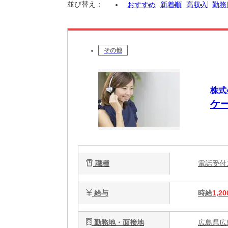
並び替え：
おすすめ
新着順
高収入
勤務
その他
株式
ケ
職種
電話受
給与
時給
1,20
勤務地・面接地
広島県広