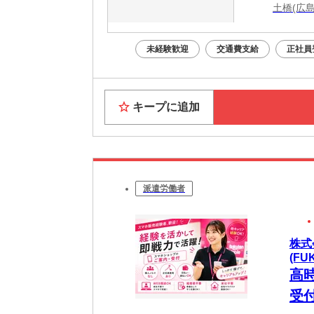
土橋(広島
未経験歓迎
交通費支給
正社員
キープに追加
派遣労働者
株式
(FU
高
受