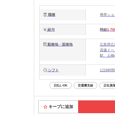
職種
携帯シ
給与
時給
1,70
勤務地・面接地
広島県広
原爆ドー
駅、土橋
シフト
1日8時間
日払いOK
交通費支給
正社員
キープに追加