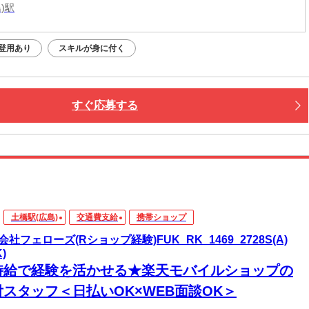
)駅
登用あり
スキルが身に付く
すぐ応募する
土橋駅(広島)
交通費支給
携帯ショップ
会社フェローズ(Rショップ経験)FUK_RK_1469_2728S(A)
K)
時給で経験を活かせる★楽天モバイルショップの
付スタッフ＜日払いOK×WEB面談OK＞