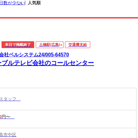
日数が少ない
人気順
本日で掲載終了
土橋駅(広島)
交通費支給
会社ベルシステム24/005-64570
ーブルテレビ会社のコールセンター
付スタッフ
0
円〜
島市中区