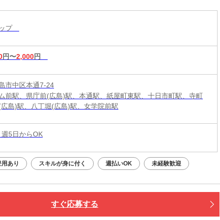
ョップ
0
円〜
2,000
円
島市中区本通7-24
ム前駅、県庁前(広島)駅、本通駅、紙屋町東駅、十日市町駅、寺町
(広島)駅、八丁堀(広島)駅、女学院前駅
 週5日からOK
登用あり
スキルが身に付く
週払いOK
未経験歓迎
すぐ応募する