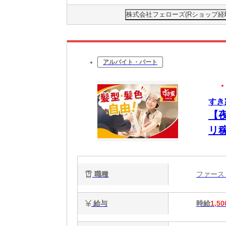
株式会社フェローズ(Rショップ経験)FU
アルバイト・パート
すき
【
リ
ア
職種
ファー
給与
時給
1,50