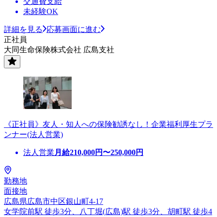
交通費支給
未経験OK
詳細を見る
応募画面に進む
正社員
大同生命保険株式会社 広島支社
《正社員》友人・知人への保険勧誘なし！企業福利厚生プラ
ンナー(法人営業)
法人営業
月給
210,000
円〜
250,000
円
勤務地
面接地
広島県広島市中区銀山町4-17
女学院前駅 徒歩3分、八丁堀(広島)駅 徒歩3分、胡町駅 徒歩4