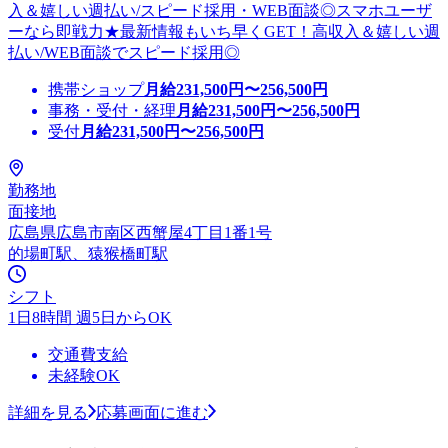
入＆嬉しい週払い/スピード採用・WEB面談◎スマホユーザ
ーなら即戦力★最新情報もいち早くGET！高収入＆嬉しい週
払い/WEB面談でスピード採用◎
携帯ショップ
月給
231,500
円〜
256,500
円
事務・受付・経理
月給
231,500
円〜
256,500
円
受付
月給
231,500
円〜
256,500
円
勤務地
面接地
広島県広島市南区西蟹屋4丁目1番1号
的場町駅、猿猴橋町駅
シフト
1日8時間 週5日からOK
交通費支給
未経験OK
詳細を見る
応募画面に進む