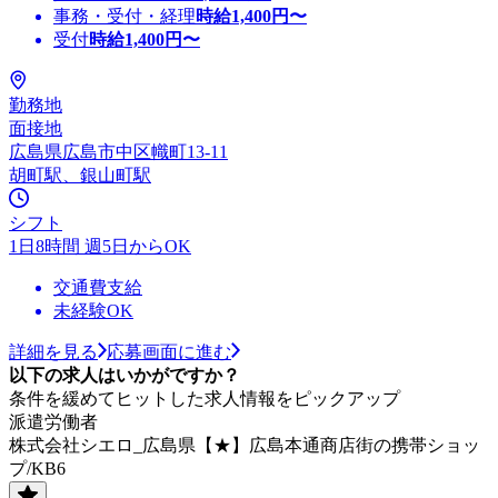
事務・受付・経理
時給
1,400
円〜
受付
時給
1,400
円〜
勤務地
面接地
広島県広島市中区幟町13-11
胡町駅、銀山町駅
シフト
1日8時間 週5日からOK
交通費支給
未経験OK
詳細を見る
応募画面に進む
以下の求人はいかがですか？
条件を緩めてヒットした求人情報をピックアップ
派遣労働者
株式会社シエロ_広島県【★】広島本通商店街の携帯ショッ
プ/KB6