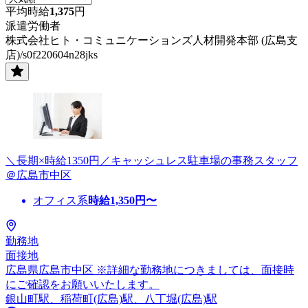
平均時給
1,375
円
派遣労働者
株式会社ヒト・コミュニケーションズ人材開発本部 (広島支
店)/s0f220604n28jks
＼長期×時給1350円／キャッシュレス駐車場の事務スタッフ
＠広島市中区
オフィス系
時給
1,350
円〜
勤務地
面接地
広島県広島市中区 ※詳細な勤務地につきましては、面接時
にご確認をお願いいたします。
銀山町駅、稲荷町(広島)駅、八丁堀(広島)駅