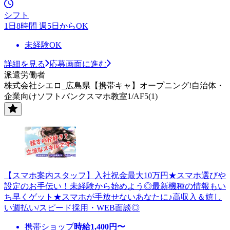
シフト
1日8時間 週5日からOK
未経験OK
詳細を見る
応募画面に進む
派遣労働者
株式会社シエロ_広島県【携帯キャ】オープニング!自治体・
企業向けソフトバンクスマホ教室1/AF5(1)
【スマホ案内スタッフ】入社祝金最大10万円★スマホ選びや
設定のお手伝い！未経験から始めよう◎最新機種の情報もい
ち早くゲット★スマホが手放せないあなたに♪高収入＆嬉し
い週払い/スピード採用・WEB面談◎
携帯ショップ
時給
1,400
円〜