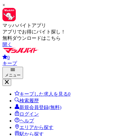
×
マッハバイトアプリ
アプリでお得にバイト探し！
無料ダウンロードはこちら
開く
0
キープ
メニュー
キープした求人を見る
0
検索履歴
新規会員登録(無料)
ログイン
ヘルプ
エリアから探す
駅から探す