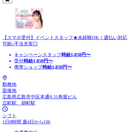
【スマホ受付】イベントスタッフ★未経験OK！週払い対応
可能♪手当充実◎
キャンペーンスタッフ
時給
1,850
円〜
受付
時給
1,850
円〜
携帯ショップ
時給
1,850
円〜
勤務地
面接地
広島県広島市中区本通9-31寿屋ビル
立町駅、胡町駅
シフト
1日8時間 週4日からOK