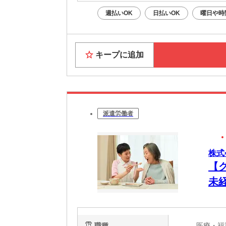
週払いOK
日払いOK
曜日や時
キープに追加
派遣労働者
株式
【
未
職種
医療・