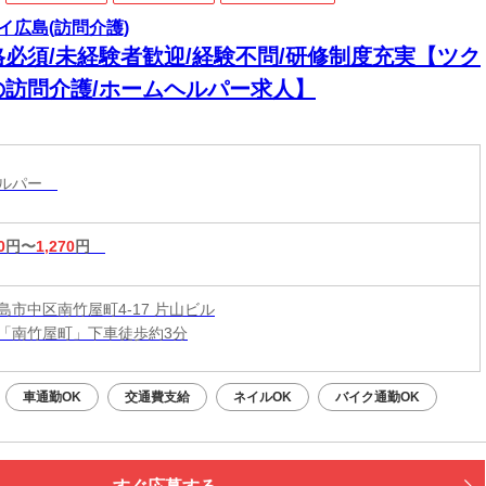
イ広島(訪問介護)
格必須/未経験者歓迎/経験不問/研修制度充実【ツク
の訪問介護/ホームヘルパー求人】
ヘルパー
0
円〜
1,270
円
島市中区南竹屋町4-17 片山ビル
「南竹屋町」下車徒歩約3分
車通勤OK
交通費支給
ネイルOK
バイク通勤OK