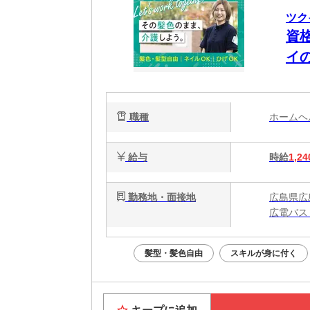
ツク
資
イ
職種
ホーム
給与
時給
1,24
勤務地・面接地
広島県広
広電バス
髪型・髪色自由
スキルが身に付く