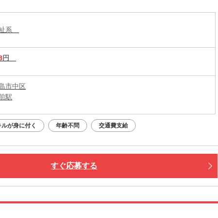
福祉系
8
円
島市中区
前駅
キルが身に付く
年齢不問
交通費支給
すぐ応募する