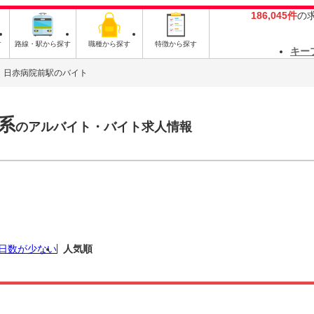
186,045件
の
す
路線・駅から探す
職種から探す
特徴から探す
キー
日赤病院前駅のバイト
系
のアルバイト・バイト求人情報
日数が少ない
人気順