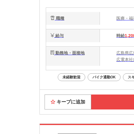
職種
医療・
給与
時給
1,20
勤務地・面接地
広島県広
広電本社
未経験歓迎
バイク通勤OK
ス
キープに追加