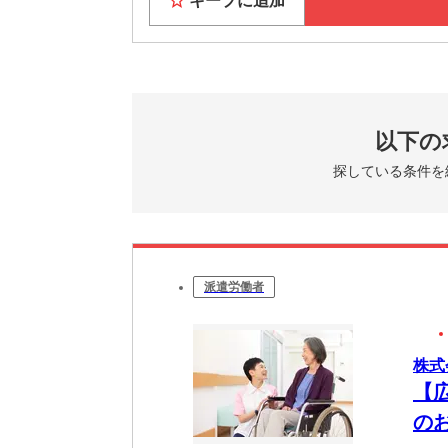
キープに追加
以下の
探している条件を
派遣労働者
株式
【
の