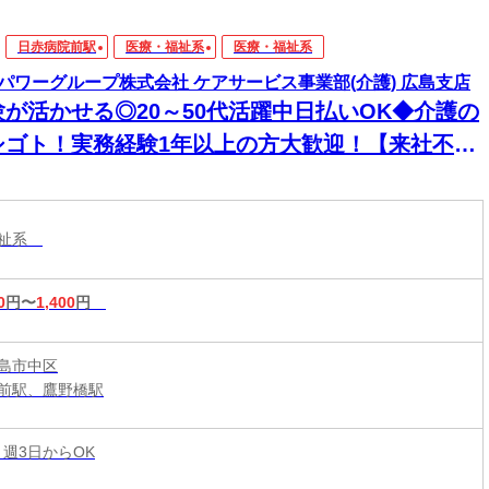
日赤病院前駅
医療・福祉系
医療・福祉系
パワーグループ株式会社 ケアサービス事業部(介護) 広島支店
験が活かせる◎20～50代活躍中日払いOK◆介護の
シゴト！実務経験1年以上の方大歓迎！【来社不
！WEB・電話登録ＯＫ】
福祉系
0
円〜
1,400
円
島市中区
前駅、鷹野橋駅
 週3日からOK