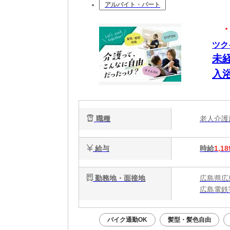
アルバイト・パート
ツク
未
入
職種
老人介
給与
時給
1,18
勤務地・面接地
広島県広
広島電鉄
バイク通勤OK
髪型・髪色自由