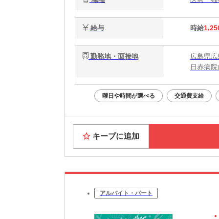
給与
時給
1,25
勤務地・面接地
広島県広
日赤病院
曜日や時間が選べる
交通費支給
キープに追加
アルバイト・パート