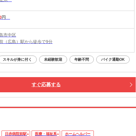
0
円
島市中区
前（広島）駅から徒歩で9分
スキルが身に付く
未経験歓迎
年齢不問
バイク通勤OK
すぐ応募する
日赤病院前駅
医療・福祉系
ホームヘルパー