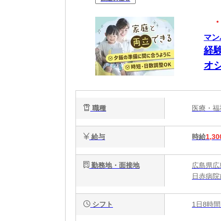
マン
経
オ
要
職種
医療・
給与
時給
1,30
勤務地・面接地
広島県広
日赤病院
シフト
1日8時間