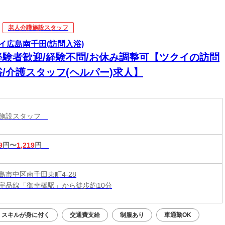
老人介護施設スタッフ
イ広島南千田(訪問入浴)
経験者歓迎/経験不問/お休み調整可【ツクイの訪問
浴/介護スタッフ(ヘルパー)求人】
護施設スタッフ
9
円〜
1,219
円
島市中区南千田東町4-28
宇品線「御幸橋駅」から徒歩約10分
スキルが身に付く
交通費支給
制服あり
車通勤OK