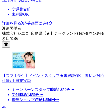
1日8時間 週5日からOK
交通費支給
未経験OK
詳細を見る
応募画面に進む
派遣労働者
株式会社シエロ_広島県【★】テックランドゆめタウンみゆ
き店/KB6
【スマホ受付】イベントスタッフ★未経験OK！週払い対応
可能♪手当充実◎
キャンペーンスタッフ
時給
1,850
円〜
受付
時給
1,850
円〜
携帯ショップ
時給
1,850
円〜