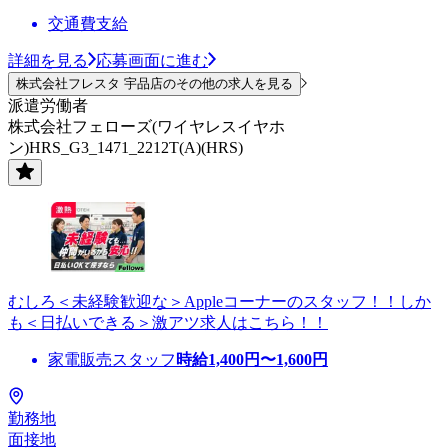
交通費支給
詳細を見る
応募画面に進む
株式会社フレスタ 宇品店のその他の求人を見る
派遣労働者
株式会社フェローズ(ワイヤレスイヤホ
ン)HRS_G3_1471_2212T(A)(HRS)
むしろ＜未経験歓迎な＞Appleコーナーのスタッフ！！しか
も＜日払いできる＞激アツ求人はこちら！！
家電販売スタッフ
時給
1,400
円〜
1,600
円
勤務地
面接地