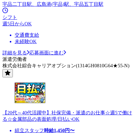
宇品二丁目駅、広島港(宇品)駅、宇品五丁目駅
シフト
週5日からOK
交通費支給
未経験OK
詳細を見る
応募画面に進む
派遣労働者
株式会社綜合キャリアオプション(1314GH0810G64★55-N)
【20代～40代活躍中】社保完備・派遣のお仕事☆週5で働け
る☆金属部品の表面処理/日払いOK
組立スタッフ
時給
1,450
円〜