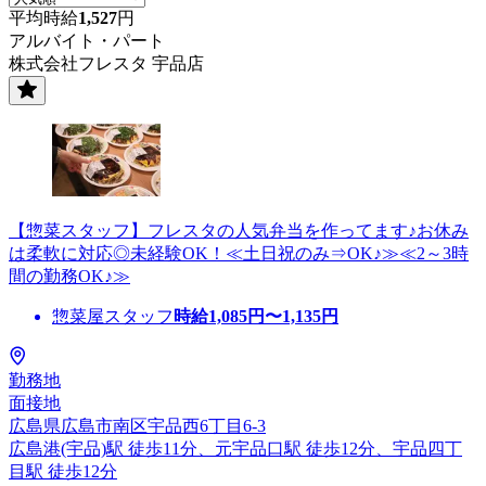
平均時給
1,527
円
アルバイト・パート
株式会社フレスタ 宇品店
【惣菜スタッフ】フレスタの人気弁当を作ってます♪お休み
は柔軟に対応◎未経験OK！≪土日祝のみ⇒OK♪≫≪2～3時
間の勤務OK♪≫
惣菜屋スタッフ
時給
1,085
円〜
1,135
円
勤務地
面接地
広島県広島市南区宇品西6丁目6-3
広島港(宇品)駅 徒歩11分、元宇品口駅 徒歩12分、宇品四丁
目駅 徒歩12分