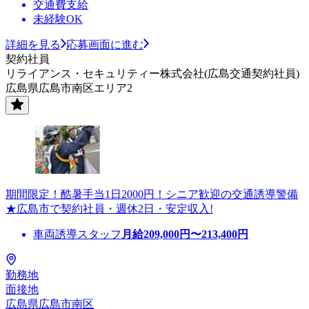
交通費支給
未経験OK
詳細を見る
応募画面に進む
契約社員
リライアンス・セキュリティー株式会社(広島交通契約社員)
広島県広島市南区エリア2
期間限定！酷暑手当1日2000円！シニア歓迎の交通誘導警備
★広島市で契約社員・週休2日・安定収入!
車両誘導スタッフ
月給
209,000
円〜
213,400
円
勤務地
面接地
広島県広島市南区