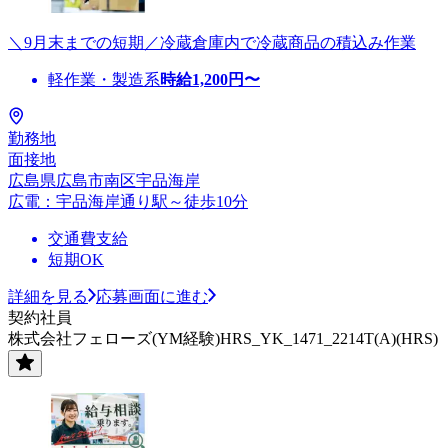
＼9月末までの短期／冷蔵倉庫内で冷蔵商品の積込み作業
軽作業・製造系
時給
1,200
円〜
勤務地
面接地
広島県広島市南区宇品海岸
広電：宇品海岸通り駅～徒歩10分
交通費支給
短期OK
詳細を見る
応募画面に進む
契約社員
株式会社フェローズ(YM経験)HRS_YK_1471_2214T(A)(HRS)