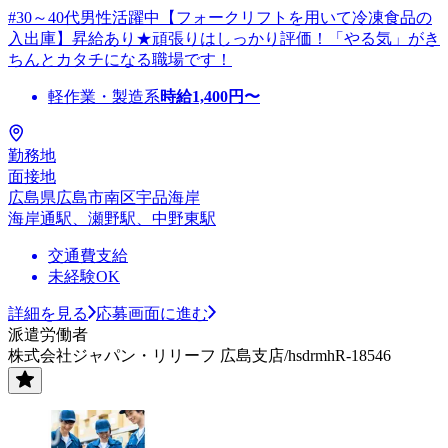
#30～40代男性活躍中【フォークリフトを用いて冷凍食品の
入出庫】昇給あり★頑張りはしっかり評価！「やる気」がき
ちんとカタチになる職場です！
軽作業・製造系
時給
1,400
円〜
勤務地
面接地
広島県広島市南区宇品海岸
海岸通駅、瀬野駅、中野東駅
交通費支給
未経験OK
詳細を見る
応募画面に進む
派遣労働者
株式会社ジャパン・リリーフ 広島支店/hsdrmhR-18546