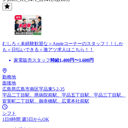
むしろ＜未経験歓迎な＞Appleコーナーのスタッフ！！しか
も＜日払いできる＞激アツ求人はこちら！！
家電販売スタッフ
時給
1,400
円〜
1,600
円
勤務地
面接地
広島県広島市南区宇品東5-2-35
宇品二丁目駅、県病院前駅、宇品五丁目駅、宇品三丁目駅、
皆実町二丁目駅、御幸橋駅、広電本社前駅
シフト
1日8時間 週5日からOK