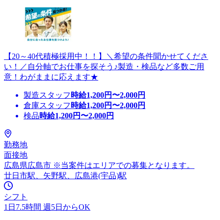
【20～40代積極採用中！！】＼希望の条件聞かせてくださ
い！／自分軸でお仕事を探そう♪製造・検品など多数ご用
意！わがままに応えます★
製造スタッフ
時給
1,200
円〜
2,000
円
倉庫スタッフ
時給
1,200
円〜
2,000
円
検品
時給
1,200
円〜
2,000
円
勤務地
面接地
広島県広島市 ※当案件はエリアでの募集となります。
廿日市駅、矢野駅、広島港(宇品)駅
シフト
1日7.5時間 週5日からOK