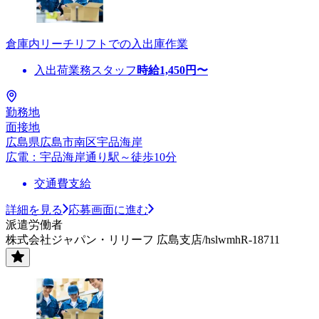
倉庫内リーチリフトでの入出庫作業
入出荷業務スタッフ
時給
1,450
円〜
勤務地
面接地
広島県広島市南区宇品海岸
広電：宇品海岸通り駅～徒歩10分
交通費支給
詳細を見る
応募画面に進む
派遣労働者
株式会社ジャパン・リリーフ 広島支店/hslwmhR-18711