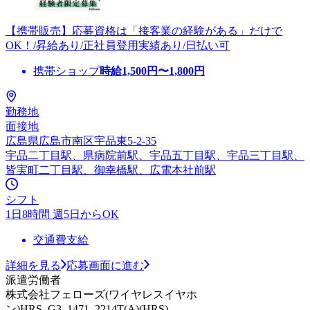
【携帯販売】応募資格は「接客業の経験がある」だけで
OK！/昇給あり/正社員登用実績あり/日払い可
携帯ショップ
時給
1,500
円〜
1,800
円
勤務地
面接地
広島県広島市南区宇品東5-2-35
宇品二丁目駅、県病院前駅、宇品五丁目駅、宇品三丁目駅、
皆実町二丁目駅、御幸橋駅、広電本社前駅
シフト
1日8時間 週5日からOK
交通費支給
詳細を見る
応募画面に進む
派遣労働者
株式会社フェローズ(ワイヤレスイヤホ
ン)HRS_G3_1471_2214T(A)(HRS)