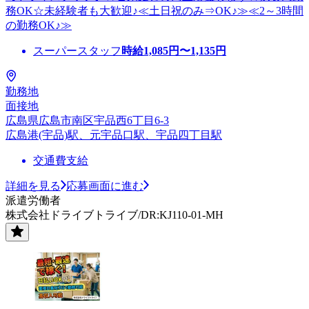
務OK☆未経験者も大歓迎♪≪土日祝のみ⇒OK♪≫≪2～3時間
の勤務OK♪≫
スーパースタッフ
時給
1,085
円〜
1,135
円
勤務地
面接地
広島県広島市南区宇品西6丁目6-3
広島港(宇品)駅、元宇品口駅、宇品四丁目駅
交通費支給
詳細を見る
応募画面に進む
派遣労働者
株式会社ドライブトライブ/DR:KJ110-01-MH