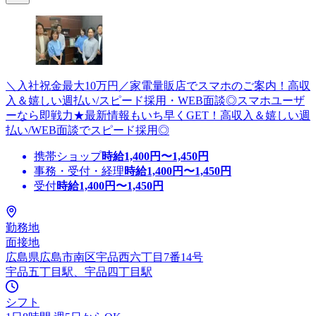
＼入社祝金最大10万円／家電量販店でスマホのご案内！高収
入＆嬉しい週払い/スピード採用・WEB面談◎スマホユーザ
ーなら即戦力★最新情報もいち早くGET！高収入＆嬉しい週
払い/WEB面談でスピード採用◎
携帯ショップ
時給
1,400
円〜
1,450
円
事務・受付・経理
時給
1,400
円〜
1,450
円
受付
時給
1,400
円〜
1,450
円
勤務地
面接地
広島県広島市南区宇品西六丁目7番14号
宇品五丁目駅、宇品四丁目駅
シフト