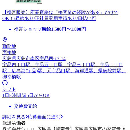
【携帯販売】応募資格は「接客業の経験がある」だけで
OK！/昇給あり/正社員登用実績あり/日払い可
携帯ショップ
時給
1,500
円〜
1,800
円
勤務地
面接地
広島県広島市南区宇品西6-7-14
宇品四丁目駅、宇品五丁目駅、宇品三丁目駅、宇品二丁目
駅、広島港(宇品)駅、元宇品口駅、海岸通駅、県病院前駅、
御幸橋駅
シフト
1日8時間 週5日からOK
交通費支給
詳細を見る
応募画面に進む
派遣労働者
株式会社シエロ_広島県【携帯量】広島県広島市の家電量販