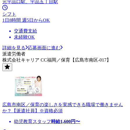
元宇品口駅、宇品五丁目駅
シフト
1日8時間 週5日からOK
交通費支給
未経験OK
詳細を見る
応募画面に進む
派遣労働者
株式会社キャリア CC福岡／保育【広島市南区-017】
広島市南区／保育の楽しさを実感できる職場で働きません
か？【派遣社員】※資格必須
幼児教育スタッフ
時給
1,600
円〜