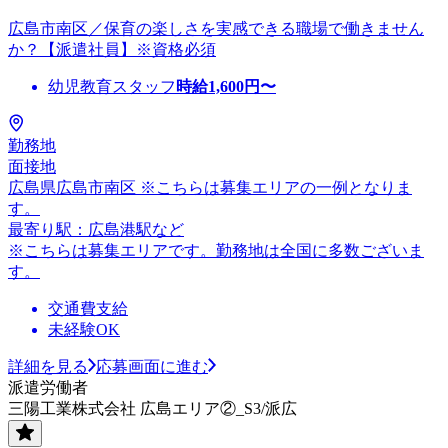
広島市南区／保育の楽しさを実感できる職場で働きません
か？【派遣社員】※資格必須
幼児教育スタッフ
時給
1,600
円〜
勤務地
面接地
広島県広島市南区 ※こちらは募集エリアの一例となりま
す。
最寄り駅：広島港駅など
※こちらは募集エリアです。勤務地は全国に多数ございま
す。
交通費支給
未経験OK
詳細を見る
応募画面に進む
派遣労働者
三陽工業株式会社 広島エリア②_S3/派広