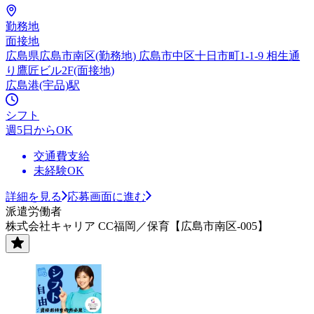
勤務地
面接地
広島県広島市南区(勤務地) 広島市中区十日市町1-1-9 相生通
り鷹匠ビル2F(面接地)
広島港(宇品)駅
シフト
週5日からOK
交通費支給
未経験OK
詳細を見る
応募画面に進む
派遣労働者
株式会社キャリア CC福岡／保育【広島市南区-005】