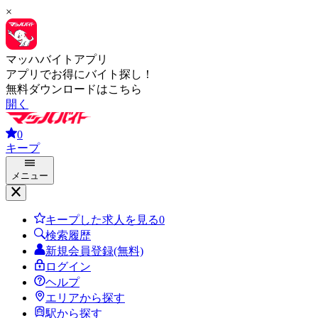
×
マッハバイトアプリ
アプリでお得にバイト探し！
無料ダウンロードはこちら
開く
0
キープ
メニュー
キープした求人を見る
0
検索履歴
新規会員登録(無料)
ログイン
ヘルプ
エリアから探す
駅から探す