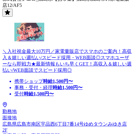
店12/AF5
＼入社祝金最大10万円／家電量販店でスマホのご案内！高収
入＆嬉しい週払い/スピード採用・WEB面談◎スマホユーザ
ーなら即戦力★最新情報もいち早くGET！高収入＆嬉しい週
払い/WEB面談でスピード採用◎
携帯ショップ
時給
1,500
円〜
事務・受付・経理
時給
1,500
円〜
受付
時給
1,500
円〜
勤務地
面接地
広島県広島市南区宇品西6丁目7番14号ゆめタウンみゆき店
2F