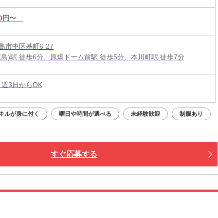
0
円〜
島市中区基町6-27
広島)駅 徒歩6分、原爆ドーム前駅 徒歩5分、本川町駅 徒歩7分
 週3日からOK
キルが身に付く
曜日や時間が選べる
未経験歓迎
制服あり
すぐ応募する