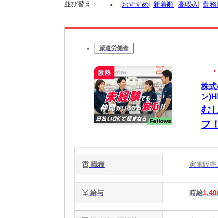
並び替え：
おすすめ
新着順
高収入
勤務
派遣労働者
株式
ン)H
む
フ
ら
職種
家電販
給与
時給
1,40