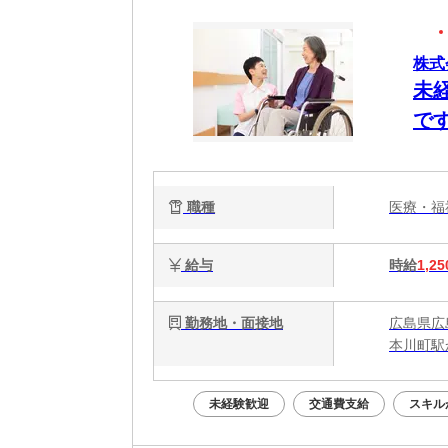
株式
未
で
職種
医療・
給与
時給
1,25
勤務地・面接地
広島県広
本川町駅
未経験歓迎
交通費支給
スキル