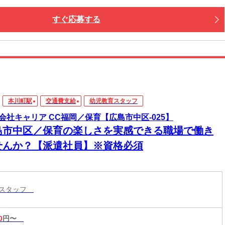
すぐ応募する
本川町駅
交通費支給
幼児教育スタッフ
会社キャリア CC福岡／保育【広島市中区-025】
島市中区／保育の楽しさを実感できる職場で働き
せんか？【派遣社員】※資格必須
育スタッフ
0
円〜