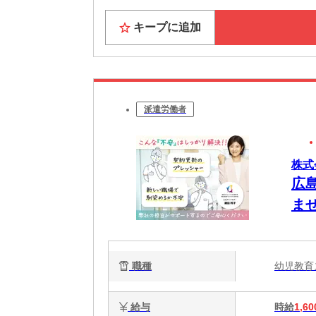
キープに追加
派遣労働者
株式
広
ま
職種
幼児教
給与
時給
1,60