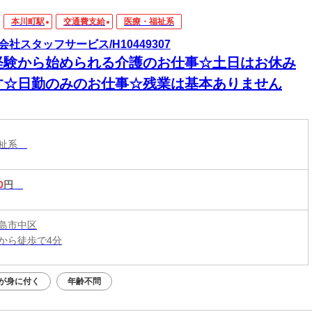
本川町駅
交通費支給
医療・福祉系
会社スタッフサービス/H10449307
経験から始められる介護のお仕事☆土日はお休み
す☆日勤のみのお仕事☆残業は基本ありません
福祉系
0
円
島市中区
から徒歩で4分
が身に付く
年齢不問