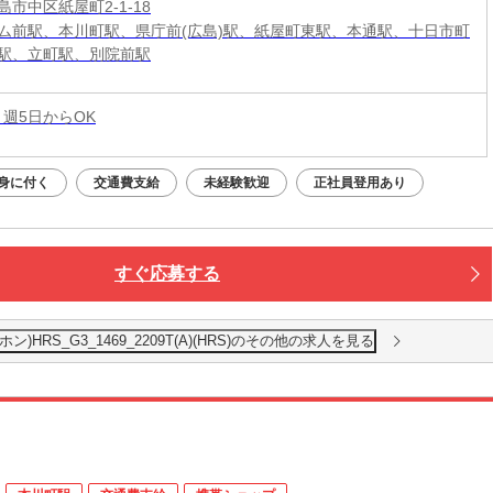
市中区紙屋町2-1-18
ム前駅、本川町駅、県庁前(広島)駅、紙屋町東駅、本通駅、十日市町
駅、立町駅、別院前駅
 週5日からOK
身に付く
交通費支給
未経験歓迎
正社員登用あり
すぐ応募する
RS_G3_1469_2209T(A)(HRS)のその他の求人を見る