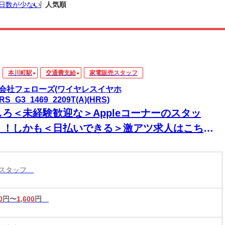
日数が少ない
人気順
本川町駅
交通費支給
家電販売スタッフ
会社フェローズ(ワイヤレスイヤホ
RS_G3_1469_2209T(A)(HRS)
しろ＜未経験歓迎な＞Appleコーナーのスタッ
！！しかも＜日払いできる＞激アツ求人はこち
！！
売スタッフ
0
円〜
1,600
円