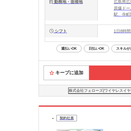
勤務地・面接地
広島県広島
原爆ドー
駅、寺町
シフト
1日8時間
週払いOK
日払いOK
スキルが
キープに追加
株式会社フェローズ(ワイヤレスイヤホン)H
契約社員