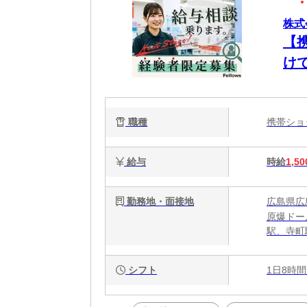
株式会
【
け
職種
携帯シ
給与
時給
1,50
勤務地・面接地
広島県広島
原爆ドー
駅、寺町
シフト
1日8時間