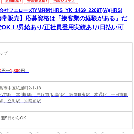
本川町駅
交通費支給
携帯ショップ
社フェローズ(YM経験)HRS_YK_1469_2209T(A)(HRS)
携帯販売】応募資格は「接客業の経験がある」だ
でOK！/昇給あり/正社員登用実績あり/日払い可
ョップ
0
円〜
1,800
円
市中区紙屋町2-1-18
ム前駅、本川町駅、県庁前(広島)駅、紙屋町東駅、本通駅、十日市町
駅、立町駅、別院前駅
 週5日からOK