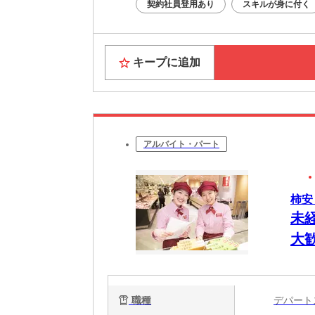
契約社員登用あり
スキルが身に付く
キープに追加
アルバイト・パート
柿安
未
大歓
職種
デパー