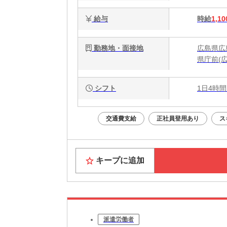
給与
時給
1,10
勤務地・面接地
広島県広
県庁前(
シフト
1日4時間
交通費支給
正社員登用あり
ス
キープに追加
派遣労働者