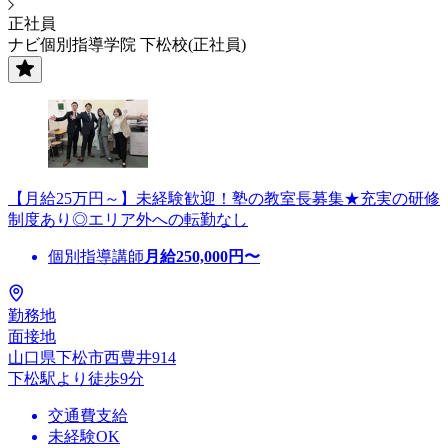
正社員
ナビ個別指導学院 下松校(正社員)
【月給25万円～】未経験歓迎！塾の教室長募集★充実の研修
制度あり◎エリア外への転勤なし
個別指導講師
月給
250,000
円〜
勤務地
面接地
山口県下松市西豊井914
下松駅より徒歩9分
交通費支給
未経験OK