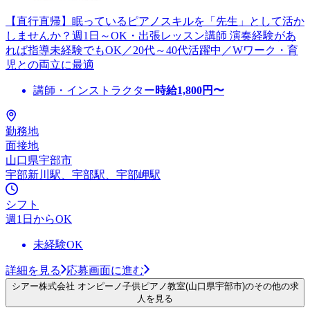
【直行直帰】眠っているピアノスキルを「先生」として活か
しませんか？週1日～OK・出張レッスン講師 演奏経験があ
れば指導未経験でもOK／20代～40代活躍中／Wワーク・育
児との両立に最適
講師・インストラクター
時給
1,800
円〜
勤務地
面接地
山口県宇部市
宇部新川駅、宇部駅、宇部岬駅
シフト
週1日からOK
未経験OK
詳細を見る
応募画面に進む
シアー株式会社 オンピーノ子供ピアノ教室(山口県宇部市)のその他の求
人を見る