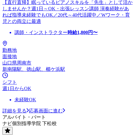
【直行直帰】眠っているピアノスキルを「先生」として活か
しませんか？週1日～OK・出張レッスン講師 演奏経験があ
れば指導未経験でもOK／20代～40代活躍中／Wワーク・育
児との両立に最適
講師・インストラクター
時給
1,800
円〜
勤務地
面接地
山口県周南市
新南陽駅、徳山駅、櫛ケ浜駅
シフト
週1日からOK
未経験OK
詳細を見る
応募画面に進む
アルバイト・パート
ナビ個別指導学院 下松校