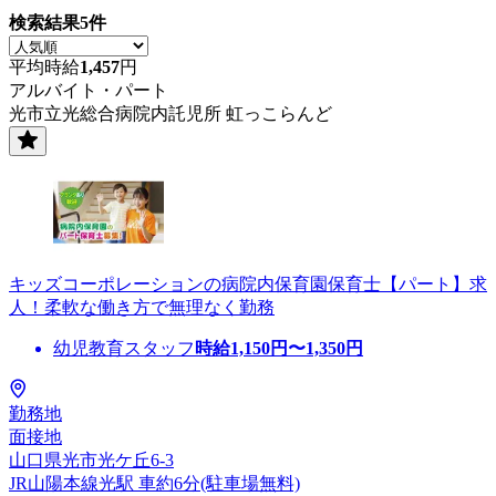
検索結果
5
件
平均時給
1,457
円
アルバイト・パート
光市立光総合病院内託児所 虹っこらんど
キッズコーポレーションの病院内保育園保育士【パート】求
人！柔軟な働き方で無理なく勤務
幼児教育スタッフ
時給
1,150
円〜
1,350
円
勤務地
面接地
山口県光市光ケ丘6-3
JR山陽本線光駅 車約6分(駐車場無料)