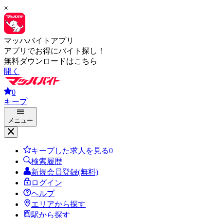
×
マッハバイトアプリ
アプリでお得にバイト探し！
無料ダウンロードはこちら
開く
0
キープ
メニュー
キープした求人を見る
0
検索履歴
新規会員登録(無料)
ログイン
ヘルプ
エリアから探す
駅から探す