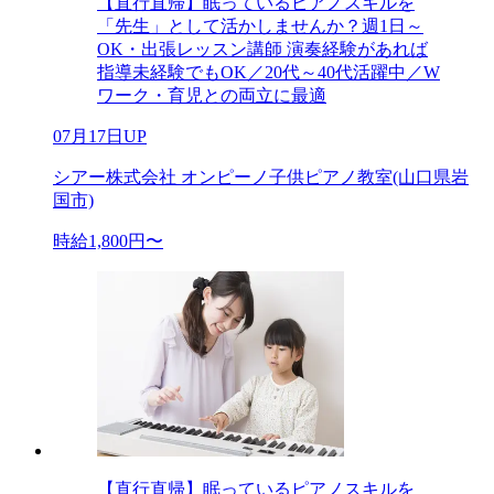
【直行直帰】眠っているピアノスキルを
「先生」として活かしませんか？週1日～
OK・出張レッスン講師 演奏経験があれば
指導未経験でもOK／20代～40代活躍中／W
ワーク・育児との両立に最適
07月17日UP
シアー株式会社 オンピーノ子供ピアノ教室(山口県岩
国市)
時給1,800円〜
【直行直帰】眠っているピアノスキルを