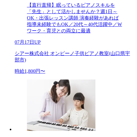
【直行直帰】眠っているピアノスキルを
「先生」として活かしませんか？週1日～
OK・出張レッスン講師 演奏経験があれば
指導未経験でもOK／20代～40代活躍中／W
ワーク・育児との両立に最適
07月17日UP
シアー株式会社 オンピーノ子供ピアノ教室(山口県宇
部市)
時給1,800円〜