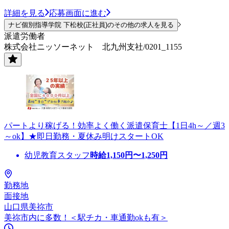
詳細を見る
応募画面に進む
ナビ個別指導学院 下松校(正社員)のその他の求人を見る
派遣労働者
株式会社ニッソーネット 北九州支社/0201_1155
パートより稼げる！効率よく働く派遣保育士【1日4h～／週3
～ok】★即日勤務・夏休み明けスタートOK
幼児教育スタッフ
時給
1,150
円〜
1,250
円
勤務地
面接地
山口県美祢市
美祢市内に多数！＜駅チカ・車通勤okも有＞