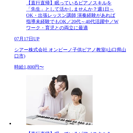
【直行直帰】眠っているピアノスキルを
「先生」として活かしませんか？週1日～
OK・出張レッスン講師 演奏経験があれば
指導未経験でもOK／20代～40代活躍中／W
ワーク・育児との両立に最適
07月17日UP
シアー株式会社 オンピーノ子供ピアノ教室(山口県山
口市)
時給1,800円〜