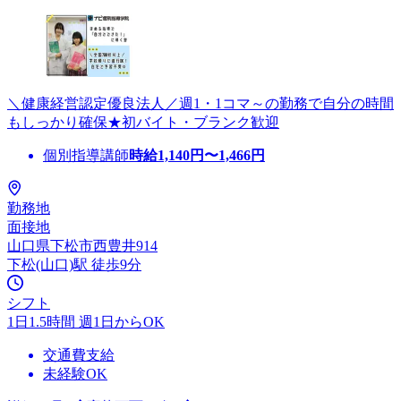
＼健康経営認定優良法人／週1・1コマ～の勤務で自分の時間
もしっかり確保★初バイト・ブランク歓迎
個別指導講師
時給
1,140
円〜
1,466
円
勤務地
面接地
山口県下松市西豊井914
下松(山口)駅 徒歩9分
シフト
1日1.5時間 週1日からOK
交通費支給
未経験OK