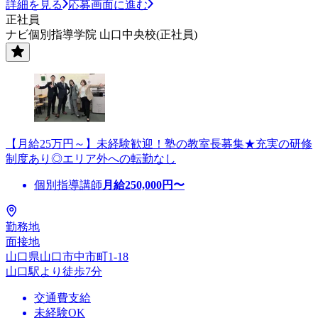
詳細を見る
応募画面に進む
正社員
ナビ個別指導学院 山口中央校(正社員)
【月給25万円～】未経験歓迎！塾の教室長募集★充実の研修
制度あり◎エリア外への転勤なし
個別指導講師
月給
250,000
円〜
勤務地
面接地
山口県山口市中市町1-18
山口駅より徒歩7分
交通費支給
未経験OK