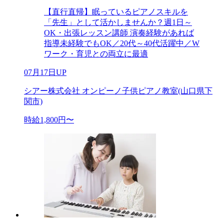
【直行直帰】眠っているピアノスキルを
「先生」として活かしませんか？週1日～
OK・出張レッスン講師 演奏経験があれば
指導未経験でもOK／20代～40代活躍中／W
ワーク・育児との両立に最適
07月17日UP
シアー株式会社 オンピーノ子供ピアノ教室(山口県下
関市)
時給1,800円〜