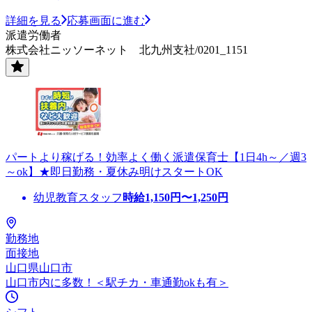
詳細を見る
応募画面に進む
派遣労働者
株式会社ニッソーネット 北九州支社/0201_1151
パートより稼げる！効率よく働く派遣保育士【1日4h～／週3
～ok】★即日勤務・夏休み明けスタートOK
幼児教育スタッフ
時給
1,150
円〜
1,250
円
勤務地
面接地
山口県山口市
山口市内に多数！＜駅チカ・車通勤okも有＞