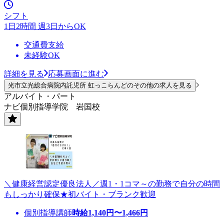
シフト
1日2時間 週3日からOK
交通費支給
未経験OK
詳細を見る
応募画面に進む
光市立光総合病院内託児所 虹っこらんどのその他の求人を見る
アルバイト・パート
ナビ個別指導学院 岩国校
＼健康経営認定優良法人／週1・1コマ～の勤務で自分の時間
もしっかり確保★初バイト・ブランク歓迎
個別指導講師
時給
1,140
円〜
1,466
円