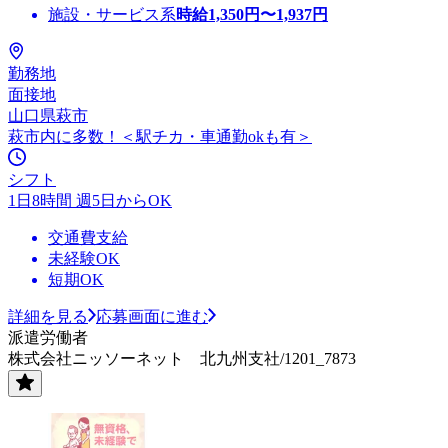
施設・サービス系
時給
1,350
円〜
1,937
円
勤務地
面接地
山口県萩市
萩市内に多数！＜駅チカ・車通勤okも有＞
シフト
1日8時間 週5日からOK
交通費支給
未経験OK
短期OK
詳細を見る
応募画面に進む
派遣労働者
株式会社ニッソーネット 北九州支社/1201_7873