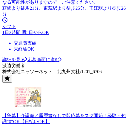
なる可能性がありますので、ご注意ください。
萩駅より徒歩21分、東萩駅より徒歩25分、玉江駅より徒歩26
分
シフト
1日3時間 週5日からOK
交通費支給
未経験OK
詳細を見る
応募画面に進む
派遣労働者
株式会社ニッソーネット 北九州支社/1201_6706
【急募】介護職／履歴書なしで即応募＆スグ開始！経験・知
識"0"OK【日払いOK】