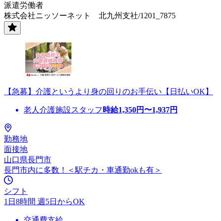
派遣労働者
株式会社ニッソーネット 北九州支社/1201_7875
【急募】介護というより身の回りのお手伝い【日払いOK】
老人介護施設スタッフ
時給
1,350
円〜
1,937
円
勤務地
面接地
山口県長門市
長門市内に多数！＜駅チカ・車通勤okも有＞
シフト
1日8時間 週5日からOK
交通費支給