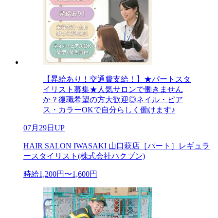
【昇給あり！交通費支給！】★パートスタ
イリスト募集★人気サロンで働きません
か？復職希望の方大歓迎◎ネイル・ピア
ス・カラーOKで自分らしく働けます♪
07月29日UP
HAIR SALON IWASAKI 山口萩店［パート］レギュラ
ースタイリスト(株式会社ハクブン)
時給1,200円〜1,600円