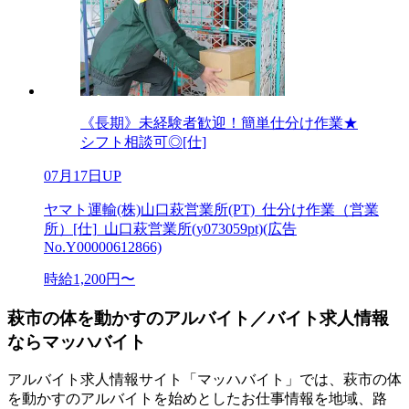
《長期》未経験者歓迎！簡単仕分け作業★
シフト相談可◎[仕]
07月17日UP
ヤマト運輸(株)山口萩営業所(PT)_仕分け作業（営業
所）[仕]_山口萩営業所(y073059pt)(広告
No.Y00000612866)
時給1,200円〜
萩市の体を動かすのアルバイト／バイト求人情報
ならマッハバイト
アルバイト求人情報サイト「マッハバイト」では、萩市の体
を動かすのアルバイトを始めとしたお仕事情報を地域、路