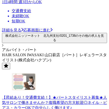
1日4時間 週3日からOK
交通費支給
未経験OK
短期OK
詳細を見る
応募画面に進む
株式会社ニッソーネット 北九州支社/0201_1738のその他の求人を見
る
アルバイト・パート
HAIR SALON IWASAKI 山口萩店［パート］レギュラースタ
イリスト(株式会社ハクブン)
【昇給あり！交通費支給！】★パートスタイリスト募集★人
気サロンで働きませんか？復職希望の方大歓迎◎ネイル・ピ
アス・カラーOKで自分らしく働けます♪