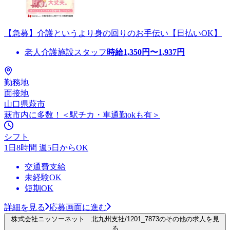
【急募】介護というより身の回りのお手伝い【日払いOK】
老人介護施設スタッフ
時給
1,350
円〜
1,937
円
勤務地
面接地
山口県萩市
萩市内に多数！＜駅チカ・車通勤okも有＞
シフト
1日8時間 週5日からOK
交通費支給
未経験OK
短期OK
詳細を見る
応募画面に進む
株式会社ニッソーネット 北九州支社/1201_7873のその他の求人を見
る