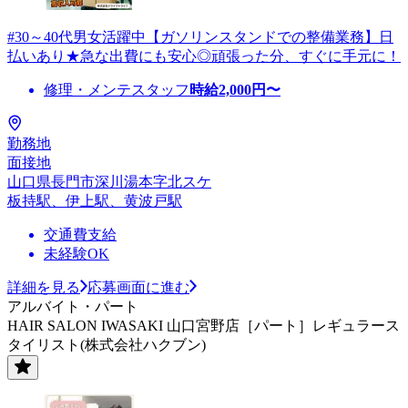
#30～40代男女活躍中【ガソリンスタンドでの整備業務】日
払いあり★急な出費にも安心◎頑張った分、すぐに手元に！
修理・メンテスタッフ
時給
2,000
円〜
勤務地
面接地
山口県長門市深川湯本字北スケ
板持駅、伊上駅、黄波戸駅
交通費支給
未経験OK
詳細を見る
応募画面に進む
アルバイト・パート
HAIR SALON IWASAKI 山口宮野店［パート］レギュラース
タイリスト(株式会社ハクブン)