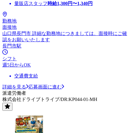
量販店スタッフ
時給
1,300
円〜
1,340
円
勤務地
面接地
山口県長門市 詳細な勤務地につきましては、面接時にご確
認をお願いいたします
長門市駅
シフト
週5日からOK
交通費支給
詳細を見る
応募画面に進む
派遣労働者
株式会社ドライブトライブ/DR:KP044-01-MH