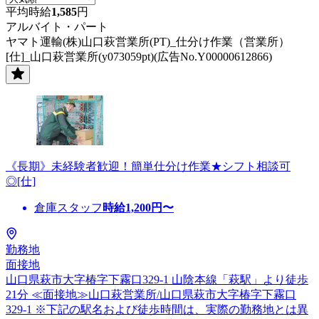
平均時給
1,585
円
アルバイト・パート
ヤマト運輸(株)山口萩営業所(PT)_仕分け作業（営業所）
[仕]_山口萩営業所(y073059pt)(広告No.Y00000612866)
《長期》未経験者歓迎！簡単仕分け作業★シフト相談可
◎[仕]
倉庫スタッフ
時給
1,200
円〜
勤務地
面接地
山口県萩市大字椿字下霧口329-1 山陰本線「萩駅」より徒歩
21分 ≪面接地≫山口萩営業所/山口県萩市大字椿字下霧口
329-1 ※下記の駅名および徒歩時間は、実際の勤務地とは異