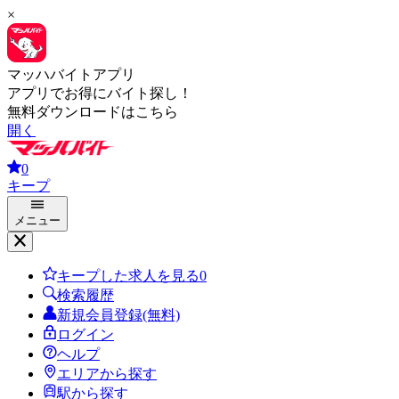
×
マッハバイトアプリ
アプリでお得にバイト探し！
無料ダウンロードはこちら
開く
0
キープ
メニュー
キープした求人を見る
0
検索履歴
新規会員登録(無料)
ログイン
ヘルプ
エリアから探す
駅から探す