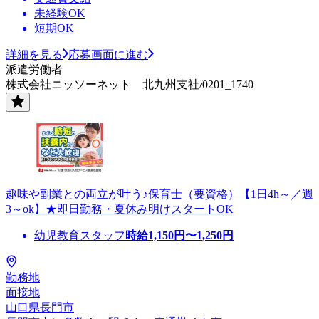
未経験OK
短期OK
詳細を見る
応募画面に進む
派遣労働者
株式会社ニッソーネット 北九州支社/0201_1740
趣味や副業との両立が叶う♪保育士（要資格）【1日4h～／週
3～ok】★即日勤務・夏休み明けスタートOK
幼児教育スタッフ
時給
1,150
円〜
1,250
円
勤務地
面接地
山口県長門市