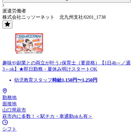
派遣労働者
株式会社ニッソーネット 北九州支社/0201_1738
趣味や副業との両立が叶う♪保育士（要資格）【1日4h～／週
3～ok】★即日勤務・夏休み明けスタートOK
幼児教育スタッフ
時給
1,150
円〜
1,250
円
勤務地
面接地
山口県萩市
萩市内に多数！＜駅チカ・車通勤okも有＞
シフト