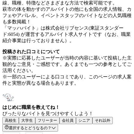
線、職種、特徴などさまざまな方法で検索可能です。
萩市の体を動かすのアルバイトの他にも全国の求人情報、カ
フェやアパレル、イベントスタッフのバイトなどの人気職種
も多数掲載！
「マッハバイト」は株式会社リブセンス(東証スタンダー
ド:6054) が運営するアルバイト求人サイトです（なお、職業
紹介事業は行っておりません）。
投稿された口コミについて
※実際に応募したユーザーが当時の内容に基いて投稿した主
観的なご意見・ご感想です。あくまでも一つの参考としてご
活用ください。
※一部のユーザーによる口コミであり、このページの求人案
件と実態が異なる場合もあります。
はじめに職業を教えてね！
ぴったりなバイトを見つけやすくしよう！
高校生
大学生
フリーター
会社員
シニア
それ以外
選択するとどうなるの？