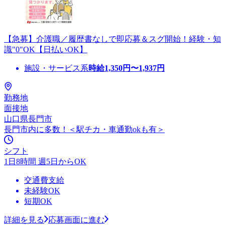
【急募】介護職／履歴書なしで即応募＆スグ開始！経験・知
識"0"OK【日払いOK】
施設・サービス系
時給
1,350
円〜
1,937
円
勤務地
面接地
山口県長門市
長門市内に多数！＜駅チカ・車通勤okも有＞
シフト
1日8時間 週5日からOK
交通費支給
未経験OK
短期OK
詳細を見る
応募画面に進む