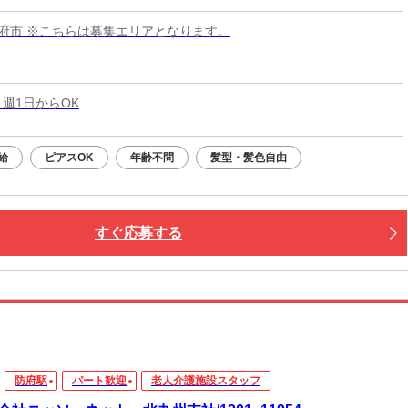
府市 ※こちらは募集エリアとなります。
 週1日からOK
給
ピアスOK
年齢不問
髪型・髪色自由
すぐ応募する
防府駅
パート歓迎
老人介護施設スタッフ