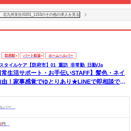
北九州支社/0201_1153のその他の求人を見る
防府駅
パート歓迎
ホームヘルパー
スタイルケア【防府市】01_重訪_非常勤_日勤/Ja
日常生活サポート・お手伝いSTAFF】髪色・ネイ
自由！家事感覚でゆとりあり★LINEで即相談でき
→安心！週1～＆残業なしで私生活両立◎
ヘルパー
0
円