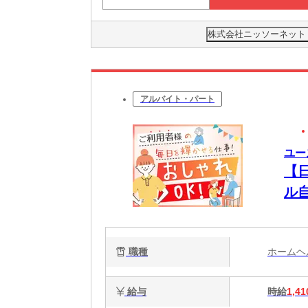
株式会社ニッソーネット 
アルバイト・パート
ユー
【
ル
る
職種
ホーム
給与
時給
1,41