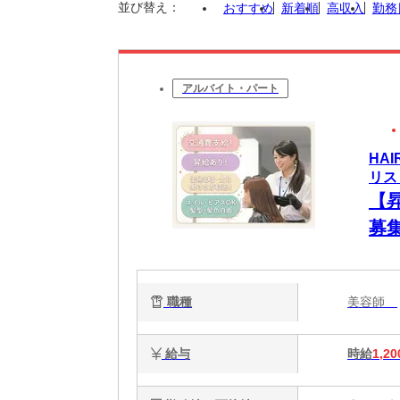
並び替え：
おすすめ
新着順
高収入
勤務
アルバイト・パート
HA
リス
【
募
歓
ます
職種
美容師
給与
時給
1,20