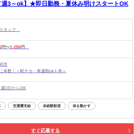
／週3～ok】★即日勤務・夏休み明けスタートOK
育スタッフ
0
円〜
1,250
円
府市
に多数！＜駅チカ・車通勤okも有＞
 週3日からOK
K
交通費支給
未経験歓迎
体を動かす
すぐ応募する