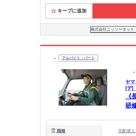
キープに追加
株式会社ニッソーネット 北
アルバイト・パート
ヤマ
[デ]
《
研修
職種
宅配便