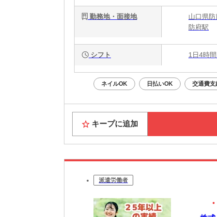
勤務地・面接地
山口県防
防府駅
シフト
1日4時間
ネイルOK
日払いOK
交通費支
キープに追加
派遣労働者