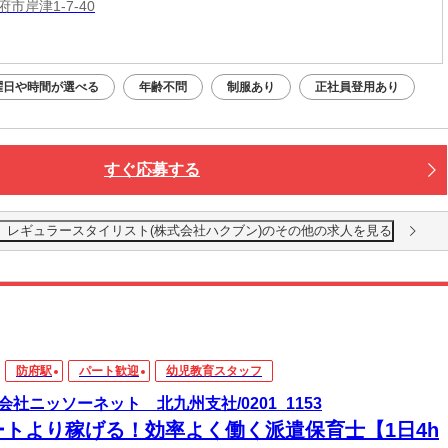
市岸津1-7-40
曜日や時間が選べる
年齢不問
制服あり
正社員登用あり
すぐ応募する
［パート］レギュラースタイリスト(株式会社ハクブン)のその他の求人を見る
防府駅
パート歓迎
幼児教育スタッフ
会社ニッソーネット 北九州支社/0201_1153
ートより稼げる！効率よく働く派遣保育士【1日4h