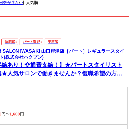
日数が少ない
人気順
防府駅
パート歓迎
美容師
IR SALON IWASAKI 山口岸津店［パート］レギュラースタイ
ト(株式会社ハクブン)
昇給あり！交通費支給！】★パートスタイリスト
集★人気サロンで働きませんか？復職希望の方大
迎◎ネイル・ピアス・カラーOKで自分らしく働け
♪
0
円〜
1,600
円