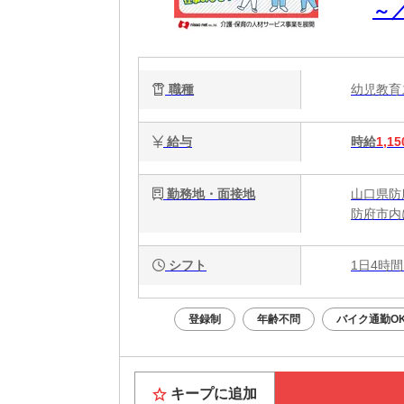
～
職種
幼児教
給与
時給
1,15
勤務地・面接地
山口県防
防府市内
シフト
1日4時間
登録制
年齢不問
バイク通勤O
キープに追加