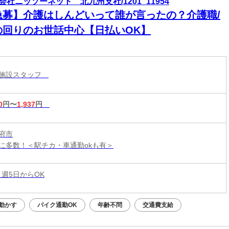
会社ニッソーネット 北九州支社/1201_11954
急募】介護はしんどいって誰が言ったの？介護職/
の回りのお世話中心【日払いOK】
護施設スタッフ
0
円〜
1,937
円
府市
に多数！＜駅チカ・車通勤okも有＞
 週5日からOK
動かす
バイク通勤OK
年齢不問
交通費支給