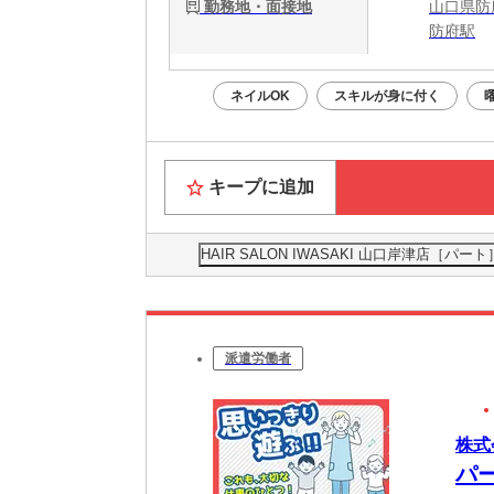
勤務地・面接地
山口県防府
防府駅
ネイルOK
スキルが身に付く
キープに追加
HAIR SALON IWASAKI 山口岸津店
派遣労働者
株式
パ