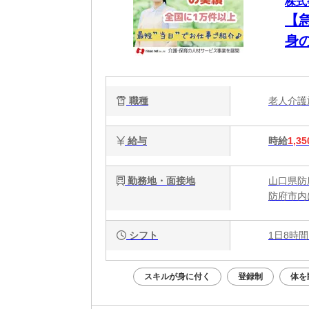
株式
【
身
職種
老人介
給与
時給
1,35
勤務地・面接地
山口県防
防府市内
シフト
1日8時間
スキルが身に付く
登録制
体を