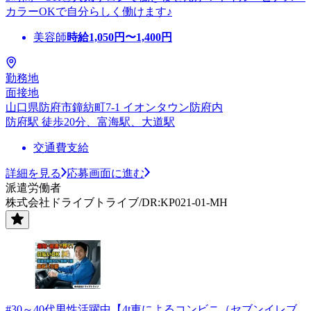
カラーOKで自分らしく働けます♪
美容師
時給
1,050
円〜
1,400
円
勤務地
面接地
山口県防府市鐘紡町7-1 イオンタウン防府内
防府駅 徒歩20分、富海駅、大道駅
交通費支給
詳細を見る
応募画面に進む
派遣労働者
株式会社ドライブトライブ/DR:KP021-01-MH
#30～40代男性活躍中【4t車によるコンビニ（セブンイレブ