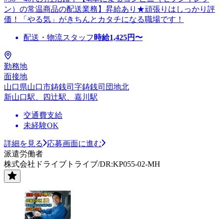
ン）の常温商品の配送業務】昇給あり★頑張りはしっかり評
価！「やる気」がきちんとカタチになる職場です！
配送・物流スタッフ
時給
1,425
円〜
勤務地
面接地
山口県山口市鋳銭司字鋳銭司団地北
新山口駅、四辻駅、嘉川駅
交通費支給
未経験OK
詳細を見る
応募画面に進む
派遣労働者
株式会社ドライブトライブ/DR:KP055-02-MH