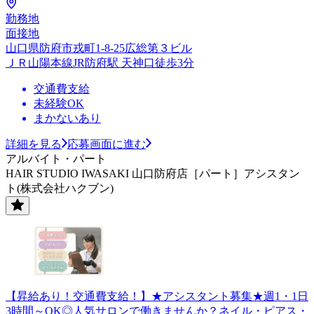
勤務地
面接地
山口県防府市戎町1-8-25広総第３ビル
ＪＲ山陽本線JR防府駅 天神口徒歩3分
交通費支給
未経験OK
まかないあり
詳細を見る
応募画面に進む
アルバイト・パート
HAIR STUDIO IWASAKI 山口防府店［パート］アシスタン
ト(株式会社ハクブン)
【昇給あり！交通費支給！】★アシスタント募集★週1・1日
3時間～OK◎人気サロンで働きませんか？ネイル・ピアス・