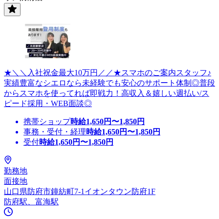
★＼＼入社祝金最大10万円／／★スマホのご案内スタッフ♪
実績豊富なシエロなら未経験でも安心のサポート体制◎普段
からスマホを使ってれば即戦力！高収入＆嬉しい週払い/ス
ピード採用・WEB面談◎
携帯ショップ
時給
1,650
円〜
1,850
円
事務・受付・経理
時給
1,650
円〜
1,850
円
受付
時給
1,650
円〜
1,850
円
勤務地
面接地
山口県防府市鐘紡町7-1イオンタウン防府1F
防府駅、富海駅