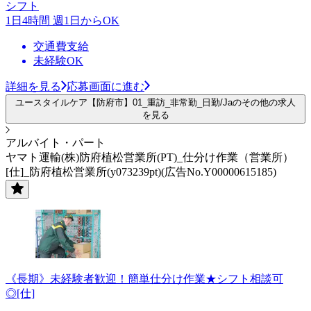
シフト
1日4時間 週1日からOK
交通費支給
未経験OK
詳細を見る
応募画面に進む
ユースタイルケア【防府市】01_重訪_非常勤_日勤/Jaのその他の求人
を見る
アルバイト・パート
ヤマト運輸(株)防府植松営業所(PT)_仕分け作業（営業所）
[仕]_防府植松営業所(y073239pt)(広告No.Y00000615185)
《長期》未経験者歓迎！簡単仕分け作業★シフト相談可
◎[仕]