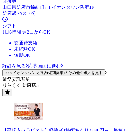
面接地
山口県防府市鐘紡町7-1 イオンタウン防府1F
防府駅 バス10分
シフト
1日6時間 週2日からOK
交通費支給
未経験OK
短期OK
詳細を見る
応募画面に進む
ikka イオンタウン防府店(短期募集)のその他の求人を見る
業務委託契約
りらくる 防府店3
【高収入セラピスト】経験者1施術あたり2,840円～！最短3