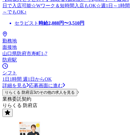
日で入店可能☆Wワーク＆短時間入店もOK☆週1日～1時間
～でもOK♪
セラピスト
時給
2,088
円〜
3,510
円
勤務地
面接地
山口県防府市寿町1-7
防府駅
シフト
1日1時間 週1日からOK
詳細を見る
応募画面に進む
りらくる 防府店3のその他の求人を見る
業務委託契約
りらくる 防府店