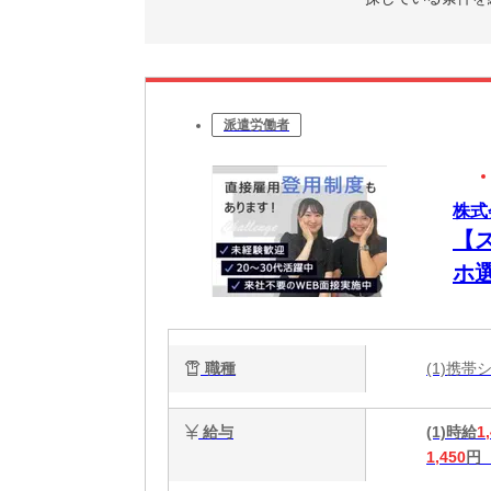
派遣労働者
株式
【
ホ
新
い
職種
(1)携
W
給与
(1)時給
1
1,450
円