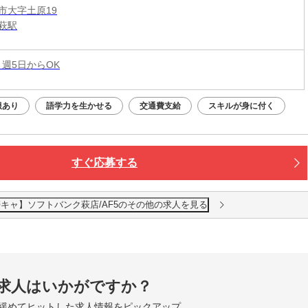
市大字土原19
萩駅
 週5日からOK
服あり
語学力を生かせる
交通費支給
スキルが身に付く
すぐ応募する
キャ】ソフトバンク萩店/AF5のその他の求人を見る
求人はいかがですか？
緩めてヒットした求人情報をピックアップ