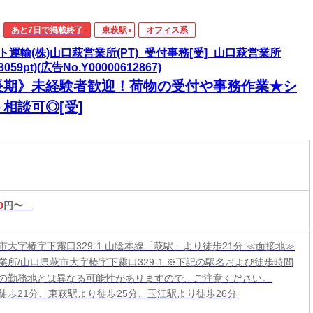
あと7日で掲載終了
東萩駅
オフィス系
ト運輸(株)山口萩営業所(PT)_受付事務[受]_山口萩営業所
73059pt)(広告No.Y00000612867)
長期》未経験者歓迎！荷物の受付や事務作業★シ
相談可◎[受]
0
円〜
市大字椿字下霧口329-1 山陰本線「萩駅」より徒歩21分 ≪面接地≫
業所/山口県萩市大字椿字下霧口329-1 ※下記の駅名および徒歩時間
の勤務地とは異なる可能性がありますので、ご注意ください。
徒歩21分、東萩駅より徒歩25分、玉江駅より徒歩26分