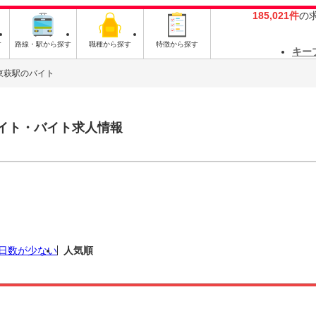
185,021件
の
す
路線・駅から探す
職種から探す
特徴から探す
キー
東萩駅のバイト
イト・バイト求人情報
日数が少ない
人気順