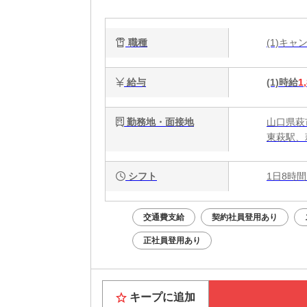
職種
(1)キ
給与
(1)時給
1
勤務地・面接地
山口県萩
東萩駅、
シフト
1日8時間
交通費支給
契約社員登用あり
正社員登用あり
キープに追加