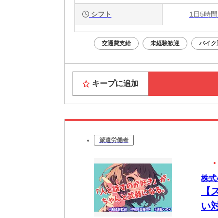
シフト
1日5時間
交通費支給
未経験歓迎
バイク
キープに追加
派遣労働者
株式
【
い