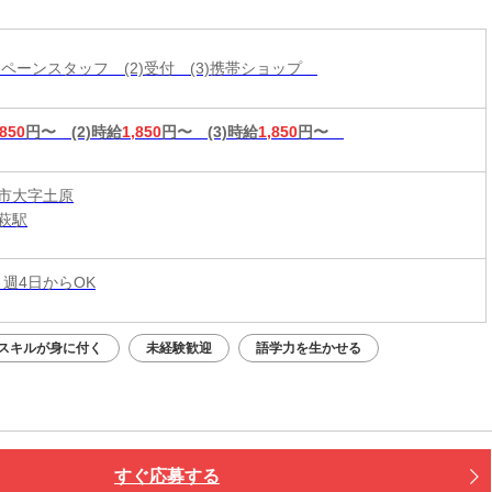
ャンペーンスタッフ (2)受付 (3)携帯ショップ
,850
円〜
(2)時給
1,850
円〜
(3)時給
1,850
円〜
市大字土原
萩駅
 週4日からOK
スキルが身に付く
未経験歓迎
語学力を生かせる
すぐ応募する