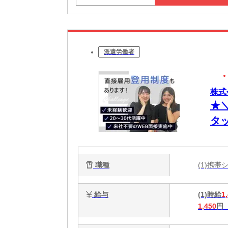
派遣労働者
株式
★
タ
ー
収
職種
(1)携
給与
(1)時給
1
1,450
円