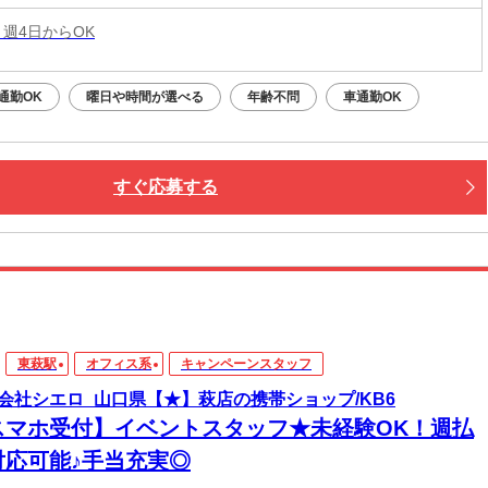
 週4日からOK
通勤OK
曜日や時間が選べる
年齢不問
車通勤OK
すぐ応募する
東萩駅
オフィス系
キャンペーンスタッフ
会社シエロ_山口県【★】萩店の携帯ショップ/KB6
スマホ受付】イベントスタッフ★未経験OK！週払
対応可能♪手当充実◎