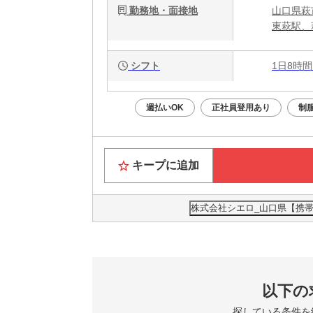
勤務地・面接地
山口県萩
東萩駅、
シフト
1日8時間
週払いOK
正社員登用あり
制
キープに追加
株式会社シエロ_山口県【携帯
以下の
探している条件を