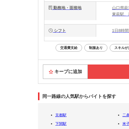
勤務地・面接地
山口県萩
東萩駅、
シフト
1日8時間
交通費支給
制服あり
スキルが
キープに追加
同一路線の人気駅からバイトを探す
京都駅
二
下関駅
米