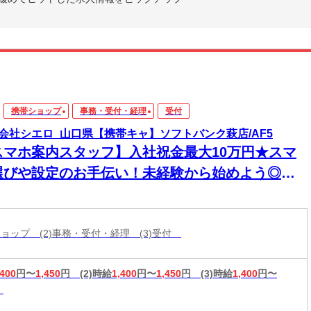
携帯ショップ
事務・受付・経理
受付
会社シエロ_山口県【携帯キャ】ソフトバンク萩店/AF5
スマホ案内スタッフ】入社祝金最大10万円★スマ
選びや設定のお手伝い！未経験から始めよう◎最
機種の情報もいち早くゲット★スマホが手放せな
あなたに♪高収入＆嬉しい週払い/スピード採用・
帯ショップ (2)事務・受付・経理 (3)受付
EB面談◎
,400
円〜
1,450
円
(2)時給
1,400
円〜
1,450
円
(3)時給
1,400
円〜