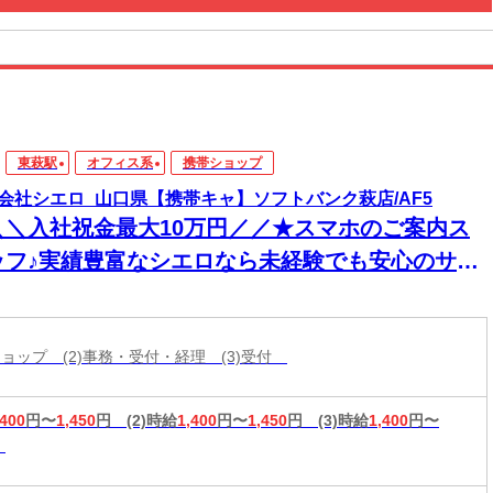
東萩駅
オフィス系
携帯ショップ
会社シエロ_山口県【携帯キャ】ソフトバンク萩店/AF5
＼＼入社祝金最大10万円／／★スマホのご案内ス
ッフ♪実績豊富なシエロなら未経験でも安心のサポ
ト体制◎普段からスマホを使ってれば即戦力！高
入＆嬉しい週払い/スピード採用・WEB面談◎
帯ショップ (2)事務・受付・経理 (3)受付
,400
円〜
1,450
円
(2)時給
1,400
円〜
1,450
円
(3)時給
1,400
円〜