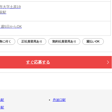
市大字土原19
萩駅
 週5日からOK
身に付く
正社員登用あり
契約社員登用あり
週払いOK
すぐ応募する
条駅
丹波口駅
子駅