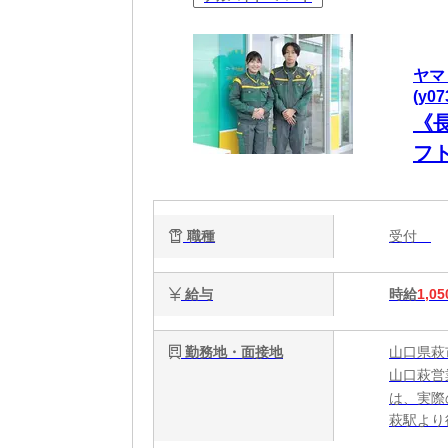
ヤマ
(y0
《
フト
職種
受付
給与
時給
1,05
勤務地・面接地
山口県萩
山口萩営
は、実際
萩駅より