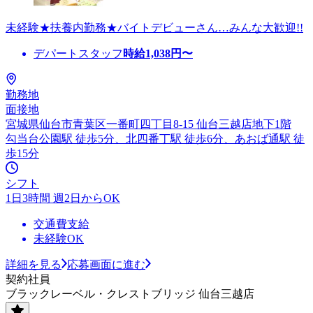
未経験★扶養内勤務★バイトデビューさん…みんな大歓迎!!
デパートスタッフ
時給
1,038
円〜
勤務地
面接地
宮城県仙台市青葉区一番町四丁目8-15 仙台三越店地下1階
勾当台公園駅 徒歩5分、北四番丁駅 徒歩6分、あおば通駅 徒
歩15分
シフト
1日3時間 週2日からOK
交通費支給
未経験OK
詳細を見る
応募画面に進む
契約社員
ブラックレーベル・クレストブリッジ 仙台三越店