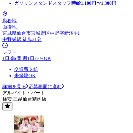
ガソリンスタンドスタッフ
時給
1,100
円〜
1,300
円
勤務地
面接地
宮城県仙台市宮城野区中野字新沼4-1
中野栄駅 徒歩31分
シフト
1日3時間 週1日からOK
交通費支給
未経験OK
詳細を見る
応募画面に進む
アルバイト・パート
柿安 三越仙台精肉店