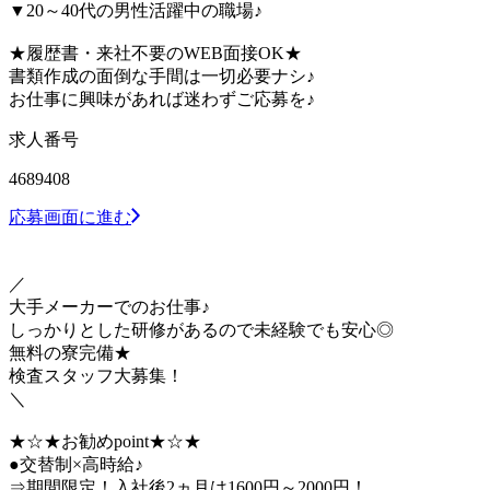
▼20～40代の男性活躍中の職場♪
★履歴書・来社不要のWEB面接OK★
書類作成の面倒な手間は一切必要ナシ♪
お仕事に興味があれば迷わずご応募を♪
求人番号
4689408
応募画面に進む
／
大手メーカーでのお仕事♪
しっかりとした研修があるので未経験でも安心◎
無料の寮完備★
検査スタッフ大募集！
＼
★☆★お勧めpoint★☆★
●交替制×高時給♪
⇒期間限定！入社後2ヵ月は1600円～2000円！