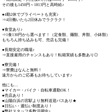
その後も1450円～1813円と高時給♪
●4勤2休でプライベートも充実♪
⇒4日働いたら2日休みでラクラク！
●食堂あり♪
⇒1食130円から選べます！（定食類、麺類、丼類、小鉢類）
もちろん持ち込みも可、売店も完備！
●長期安定の職場♪
⇒直接雇用のチャンスもあり！転籍実績も多数あり◎
●寮完備！
⇒寮費はなんと無料！
遠方からのご応募もお待ちしています♪
他にも…
●マイカー・バイク・自転車通勤OK！
●売店あり！
●山陽白浜の宮駅より無料送迎バスあり★
●日払い・週払い制度あり！
●弊社スタッフ多数活躍中♪