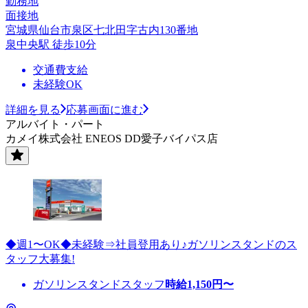
勤務地
面接地
宮城県仙台市泉区七北田字古内130番地
泉中央駅 徒歩10分
交通費支給
未経験OK
詳細を見る
応募画面に進む
アルバイト・パート
カメイ株式会社 ENEOS DD愛子バイパス店
◆週1〜OK◆未経験⇒社員登用あり♪ガソリンスタンドのス
タッフ大募集!
ガソリンスタンドスタッフ
時給
1,150
円〜