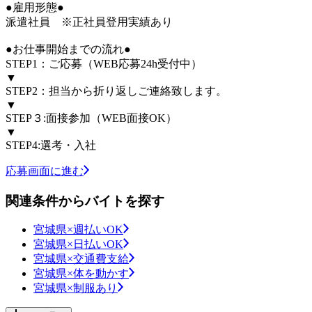
●雇用形態●
派遣社員 ※正社員登用実績あり
●お仕事開始までの流れ●
STEP1：ご応募（WEB応募24h受付中）
▼
STEP2：担当から折り返しご連絡致します。
▼
STEP３:面接参加（WEB面接OK）
▼
STEP4:選考・入社
応募画面に進む
関連条件からバイトを探す
宮城県×週払いOK
宮城県×日払いOK
宮城県×交通費支給
宮城県×体を動かす
宮城県×制服あり