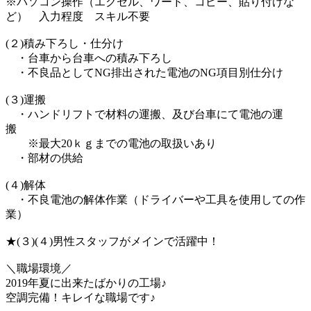
※パソコン操作（エクセル、ワード、コピー、貼り付けな
ど） 入力程度 スキル不要
(２)積み下ろし・仕分け
・台車から台車への積み下ろし
・不良品としてNG排出された電池のNG項目別仕分け
(３)運搬
・ハンドリフトで材料の運搬、及び台車にて電池の運
搬
※最大20ｋｇまでの電池の取扱いあり
・部材の供給
(４)解体
・不良電池の解体作業（ドライバーや工具を使用しての作
業）
★(３)(４)男性スタッフがメインで活躍中！
＼職場環境／
2019年夏に出来たばかりの工場♪
空調完備！キレイな職場です♪