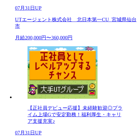
07月31日UP
UTエージェント株式会社 北日本第一CU_宮城県仙台
市
月給200,000円〜360,000円
【正社員デビュー応援】未経験歓迎◎プラ
イム上場Gで安定勤務！福利厚生・キャリ
ア支援充実♪
07月31日UP