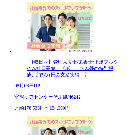
【週5日～】管理栄養士/栄養士/正規フルタ
イム社員募集！《ボーナス以外の特別報
酬、約27万円の支給実績！》
08月06日UP
富沢ケアセンターそよ風/46242
月給178,536円〜184,000円