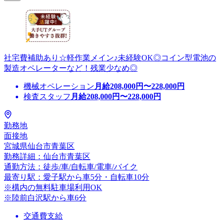
社宅費補助あり☆軽作業メイン♪未経験OK◎コイン型電池の
製造オペレーターなど！残業少なめ◎
機械オペレーション
月給
208,000
円〜
228,000
円
検査スタッフ
月給
208,000
円〜
228,000
円
勤務地
面接地
宮城県仙台市青葉区
勤務詳細：仙台市青葉区
通勤方法：徒歩/車/自転車/電車/バイク
最寄り駅：愛子駅から車5分・自転車10分
※構内の無料駐車場利用OK
※陸前白沢駅から車6分
交通費支給