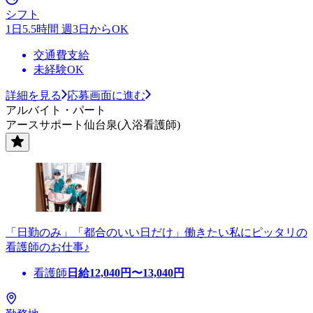
シフト
1日5.5時間 週3日からOK
交通費支給
未経験OK
詳細を見る
応募画面に進む
アルバイト・パート
アースサポート仙台泉(入浴看護師)
「日勤のみ」「都合のいい日だけ」働きたい私にピッタリの
看護師のお仕事♪
看護師
日給
12,040
円〜
13,040
円