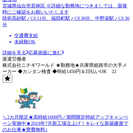
宮城県仙台市若林区 ※詳細な勤務地につきましては、面接
時にご確認をお願いいたします
陸前高砂駅 バス11分、福田町駅 バス30分、中野栄駅 バス30
分
交通費支給
未経験OK
詳細を見る
応募画面に進む
派遣労働者
株式会社ニチギワールド ★勤務地★兵庫県姫路市の大手メ
ーカー ◆カンタン検査 ◆時給1450円＆日払いOK 22
＼2カ月限定★高時給1600円／期間限定時給アップキャンペ
ーン実施中★2019年7月新工場立上げ！キレイな新築建屋で
のお仕事★寮費無料♪