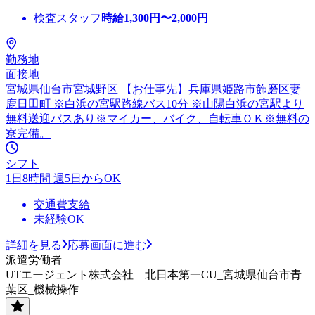
検査スタッフ
時給
1,300
円〜
2,000
円
勤務地
面接地
宮城県仙台市宮城野区 【お仕事先】兵庫県姫路市飾磨区妻
鹿日田町 ※白浜の宮駅路線バス10分 ※山陽白浜の宮駅より
無料送迎バスあり※マイカー、バイク、自転車ＯＫ※無料の
寮完備。
シフト
1日8時間 週5日からOK
交通費支給
未経験OK
詳細を見る
応募画面に進む
派遣労働者
UTエージェント株式会社 北日本第一CU_宮城県仙台市青
葉区_機械操作