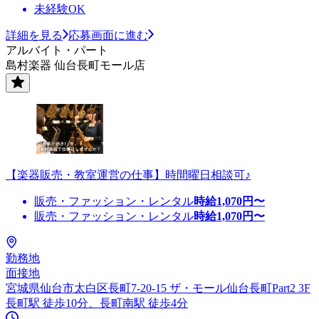
未経験OK
詳細を見る
応募画面に進む
アルバイト・パート
島村楽器 仙台長町モール店
【楽器販売・教室運営の仕事】時間曜日相談可♪
販売・ファッション・レンタル
時給
1,070
円〜
販売・ファッション・レンタル
時給
1,070
円〜
勤務地
面接地
宮城県仙台市太白区長町7-20-15 ザ・モール仙台長町Part2 3F
長町駅 徒歩10分、長町南駅 徒歩4分