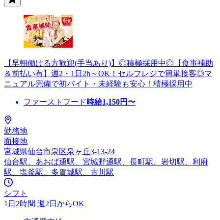
【早朝働ける方歓迎(手当あり)】◎積極採用中◎【食事補助
＆前払い有】週2・1日2h～OK！セルフレジで簡単接客◎マ
ニュアル完備で初バイト・未経験も安心！積極採用中
ファーストフード
時給
1,150
円〜
勤務地
面接地
宮城県仙台市泉区泉ヶ丘3-13-24
仙台駅、あおば通駅、宮城野通駅、長町駅、岩切駅、利府
駅、塩釜駅、多賀城駅、古川駅
シフト
1日2時間 週2日からOK