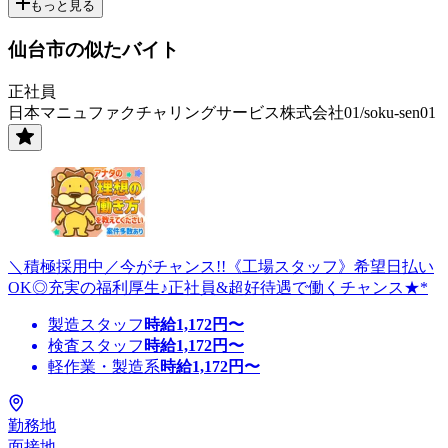
もっと見る
仙台市の似たバイト
正社員
日本マニュファクチャリングサービス株式会社01/soku-sen01
＼積極採用中／今がチャンス!!《工場スタッフ》希望日払い
OK◎充実の福利厚生♪正社員&超好待遇で働くチャンス★*
製造スタッフ
時給
1,172
円〜
検査スタッフ
時給
1,172
円〜
軽作業・製造系
時給
1,172
円〜
勤務地
面接地