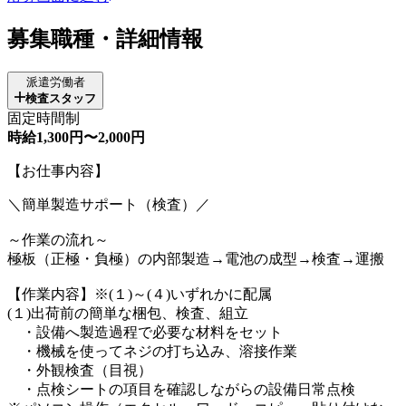
募集職種・詳細情報
派遣労働者
検査スタッフ
固定時間制
時給1,300円〜2,000円
【お仕事内容】
＼簡単製造サポート（検査）／
～作業の流れ～
極板（正極・負極）の内部製造→電池の成型→検査→運搬
【作業内容】※(１)～(４)いずれかに配属
(１)出荷前の簡単な梱包、検査、組立
・設備へ製造過程で必要な材料をセット
・機械を使ってネジの打ち込み、溶接作業
・外観検査（目視）
・点検シートの項目を確認しながらの設備日常点検