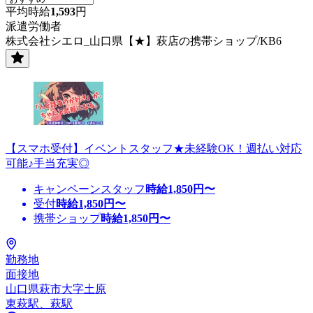
平均時給
1,593
円
派遣労働者
株式会社シエロ_山口県【★】萩店の携帯ショップ/KB6
【スマホ受付】イベントスタッフ★未経験OK！週払い対応
可能♪手当充実◎
キャンペーンスタッフ
時給
1,850
円〜
受付
時給
1,850
円〜
携帯ショップ
時給
1,850
円〜
勤務地
面接地
山口県萩市大字土原
東萩駅、萩駅