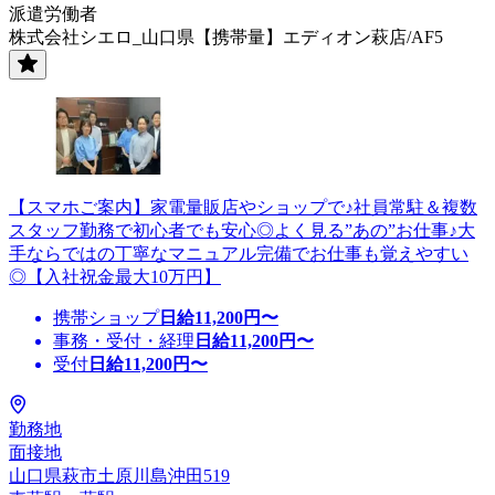
派遣労働者
株式会社シエロ_山口県【携帯量】エディオン萩店/AF5
【スマホご案内】家電量販店やショップで♪社員常駐＆複数
スタッフ勤務で初心者でも安心◎よく見る”あの”お仕事♪大
手ならではの丁寧なマニュアル完備でお仕事も覚えやすい
◎【入社祝金最大10万円】
携帯ショップ
日給
11,200
円〜
事務・受付・経理
日給
11,200
円〜
受付
日給
11,200
円〜
勤務地
面接地
山口県萩市土原川島沖田519