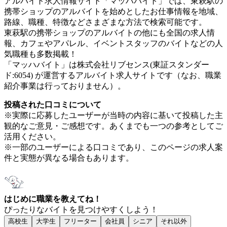
アルバイト求人情報サイト「マッハバイト」では、東萩駅の
携帯ショップのアルバイトを始めとしたお仕事情報を地域、
路線、職種、特徴などさまざまな方法で検索可能です。
東萩駅の携帯ショップのアルバイトの他にも全国の求人情
報、カフェやアパレル、イベントスタッフのバイトなどの人
気職種も多数掲載！
「マッハバイト」は株式会社リブセンス(東証スタンダー
ド:6054) が運営するアルバイト求人サイトです（なお、職業
紹介事業は行っておりません）。
投稿された口コミについて
※実際に応募したユーザーが当時の内容に基いて投稿した主
観的なご意見・ご感想です。あくまでも一つの参考としてご
活用ください。
※一部のユーザーによる口コミであり、このページの求人案
件と実態が異なる場合もあります。
はじめに職業を教えてね！
ぴったりなバイトを見つけやすくしよう！
高校生
大学生
フリーター
会社員
シニア
それ以外