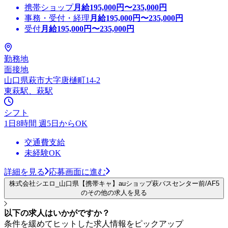
携帯ショップ
月給
195,000
円〜
235,000
円
事務・受付・経理
月給
195,000
円〜
235,000
円
受付
月給
195,000
円〜
235,000
円
勤務地
面接地
山口県萩市大字唐樋町14-2
東萩駅、萩駅
シフト
1日8時間 週5日からOK
交通費支給
未経験OK
詳細を見る
応募画面に進む
株式会社シエロ_山口県【携帯キャ】auショップ萩バスセンター前/AF5
のその他の求人を見る
以下の求人はいかがですか？
条件を緩めてヒットした求人情報をピックアップ