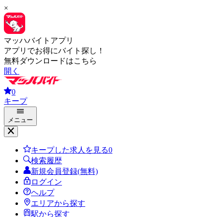
×
マッハバイトアプリ
アプリでお得にバイト探し！
無料ダウンロードはこちら
開く
0
キープ
メニュー
キープした求人を見る
0
検索履歴
新規会員登録(無料)
ログイン
ヘルプ
エリアから探す
駅から探す