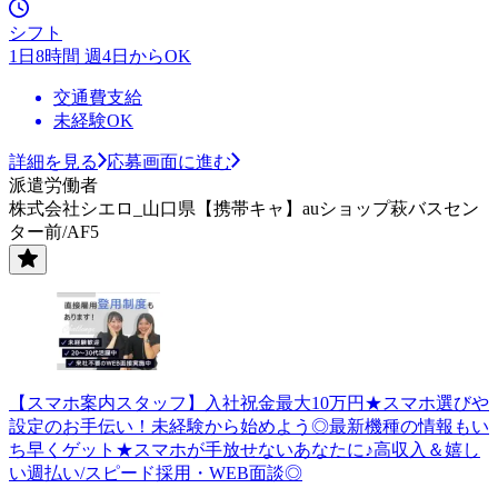
シフト
1日8時間 週4日からOK
交通費支給
未経験OK
詳細を見る
応募画面に進む
派遣労働者
株式会社シエロ_山口県【携帯キャ】auショップ萩バスセン
ター前/AF5
【スマホ案内スタッフ】入社祝金最大10万円★スマホ選びや
設定のお手伝い！未経験から始めよう◎最新機種の情報もい
ち早くゲット★スマホが手放せないあなたに♪高収入＆嬉し
い週払い/スピード採用・WEB面談◎