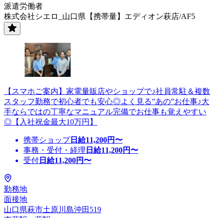
派遣労働者
株式会社シエロ_山口県【携帯量】エディオン萩店/AF5
【スマホご案内】家電量販店やショップで♪社員常駐＆複数
スタッフ勤務で初心者でも安心◎よく見る”あの”お仕事♪大
手ならではの丁寧なマニュアル完備でお仕事も覚えやすい
◎【入社祝金最大10万円】
携帯ショップ
日給
11,200
円〜
事務・受付・経理
日給
11,200
円〜
受付
日給
11,200
円〜
勤務地
面接地
山口県萩市土原川島沖田519