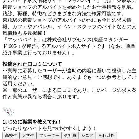
アルバイト求人情報サイト「マッハバイト」では、東萩駅の
携帯ショップのアルバイトを始めとしたお仕事情報を地域、
路線、職種、特徴などさまざまな方法で検索可能です。
東萩駅の携帯ショップのアルバイトの他にも全国の求人情
報、カフェやアパレル、イベントスタッフのバイトなどの人
気職種も多数掲載！
「マッハバイト」は株式会社リブセンス(東証スタンダー
ド:6054) が運営するアルバイト求人サイトです（なお、職業
紹介事業は行っておりません）。
投稿された口コミについて
※実際に応募したユーザーが当時の内容に基いて投稿した主
観的なご意見・ご感想です。あくまでも一つの参考としてご
活用ください。
※一部のユーザーによる口コミであり、このページの求人案
件と実態が異なる場合もあります。
はじめに職業を教えてね！
ぴったりなバイトを見つけやすくしよう！
高校生
大学生
フリーター
会社員
シニア
それ以外