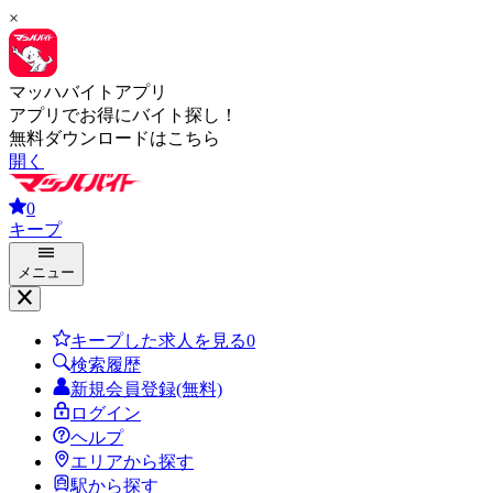
×
マッハバイトアプリ
アプリでお得にバイト探し！
無料ダウンロードはこちら
開く
0
キープ
メニュー
キープした求人を見る
0
検索履歴
新規会員登録(無料)
ログイン
ヘルプ
エリアから探す
駅から探す