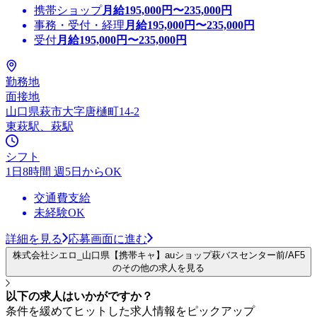
携帯ショップ
月給
195,000
円〜
235,000
円
事務・受付・経理
月給
195,000
円〜
235,000
円
受付
月給
195,000
円〜
235,000
円
勤務地
面接地
山口県萩市大字唐樋町14-2
東萩駅、萩駅
シフト
1日8時間 週5日からOK
交通費支給
未経験OK
詳細を見る
応募画面に進む
株式会社シエロ_山口県【携帯キャ】auショップ萩バスセンター前/AF5
のその他の求人を見る
以下の求人はいかがですか？
条件を緩めてヒットした求人情報をピックアップ