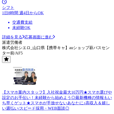
シフト
1日8時間 週4日からOK
交通費支給
未経験OK
詳細を見る
応募画面に進む
派遣労働者
株式会社シエロ_山口県【携帯キャ】auショップ萩バスセン
ター前/AF5
【スマホ案内スタッフ】入社祝金最大10万円★スマホ選びや
設定のお手伝い！未経験から始めよう◎最新機種の情報もい
ち早くゲット★スマホが手放せないあなたに♪高収入＆嬉し
い週払い/スピード採用・WEB面談◎