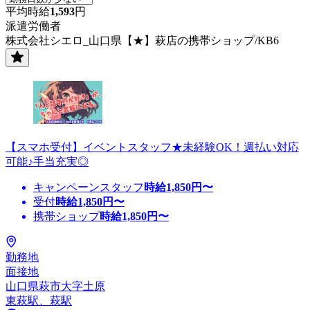
平均時給
1,593
円
派遣労働者
株式会社シエロ_山口県【★】萩店の携帯ショップ/KB6
【スマホ受付】イベントスタッフ★未経験OK！週払い対応
可能♪手当充実◎
キャンペーンスタッフ
時給
1,850
円〜
受付
時給
1,850
円〜
携帯ショップ
時給
1,850
円〜
勤務地
面接地
山口県萩市大字土原
東萩駅、萩駅